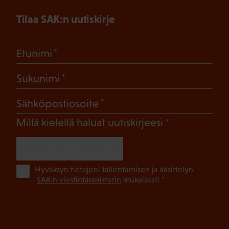
Tilaa SAK:n uutiskirje
(Pakollinen)
Etunimi
(Pakollinen)
Sukunimi
(Pakollinen)
Sähköpostiosoite
(Pakollinen)
Millä kielellä haluat uutiskirjeesi
SUOMI
RUOTSI
(Pa
Hyväksyn tietojeni tallentamisen ja käsittelyn
SAK:n viestintärekisterin
mukaisesti *