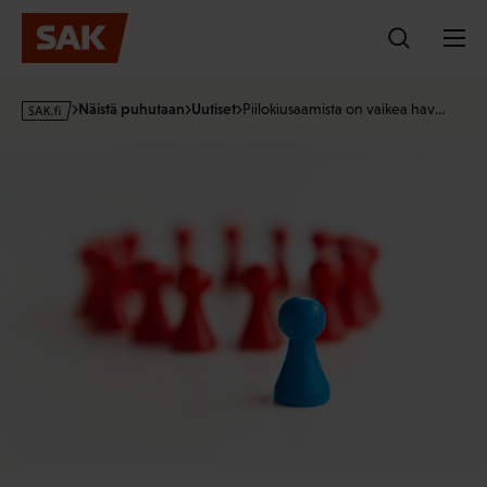
Hyppää
sisältöön
s
Näistä puhutaan
Uutiset
Piilokiusaamista on vaikea hav…
a
k
·
f
i