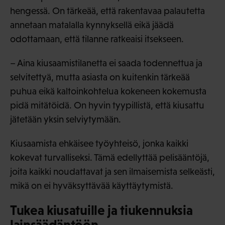
hengessä. On tärkeää, että rakentavaa palautetta
annetaan matalalla kynnyksellä eikä jäädä
odottamaan, että tilanne ratkeaisi itsekseen.
– Aina kiusaamistilanetta ei saada todennettua ja
selvitettyä, mutta asiasta on kuitenkin tärkeää
puhua eikä kaltoinkohtelua kokeneen kokemusta
pidä mitätöidä. On hyvin tyypillistä, että kiusattu
jätetään yksin selviytymään.
Kiusaamista ehkäisee työyhteisö, jonka kaikki
kokevat turvalliseksi. Tämä edellyttää pelisääntöjä,
joita kaikki noudattavat ja sen ilmaisemista selkeästi,
mikä on ei hyväksyttävää käyttäytymistä.
Tukea kiusatuille ja tiukennuksia
lainsäädäntöön