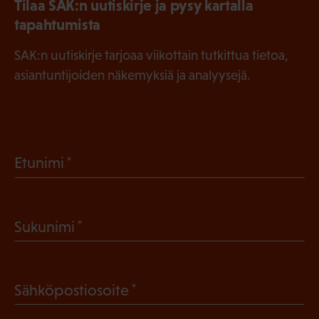
Tilaa SAK:n uutiskirje ja pysy kartalla
tapahtumista
SAK:n uutiskirje tarjoaa viikottain tutkittua tietoa,
asiantuntijoiden näkemyksiä ja analyysejä.
(
Etunimi
P
a
(
Sukunimi
k
P
o
a
l
(
Sähköpostiosoite
k
l
P
o