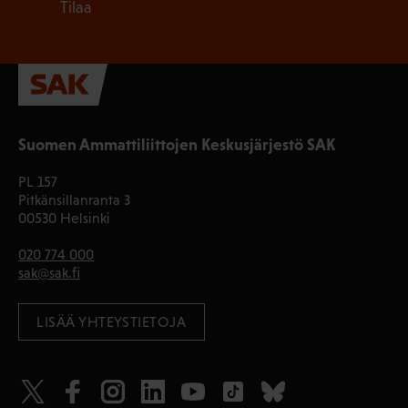
Tilaa
Suomen Ammattiliittojen Keskusjärjestö SAK
PL 157
Pitkänsillanranta 3
00530 Helsinki
020 774 000
sak@sak.fi
LISÄÄ YHTEYSTIETOJA