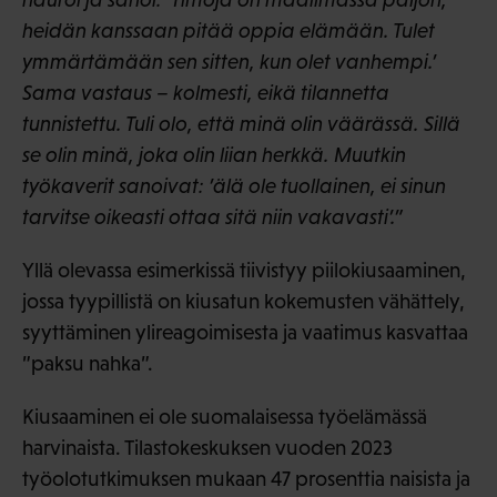
heidän kanssaan pitää oppia elämään. Tulet
ymmärtämään sen sitten, kun olet vanhempi.’
Sama vastaus – kolmesti, eikä tilannetta
tunnistettu. Tuli olo, että minä olin väärässä. Sillä
se olin minä, joka olin liian herkkä. Muutkin
työkaverit sanoivat: ’älä ole tuollainen, ei sinun
tarvitse oikeasti ottaa sitä niin vakavasti’.”
Yllä olevassa esimerkissä tiivistyy piilokiusaaminen,
jossa tyypillistä on kiusatun kokemusten vähättely,
syyttäminen ylireagoimisesta ja vaatimus kasvattaa
”paksu nahka”.
Kiusaaminen ei ole suomalaisessa työelämässä
harvinaista. Tilastokeskuksen vuoden 2023
työolotutkimuksen mukaan 47 prosenttia naisista ja