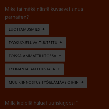
i
a
l
Mikä tai mitkä näistä kuvaavat sinua
n
k
l
parhaiten?
e
o
i
n
l
LUOTTAMUSMIES
n
)
l
e
TYÖSUOJELUVALTUUTETTU
i
n
n
)
TÖISSÄ AMMATTILIITOSSA
e
n
TYÖNANTAJAN EDUSTAJA
)
MUU KIINNOSTUS TYÖELÄMÄASIOIHIN
(
Millä kielellä haluat uutiskirjeesi