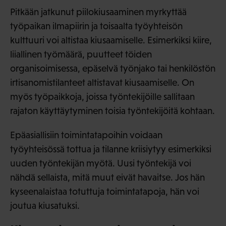
Pitkään jatkunut piilokiusaaminen myrkyttää
työpaikan ilmapiirin ja toisaalta työyhteisön
kulttuuri voi altistaa kiusaamiselle. Esimerkiksi kiire,
liiallinen työmäärä, puutteet töiden
organisoimisessa, epäselvä työnjako tai henkilöstön
irtisanomistilanteet altistavat kiusaamiselle. On
myös työpaikkoja, joissa työntekijöille sallitaan
rajaton käyttäytyminen toisia työntekijöitä kohtaan.
Epäasiallisiin toimintatapoihin voidaan
työyhteisössä tottua ja tilanne kriisiytyy esimerkiksi
uuden työntekijän myötä. Uusi työntekijä voi
nähdä sellaista, mitä muut eivät havaitse. Jos hän
kyseenalaistaa totuttuja toimintatapoja, hän voi
joutua kiusatuksi.