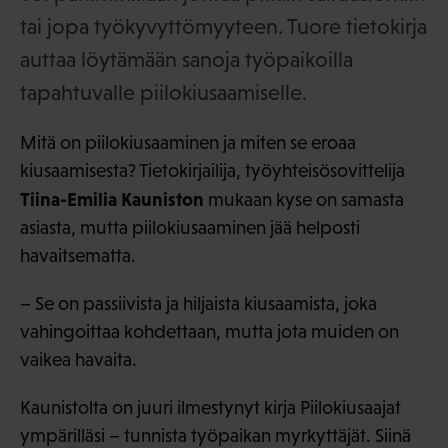
tai jopa työkyvyttömyyteen. Tuore tietokirja
auttaa löytämään sanoja työpaikoilla
tapahtuvalle piilokiusaamiselle.
Mitä on piilokiusaaminen ja miten se eroaa
kiusaamisesta? Tietokirjailija, työyhteisösovittelija
Tiina-Emilia Kauniston
mukaan kyse on samasta
asiasta, mutta piilokiusaaminen jää helposti
havaitsematta.
– Se on passiivista ja hiljaista kiusaamista, joka
vahingoittaa kohdettaan, mutta jota muiden on
vaikea havaita.
Kaunistolta on juuri ilmestynyt kirja Piilokiusaajat
ympärilläsi – tunnista työpaikan myrkyttäjät. Siinä