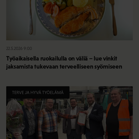
22.5.2026 9:00
Työaikaisella ruokailulla on väliä – lue vinkit
jaksamista tukevaan terveelliseen syömiseen
TERVE JA HYVÄ TYÖELÄMÄ