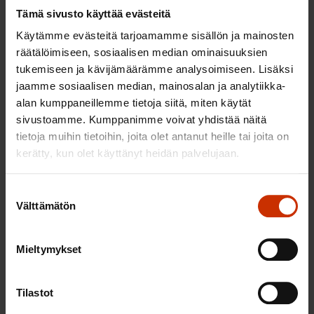
Tämä sivusto käyttää evästeitä
– Laki velvoittaa puuttumaan käytökseen, jolla on
Käytämme evästeitä tarjoamamme sisällön ja mainosten
vaikutuksia sen kohteeksi joutuneen terveydelle.
räätälöimiseen, sosiaalisen median ominaisuuksien
Ikään kuin olisi väkivaltaa, jolla ei ole vaikutuksia.
tukemiseen ja kävijämäärämme analysoimiseen. Lisäksi
Vaikutukset tulevat myös usein näkyviin viiveellä,
jaamme sosiaalisen median, mainosalan ja analytiikka-
alan kumppaneillemme tietoja siitä, miten käytät
eivät kaikki ole aivan selkeitä, koska ne voivat olla
sivustoamme. Kumppanimme voivat yhdistää näitä
niin monenlaisia.
tietoja muihin tietoihin, joita olet antanut heille tai joita on
kerätty, kun olet käyttänyt heidän palvelujaan.
Kaunisto heittää pallon myös ammattiliitoille.
Voisivatko ne tarjota tukipalveluita jäsenilleen, jotka
Suostumuksen
ovat joutuneet kiusatuksi työpaikalla, vaikka liitot
Välttämätön
valinta
eivät pystykään juridisessa mielessä puuttumaan
tilanteeseen. Myös työyhteisösovittelua kannattaisi
Mieltymykset
hyödyntää nykyistä enemmän ennalta
ehkäisemään työyhteisöjen myrkyttymistä.
Tilastot
Tiina-Emilia Kaunisto
on kouluttautunut