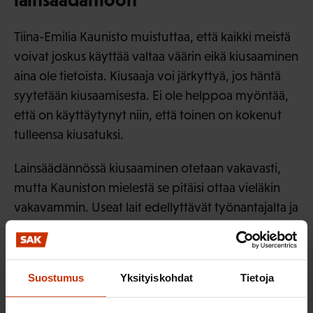
Tiina-Emilia Kaunisto muistuttaa, että kaikki meistä
voivat joskus käyttää valtaa väärin eikä kiusaaminen
aina ole tietoista. Kiusaaja voi järkyttyä, jos häntä
syytetään kiusaamisesta. Ei ole helppoa myöntää,
että on käyttäytynyt niin, että toinen on kokenut
tulleensa kiusatuksi.
Lainsäädännössä kiusaaminen otetaan vakavasti,
mutta Kauniston mielestä se pitäisi ottaa vieläkin
vakavammin. Useat lait edellyttävät työnantajalta ja
työntekijöiltä asiallista käyttäytymistä sekä
puuttumista epäkohtiin. Työturvallisuuslain
mukaan tarvitaan toistuvaa, terveyttä haittaavaa
Suostumus
Yksityiskohdat
Tietoja
käytöstä ja siihen liittyviä todisteita, jotta teot
täyttäisivät lain määritelmän vakavasta häirinnästä.