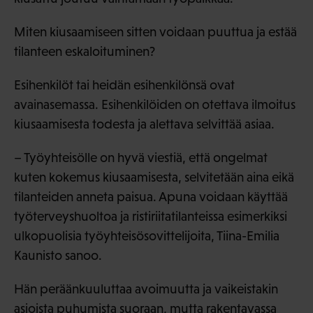
Miten kiusaamiseen sitten voidaan puuttua ja estää
tilanteen eskaloituminen?
Esihenkilöt tai heidän esihenkilönsä ovat
avainasemassa. Esihenkilöiden on otettava ilmoitus
kiusaamisesta todesta ja alettava selvittää asiaa.
– Työyhteisölle on hyvä viestiä, että ongelmat
kuten kokemus kiusaamisesta, selvitetään aina eikä
tilanteiden anneta paisua. Apuna voidaan käyttää
työterveyshuoltoa ja ristiriitatilanteissa esimerkiksi
ulkopuolisia työyhteisösovittelijoita, Tiina-Emilia
Kaunisto sanoo.
Hän peräänkuuluttaa avoimuutta ja vaikeistakin
asioista puhumista suoraan, mutta rakentavassa