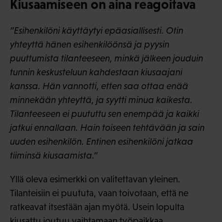
Kiusaamiseen on aina reagoitava
”Esihenkilöni käyttäytyi epäasiallisesti. Otin
yhteyttä hänen esihenkilöönsä ja pyysin
puuttumista tilanteeseen, minkä jälkeen jouduin
tunnin keskusteluun kahdestaan kiusaajani
kanssa. Hän vannotti, etten saa ottaa enää
minnekään yhteyttä, ja syytti minua kaikesta.
Tilanteeseen ei puututtu sen enempää ja kaikki
jatkui ennallaan. Hain toiseen tehtävään ja sain
uuden esihenkilön. Entinen esihenkilöni jatkaa
tiiminsä kiusaamista.”
Yllä oleva esimerkki on valitettavan yleinen.
Tilanteisiin ei puututa, vaan toivotaan, että ne
ratkeavat itsestään ajan myötä. Usein lopulta
kiusattu joutuu vaihtamaan työpaikkaa.