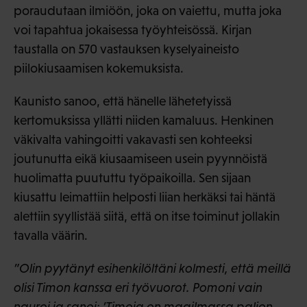
poraudutaan ilmiöön, joka on vaiettu, mutta joka
voi tapahtua jokaisessa työyhteisössä. Kirjan
taustalla on 570 vastauksen kyselyaineisto
piilokiusaamisen kokemuksista.
Kaunisto sanoo, että hänelle lähetetyissä
kertomuksissa yllätti niiden kamaluus. Henkinen
väkivalta vahingoitti vakavasti sen kohteeksi
joutunutta eikä kiusaamiseen usein pyynnöistä
huolimatta puututtu työpaikoilla. Sen sijaan
kiusattu leimattiin helposti liian herkäksi tai häntä
alettiin syyllistää siitä, että on itse toiminut jollakin
tavalla väärin.
”Olin pyytänyt esihenkilöltäni kolmesti, että meillä
olisi Timon kanssa eri työvuorot. Pomoni vain
nauroi ja sanoi: ’Timoja on maailmassa paljon,