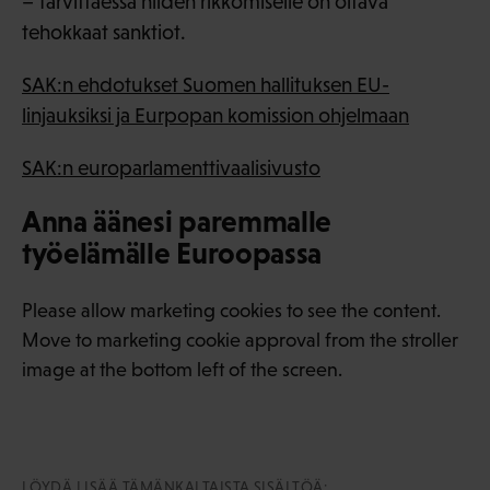
– Tarvittaessa niiden rikkomiselle on oltava
tehokkaat sanktiot.
SAK:n ehdotukset Suomen hallituksen EU-
linjauksiksi ja Eurpopan komission ohjelmaan
SAK:n europarlamenttivaalisivusto
Anna äänesi paremmalle
työelämälle Euroopassa
Please allow marketing cookies to see the content.
Move to marketing cookie approval from the stroller
image at the bottom left of the screen.
LÖYDÄ LISÄÄ TÄMÄNKALTAISTA SISÄLTÖÄ: