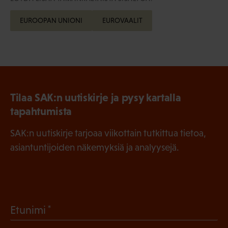
EUROOPAN UNIONI
EUROVAALIT
Tilaa SAK:n uutiskirje ja pysy kartalla
tapahtumista
SAK:n uutiskirje tarjoaa viikottain tutkittua tietoa,
asiantuntijoiden näkemyksiä ja analyysejä.
(
Etunimi
P