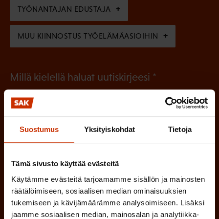
n
TYÖNANTAJAN EDUSTAJA
)
MUU KIINNOSTUS TYÖELÄMÄASIOIHIN
(
Millä kielellä haluat uutiskirjeesi
P
SUOMI
RUOTSI
a
k
Suostumus
Yksityiskohdat
Tietoja
o
(
Hyväksyn tietojeni tallentamisen ja käsittelyn
P
l
SAK:n viestintärekisterin
mukaisesti *
Tämä sivusto käyttää evästeitä
a
l
Käytämme evästeitä tarjoamamme sisällön ja mainosten
k
i
räätälöimiseen, sosiaalisen median ominaisuuksien
o
tukemiseen ja kävijämäärämme analysoimiseen. Lisäksi
n
l
jaamme sosiaalisen median, mainosalan ja analytiikka-