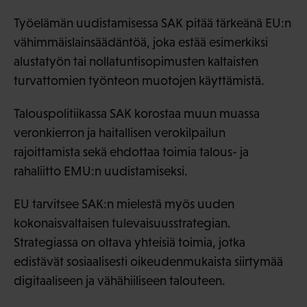
Työelämän uudistamisessa SAK pitää tärkeänä EU:n
vähimmäislainsäädäntöä, joka estää esimerkiksi
alustatyön tai nollatuntisopimusten kaltaisten
turvattomien työnteon muotojen käyttämistä.
Talouspolitiikassa SAK korostaa muun muassa
veronkierron ja haitallisen verokilpailun
rajoittamista sekä ehdottaa toimia talous- ja
rahaliitto EMU:n uudistamiseksi.
EU tarvitsee SAK:n mielestä myös uuden
kokonaisvaltaisen tulevaisuusstrategian.
Strategiassa on oltava yhteisiä toimia, jotka
edistävät sosiaalisesti oikeudenmukaista siirtymää
digitaaliseen ja vähähiiliseen talouteen.