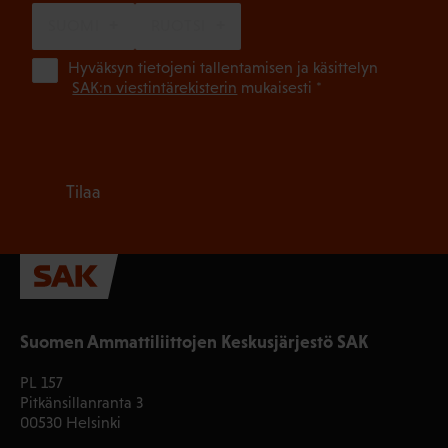
SUOMI
RUOTSI
(Pa
Hyväksyn tietojeni tallentamisen ja käsittelyn
SAK:n viestintärekisterin
mukaisesti *
Tilaa
Suomen Ammattiliittojen Keskusjärjestö SAK
PL 157
Pitkänsillanranta 3
00530 Helsinki