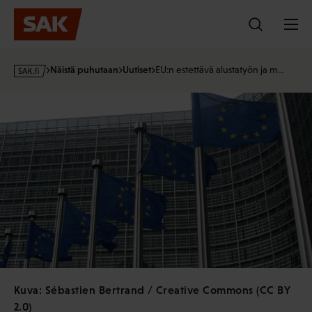
Hyppää
sisältöön
s
Näistä puhutaan
Uutiset
EU:n estettävä alustatyön ja m…
a
k
·
f
i
Kuva: Sébastien Bertrand / Creative Commons (CC BY
2.0)