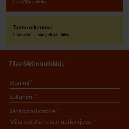
Tilaa SAK:n uutiskirje.
Tunne oikeutesi
Tutustu työelämän pelisääntöihin.
Tilaa SAK:n uutiskirje
(Pakollinen)
Etunimi
(Pakollinen)
Sukunimi
(Pakollinen)
Sähköpostiosoite
(Pakollinen)
Millä kielellä haluat uutiskirjeesi