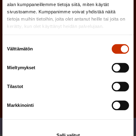
e
l
alan kumppaneillemme tietoja siitä, miten käytät
i
n
sivustoamme. Kumppanimme voivat yhdistää näitä
n
tietoja muihin tietoihin, joita olet antanut heille tai joita on
)
e
kerätty, kun olet käyttänyt heidän palvelujaan.
n
)
Suostumuksen
Välttämätön
valinta
Mieltymykset
Tilaa
Tilastot
Markkinointi
Jaa
Salli valitut