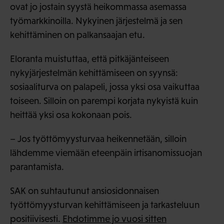
ovat jo jostain syystä heikommassa asemassa
työmarkkinoilla. Nykyinen järjestelmä ja sen
kehittäminen on palkansaajan etu.
Eloranta muistuttaa, että pitkäjänteiseen
nykyjärjestelmän kehittämiseen on syynsä:
sosiaaliturva on palapeli, jossa yksi osa vaikuttaa
toiseen. Silloin on parempi korjata nykyistä kuin
heittää yksi osa kokonaan pois.
– Jos työttömyysturvaa heikennetään, silloin
lähdemme viemään eteenpäin irtisanomissuojan
parantamista.
SAK on suhtautunut ansiosidonnaisen
työttömyysturvan kehittämiseen ja tarkasteluun
positiivisesti.
Ehdotimme jo vuosi sitten