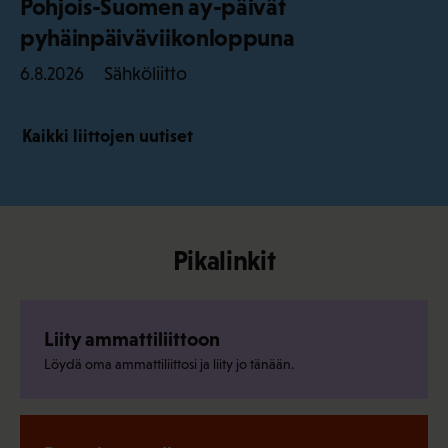
Pohjois-Suomen ay-päivät
pyhäinpäiväviikonloppuna
Sähköliitto
6.8.2026
Kaikki liittojen uutiset
Pikalinkit
Liity ammattiliittoon
Löydä oma ammattiliittosi ja liity jo tänään.