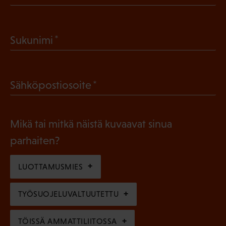
P
a
(
Sukunimi
k
P
o
a
l
(
Sähköpostiosoite
k
l
P
o
i
a
l
Mikä tai mitkä näistä kuvaavat sinua
n
k
l
parhaiten?
e
o
i
n
l
LUOTTAMUSMIES
n
)
l
e
TYÖSUOJELUVALTUUTETTU
i
n
n
)
TÖISSÄ AMMATTILIITOSSA