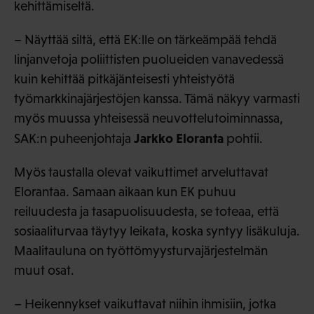
kehittämiseltä.
– Näyttää siltä, että EK:lle on tärkeämpää tehdä
linjanvetoja poliittisten puolueiden vanavedessä
kuin kehittää pitkäjänteisesti yhteistyötä
työmarkkinajärjestöjen kanssa. Tämä näkyy varmasti
myös muussa yhteisessä neuvottelutoiminnassa,
Jarkko Eloranta
SAK:n puheenjohtaja
pohtii.
Myös taustalla olevat vaikuttimet arveluttavat
Elorantaa. Samaan aikaan kun EK puhuu
reiluudesta ja tasapuolisuudesta, se toteaa, että
sosiaaliturvaa täytyy leikata, koska syntyy lisäkuluja.
Maalitauluna on työttömyysturvajärjestelmän
muut osat.
– Heikennykset vaikuttavat niihin ihmisiin, jotka