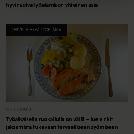
hyvinvoiva työelämä on yhteinen asia
TERVE JA HYVÄ TYÖELÄMÄ
22.5.2026 9:00
Työaikaisella ruokailulla on väliä – lue vinkit
jaksamista tukevaan terveelliseen syömiseen