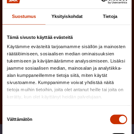
l
e
l
Suostumus
Yksityiskohdat
Tietoja
i
n
n
)
e
Tämä sivusto käyttää evästeitä
n
Käytämme evästeitä tarjoamamme sisällön ja mainosten
)
räätälöimiseen, sosiaalisen median ominaisuuksien
tukemiseen ja kävijämäärämme analysoimiseen. Lisäksi
jaamme sosiaalisen median, mainosalan ja analytiikka-
alan kumppaneillemme tietoja siitä, miten käytät
sivustoamme. Kumppanimme voivat yhdistää näitä
Tilaa
tietoja muihin tietoihin, joita olet antanut heille tai joita on
kerätty, kun olet käyttänyt heidän palvelujaan.
Suostumuksen
Välttämätön
valinta
Jaa