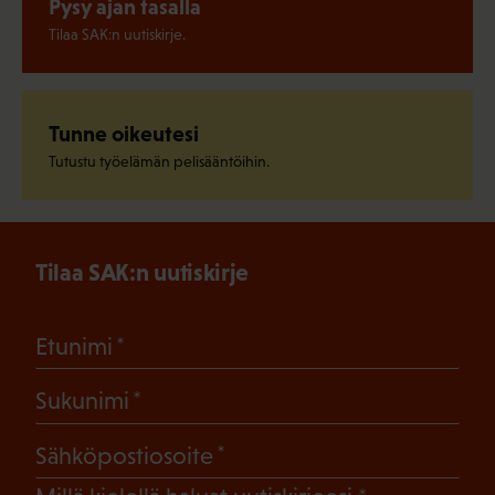
Pysy ajan tasalla
Tilaa SAK:n uutiskirje.
Tunne oikeutesi
Tutustu työelämän pelisääntöihin.
Tilaa SAK:n uutiskirje
(Pakollinen)
Etunimi
(Pakollinen)
Sukunimi
(Pakollinen)
Sähköpostiosoite