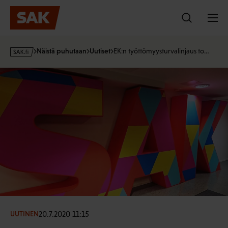
Hyppää
sisältöön
s
Näistä puhutaan
Uutiset
EK:n työttömyysturvalinjaus to…
a
k
·
f
i
20.7.2020 11:15
UUTINEN