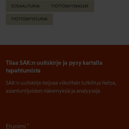
SOSIAALITURVA
TYÖTTÖMYYSKASSAT
TYÖTTÖMYYSTURVA
Tilaa SAK:n uutiskirje ja pysy kartalla
tapahtumista
SAK:n uutiskirje tarjoaa viikottain tutkittua tietoa,
asiantuntijoiden näkemyksiä ja analyysejä.
(
Etunimi