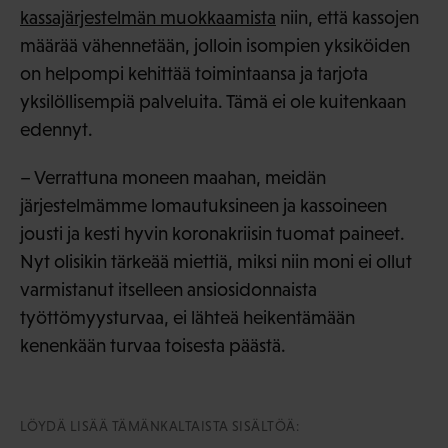
kassajärjestelmän muokkaamista
niin, että kassojen
määrää vähennetään, jolloin isompien yksiköiden
on helpompi kehittää toimintaansa ja tarjota
yksilöllisempiä palveluita. Tämä ei ole kuitenkaan
edennyt.
– Verrattuna moneen maahan, meidän
järjestelmämme lomautuksineen ja kassoineen
jousti ja kesti hyvin koronakriisin tuomat paineet.
Nyt olisikin tärkeää miettiä, miksi niin moni ei ollut
varmistanut itselleen ansiosidonnaista
työttömyysturvaa, ei lähteä heikentämään
kenenkään turvaa toisesta päästä.
LÖYDÄ LISÄÄ TÄMÄNKALTAISTA SISÄLTÖÄ: