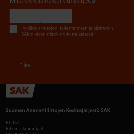
(Pakollinen)
Millä kielellä haluat uutiskirjeesi
SUOMI
RUOTSI
(Pa
Hyväksyn tietojeni tallentamisen ja käsittelyn
SAK:n viestintärekisterin
mukaisesti *
Tilaa
Suomen Ammattiliittojen Keskusjärjestö SAK
PL 157
Pitkänsillanranta 3