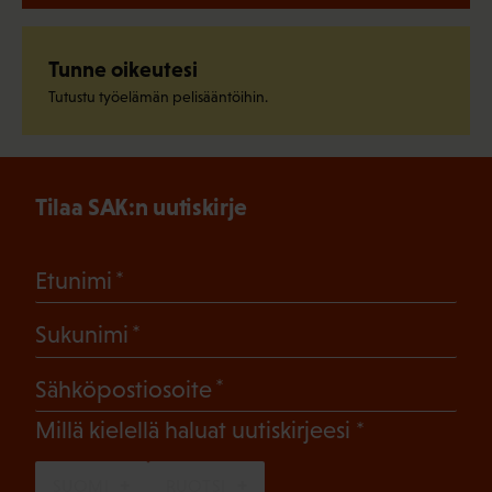
Tunne oikeutesi
Tutustu työelämän pelisääntöihin.
Tilaa SAK:n uutiskirje
(Pakollinen)
Etunimi
(Pakollinen)
Sukunimi
(Pakollinen)
Sähköpostiosoite
(Pakollinen)
Millä kielellä haluat uutiskirjeesi
SUOMI
RUOTSI