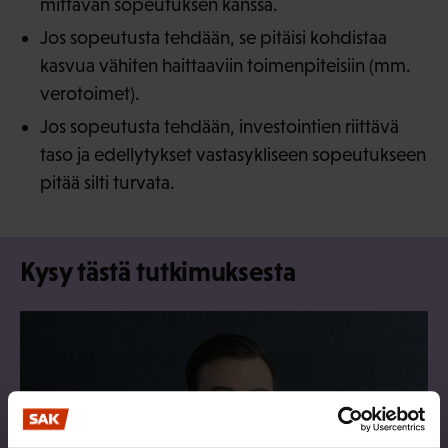
mittavan sopeutuksen kanssa.
Jos sopeutusta tehdään, se pitäisi kohdistaa
kasvua vähiten haittaaviin toimenpiteisiin (mm.
verotoimet).
Jos sopeutusta tehdään, investointien riittävä
taso ja edellytykset vastasykliseen sopeutukseen
pitää silti turvata.
Kysy tästä tutkimuksesta