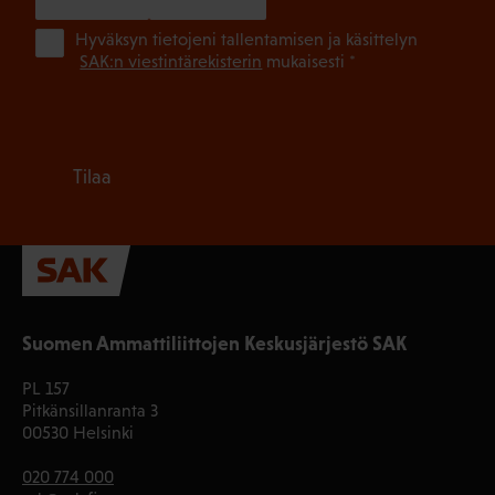
(Pa
Hyväksyn tietojeni tallentamisen ja käsittelyn
SAK:n viestintärekisterin
mukaisesti *
Tilaa
Suomen Ammattiliittojen Keskusjärjestö SAK
PL 157
Pitkänsillanranta 3
00530 Helsinki
020 774 000