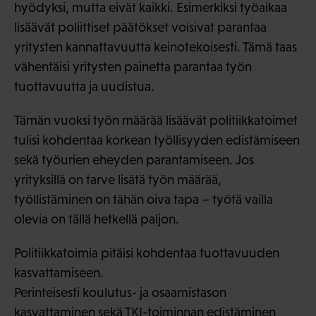
hyödyksi, mutta eivät kaikki. Esimerkiksi työaikaa
lisäävät poliittiset päätökset voisivat parantaa
yritysten kannattavuutta keinotekoisesti. Tämä taas
vähentäisi yritysten painetta parantaa työn
tuottavuutta ja uudistua.
Tämän vuoksi työn määrää lisäävät politiikkatoimet
tulisi kohdentaa korkean työllisyyden edistämiseen
sekä työurien eheyden parantamiseen. Jos
yrityksillä on tarve lisätä työn määrää,
työllistäminen on tähän oiva tapa – työtä vailla
olevia on tällä hetkellä paljon.
Politiikkatoimia pitäisi kohdentaa tuottavuuden
kasvattamiseen.
Perinteisesti koulutus- ja osaamistason
kasvattaminen sekä TKI-toiminnan edistäminen