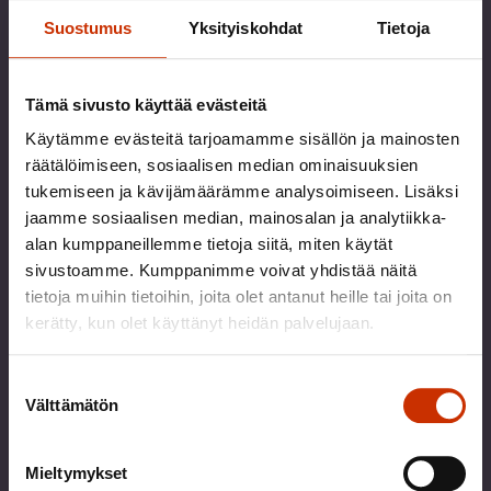
Suostumus
Yksityiskohdat
Tietoja
Tämä sivusto käyttää evästeitä
Käytämme evästeitä tarjoamamme sisällön ja mainosten
räätälöimiseen, sosiaalisen median ominaisuuksien
tukemiseen ja kävijämäärämme analysoimiseen. Lisäksi
jaamme sosiaalisen median, mainosalan ja analytiikka-
alan kumppaneillemme tietoja siitä, miten käytät
sivustoamme. Kumppanimme voivat yhdistää näitä
tietoja muihin tietoihin, joita olet antanut heille tai joita on
kerätty, kun olet käyttänyt heidän palvelujaan.
Tatu Knuutila
Ekonomisti
Suostumuksen
Välttämätön
valinta
Yhteiskuntapolitiikka
050 075 3999
Mieltymykset