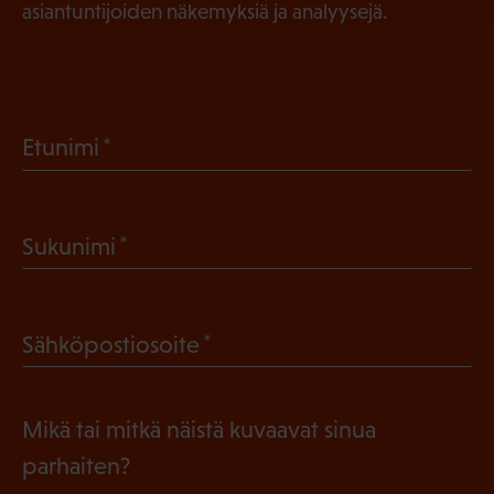
asiantuntijoiden näkemyksiä ja analyysejä.
(
Etunimi
P
a
(
Sukunimi
k
P
o
a
l
(
Sähköpostiosoite
k
l
P
o
i
a
l
Mikä tai mitkä näistä kuvaavat sinua
n
k
l
parhaiten?
e
o