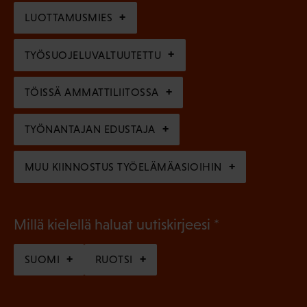
i
n
l
LUOTTAMUSMIES
n
)
l
e
TYÖSUOJELUVALTUUTETTU
i
n
n
)
TÖISSÄ AMMATTILIITOSSA
e
n
TYÖNANTAJAN EDUSTAJA
)
MUU KIINNOSTUS TYÖELÄMÄASIOIHIN
(
Millä kielellä haluat uutiskirjeesi
P
SUOMI
RUOTSI
a
k