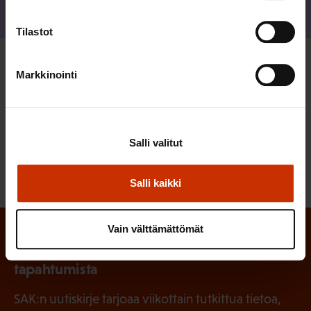
Lähetä sähköpostia
Lue lisää henkilöstä
Tilastot
Markkinointi
LÖYDÄ LISÄÄ TÄMÄNKALTAISTA SISÄLTÖÄ:
TALOUS
TYÖAIKA
TYÖELÄMÄ
Salli valitut
TYÖMARKKINAKATSAUS
Salli kaikki
Vain välttämättömät
Tilaa SAK:n uutiskirje ja pysy kartalla
tapahtumista
SAK:n uutiskirje tarjoaa viikottain tutkittua tietoa,