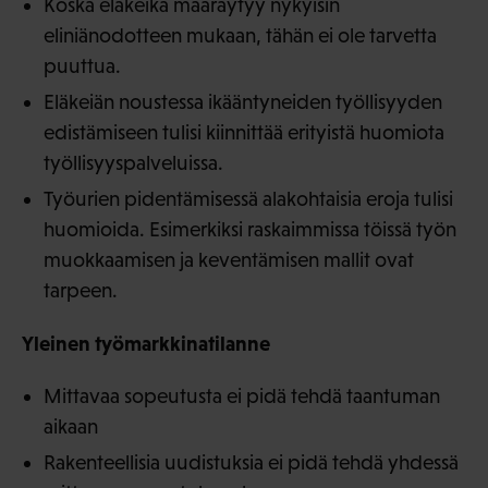
Koska eläkeikä määräytyy nykyisin
eliniänodotteen mukaan, tähän ei ole tarvetta
puuttua.
Eläkeiän noustessa ikääntyneiden työllisyyden
edistämiseen tulisi kiinnittää erityistä huomiota
työllisyyspalveluissa.
Työurien pidentämisessä alakohtaisia eroja tulisi
huomioida. Esimerkiksi raskaimmissa töissä työn
muokkaamisen ja keventämisen mallit ovat
tarpeen.
Yleinen työmarkkinatilanne
Mittavaa sopeutusta ei pidä tehdä taantuman
aikaan
Rakenteellisia uudistuksia ei pidä tehdä yhdessä