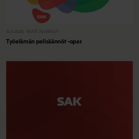
11.6.2026
MUUT JULKAISUT
Työelämän pelisäännöt -opas