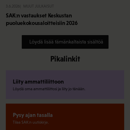
3.6.2026
MUUT JULKAISUT
SAK:n vastaukset Keskustan
puoluekokousaloitteisiin 2026
Löydä lisää tämänkaltaista sisältöä
Pikalinkit
Liity ammattiliittoon
Löydä oma ammattiliittosi ja liity jo tänään.
Pysy ajan tasalla
Tilaa SAK:n uutiskirje.