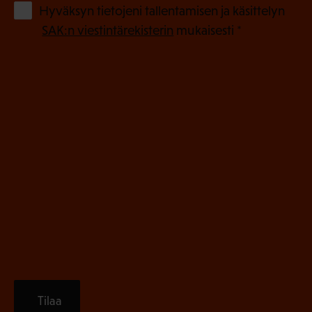
o
(
Hyväksyn tietojeni tallentamisen ja käsittelyn
P
l
SAK:n viestintärekisterin
mukaisesti *
a
l
k
i
o
n
l
e
l
i
n
n
)
e
n
)
Tilaa