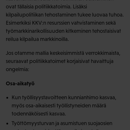
ovat tällaisia politiikkatoimia. Lisäksi
kilpailupolitiikan tehostaminen tukee luovaa tuhoa.
Esimerkiksi KKV:n resurssien vahvistaminen sekä
työmarkkinarikollisuuden kitkeminen tehostaisivat
reilua kilpailua markkinoilla.
Jos otamme mallia keskeisimmistä verrokkimaista,
seuraavat politiikkatoimet korjaisivat havaittuja
ongelmia:
Osa-aikatyö
Kun työllisyystavoitteen kunnianhimo kasvaa,
myös osa-aikaisesti työllistyneiden määrä
todennäköisesti kasvaa.
Työttömyysturvan ja asumistuen suojaosien