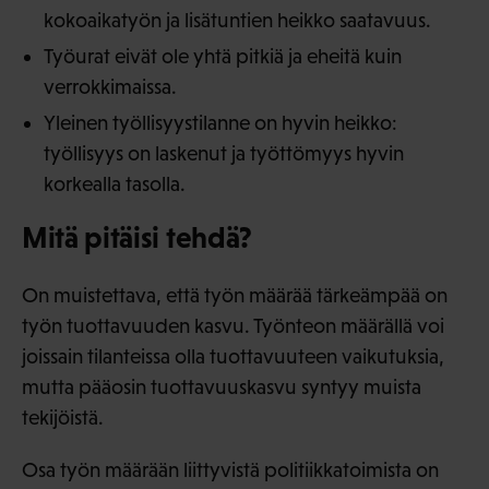
kokoaikatyön ja lisätuntien heikko saatavuus.
Työurat eivät ole yhtä pitkiä ja eheitä kuin
verrokkimaissa.
Yleinen työllisyystilanne on hyvin heikko:
työllisyys on laskenut ja työttömyys hyvin
korkealla tasolla.
Mitä pitäisi tehdä?
On muistettava, että työn määrää tärkeämpää on
työn tuottavuuden kasvu. Työnteon määrällä voi
joissain tilanteissa olla tuottavuuteen vaikutuksia,
mutta pääosin tuottavuuskasvu syntyy muista
tekijöistä.
Osa työn määrään liittyvistä politiikkatoimista on