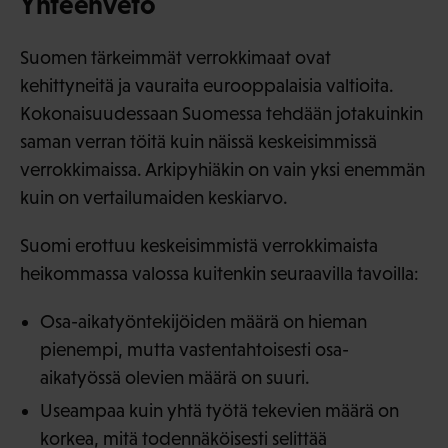
Yhteenveto
Suomen tärkeimmät verrokkimaat ovat
kehittyneitä ja vauraita eurooppalaisia valtioita.
Kokonaisuudessaan Suomessa tehdään jotakuinkin
saman verran töitä kuin näissä keskeisimmissä
verrokkimaissa. Arkipyhiäkin on vain yksi enemmän
kuin on vertailumaiden keskiarvo.
Suomi erottuu keskeisimmistä verrokkimaista
heikommassa valossa kuitenkin seuraavilla tavoilla:
Osa-aikatyöntekijöiden määrä on hieman
pienempi, mutta vastentahtoisesti osa-
aikatyössä olevien määrä on suuri.
Useampaa kuin yhtä työtä tekevien määrä on
korkea, mitä todennäköisesti selittää