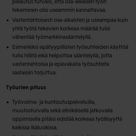
palautus turvaisi, että osa-aikaisen työn
tekeminen olisi useammin kannattavaa.
Vastentahtoisesti osa-aikaisten ja useampaa kuin
yhtä työtä tekevien korkeaa määrää tulisi
vähentää työmarkkinasääntelyllä.
Esimerkiksi epätyypillisten työsuhteiden käyttöä
tulisi hillitä eikä helpottaa sääntelyllä, jotta
vastentahtoisia ja epävakaita työsuhteita
saataisiin torjuttua.
Työurien pituus
Työvoima- ja kuntoutuspalveluilla,
muutosturvalla sekä elinikäisellä jatkuvalla
oppimisella pitäisi edistää korkeaa työllisyyttä
kaikissa ikäluokissa.