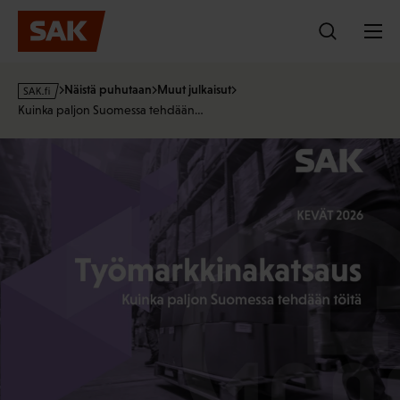
Hyppää
sisältöön
s
Näistä puhutaan
Muut julkaisut
a
Kuinka paljon Suomessa tehdään…
k
·
f
i