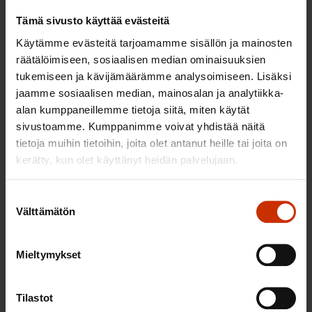
Tämä sivusto käyttää evästeitä
Käytämme evästeitä tarjoamamme sisällön ja mainosten
TALOUS JA ELINKEINOELÄMÄ
räätälöimiseen, sosiaalisen median ominaisuuksien
tukemiseen ja kävijämäärämme analysoimiseen. Lisäksi
jaamme sosiaalisen median, mainosalan ja analytiikka-
alan kumppaneillemme tietoja siitä, miten käytät
sivustoamme. Kumppanimme voivat yhdistää näitä
tietoja muihin tietoihin, joita olet antanut heille tai joita on
kerätty, kun olet käyttänyt heidän palvelujaan.
Suostumuksen
Välttämätön
valinta
4.8.2026 16:55
Mieltymykset
SAK: Budjettiehdotus unohtaa työttömät
Tilastot