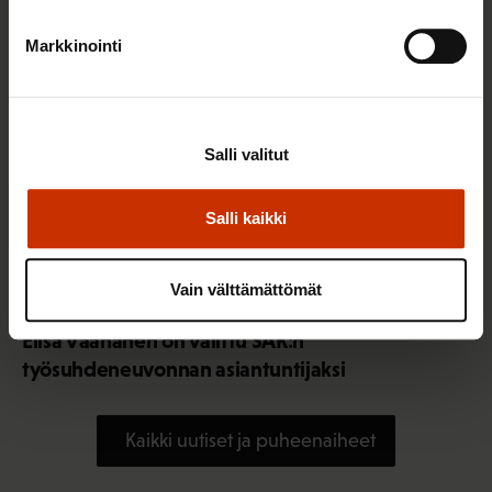
Markkinointi
Salli valitut
Salli kaikki
Vain välttämättömät
3.8.2026 10:05
Elisa Väänänen on valittu SAK:n
työsuhdeneuvonnan asiantuntijaksi
Kaikki uutiset ja puheenaiheet