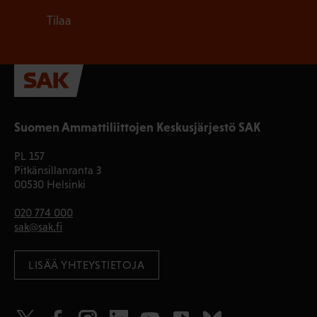
Tilaa
Suomen Ammattiliittojen Keskusjärjestö SAK
PL 157
Pitkänsillanranta 3
00530 Helsinki
020 774 000
sak@sak.fi
LISÄÄ YHTEYSTIETOJA