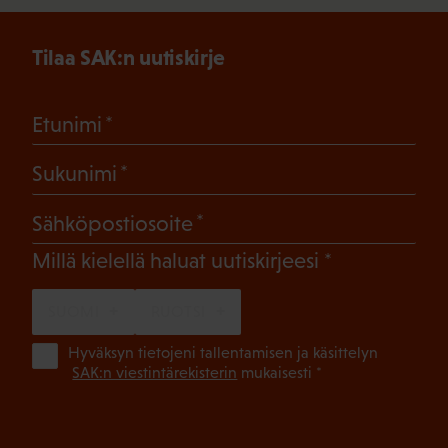
Tilaa SAK:n uutiskirje
(Pakollinen)
Etunimi
(Pakollinen)
Sukunimi
(Pakollinen)
Sähköpostiosoite
(Pakollinen)
Millä kielellä haluat uutiskirjeesi
SUOMI
RUOTSI
(Pa
Hyväksyn tietojeni tallentamisen ja käsittelyn
SAK:n viestintärekisterin
mukaisesti *