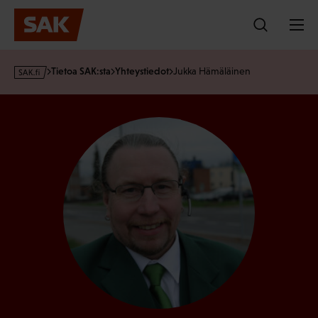
Hyppää
sisältöön
s
Tietoa SAK:sta
Yhteystiedot
Jukka Hämäläinen
a
k
·
f
i