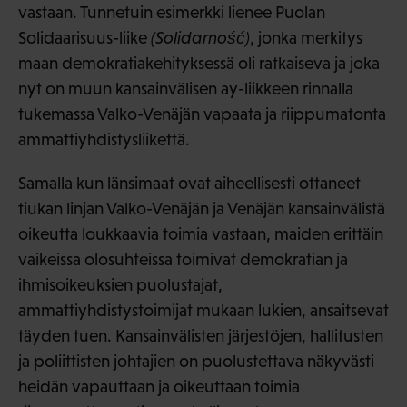
vastaan. Tunnetuin esimerkki lienee Puolan
Solidaarisuus-liike
(Solidarność)
, jonka merkitys
maan demokratiakehityksessä oli ratkaiseva ja joka
nyt on muun kansainvälisen ay-liikkeen rinnalla
tukemassa Valko-Venäjän vapaata ja riippumatonta
ammattiyhdistysliikettä.
Samalla kun länsimaat ovat aiheellisesti ottaneet
tiukan linjan Valko-Venäjän ja Venäjän kansainvälistä
oikeutta loukkaavia toimia vastaan, maiden erittäin
vaikeissa olosuhteissa toimivat demokratian ja
ihmisoikeuksien puolustajat,
ammattiyhdistystoimijat mukaan lukien, ansaitsevat
täyden tuen. Kansainvälisten järjestöjen, hallitusten
ja poliittisten johtajien on puolustettava näkyvästi
heidän vapauttaan ja oikeuttaan toimia