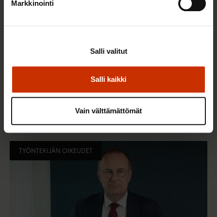
Markkinointi
Salli valitut
Salli kaikki
14.10.2025
Jarkko Eloranta
Suomalainen duunari joustaa ilman
Vain välttämättömät
turvaverkkoja
TYÖNTEKIJÄN OIKEUDET