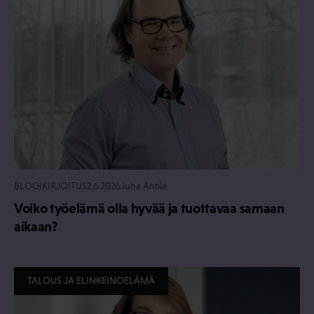
BLOGIKIRJOITUS
2.6.2026
Juha Antila
Voiko työelämä olla hyvää ja tuottavaa samaan
aikaan?
TALOUS JA ELINKEINOELÄMÄ