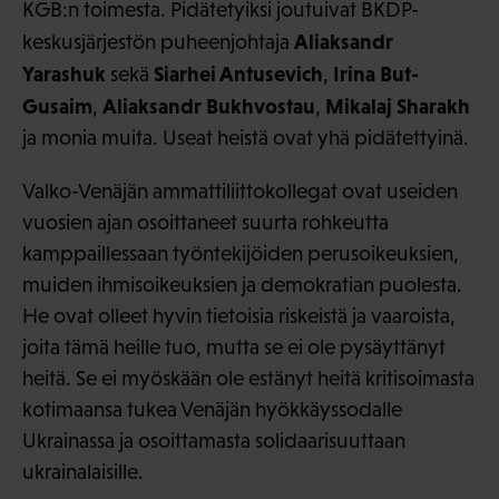
KGB:n toimesta. Pidätetyiksi joutuivat BKDP-
Aliaksandr
keskusjärjestön puheenjohtaja
Yarashuk
Siarhei Antusevich
Irina But-
sekä
,
Gusaim
Aliaksandr Bukhvostau
Mikalaj Sharakh
,
,
ja monia muita. Useat heistä ovat yhä pidätettyinä.
Valko-Venäjän ammattiliittokollegat ovat useiden
vuosien ajan osoittaneet suurta rohkeutta
kamppaillessaan työntekijöiden perusoikeuksien,
muiden ihmisoikeuksien ja demokratian puolesta.
He ovat olleet hyvin tietoisia riskeistä ja vaaroista,
joita tämä heille tuo, mutta se ei ole pysäyttänyt
heitä. Se ei myöskään ole estänyt heitä kritisoimasta
kotimaansa tukea Venäjän hyökkäyssodalle
Ukrainassa ja osoittamasta solidaarisuuttaan
ukrainalaisille.