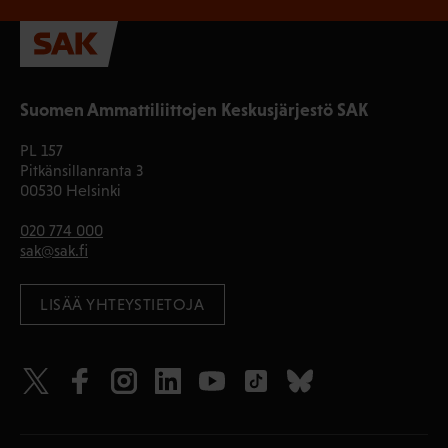
Suomen Ammattiliittojen Keskusjärjestö SAK
PL 157
Pitkänsillanranta 3
00530 Helsinki
020 774 000
sak@sak.fi
LISÄÄ YHTEYSTIETOJA