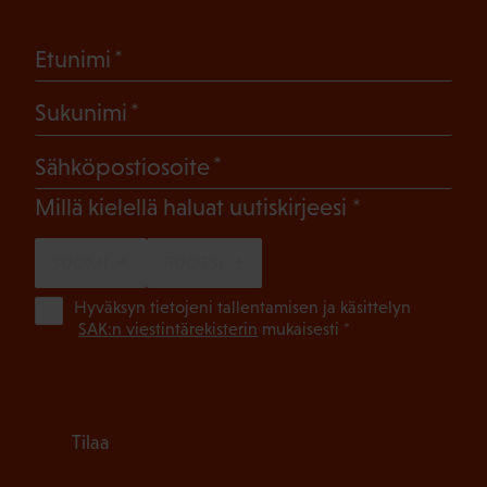
(Pakollinen)
Etunimi
(Pakollinen)
Sukunimi
(Pakollinen)
Sähköpostiosoite
(Pakollinen)
Millä kielellä haluat uutiskirjeesi
SUOMI
RUOTSI
(Pa
Hyväksyn tietojeni tallentamisen ja käsittelyn
SAK:n viestintärekisterin
mukaisesti *
Tilaa