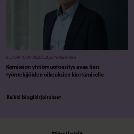
BLOGIKIRJOITUS
26.5.2026
Pekka Ristelä
Komission yhtiömuotoesitys avaa tien
työntekijöiden oikeuksien kiertämiselle
Kaikki blogikirjoitukset