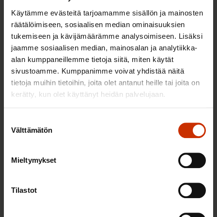
Käytämme evästeitä tarjoamamme sisällön ja mainosten
räätälöimiseen, sosiaalisen median ominaisuuksien
tukemiseen ja kävijämäärämme analysoimiseen. Lisäksi
jaamme sosiaalisen median, mainosalan ja analytiikka-
alan kumppaneillemme tietoja siitä, miten käytät
sivustoamme. Kumppanimme voivat yhdistää näitä
tietoja muihin tietoihin, joita olet antanut heille tai joita on
kerätty, kun olet käyttänyt heidän palvelujaan.
29.5.2026
Jarkko Eloranta
Suostumuksen
Investoikaa ihmisiin!
Välttämätön
valinta
Mieltymykset
TYÖNTEKIJÄN OIKEUDET
Tilastot