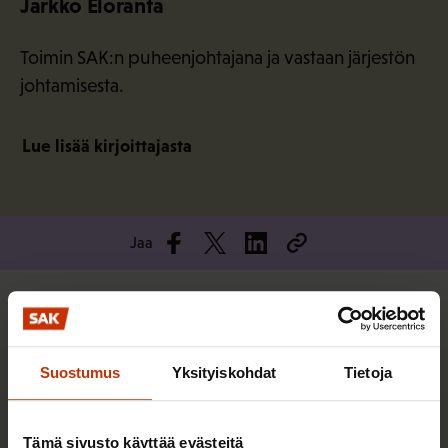
Jarkko Eloranta
Toimin SAK:n puheenjohtajana ja vastaan järjestön
johtamisesta.
Lue lisää kirjoittajasta
Jaa
Lisää kirjoittajalta
Suostumus
Yksityiskohdat
Tietoja
TERVE JA HYVÄ TYÖELÄMÄ
Tämä sivusto käyttää evästeitä