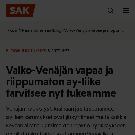
Hyppää
sisältöön
s
Näistä puhutaan
Blogi
Valko-Venäjän vapaa ja riippum…
a
k
·
9.5.2022 8:33
BLOGIKIRJOITUKSET
f
i
Valko-Venäjän vapaa ja
riippumaton ay-liike
tarvitsee nyt tukeamme
Venäjän hyökkäys Ukrainaan ja sitä seuranneet
siviilien kärsimykset ovat järkyttäneet meitä kaikkia
kevään aikana. Länsimaiden reaktio hyökkäykseen
on ollut pakotteiden asettaminen Venäjälle ja