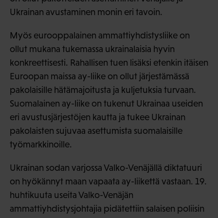
Ukrainan avustaminen monin eri tavoin.
Myös eurooppalainen ammattiyhdistysliike on
ollut mukana tukemassa ukrainalaisia hyvin
konkreettisesti. Rahallisen tuen lisäksi etenkin itäisen
Euroopan maissa ay-liike on ollut järjestämässä
pakolaisille hätämajoitusta ja kuljetuksia turvaan.
Suomalainen ay-liike on tukenut Ukrainaa useiden
eri avustusjärjestöjen kautta ja tukee Ukrainan
pakolaisten sujuvaa asettumista suomalaisille
työmarkkinoille.
Ukrainan sodan varjossa Valko-Venäjällä diktatuuri
on hyökännyt maan vapaata ay-liikettä vastaan. 19.
huhtikuuta useita Valko-Venäjän
ammattiyhdistysjohtajia pidätettiin salaisen poliisin