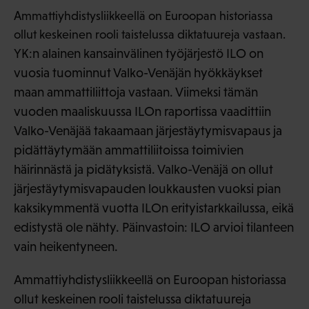
Ammattiyhdistysliikkeellä on Euroopan historiassa
ollut keskeinen rooli taistelussa diktatuureja vastaan.
YK:n alainen kansainvälinen työjärjestö ILO on
vuosia tuominnut Valko-Venäjän hyökkäykset
maan ammattiliittoja vastaan. Viimeksi tämän
vuoden maaliskuussa ILOn raportissa vaadittiin
Valko-Venäjää takaamaan järjestäytymisvapaus ja
pidättäytymään ammattiliitoissa toimivien
häirinnästä ja pidätyksistä. Valko-Venäjä on ollut
järjestäytymisvapauden loukkausten vuoksi pian
kaksikymmentä vuotta ILOn erityistarkkailussa, eikä
edistystä ole nähty. Päinvastoin: ILO arvioi tilanteen
vain heikentyneen.
Ammattiyhdistysliikkeellä on Euroopan historiassa
ollut keskeinen rooli taistelussa diktatuureja