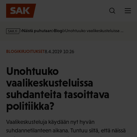
Hyppää
sisältöön
s
Näistä puhutaan
Blogi
Unohtuuko vaalikeskusteluissa …
a
k
·
8.4.2019 10:26
BLOGIKIRJOITUKSET
f
i
Unohtuuko
vaalikeskusteluissa
suhdanteita tasoittava
politiikka?
Vaalikeskusteluja käydään nyt hyvän
suhdannetilanteen aikana. Tuntuu siltä, että näissä