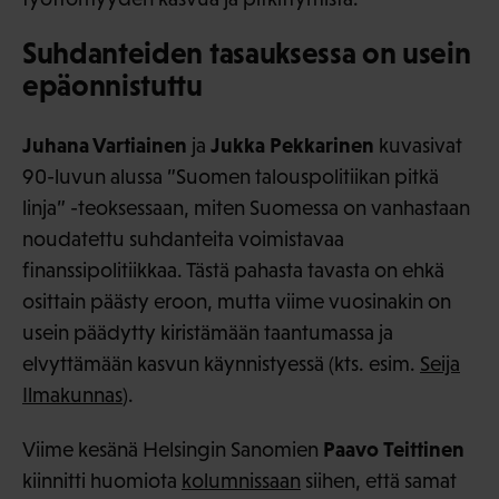
Suhdanteiden tasauksessa on usein
epäonnistuttu
Juhana Vartiainen
Jukka Pekkarinen
ja
kuvasivat
90-luvun alussa ”Suomen talouspolitiikan pitkä
linja” -teoksessaan, miten Suomessa on vanhastaan
noudatettu suhdanteita voimistavaa
finanssipolitiikkaa. Tästä pahasta tavasta on ehkä
osittain päästy eroon, mutta viime vuosinakin on
usein päädytty kiristämään taantumassa ja
elvyttämään kasvun käynnistyessä (kts. esim.
Seija
Ilmakunnas
).
Paavo Teittinen
Viime kesänä Helsingin Sanomien
kiinnitti huomiota
kolumnissaan
siihen, että samat