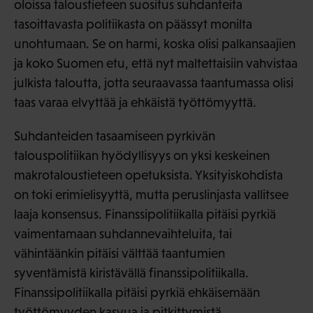
oloissa taloustieteen suositus suhdanteita
tasoittavasta politiikasta on päässyt monilta
unohtumaan. Se on harmi, koska olisi palkansaajien
ja koko Suomen etu, että nyt maltettaisiin vahvistaa
julkista taloutta, jotta seuraavassa taantumassa olisi
taas varaa elvyttää ja ehkäistä työttömyyttä.
Suhdanteiden tasaamiseen pyrkivän
talouspolitiikan hyödyllisyys on yksi keskeinen
makrotaloustieteen opetuksista. Yksityiskohdista
on toki erimielisyyttä, mutta peruslinjasta vallitsee
laaja konsensus. Finanssipolitiikalla pitäisi pyrkiä
vaimentamaan suhdannevaihteluita, tai
vähintäänkin pitäisi välttää taantumien
syventämistä kiristävällä finanssipolitiikalla.
Finanssipolitiikalla pitäisi pyrkiä ehkäisemään
työttömyyden kasvua ja pitkittymistä.