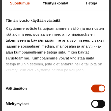
enemmän suhdanneindikaattori kuin luotettava
Suostumus
Yksityiskohdat
Tietoja
mittari siitä, miten hallitus on saanut vahvistettua
julkisen talouden pitkän aikavälin kestävyyttä.
Tämä sivusto käyttää evästeitä
Talouspolitiikkaa on järkevää ehdollistaa
Käytämme evästeitä tarjoamamme sisällön ja mainosten
työllisyyden kehityksen mukaan, mutta aivan
räätälöimiseen, sosiaalisen median ominaisuuksien
päinvastoin kuin kokoomus, keskusta,
tukemiseen ja kävijämäärämme analysoimiseen. Lisäksi
jaamme sosiaalisen median, mainosalan ja analytiikka-
kristillisdemokraatit ja perussuomalaiset esittävät.
alan kumppaneillemme tietoja siitä, miten käytät
Leikkausten tai panostusten perumisen sijaan
sivustoamme. Kumppanimme voivat yhdistää näitä
heikossa taloustilanteessa pitäisi elvyttää taloutta.
tietoja muihin tietoihin, joita olet antanut heille tai joita on
SAK on omissa verotavoitteissaan varautunut
kerätty, kun olet käyttänyt heidän palvelujaan.
tukemaan pieni- ja keskituloisten ostovoimaa
mahdollisessa taantumassa 300 miljoonan euron
Suostumuksen
veronkevennyksin.
Välttämätön
valinta
Nyt tarvittaisiin malttia
Mieltymykset
talouspolitiikkaan