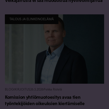
Velkajarrusta ei saa muodostua hyvinvointijarrua
TALOUS JA ELINKEINOELÄMÄ
BLOGIKIRJOITUS
26.5.2026
Pekka Ristelä
Komission yhtiömuotoesitys avaa tien
työntekijöiden oikeuksien kiertämiselle