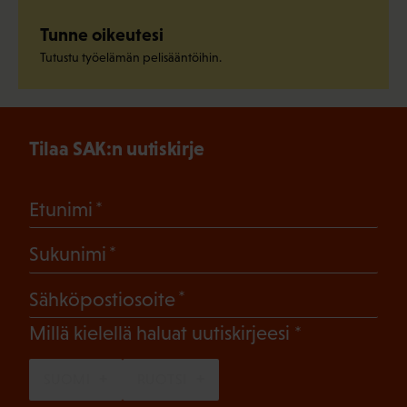
Tunne oikeutesi
Tutustu työelämän pelisääntöihin.
Tilaa SAK:n uutiskirje
(Pakollinen)
Etunimi
(Pakollinen)
Sukunimi
(Pakollinen)
Sähköpostiosoite
(Pakollinen)
Millä kielellä haluat uutiskirjeesi
SUOMI
RUOTSI