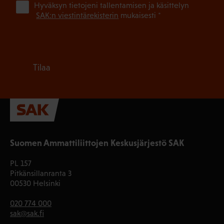
(Pa
Hyväksyn tietojeni tallentamisen ja käsittelyn
SAK:n viestintärekisterin
mukaisesti *
Tilaa
Suomen Ammattiliittojen Keskusjärjestö SAK
PL 157
Pitkänsillanranta 3
00530 Helsinki
020 774 000
sak@sak.fi