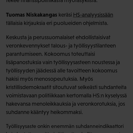
tekee finanssipolitiikasta myötäsyklistä.
Tuomas Niskakangas
keräsi
HS-analyysissään
tällaisia kirjauksia eri puolueiden ohjelmista.
Keskusta ja perussuomalaiset ehdollistaisivat
veronkevennykset talous- ja työllisyystilanteen
parantumiseen. Kokoomus toteuttaisi
lisäpanostuksia vain työllisyysasteen noustessa ja
työllisyyden jäädessä alle tavoitteen kokoomus
hakisi myös menosopeutuksia. Myös
kristillisdemokraatit sitoutuvat selkeästi suhdanteita
voimistavaan politiikkaan kertomalla HS:n kyselyssä
hakevansa menoleikkauksia ja veronkorotuksia, jos
suhdanne kääntyy heikommaksi.
Työllisyysaste onkin enemmän suhdanneindikaattori