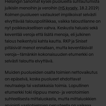
Helsingin Sanomat kyseli puolueilta suhtautumista
julkisiin menoihin ja veroihin (
HS kysely
, 18.2.2019)
Kolmen puolueen vastaukset implikoivat selvästi
elvyttävää talouspolitiikkaa, vaikka taloustilanne on
nyt poikkeuksellisen vahva. Keskusta haluaisi sekä
keventää veroja että lisätä menoja, eli julkinen
talous heikentyisi kahta kautta. RKP ja Siniset
pitäisivät menot ennallaan, mutta keventäisivät
veroja—tämänkin kokonaisuuden etumerkki on
selvästi taloutta elvyttävä.
Muiden puolueiden osalta toimien nettovaikutus
on epäselvä, koska puolueet ehdottavat
neutraaleja tai vastakkaisia toimia. Lopullinen
etumerkki toki riippuu meno- ja verotoimien
suhteellisesta mittaluokasta, mutta mittaluokkien
arviointi vaaliohjelmien perusteella on vaikeaa.