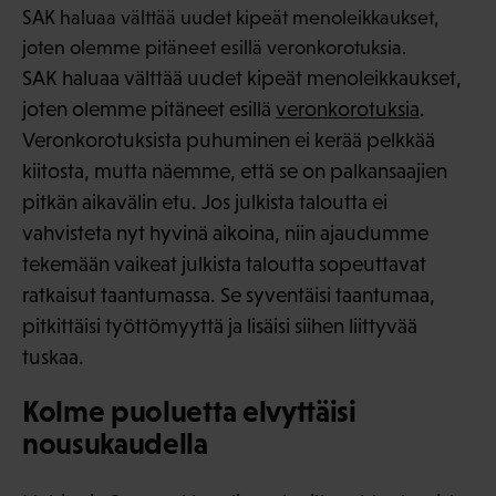
SAK haluaa välttää uudet kipeät menoleikkaukset,
joten olemme pitäneet esillä veronkorotuksia.
SAK haluaa välttää uudet kipeät menoleikkaukset,
joten olemme pitäneet esillä
veronkorotuksia
.
Veronkorotuksista puhuminen ei kerää pelkkää
kiitosta, mutta näemme, että se on palkansaajien
pitkän aikavälin etu. Jos julkista taloutta ei
vahvisteta nyt hyvinä aikoina, niin ajaudumme
tekemään vaikeat julkista taloutta sopeuttavat
ratkaisut taantumassa. Se syventäisi taantumaa,
pitkittäisi työttömyyttä ja lisäisi siihen liittyvää
tuskaa.
Kolme puoluetta elvyttäisi
nousukaudella