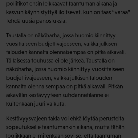
poliitikot ensin leikkaavat taantuman aikana ja
kasvun käynnistyttyä iloitsevat, kun on taas ”varaa”
tehdä uusia panostuksia.
Taustalla on näköharha, jossa huomio kiinnittyy
vuosittaiseen budjettivajeeseen, vaikka julkisen
talouden kannalta olennaisempaa on pitkä aikaväli.
Tällaisessa touhussa ei ole järkeä. Taustalla on
näköharha, jossa huomio kiinnittyy vuosittaiseen
budjettivajeeseen, vaikka julkisen talouden
kannalta olennaisempaa on pitkä aikaväli. Pitkän
aikavälin kestävyyteen suhdannetilanne ei
kuitenkaan juuri vaikuta.
Kestävyysvajeen takia voi ehkä löytää perusteita
sopeutukselle taantumankin aikana, mutta tähän
logiikkaan ei mitenkään sovi se, että taantuman