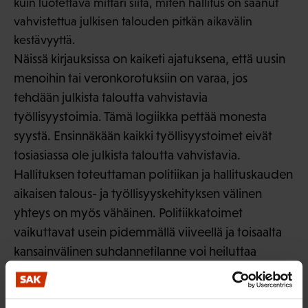
kuin luotettava mittari siitä, miten hallitus on saanut
vahvistettua julkisen talouden pitkän aikavälin
kestävyyttä.
Näissä kirjauksissa on kaiketi ajatuksena, että uusin
menoihin tai veronkorotuksiin on varaa, jos
tehdään julkista taloutta vahvistavia
työllisyystoimia. Tämä logiikka pettää monesta
syystä. Ensinnäkään kaikki työllisyystoimet eivät
tosiasiassa ole julkista taloutta vahvistavia.
Hallituksen toteuttaman politiikan ja hallituskauden
aikaisen talous- ja työllisyyskehityksen välinen
yhteys on myös vähäinen. Politiikkatoimet
vaikuttavat usein pidemmällä viiveellä ja toisaalta
kansainvälinen suhdannetilanne voi heiluttaa
työllisyyttä lyhyellä aikavälillä paljon
politiikkatoimia rajummin. Työllisyysaste onkin