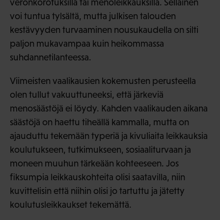
veronkorotuksilla tai menoleikkauksilla. Sellainen
voi tuntua tylsältä, mutta julkisen talouden
kestävyyden turvaaminen nousukaudella on silti
paljon mukavampaa kuin heikommassa
suhdannetilanteessa.
Viimeisten vaalikausien kokemusten perusteella
olen tullut vakuuttuneeksi, että järkeviä
menosäästöjä ei löydy. Kahden vaalikauden aikana
säästöjä on haettu tiheällä kammalla, mutta on
ajauduttu tekemään typeriä ja kivuliaita leikkauksia
koulutukseen, tutkimukseen, sosiaaliturvaan ja
moneen muuhun tärkeään kohteeseen. Jos
fiksumpia leikkauskohteita olisi saatavilla, niin
kuvittelisin että niihin olisi jo tartuttu ja jätetty
koulutusleikkaukset tekemättä.