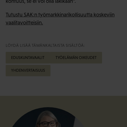
kohtuus, se ei voi olla lakikaan”.
Tutustu SAK:n työmarkkinarikollisuutta koskeviin
vaalitavoitteisiin.
LÖYDÄ LISÄÄ TÄMÄNKALTAISTA SISÄLTÖÄ:
EDUSKUNTAVAALIT
TYÖELÄMÄN OIKEUDET
YHDENVERTAISUUS