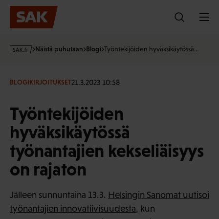
Hyppää
sisältöön
s
Näistä puhutaan
Blogi
Työntekijöiden hyväksikäytössä…
a
k
·
21.3.2023 10:58
BLOGIKIRJOITUKSET
f
i
Työntekijöiden
hyväksikäytössä
työnantajien kekseliäisyys
on rajaton
Jälleen sunnuntaina 13.3.
Helsingin Sanomat uutisoi
työnantajien innovatiivisuudesta
, kun