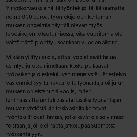
Ylityökorvauksia näiltä työntekijöiltä jää saamatta
noin 3 000 euroa. Työntekijöiden kertoman
mukaan ongelmia näyttää olevan myös
lepoaikojen toteutumisessa, eikä vuosilomia ole
välttämättä pidetty useankaan vuoden aikana.
Mikään yllätys ei ole, että siivoojat eivät halua
esiintyä jutussa nimellään, koska pelkäävät
työpaikan ja oleskeluluvan menetystä. Järjestelyn
vastenmielisyyttä kuvaa, että työnantaja oli jutun
mukaan ohjeistanut siivoojia, miten
lehtihaastattelun tuli vastata. Lisäksi työnantajan
mukaan yhtiöstä kielteisiä asioita kertovat
työntekijät ovat ihmisiä, jotka eivät ole selvinneet
töistään ja joille ei haeta jatkolupaa Suomessa
työskentelyyn.