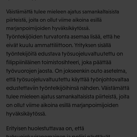
Väistämättä tulee mieleen ajatus samankaltaisista
piirteistä, joita on ollut viime aikoina esillä
marjanpoimijoiden hyväksikäytössä.
Työntekijöiden turvatonta asemaa lisää, että he
eivät kuulu ammattiliittoon. Yrityksen sisällä
työntekijöitä edustava työsuojeluvaltuutettu on
filippiiniläinen toimistosihteeri, joka päättää
työvuorojen jaosta. On jokseenkin outo asetelma,
että työsuojeluvaltuutettu käyttää työnjohtovaltaa
edustettaviin työntelkijöihinsä nähden. Väistämättä
tulee mieleen ajatus samankaltaisista piirteistä, joita
on ollut viime aikoina esillä marjanpoimijoiden
hyväksikäytössä.
Erityisen huolestuttavaa on, että
työsuojeluviranomainen ja poliisi näyttävät