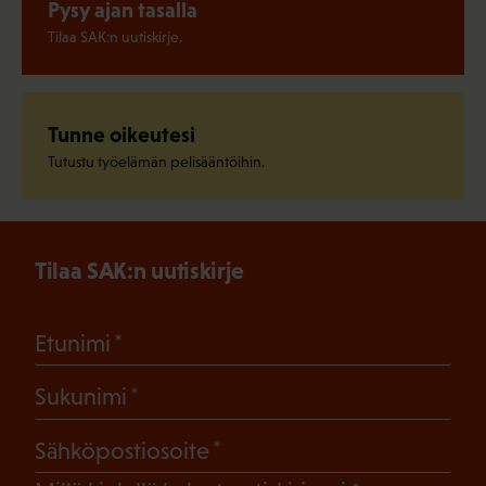
Pysy ajan tasalla
Tilaa SAK:n uutiskirje.
Tunne oikeutesi
Tutustu työelämän pelisääntöihin.
Tilaa SAK:n uutiskirje
(Pakollinen)
Etunimi
(Pakollinen)
Sukunimi
(Pakollinen)
Sähköpostiosoite