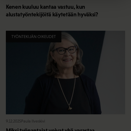
Kenen kuuluu kantaa vastuu, kun
alustatyöntekijöitä käytetään hyväksi?
TYÖNTEKIJÄN OIKEUDET
9.12.2025
Paula Ilveskivi
Miksi työnantajat voivat yhä varastaa