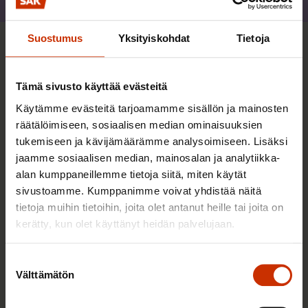
Jaa
Suostumus
Yksityiskohdat
Tietoja
Lisää kirjoittajalta
Tämä sivusto käyttää evästeitä
TYÖNTEKIJÄN OIKEUDET
Käytämme evästeitä tarjoamamme sisällön ja mainosten
räätälöimiseen, sosiaalisen median ominaisuuksien
tukemiseen ja kävijämäärämme analysoimiseen. Lisäksi
jaamme sosiaalisen median, mainosalan ja analytiikka-
alan kumppaneillemme tietoja siitä, miten käytät
sivustoamme. Kumppanimme voivat yhdistää näitä
tietoja muihin tietoihin, joita olet antanut heille tai joita on
kerätty, kun olet käyttänyt heidän palvelujaan.
Suostumuksen
Välttämätön
valinta
19.3.2026
Paula Ilveskivi