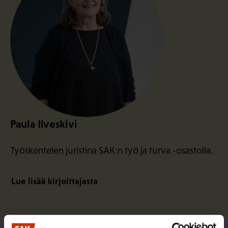
Paula Ilveskivi
Työskentelen juristina SAK:n työ ja turva -osastolla.
Lue lisää kirjoittajasta