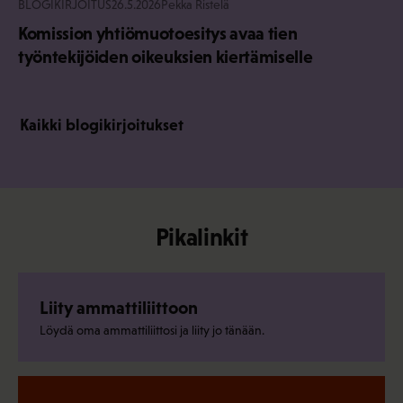
BLOGIKIRJOITUS
26.5.2026
Pekka Ristelä
Komission yhtiömuotoesitys avaa tien
työntekijöiden oikeuksien kiertämiselle
Kaikki blogikirjoitukset
Pikalinkit
Liity ammattiliittoon
Löydä oma ammattiliittosi ja liity jo tänään.