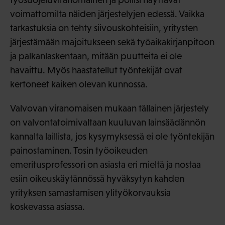
voimattomilta näiden järjestelyjen edessä. Vaikka
tarkastuksia on tehty siivouskohteisiin, yritysten
järjestämään majoitukseen sekä työaikakirjanpitoon
ja palkanlaskentaan, mitään puutteita ei ole
havaittu. Myös haastatellut työntekijät ovat
kertoneet kaiken olevan kunnossa.
Valvovan viranomaisen mukaan tällainen järjestely
on valvontatoimivaltaan kuuluvan lainsäädännön
kannalta laillista, jos kysymyksessä ei ole työntekijän
painostaminen. Tosin työoikeuden
emeritusprofessori on asiasta eri mieltä ja nostaa
esiin oikeuskäytännössä hyväksytyn kahden
yrityksen samastamisen ylityökorvauksia
koskevassa asiassa.