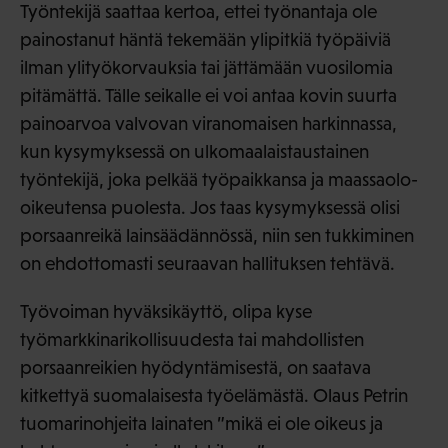
Työntekijä saattaa kertoa, ettei työnantaja ole
painostanut häntä tekemään ylipitkiä työpäiviä
ilman ylityökorvauksia tai jättämään vuosilomia
pitämättä. Tälle seikalle ei voi antaa kovin suurta
painoarvoa valvovan viranomaisen harkinnassa,
kun kysymyksessä on ulkomaalaistaustainen
työntekijä, joka pelkää työpaikkansa ja maassaolo-
oikeutensa puolesta. Jos taas kysymyksessä olisi
porsaanreikä lainsäädännössä, niin sen tukkiminen
on ehdottomasti seuraavan hallituksen tehtävä.
Työvoiman hyväksikäyttö, olipa kyse
työmarkkinarikollisuudesta tai mahdollisten
porsaanreikien hyödyntämisestä, on saatava
kitkettyä suomalaisesta työelämästä. Olaus Petrin
tuomarinohjeita lainaten ”mikä ei ole oikeus ja