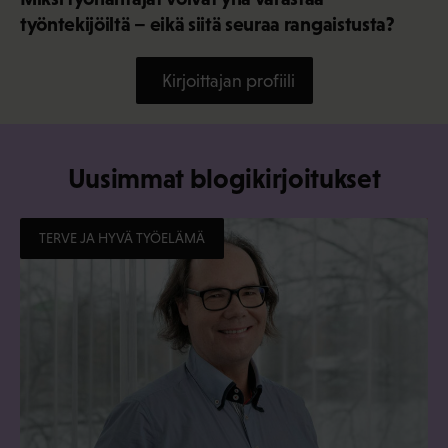
työntekijöiltä – eikä siitä seuraa rangaistusta?
Kirjoittajan profiili
Uusimmat blogikirjoitukset
TERVE JA HYVÄ TYÖELÄMÄ