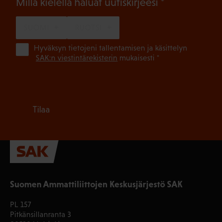
(Pakollinen)
Millä kielellä haluat uutiskirjeesi
SUOMI
RUOTSI
(Pa
Hyväksyn tietojeni tallentamisen ja käsittelyn
SAK:n viestintärekisterin
mukaisesti *
Tilaa
Suomen Ammattiliittojen Keskusjärjestö SAK
PL 157
Pitkänsillanranta 3