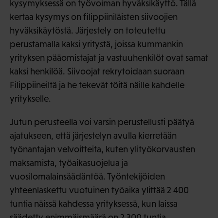
kysymyksessä on työvoiman hyväksikäyttö. Tällä
kertaa kysymys on filippiiniläisten siivoojien
hyväksikäytöstä. Järjestely on toteutettu
perustamalla kaksi yritystä, joissa kummankin
yrityksen pääomistajat ja vastuuhenkilöt ovat samat
kaksi henkilöä. Siivoojat rekrytoidaan suoraan
Filippiineiltä ja he tekevät töitä näille kahdelle
yritykselle.
Jutun perusteella voi varsin perustellusti päätyä
ajatukseen, että järjestelyn avulla kierretään
työnantajan velvoitteita, kuten ylityökorvausten
maksamista, työaikasuojelua ja
vuosilomalainsäädäntöä. Työntekijöiden
yhteenlaskettu vuotuinen työaika ylittää 2 400
tuntia näissä kahdessa yrityksessä, kun laissa
säädetty enimmäismäärä on 2 300 tuntia.