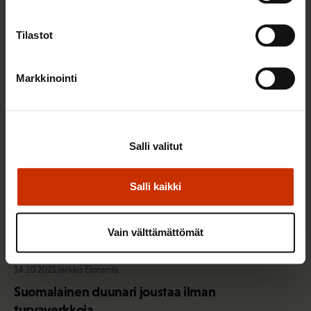
Investoikaa ihmisiin!
Tilastot
TYÖNTEKIJÄN OIKEUDET
Markkinointi
Salli valitut
Salli kaikki
Vain välttämättömät
14.10.2025
Jarkko Eloranta
Suomalainen duunari joustaa ilman
turvaverkkoja