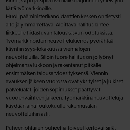
Rinne, Orpo ja Sipilä ovat kaikki tarjonneet yhteistyön
kättä työmarkkinoille.
Huoli pääministerikandidaattien kesken on tietysti
aito ja ymmärrettävä. Aloittava hallitus lähtee
liikkeelle hidastuvan talouskasvun odotuksissa.
Työmarkkinoiden neuvottelukierros pyörähtää
käyntiin syys-lokakuussa vientialojen
neuvotteluilla. Silloin tuore hallitus on jo lyönyt
ohjelmansa lukkoon ja rakentanut pitkälle
ensimmäisen talousarvioesityksensä. Viennin
avauksen jälkeen vuorossa ovat yksityiset ja julkiset
palvelualat, joiden sopimukset päättyvät
vuodenvaihteen jälkeen. Työmarkkinaneuvotteluja
käydään aina toukokuulle rakennusalan
neuvotteluihin asti.
Puheenjohtajien puheet ja toiveet kertovat siitä,