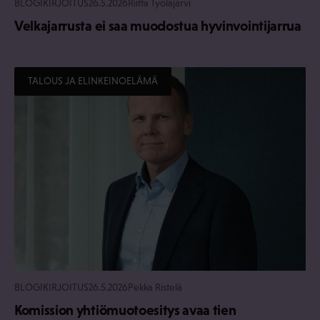
BLOGIKIRJOITUS
26.5.2026
Riitta Työläjärvi
Velkajarrusta ei saa muodostua hyvinvointijarrua
TALOUS JA ELINKEINOELÄMÄ
BLOGIKIRJOITUS
26.5.2026
Pekka Ristelä
Komission yhtiömuotoesitys avaa tien