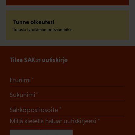
Tunne oikeutesi
Tutustu työelämän pelisääntöihin.
Tilaa SAK:n uutiskirje
(Pakollinen)
Etunimi
(Pakollinen)
Sukunimi
(Pakollinen)
Sähköpostiosoite
(Pakollinen)
Millä kielellä haluat uutiskirjeesi