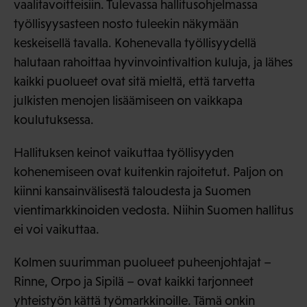
vaalitavoitteisiin. Tulevassa hallitusohjelmassa
työllisyysasteen nosto tuleekin näkymään
keskeisellä tavalla. Kohenevalla työllisyydellä
halutaan rahoittaa hyvinvointivaltion kuluja, ja lähes
kaikki puolueet ovat sitä mieltä, että tarvetta
julkisten menojen lisäämiseen on vaikkapa
koulutuksessa.
Hallituksen keinot vaikuttaa työllisyyden
kohenemiseen ovat kuitenkin rajoitetut. Paljon on
kiinni kansainvälisestä taloudesta ja Suomen
vientimarkkinoiden vedosta. Niihin Suomen hallitus
ei voi vaikuttaa.
Kolmen suurimman puolueet puheenjohtajat –
Rinne, Orpo ja Sipilä – ovat kaikki tarjonneet
yhteistyön kättä työmarkkinoille. Tämä onkin