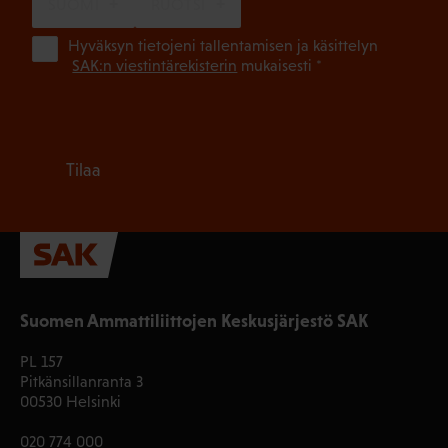
SUOMI
RUOTSI
(Pa
Hyväksyn tietojeni tallentamisen ja käsittelyn
SAK:n viestintärekisterin
mukaisesti *
Tilaa
Suomen Ammattiliittojen Keskusjärjestö SAK
PL 157
Pitkänsillanranta 3
00530 Helsinki
020 774 000