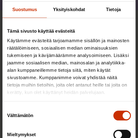
Jaa
Suostumus
Yksityiskohdat
Tietoja
Lisää kirjoittajalta
Tämä sivusto käyttää evästeitä
Käytämme evästeitä tarjoamamme sisällön ja mainosten
TERVE JA HYVÄ TYÖELÄMÄ
räätälöimiseen, sosiaalisen median ominaisuuksien
tukemiseen ja kävijämäärämme analysoimiseen. Lisäksi
jaamme sosiaalisen median, mainosalan ja analytiikka-
alan kumppaneillemme tietoja siitä, miten käytät
sivustoamme. Kumppanimme voivat yhdistää näitä
tietoja muihin tietoihin, joita olet antanut heille tai joita on
kerätty, kun olet käyttänyt heidän palvelujaan.
Suostumuksen
Välttämätön
valinta
Mieltymykset
29.5.2026
Jarkko Eloranta