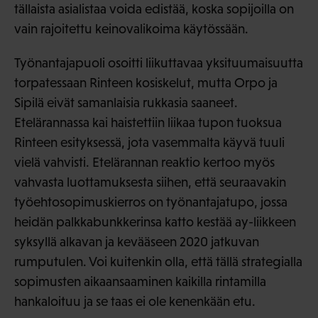
tällaista asialistaa voida edistää, koska sopijoilla on
vain rajoitettu keinovalikoima käytössään.
Työnantajapuoli osoitti liikuttavaa yksituumaisuutta
torpatessaan Rinteen kosiskelut, mutta Orpo ja
Sipilä eivät samanlaisia rukkasia saaneet.
Etelärannassa kai haistettiin liikaa tupon tuoksua
Rinteen esityksessä, jota vasemmalta käyvä tuuli
vielä vahvisti. Etelärannan reaktio kertoo myös
vahvasta luottamuksesta siihen, että seuraavakin
työehtosopimuskierros on työnantajatupo, jossa
heidän palkkabunkkerinsa katto kestää ay-liikkeen
syksyllä alkavan ja kevääseen 2020 jatkuvan
rumputulen. Voi kuitenkin olla, että tällä strategialla
sopimusten aikaansaaminen kaikilla rintamilla
hankaloituu ja se taas ei ole kenenkään etu.