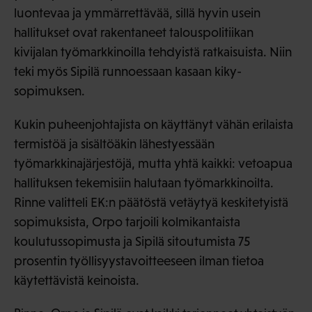
luontevaa ja ymmärrettävää, sillä hyvin usein
hallitukset ovat rakentaneet talouspolitiikan
kivijalan työmarkkinoilla tehdyistä ratkaisuista. Niin
teki myös Sipilä runnoessaan kasaan kiky-
sopimuksen.
Kukin puheenjohtajista on käyttänyt vähän erilaista
termistöä ja sisältöäkin lähestyessään
työmarkkinajärjestöjä, mutta yhtä kaikki: vetoapua
hallituksen tekemisiin halutaan työmarkkinoilta.
Rinne valitteli EK:n päätöstä vetäytyä keskitetyistä
sopimuksista, Orpo tarjoili kolmikantaista
koulutussopimusta ja Sipilä sitoutumista 75
prosentin työllisyystavoitteeseen ilman tietoa
käytettävistä keinoista.