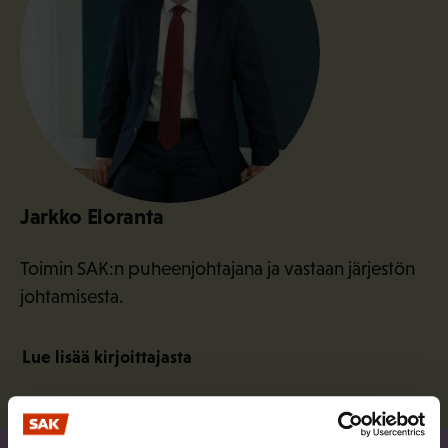
Jarkko Eloranta
Toimin SAK:n puheenjohtajana ja vastaan järjestön
johtamisesta.
Lue lisää kirjoittajasta