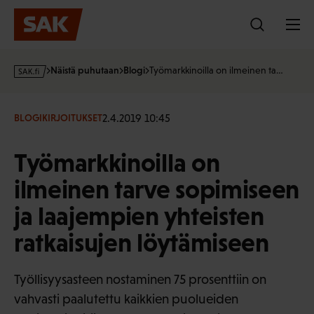
Hyppää
sisältöön
s
Näistä puhutaan
Blogi
Työmarkkinoilla on ilmeinen ta…
a
k
·
2.4.2019 10:45
BLOGIKIRJOITUKSET
f
i
Työmarkkinoilla on
ilmeinen tarve sopimiseen
ja laajempien yhteisten
ratkaisujen löytämiseen
Työllisyysasteen nostaminen 75 prosenttiin on
vahvasti paalutettu kaikkien puolueiden