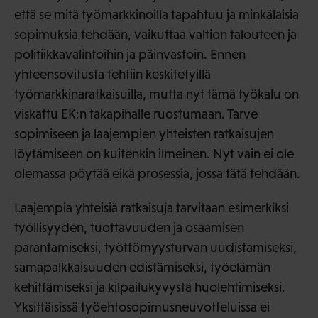
että se mitä työmarkkinoilla tapahtuu ja minkälaisia
sopimuksia tehdään, vaikuttaa valtion talouteen ja
politiikkavalintoihin ja päinvastoin. Ennen
yhteensovitusta tehtiin keskitetyillä
työmarkkinaratkaisuilla, mutta nyt tämä työkalu on
viskattu EK:n takapihalle ruostumaan. Tarve
sopimiseen ja laajempien yhteisten ratkaisujen
löytämiseen on kuitenkin ilmeinen. Nyt vain ei ole
olemassa pöytää eikä prosessia, jossa tätä tehdään.
Laajempia yhteisiä ratkaisuja tarvitaan esimerkiksi
työllisyyden, tuottavuuden ja osaamisen
parantamiseksi, työttömyysturvan uudistamiseksi,
samapalkkaisuuden edistämiseksi, työelämän
kehittämiseksi ja kilpailukyvystä huolehtimiseksi.
Yksittäisissä työehtosopimusneuvotteluissa ei