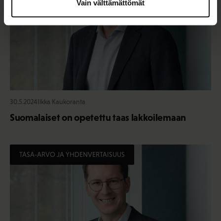
Vain välttämättömät
30.5.2024
Ilkka Kaukoranta
Suomalaiset on opetettu taas lakkoilemaan
TASA-ARVO JA YHDENVERTAISUUS