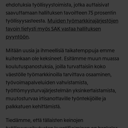
ehdotuksia työllisyystoimista, jotka auttaisivat
saavuttamaan hallituksen tavoitteen 75 prosentin
työllisyysasteesta.
Muiden työmarkkinajärjestöjen
tavoin tietysti myös SAK vastaa hallituksen
pyyntöön
.
Mitään uusia ja ihmeellisiä taikatemppuja emme
kuitenkaan ole keksineet. Esitämme muun muassa
koulutuspanostuksia, joilla turvattaisiin koko
väestölle työmarkkinoilla tarvittava osaaminen,
työvoimapalveluiden vahvistamista,
työttömyysturvajärjestelmän yksinkertaistamista,
muutosturvaa irtisanottaville työntekijöille ja
palkkatuen kehittämistä.
Tiedämme, että tällaisten keinojen