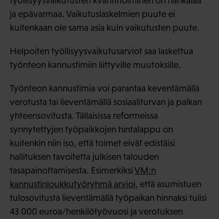
työllisyysvaikutusten kvantifioiminen on hankalaa
ja epävarmaa. Vaikutuslaskelmien puute ei
kuitenkaan ole sama asia kuin vaikutusten puute.
Helpoiten työllisyysvaikutusarviot saa laskettua
työnteon kannustimiin liittyville muutoksille.
Työnteon kannustimia voi parantaa keventämällä
verotusta tai lieventämällä sosiaaliturvan ja palkan
yhteensovitusta. Tällaisissa reformeissa
synnytettyjen työpaikkojen hintalappu on
kuitenkin niin iso, että toimet eivät edistäisi
hallituksen tavoitetta julkisen talouden
tasapainottamisesta. Esimerkiksi
VM:n
kannustinloukkutyöryhmä arvioi
, että asumistuen
tulosovitusta lieventämällä työpaikan hinnaksi tulisi
43 000 euroa/henkilötyövuosi ja verotuksen