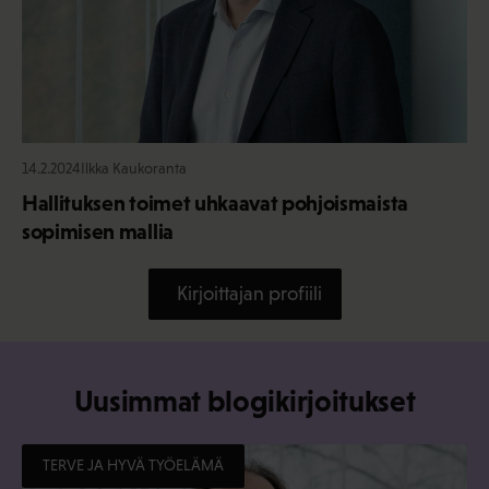
14.2.2024
Ilkka Kaukoranta
Hallituksen toimet uhkaavat pohjoismaista
sopimisen mallia
Kirjoittajan profiili
Uusimmat blogikirjoitukset
TERVE JA HYVÄ TYÖELÄMÄ