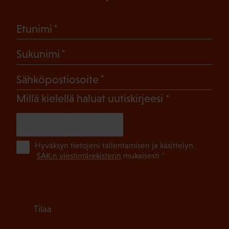
(Pakollinen)
Etunimi
(Pakollinen)
Sukunimi
(Pakollinen)
Sähköpostiosoite
(Pakollinen)
Millä kielellä haluat uutiskirjeesi
SUOMI
RUOTSI
(Pa
Hyväksyn tietojeni tallentamisen ja käsittelyn
SAK:n viestintärekisterin
mukaisesti *
Tilaa