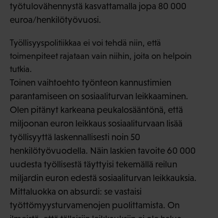
työtulovähennystä kasvattamalla jopa 80 000
euroa/henkilötyövuosi.
Työllisyyspolitiikkaa ei voi tehdä niin, että
toimenpiteet rajataan vain niihin, joita on helpoin
tutkia.
Toinen vaihtoehto työnteon kannustimien
parantamiseen on sosiaaliturvan leikkaaminen.
Olen pitänyt karkeana peukalosääntönä, että
miljoonan euron leikkaus sosiaaliturvaan lisää
työllisyyttä laskennallisesti noin 50
henkilötyövuodella. Näin laskien tavoite 60 000
uudesta työllisestä täyttyisi tekemällä reilun
miljardin euron edestä sosiaaliturvan leikkauksia.
Mittaluokka on absurdi: se vastaisi
työttömyysturvamenojen puolittamista. On