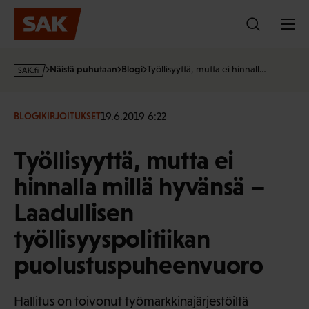
Hyppää
sisältöön
s
Näistä puhutaan
Blogi
Työllisyyttä, mutta ei hinnall…
a
k
·
19.6.2019 6:22
BLOGIKIRJOITUKSET
f
i
Työllisyyttä, mutta ei
hinnalla millä hyvänsä –
Laadullisen
työllisyyspolitiikan
puolustuspuheenvuoro
Hallitus on toivonut työmarkkinajärjestöiltä