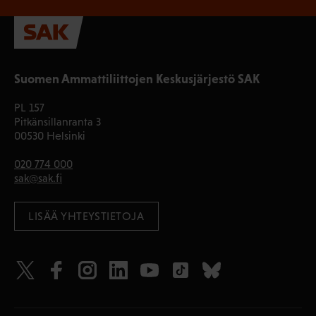
Suomen Ammattiliittojen Keskusjärjestö SAK
PL 157
Pitkänsillanranta 3
00530 Helsinki
020 774 000
sak@sak.fi
LISÄÄ YHTEYSTIETOJA