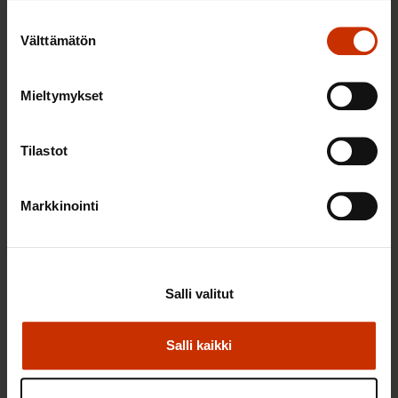
Suostumuksen
Välttämätön
valinta
Mieltymykset
Tilastot
Markkinointi
18.2.2025
Ilkka Kaukoranta
Pitää tehdä jotain – ja tämä on jotain
Salli valitut
TASA-ARVO JA YHDENVERTAISUUS
Salli kaikki