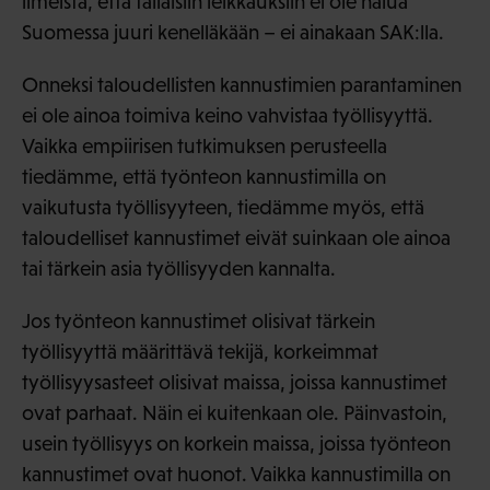
ilmeistä, että tällaisiin leikkauksiin ei ole halua
Suomessa juuri kenelläkään – ei ainakaan SAK:lla.
Onneksi taloudellisten kannustimien parantaminen
ei ole ainoa toimiva keino vahvistaa työllisyyttä.
Vaikka empiirisen tutkimuksen perusteella
tiedämme, että työnteon kannustimilla on
vaikutusta työllisyyteen, tiedämme myös, että
taloudelliset kannustimet eivät suinkaan ole ainoa
tai tärkein asia työllisyyden kannalta.
Jos työnteon kannustimet olisivat tärkein
työllisyyttä määrittävä tekijä, korkeimmat
työllisyysasteet olisivat maissa, joissa kannustimet
ovat parhaat. Näin ei kuitenkaan ole. Päinvastoin,
usein työllisyys on korkein maissa, joissa työnteon
kannustimet ovat huonot. Vaikka kannustimilla on