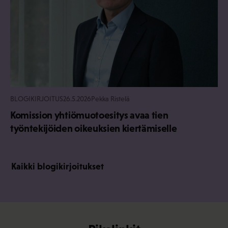
BLOGIKIRJOITUS
26.5.2026
Pekka Ristelä
Komission yhtiömuotoesitys avaa tien
työntekijöiden oikeuksien kiertämiselle
Kaikki blogikirjoitukset