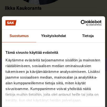
Ilkka Kaukoranta
Ilkka Kaukoranta työskenteli SAK:n
pääekonomistina vuoteen 2025 saakka.
Suostumus
Yksityiskohdat
Tietoja
Lue lisää kirjoittajasta
Tämä sivusto käyttää evästeitä
Käytämme evästeitä tarjoamamme sisällön ja mainosten
Jaa
räätälöimiseen, sosiaalisen median ominaisuuksien
tukemiseen ja kävijämäärämme analysoimiseen. Lisäksi
jaamme sosiaalisen median, mainosalan ja analytiikka-
Lisää kirjoittajalta
alan kumppaneillemme tietoja siitä, miten käytät
sivustoamme. Kumppanimme voivat yhdistää näitä
tietoja muihin tietoihin, joita olet antanut heille tai joita on
TALOUS JA ELINKEINOELÄMÄ
kerätty, kun olet käyttänyt heidän palvelujaan.