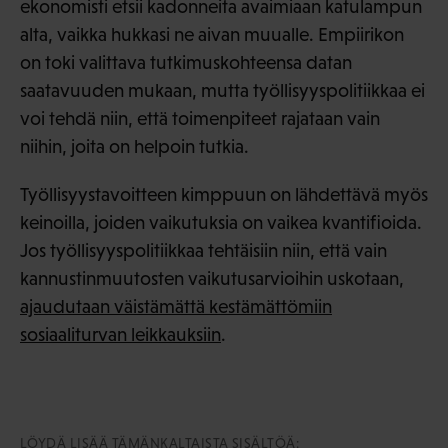
ekonomisti etsii kadonneita avaimiaan katulampun
alta, vaikka hukkasi ne aivan muualle. Empiirikon
on toki valittava tutkimuskohteensa datan
saatavuuden mukaan, mutta työllisyyspolitiikkaa ei
voi tehdä niin, että toimenpiteet rajataan vain
niihin, joita on helpoin tutkia.
Työllisyystavoitteen kimppuun on lähdettävä myös
keinoilla, joiden vaikutuksia on vaikea kvantifioida.
Jos työllisyyspolitiikkaa tehtäisiin niin, että vain
kannustinmuutosten vaikutusarvioihin uskotaan,
ajaudutaan väistämättä kestämättömiin
sosiaaliturvan leikkauksiin
.
LÖYDÄ LISÄÄ TÄMÄNKALTAISTA SISÄLTÖÄ: