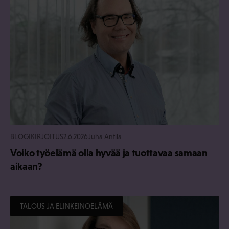
BLOGIKIRJOITUS
2.6.2026
Juha Antila
Voiko työelämä olla hyvää ja tuottavaa samaan
aikaan?
TALOUS JA ELINKEINOELÄMÄ