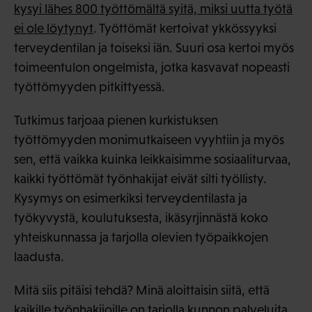
kysyi lähes 800 työttömältä syitä, miksi uutta työtä
ei ole löytynyt
. Työttömät kertoivat ykkössyyksi
terveydentilan ja toiseksi iän. Suuri osa kertoi myös
toimeentulon ongelmista, jotka kasvavat nopeasti
työttömyyden pitkittyessä.
Tutkimus tarjoaa pienen kurkistuksen
työttömyyden monimutkaiseen vyyhtiin ja myös
sen, että vaikka kuinka leikkaisimme sosiaaliturvaa,
kaikki työttömät työnhakijat eivät silti työllisty.
Kysymys on esimerkiksi terveydentilasta ja
työkyvystä, koulutuksesta, ikäsyrjinnästä koko
yhteiskunnassa ja tarjolla olevien työpaikkojen
laadusta.
Mitä siis pitäisi tehdä? Minä aloittaisin siitä, että
kaikille työnhakijoille on tarjolla kunnon palveluita