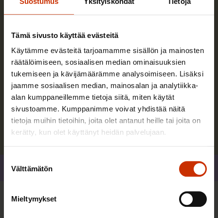
Suostumus
Yksityiskohdat
Tietoja
Tämä sivusto käyttää evästeitä
Käytämme evästeitä tarjoamamme sisällön ja mainosten
Saana Siekkinen
räätälöimiseen, sosiaalisen median ominaisuuksien
tukemiseen ja kävijämäärämme analysoimiseen. Lisäksi
Olen yhteiskuntapolitiikan osaston johtaja ja SAK:n
jaamme sosiaalisen median, mainosalan ja analytiikka-
johtoryhmän jäsen.
alan kumppaneillemme tietoja siitä, miten käytät
sivustoamme. Kumppanimme voivat yhdistää näitä
Lue lisää kirjoittajasta
tietoja muihin tietoihin, joita olet antanut heille tai joita on
kerätty, kun olet käyttänyt heidän palvelujaan.
Suostumuksen
Jaa
Välttämätön
valinta
Mieltymykset
Lisää kirjoittajalta