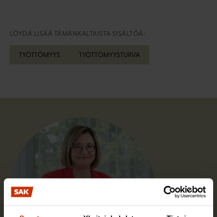
LÖYDÄ LISÄÄ TÄMÄNKALTAISTA SISÄLTÖÄ:
TYÖTTÖMYYS
TYÖTTÖMYYSTURVA