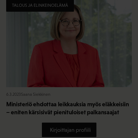
TALOUS JA ELINKEINOELÄMÄ
6.3.2023
Saana Siekkinen
Ministeriö ehdottaa leikkauksia myös eläkkeisiin
– eniten kärsisivät pienituloiset palkansaajat
Kirjoittajan profiili