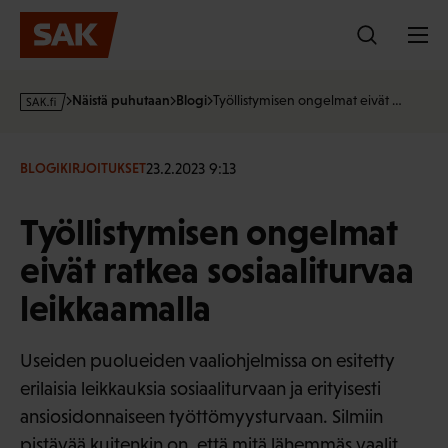
Hyppää
sisältöön
s
Näistä puhutaan
Blogi
Työllistymisen ongelmat eivät …
a
k
·
23.2.2023 9:13
BLOGIKIRJOITUKSET
f
i
Työllistymisen ongelmat
eivät ratkea sosiaaliturvaa
leikkaamalla
Useiden puolueiden vaaliohjelmissa on esitetty
erilaisia leikkauksia sosiaaliturvaan ja erityisesti
ansiosidonnaiseen työttömyysturvaan. Silmiin
pistävää kuitenkin on, että mitä lähemmäs vaalit