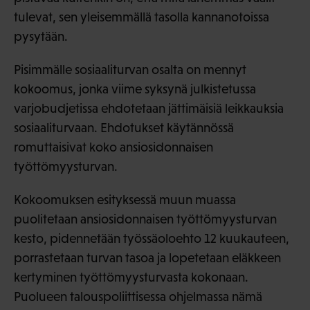
tulevat, sen yleisemmällä tasolla kannanotoissa
pysytään.
Pisimmälle sosiaaliturvan osalta on mennyt
kokoomus, jonka viime syksynä julkistetussa
varjobudjetissa ehdotetaan jättimäisiä leikkauksia
sosiaaliturvaan. Ehdotukset käytännössä
romuttaisivat koko ansiosidonnaisen
työttömyysturvan.
Kokoomuksen esityksessä muun muassa
puolitetaan ansiosidonnaisen työttömyysturvan
kesto, pidennetään työssäoloehto 12 kuukauteen,
porrastetaan turvan tasoa ja lopetetaan eläkkeen
kertyminen työttömyysturvasta kokonaan.
Puolueen talouspoliittisessa ohjelmassa nämä