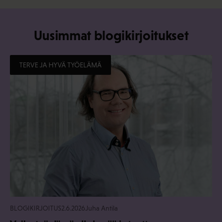
Uusimmat blogikirjoitukset
TERVE JA HYVÄ TYÖELÄMÄ
BLOGIKIRJOITUS
2.6.2026
Juha Antila