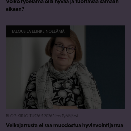
Voiko työelämä olla hyvää ja tuottavaa samaan
aikaan?
TALOUS JA ELINKEINOELÄMÄ
BLOGIKIRJOITUS
26.5.2026
Riitta Työläjärvi
Velkajarrusta ei saa muodostua hyvinvointijarrua