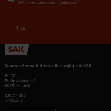
SAK:n viestintärekisterin
mukaisesti *
Tilaa
Suomen Ammattiliittojen Keskusjärjestö SAK
PL 157
Pitkänsillanranta 3
00530 Helsinki
020 774 000
sak@sak.fi