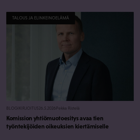
TALOUS JA ELINKEINOELÄMÄ
BLOGIKIRJOITUS
26.5.2026
Pekka Ristelä
Komission yhtiömuotoesitys avaa tien
työntekijöiden oikeuksien kiertämiselle