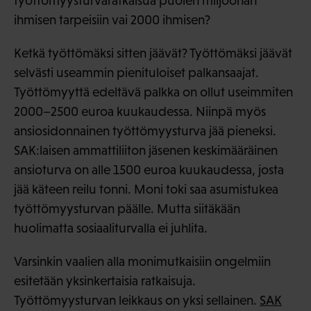
työttömyysturvaratkaisua puolen miljoonan
ihmisen tarpeisiin vai 2000 ihmisen?
Ketkä työttömäksi sitten jäävät? Työttömäksi jäävät
selvästi useammin pienituloiset palkansaajat.
Työttömyyttä edeltävä palkka on ollut useimmiten
2000–2500 euroa kuukaudessa. Niinpä myös
ansiosidonnainen työttömyysturva jää pieneksi.
SAK:laisen ammattiliiton jäsenen keskimääräinen
ansioturva on alle 1500 euroa kuukaudessa, josta
jää käteen reilu tonni. Moni toki saa asumistukea
työttömyysturvan päälle. Mutta siitäkään
huolimatta sosiaaliturvalla ei juhlita.
Varsinkin vaalien alla monimutkaisiin ongelmiin
esitetään yksinkertaisia ratkaisuja.
Työttömyysturvan leikkaus on yksi sellainen.
SAK