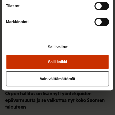
Tilastot
SOSIAALITURVA
Markkinointi
Salli valitut
Salli kaikki
Vain välttämättömät
7.10.2025
Saana Siekkinen
Orpon hallitus on lisännyt työntekijöiden
epävarmuutta ja se vaikuttaa nyt koko Suomen
talouteen