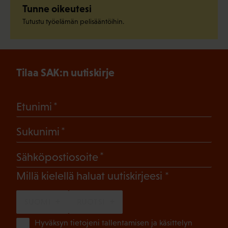
Tunne oikeutesi
Tutustu työelämän pelisääntöihin.
Tilaa SAK:n uutiskirje
(Pakollinen)
Etunimi
(Pakollinen)
Sukunimi
(Pakollinen)
Sähköpostiosoite
(Pakollinen)
Millä kielellä haluat uutiskirjeesi
SUOMI
RUOTSI
(Pa
Hyväksyn tietojeni tallentamisen ja käsittelyn