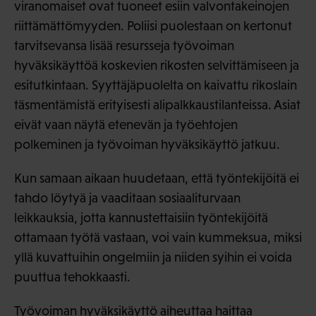
viranomaiset ovat tuoneet esiin valvontakeinojen
riittämättömyyden. Poliisi puolestaan on kertonut
tarvitsevansa lisää resursseja työvoiman
hyväksikäyttöä koskevien rikosten selvittämiseen ja
esitutkintaan. Syyttäjäpuolelta on kaivattu rikoslain
täsmentämistä erityisesti alipalkkaustilanteissa. Asiat
eivät vaan näytä etenevän ja työehtojen
polkeminen ja työvoiman hyväksikäyttö jatkuu.
Kun samaan aikaan huudetaan, että työntekijöitä ei
tahdo löytyä ja vaaditaan sosiaaliturvaan
leikkauksia, jotta kannustettaisiin työntekijöitä
ottamaan työtä vastaan, voi vain kummeksua, miksi
yllä kuvattuihin ongelmiin ja niiden syihin ei voida
puuttua tehokkaasti.
Työvoiman hyväksikäyttö aiheuttaa haittaa