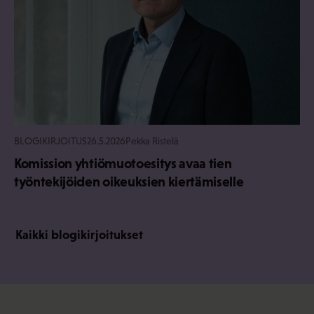
BLOGIKIRJOITUS
26.5.2026
Pekka Ristelä
Komission yhtiömuotoesitys avaa tien
työntekijöiden oikeuksien kiertämiselle
Kaikki blogikirjoitukset