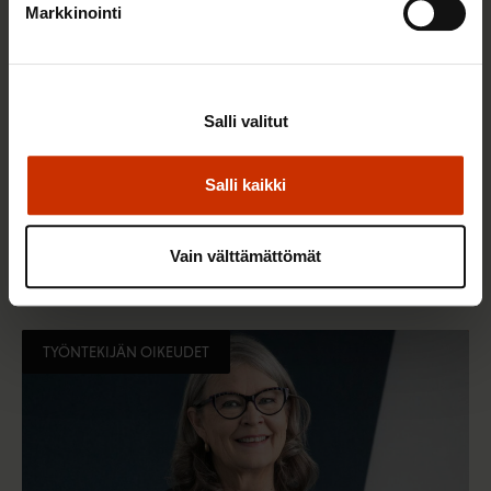
Markkinointi
Salli valitut
Salli kaikki
3.2.2026
Paula Ilveskivi
Kenen kuuluu kantaa vastuu, kun
Vain välttämättömät
alustatyöntekijöitä käytetään hyväksi?
TYÖNTEKIJÄN OIKEUDET