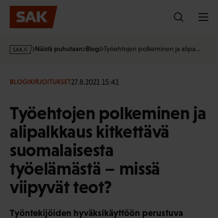
Hyppää
sisältöön
s
Näistä puhutaan
Blogi
Työehtojen polkeminen ja alipa…
a
k
·
27.8.2021 15:41
BLOGIKIRJOITUKSET
f
i
Työehtojen polkeminen ja
alipalkkaus kitkettävä
suomalaisesta
työelämästä – missä
viipyvät teot?
Työntekijöiden hyväksikäyttöön perustuva