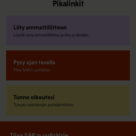
Pikalinkit
Liity ammattiliittoon
Löydä oma ammattiliittosi ja liity jo tänään.
Pysy ajan tasalla
Tilaa SAK:n uutiskirje.
Tunne oikeutesi
Tutustu työelämän pelisääntöihin.
Tilaa SAK:n uutiskirje