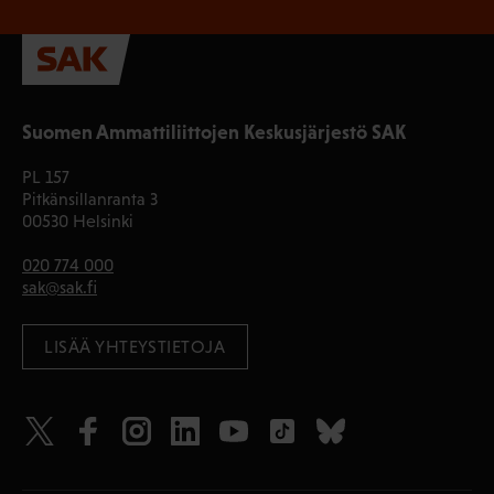
Suomen Ammattiliittojen Keskusjärjestö SAK
PL 157
Pitkänsillanranta 3
00530 Helsinki
020 774 000
sak@sak.fi
LISÄÄ YHTEYSTIETOJA