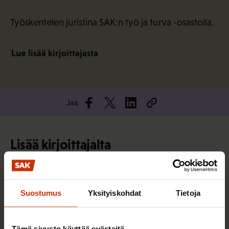
Työskentelen juristina SAK:n työ ja turva -osastolla.
Lue lisää kirjoittajasta
Jaa
Lisää kirjoittajalta
TYÖNTEKIJÄN OIKEUDET
Suostumus
Yksityiskohdat
Tietoja
Tämä sivusto käyttää evästeitä