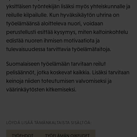
yksittäisen työntekijän lisäksi myös yhteiskunnalle ja
reilulle kilpailulle. Kun hyväksikäytön uhrina on
työelämäänsä aloitteleva nuori, voidaan
perustellusti esittää kysymys, miten kaltoinkohtelu
edistää nuoren ihmisen motivaatiota ja
tulevaisuudessa tarvittavia työelämätaitoja.
Suomalaiseen työelämään tarvitaan reilut
pelisäännöt, jotka koskevat kaikkia. Lisäksi tarvitaan
keinoja niiden toteutumisen valvomiseksi ja
väärinkäytösten kitkemiseksi.
LÖYDÄ LISÄÄ TÄMÄNKALTAISTA SISÄLTÖÄ:
TYÖEHDOT
TYÖELÄMÄN OIKEUDET