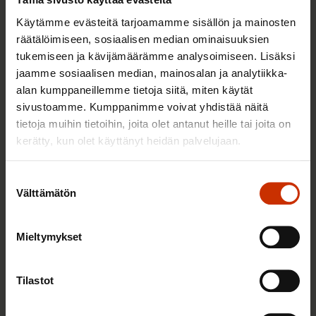
Käytämme evästeitä tarjoamamme sisällön ja mainosten
räätälöimiseen, sosiaalisen median ominaisuuksien
tukemiseen ja kävijämäärämme analysoimiseen. Lisäksi
jaamme sosiaalisen median, mainosalan ja analytiikka-
alan kumppaneillemme tietoja siitä, miten käytät
sivustoamme. Kumppanimme voivat yhdistää näitä
tietoja muihin tietoihin, joita olet antanut heille tai joita on
19.3.2026
Paula Ilveskivi
kerätty, kun olet käyttänyt heidän palvelujaan.
KHO vahvisti: Wolt-lähetit ovat työsuhteessa
eivätkä itsensä työllistäjiä – viranomaisten on nyt
Suostumuksen
herättävä toimimaan
Välttämätön
valinta
Mieltymykset
TYÖNTEKIJÄN OIKEUDET
Tilastot