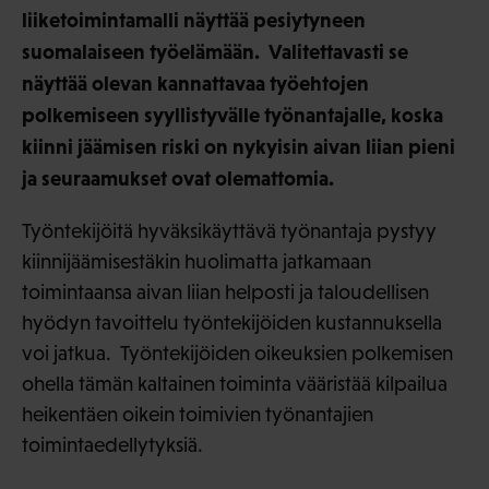
liiketoimintamalli näyttää pesiytyneen
suomalaiseen työelämään. Valitettavasti se
näyttää olevan kannattavaa työehtojen
polkemiseen syyllistyvälle työnantajalle, koska
kiinni jäämisen riski on nykyisin aivan liian pieni
ja seuraamukset ovat olemattomia.
Työntekijöitä hyväksikäyttävä työnantaja pystyy
kiinnijäämisestäkin huolimatta jatkamaan
toimintaansa aivan liian helposti ja taloudellisen
hyödyn tavoittelu työntekijöiden kustannuksella
voi jatkua. Työntekijöiden oikeuksien polkemisen
ohella tämän kaltainen toiminta vääristää kilpailua
heikentäen oikein toimivien työnantajien
toimintaedellytyksiä.