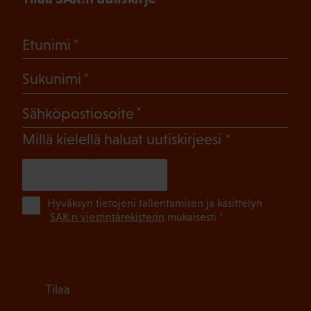
(Pakollinen)
Etunimi
(Pakollinen)
Sukunimi
(Pakollinen)
Sähköpostiosoite
(Pakollinen)
Millä kielellä haluat uutiskirjeesi
SUOMI
RUOTSI
(Pa
Hyväksyn tietojeni tallentamisen ja käsittelyn
SAK:n viestintärekisterin
mukaisesti *
Tilaa