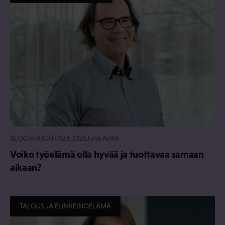
BLOGIKIRJOITUS
2.6.2026
Juha Antila
Voiko työelämä olla hyvää ja tuottavaa samaan
aikaan?
TALOUS JA ELINKEINOELÄMÄ