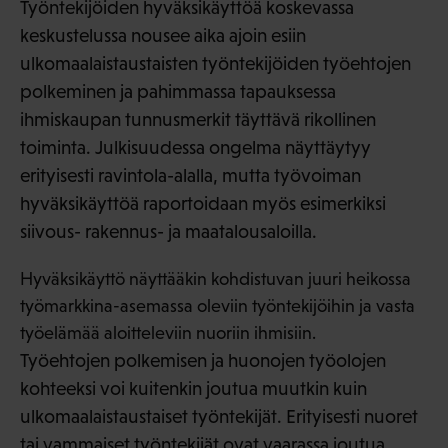
Työntekijöiden hyväksikäyttöä koskevassa
keskustelussa nousee aika ajoin esiin
ulkomaalaistaustaisten työntekijöiden työehtojen
polkeminen ja pahimmassa tapauksessa
ihmiskaupan tunnusmerkit täyttävä rikollinen
toiminta. Julkisuudessa ongelma näyttäytyy
erityisesti ravintola-alalla, mutta työvoiman
hyväksikäyttöä raportoidaan myös esimerkiksi
siivous- rakennus- ja maatalousaloilla.
Hyväksikäyttö näyttääkin kohdistuvan juuri heikossa
työmarkkina-asemassa oleviin työntekijöihin ja vasta
työelämää aloitteleviin nuoriin ihmisiin.
Työehtojen polkemisen ja huonojen työolojen
kohteeksi voi kuitenkin joutua muutkin kuin
ulkomaalaistaustaiset työntekijät. Erityisesti nuoret
tai vammaiset työntekijät ovat vaarassa joutua