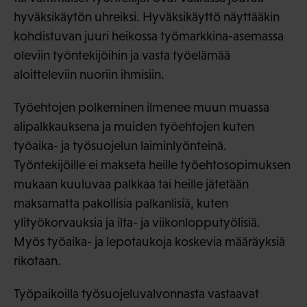
hyväksikäytön uhreiksi. Hyväksikäyttö näyttääkin
kohdistuvan juuri heikossa työmarkkina-asemassa
oleviin työntekijöihin ja vasta työelämää
aloitteleviin nuoriin ihmisiin.
Työehtojen polkeminen ilmenee muun muassa
alipalkkauksena ja muiden työehtojen kuten
työaika- ja työsuojelun laiminlyönteinä.
Työntekijöille ei makseta heille työehtosopimuksen
mukaan kuuluvaa palkkaa tai heille jätetään
maksamatta pakollisia palkanlisiä, kuten
ylityökorvauksia ja ilta- ja viikonlopputyölisiä.
Myös työaika- ja lepotaukoja koskevia määräyksiä
rikotaan.
Työpaikoilla työsuojeluvalvonnasta vastaavat