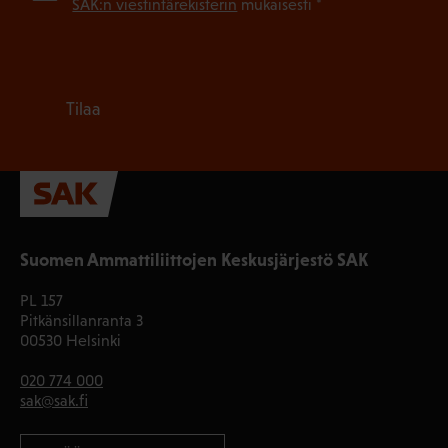
SAK:n viestintärekisterin
mukaisesti *
Tilaa
Suomen Ammattiliittojen Keskusjärjestö SAK
PL 157
Pitkänsillanranta 3
00530 Helsinki
020 774 000
sak@sak.fi