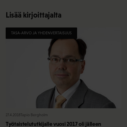
Lisää kirjoittajalta
TASA-ARVO JA YHDENVERTAISUUS
27.4.2018
Tapio Bergholm
Työtaistelututkijalle vuosi 2017 oli jälleen