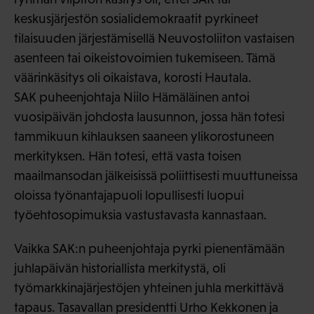
keskusjärjestön sosialidemokraatit pyrkineet
tilaisuuden järjestämisellä Neuvostoliiton vastaisen
asenteen tai oikeistovoimien tukemiseen. Tämä
väärinkäsitys oli oikaistava, korosti Hautala.
SAK puheenjohtaja Niilo Hämäläinen antoi
vuosipäivän johdosta lausunnon, jossa hän totesi
tammikuun kihlauksen saaneen ylikorostuneen
merkityksen. Hän totesi, että vasta toisen
maailmansodan jälkeisissä poliittisesti muuttuneissa
oloissa työnantajapuoli lopullisesti luopui
työehtosopimuksia vastustavasta kannastaan.
Vaikka SAK:n puheenjohtaja pyrki pienentämään
juhlapäivän historiallista merkitystä, oli
työmarkkinajärjestöjen yhteinen juhla merkittävä
tapaus. Tasavallan presidentti Urho Kekkonen ja