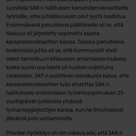
suositella SAK:n hallituksen kansandemokraattiselle
ryhmälle, ettei juhlallisuuksiin ollut syytä osallistua.
Ensimmäisenä perusteena päätökselle oli se, että
tilaisuus oli järjestetty sopimatta asiasta
kansandemokraattien kanssa. Toisena perusteena
boikotoida juhlia oli se, että kommunistit eivät
olleet tammikuun kihlauksen antamisessa mukana,
koska suurin osa heistä oli tuolloin suljettuina
vankiloihin. SKP:n poliittinen toimikunta katsoi, että
kansandemokraattien tulisi ehdottaa SAK:n
hallitukselle ensimmäisen työehtosopimuksen 25-
vuotispäivän juhlimista yhdessä
työnantajajärjestöjen kanssa, kun he ilmoittaisivat
jäävänsä pois vastaanotolta.
Pravdan hyökkäys oli niin vakava asia, että SAK:n