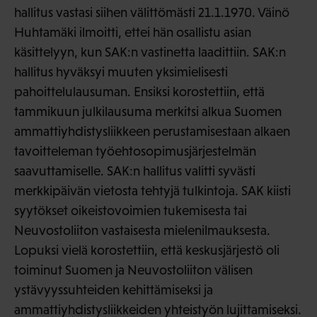
hallitus vastasi siihen välittömästi 21.1.1970. Väinö
Huhtamäki ilmoitti, ettei hän osallistu asian
käsittelyyn, kun SAK:n vastinetta laadittiin. SAK:n
hallitus hyväksyi muuten yksimielisesti
pahoittelulausuman. Ensiksi korostettiin, että
tammikuun julkilausuma merkitsi alkua Suomen
ammattiyhdistysliikkeen perustamisestaan alkaen
tavoitteleman työehtosopimusjärjestelmän
saavuttamiselle. SAK:n hallitus valitti syvästi
merkkipäivän vietosta tehtyjä tulkintoja. SAK kiisti
syytökset oikeistovoimien tukemisesta tai
Neuvostoliiton vastaisesta mielenilmauksesta.
Lopuksi vielä korostettiin, että keskusjärjestö oli
toiminut Suomen ja Neuvostoliiton välisen
ystävyyssuhteiden kehittämiseksi ja
ammattiyhdistysliikkeiden yhteistyön lujittamiseksi.