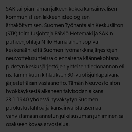
SAK sai pian tämän jälkeen kokea kansainvälisen
kommunistisen liikkeen ideologisen
ärhäköitymisen. Suomen Työnantajain Keskusliiton
(STK) toimitusjohtaja Päiviö Hetemäki ja SAK:n
puheenjohtaja Niilo Hämäläinen sopivat
keskenään, että Suomen työmarkkinajärjestöjen
neuvottelusuhteissa olennaisena käännekohtana
pidetyn keskusjärjestöjen yhteisen tiedonannon eli
ns. tammikuun kihlauksen 30-vuotisjuhlapäivänä
järjestettäisiin vastaanotto. Tämän Neuvostoliiton
hyökkäyksestä alkaneen talvisodan aikana
23.1.1940 yhdessä hyväksytyn Suomen
puolustustahtoa ja kansainvälistä asemaa
vahvistamaan annetun julkilausuman juhliminen sai
osakseen kovaa arvostelua.