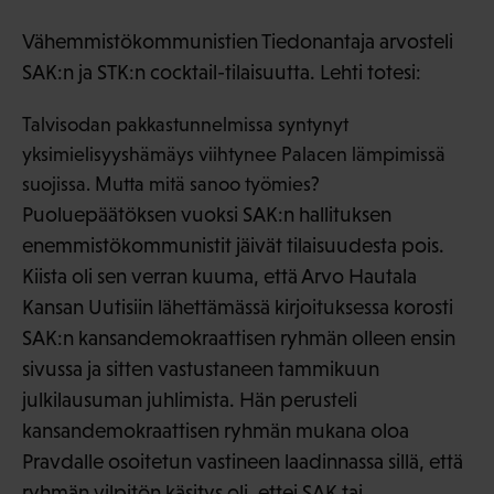
Vähemmistökommunistien Tiedonantaja arvosteli
SAK:n ja STK:n cocktail-tilaisuutta. Lehti totesi:
Talvisodan pakkastunnelmissa syntynyt
yksimielisyyshämäys viihtynee Palacen lämpimissä
suojissa. Mutta mitä sanoo työmies?
Puoluepäätöksen vuoksi SAK:n hallituksen
enemmistökommunistit jäivät tilaisuudesta pois.
Kiista oli sen verran kuuma, että Arvo Hautala
Kansan Uutisiin lähettämässä kirjoituksessa korosti
SAK:n kansandemokraattisen ryhmän olleen ensin
sivussa ja sitten vastustaneen tammikuun
julkilausuman juhlimista. Hän perusteli
kansandemokraattisen ryhmän mukana oloa
Pravdalle osoitetun vastineen laadinnassa sillä, että
ryhmän vilpitön käsitys oli, ettei SAK tai