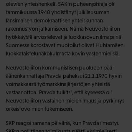
olevien yhteishenkeä. SAK:n puheenjohtaja oli
tammikuussa 1940 yhdistänyt julkilausuman
länsimaisen demokraattisen yhteiskunnan
rakennustyön jatkamiseen. Nämä Neuvostoliiton
hyökkäystä arvostelevat ja luokkasovun ilmapiiriä
Suomessa korostavat muotoilut olivat Huhtamäen
luokkataistelunäkökulmasta kovin vastenmielisiä.
Neuvostoliiton kommunistisen puolueen pää-
äänenkannattaja Pravda paheksui 21.1.1970 hyvin
voimakkaasti työmarkkinajärjestöjen yhteistä
vastaanottoa. Pravda tulkitsi, että kyseessä oli
Neuvostoliiton vastainen mielenilmaus ja pyrkimys
oikeistovoimien tukemiseen.
SKP reagoi samana päivänä, kun Pravda ilmestyi.
SKP:n poliittinen toimikunta päätti yksimielisesti