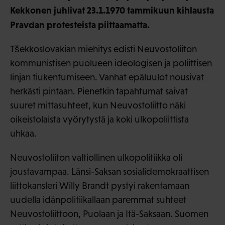
Kekkonen juhlivat 23.1.1970 tammikuun kihlausta
Pravdan protesteista piittaamatta.
Tšekkoslovakian miehitys edisti Neuvostoliiton
kommunistisen puolueen ideologisen ja poliittisen
linjan tiukentumiseen. Vanhat epäluulot nousivat
herkästi pintaan. Pienetkin tapahtumat saivat
suuret mittasuhteet, kun Neuvostoliitto näki
oikeistolaista vyörytystä ja koki ulkopoliittista
uhkaa.
Neuvostoliiton valtiollinen ulkopolitiikka oli
joustavampaa. Länsi-Saksan sosialidemokraattisen
liittokansleri Willy Brandt pystyi rakentamaan
uudella idänpolitiikallaan paremmat suhteet
Neuvostoliittoon, Puolaan ja Itä-Saksaan. Suomen