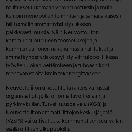
hallitukset tukemaan verohelpotuksin ja muin
keinoin monopolien toimintaan ja samanaikaisesti
hillitsemään ammattiyhdistysliikkeen
palkkavaatimuksia. Näin Neuvostoliiton
kommunistipuolueen teoreetikkojen ja
kommentaattorien näkökulmasta hallitukset ja
ammattiyhdistysliike syyllistyivät tulopolitiikassa
työväenluokan pettämiseen ja tuhoaan kohti
menevän kapitalismin tekohengitykseen.
Neuvostoliiton ulkosuhteita rakensivat useat
organisaatiot, joilla oli omia tavoitteitaan ja
pyrkimyksiään. Turvallisuuspalvelu (KGB) ja
Neuvostoliiton ammattiliittojen keskusjärjestö
(VZSPS) vaikuttivat sekä kommunistisen suurvallan
sisällä että sen ulkopuolella.