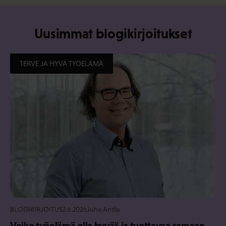
Uusimmat blogikirjoitukset
TERVE JA HYVÄ TYÖELÄMÄ
BLOGIKIRJOITUS
2.6.2026
Juha Antila
Voiko työelämä olla hyvää ja tuottavaa samaan