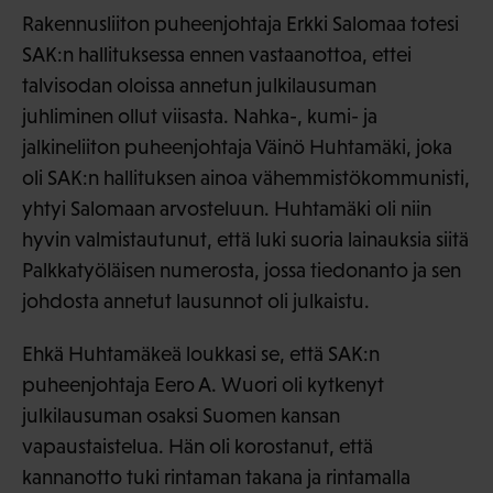
Rakennusliiton puheenjohtaja Erkki Salomaa totesi
SAK:n hallituksessa ennen vastaanottoa, ettei
talvisodan oloissa annetun julkilausuman
juhliminen ollut viisasta. Nahka-, kumi- ja
jalkineliiton puheenjohtaja Väinö Huhtamäki, joka
oli SAK:n hallituksen ainoa vähemmistökommunisti,
yhtyi Salomaan arvosteluun. Huhtamäki oli niin
hyvin valmistautunut, että luki suoria lainauksia siitä
Palkkatyöläisen numerosta, jossa tiedonanto ja sen
johdosta annetut lausunnot oli julkaistu.
Ehkä Huhtamäkeä loukkasi se, että SAK:n
puheenjohtaja Eero A. Wuori oli kytkenyt
julkilausuman osaksi Suomen kansan
vapaustaistelua. Hän oli korostanut, että
kannanotto tuki rintaman takana ja rintamalla