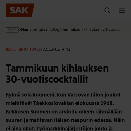
Hyppää
sisältöön
s
Näistä puhutaan
Blogi
Tammikuun kihlauksen 30-vuotis…
a
k
·
22.1.2016 9:43
BLOGIKIRJOITUKSET
f
i
Tammikuun kihlauksen
30-vuotiscocktailit
Kylmä sota kuumeni, kun Varsovan liiton joukot
miehittivät Tšekkoslovakian elokuussa 1968.
Kekkosen Suomen on arvioitu olleen rähmällään
suuren ja mahtavan itäisen naapurin edessä. Näin
ei aina ollut. Työmarkkinajärjestöjen johto ja