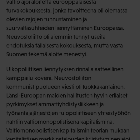
valtio ajoi aloitetta eurooppalaisesta
turvakokouksesta, jonka tavoitteena oli olemassa
olevien rajojen tunnustaminen ja
suurvaltasuhteiden liennyttäminen Euroopassa.
Neuvostoliitto oli aiemmin tehnyt useita
ehdotuksia tällaisesta kokouksesta, mutta vasta
Suomen tekemä aloite menestyi.
Ulkopoliittisen liennytyksen rinnalla aatteellinen
kamppailu koveni. Neuvostoliiton
kommunistipuolueen viesti oli luokkakantainen.
Länsi-Euroopan maiden hallitusten hyvin erilaiset
pyrkimykset ammattiyhdistysliikkeen ja
työnantajajärjestöjen tulopoliittiseen yhteistyöhön
nähtiin valtiomonopolistisena kapitalismina.
Valtiomonopolistisen kapitalismin teorian mukaan
kapitalistisen markkinatalouden kriisiytyminen ajoi