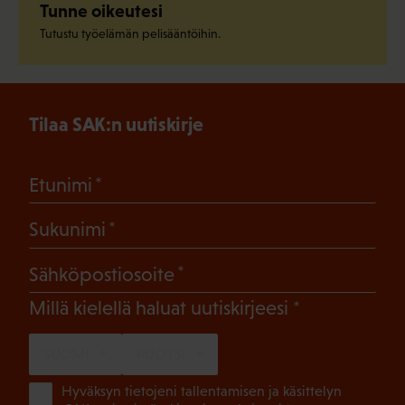
Tunne oikeutesi
Tutustu työelämän pelisääntöihin.
Tilaa SAK:n uutiskirje
(Pakollinen)
Etunimi
(Pakollinen)
Sukunimi
(Pakollinen)
Sähköpostiosoite
(Pakollinen)
Millä kielellä haluat uutiskirjeesi
SUOMI
RUOTSI
(Pa
Hyväksyn tietojeni tallentamisen ja käsittelyn