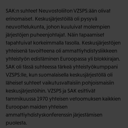
SAK:n suhteet Neuvostoliiton VZSPS:ään olivat
erinomaiset. Keskusjärjestöillä oli pysyvä
neuvottelukunta, johon kuuluivat molempien
järjestöjen puheenjohtajat. Näin tapaamiset
tapahtuivat korkeimmalla tasolla. Keskusjärjestöjen
yhteisenä tavoitteena oli ammattiyhdistysliikkeen
yhteistyön edistäminen Euroopassa yli blokkirajan.
SAK oli tässä suhteessa tärkeä yhteistyökumppani
VZSPS:lle, kun suomalaisella keskusjärjestöllä oli
läheiset suhteet vaikutusvaltaisiin pohjoismaisiin
keskusjärjestöihin. VZSPS ja SAK esittivät
tammikuussa 1970 yhteisen vetoomuksen kaikkien
Euroopan maiden yhteisen
ammattiyhdistyskonferenssin järjestämisen
puolesta.