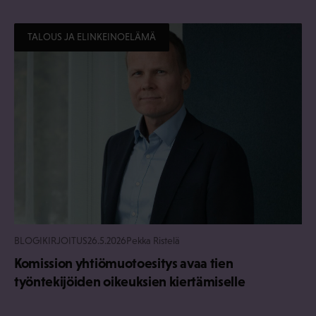
TALOUS JA ELINKEINOELÄMÄ
BLOGIKIRJOITUS
26.5.2026
Pekka Ristelä
Komission yhtiömuotoesitys avaa tien
työntekijöiden oikeuksien kiertämiselle