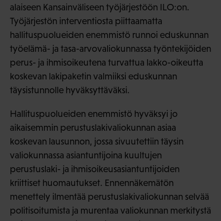
alaiseen Kansainväliseen työjärjestöön ILO:on.
Työjärjestön interventiosta piittaamatta
hallituspuolueiden enemmistö runnoi eduskunnan
työelämä- ja tasa-arvovaliokunnassa työntekijöiden
perus- ja ihmisoikeutena turvattua lakko-oikeutta
koskevan lakipaketin valmiiksi eduskunnan
täysistunnolle hyväksyttäväksi.
Hallituspuolueiden enemmistö hyväksyi jo
aikaisemmin perustuslakivaliokunnan asiaa
koskevan lausunnon, jossa sivuutettiin täysin
valiokunnassa asiantuntijoina kuultujen
perustuslaki- ja ihmisoikeusasiantuntijoiden
kriittiset huomautukset. Ennennäkemätön
menettely ilmentää perustuslakivaliokunnan selvää
politisoitumista ja murentaa valiokunnan merkitystä