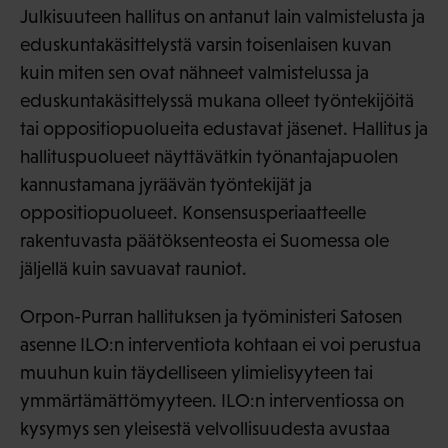
Julkisuuteen hallitus on antanut lain valmistelusta ja
eduskuntakäsittelystä varsin toisenlaisen kuvan
kuin miten sen ovat nähneet valmistelussa ja
eduskuntakäsittelyssä mukana olleet työntekijöitä
tai oppositiopuolueita edustavat jäsenet. Hallitus ja
hallituspuolueet näyttävätkin työnantajapuolen
kannustamana jyräävän työntekijät ja
oppositiopuolueet. Konsensusperiaatteelle
rakentuvasta päätöksenteosta ei Suomessa ole
jäljellä kuin savuavat rauniot.
Orpon-Purran hallituksen ja työministeri Satosen
asenne ILO:n interventiota kohtaan ei voi perustua
muuhun kuin täydelliseen ylimielisyyteen tai
ymmärtämättömyyteen. ILO:n interventiossa on
kysymys sen yleisestä velvollisuudesta avustaa