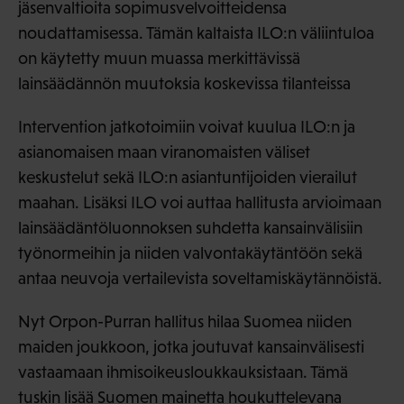
jäsenvaltioita sopimusvelvoitteidensa
noudattamisessa. Tämän kaltaista ILO:n väliintuloa
on käytetty muun muassa merkittävissä
lainsäädännön muutoksia koskevissa tilanteissa
Intervention jatkotoimiin voivat kuulua ILO:n ja
asianomaisen maan viranomaisten väliset
keskustelut sekä ILO:n asiantuntijoiden vierailut
maahan. Lisäksi ILO voi auttaa hallitusta arvioimaan
lainsäädäntöluonnoksen suhdetta kansainvälisiin
työnormeihin ja niiden valvontakäytäntöön sekä
antaa neuvoja vertailevista soveltamiskäytännöistä.
Nyt Orpon-Purran hallitus hilaa Suomea niiden
maiden joukkoon, jotka joutuvat kansainvälisesti
vastaamaan ihmisoikeusloukkauksistaan. Tämä
tuskin lisää Suomen mainetta houkuttelevana