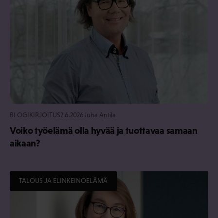
BLOGIKIRJOITUS
2.6.2026
Juha Antila
Voiko työelämä olla hyvää ja tuottavaa samaan
aikaan?
TALOUS JA ELINKEINOELÄMÄ