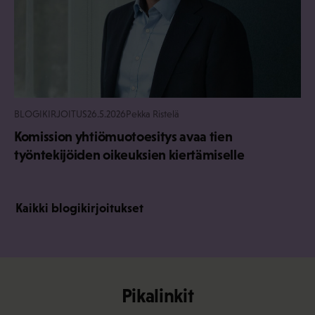
BLOGIKIRJOITUS
26.5.2026
Pekka Ristelä
Komission yhtiömuotoesitys avaa tien
työntekijöiden oikeuksien kiertämiselle
Kaikki blogikirjoitukset
Pikalinkit