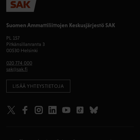
Suomen Ammattiliittojen Keskusjärjestö SAK
PL 157
Pitkänsillanranta 3
00530 Helsinki
020 774 000
sak@sak.fi
LISÄÄ YHTEYSTIETOJA