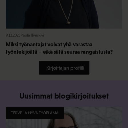
9.12.2025
Paula Ilveskivi
Miksi työnantajat voivat yhä varastaa
työntekijöiltä – eikä siitä seuraa rangaistusta?
Kirjoittajan profiili
Uusimmat blogikirjoitukset
TERVE JA HYVÄ TYÖELÄMÄ