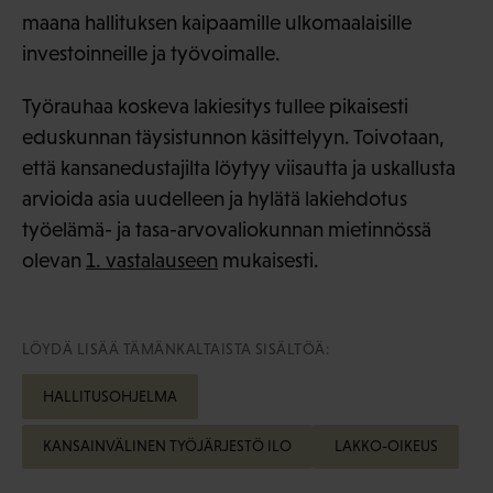
maana hallituksen kaipaamille ulkomaalaisille
investoinneille ja työvoimalle.
Työrauhaa koskeva lakiesitys tullee pikaisesti
eduskunnan täysistunnon käsittelyyn. Toivotaan,
että kansanedustajilta löytyy viisautta ja uskallusta
arvioida asia uudelleen ja hylätä lakiehdotus
työelämä- ja tasa-arvovaliokunnan mietinnössä
olevan
1. vastalauseen
mukaisesti.
LÖYDÄ LISÄÄ TÄMÄNKALTAISTA SISÄLTÖÄ:
HALLITUSOHJELMA
KANSAINVÄLINEN TYÖJÄRJESTÖ ILO
LAKKO-OIKEUS