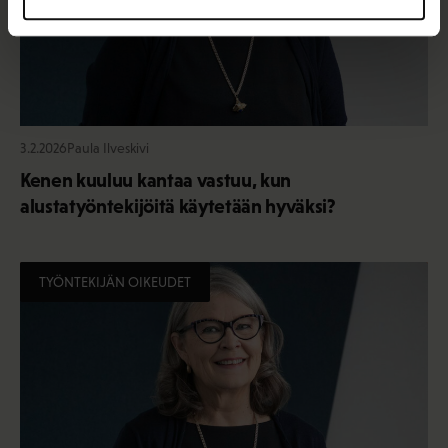
3.2.2026
Paula Ilveskivi
Kenen kuuluu kantaa vastuu, kun
alustatyöntekijöitä käytetään hyväksi?
TYÖNTEKIJÄN OIKEUDET