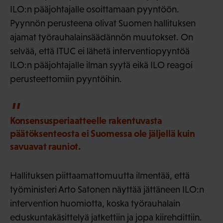
ILO:n pääjohtajalle osoittamaan pyyntöön.
Pyynnön perusteena olivat Suomen hallituksen
ajamat työrauhalainsäädännön muutokset. On
selvää, että ITUC ei lähetä interventiopyyntöä
ILO:n pääjohtajalle ilman syytä eikä ILO reagoi
perusteettomiin pyyntöihin.
Konsensusperiaatteelle rakentuvasta
päätöksenteosta ei Suomessa ole jäljellä kuin
savuavat rauniot.
Hallituksen piittaamattomuutta ilmentää, että
työministeri Arto Satonen näyttää jättäneen ILO:n
intervention huomiotta, koska työrauhalain
eduskuntakäsittelyä jatkettiin ja jopa kiirehdittiin.