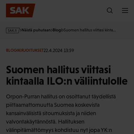
Hyppää
sisältöön
s
Näistä puhutaan
Blogi
Suomen hallitus viittasi kinta…
a
k
·
22.4.2024 13:59
BLOGIKIRJOITUKSET
f
i
Suomen hallitus viittasi
kintaalla ILO:n väliintulolle
Orpon-Purran hallitus on osoittanut täydellistä
piittaamattomuutta Suomea koskevista
kansainvälisistä sitoumuksista ja niiden
valvontakäytännöstä. Hallituksen
välinpitämättömyys kohdistuu nyt jopa YK:n