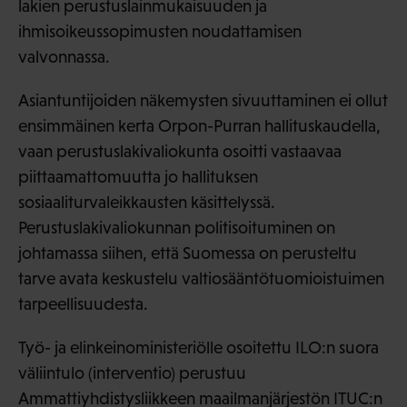
lakien perustuslainmukaisuuden ja
ihmisoikeussopimusten noudattamisen
valvonnassa.
Asiantuntijoiden näkemysten sivuuttaminen ei ollut
ensimmäinen kerta Orpon-Purran hallituskaudella,
vaan perustuslakivaliokunta osoitti vastaavaa
piittaamattomuutta jo hallituksen
sosiaaliturvaleikkausten käsittelyssä.
Perustuslakivaliokunnan politisoituminen on
johtamassa siihen, että Suomessa on perusteltu
tarve avata keskustelu valtiosääntötuomioistuimen
tarpeellisuudesta.
Työ- ja elinkeinoministeriölle osoitettu ILO:n suora
väliintulo (interventio) perustuu
Ammattiyhdistysliikkeen maailmanjärjestön ITUC:n