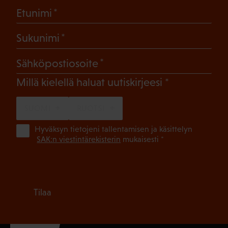
(Pakollinen)
Etunimi
(Pakollinen)
Sukunimi
(Pakollinen)
Sähköpostiosoite
(Pakollinen)
Millä kielellä haluat uutiskirjeesi
SUOMI
RUOTSI
(Pa
Hyväksyn tietojeni tallentamisen ja käsittelyn
SAK:n viestintärekisterin
mukaisesti *
Tilaa