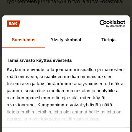
Työskentelen juristina SAK:n työ ja turva -osastolla.
Lue lisää kirjoittajasta
Suostumus
Yksityiskohdat
Tietoja
Jaa
Tämä sivusto käyttää evästeitä
Käytämme evästeitä tarjoamamme sisällön ja mainosten
Lisää kirjoittajalta
räätälöimiseen, sosiaalisen median ominaisuuksien
tukemiseen ja kävijämäärämme analysoimiseen. Lisäksi
jaamme sosiaalisen median, mainosalan ja analytiikka-
TYÖNTEKIJÄN OIKEUDET
alan kumppaneillemme tietoja siitä, miten käytät
sivustoamme. Kumppanimme voivat yhdistää näitä
tietoja muihin tietoihin, joita olet antanut heille tai joita on
kerätty, kun olet käyttänyt heidän palvelujaan.