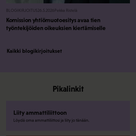
BLOGIKIRJOITUS
26.5.2026
Pekka Ristelä
Komission yhtiömuotoesitys avaa tien
työntekijöiden oikeuksien kiertämiselle
Kaikki blogikirjoitukset
Pikalinkit
Liity ammattiliittoon
Löydä oma ammattiliittosi ja liity jo tänään.