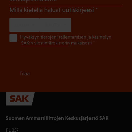
(Pakollinen)
Millä kielellä haluat uutiskirjeesi
SUOMI
RUOTSI
(Pa
Hyväksyn tietojeni tallentamisen ja käsittelyn
SAK:n viestintärekisterin
mukaisesti *
Tilaa
Suomen Ammattiliittojen Keskusjärjestö SAK
PL 157