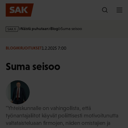
Hyppää
sisältöön
s
Näistä puhutaan
Blogi
Suma seisoo
a
k
·
1.2.2025 7:00
BLOGIKIRJOITUKSET
f
i
Suma seisoo
"Yhteiskunnalle on vahingollista, että
työnantajaliitot käyvät poliittisesti motivoitunutta
valtataisteluaan firmojen, niiden omistajien ja