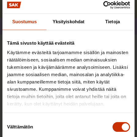
Suostumus
Yksityiskohdat
Tietoja
Jaa
Tämä sivusto käyttää evästeitä
Lisää kirjoittajalta
Käytämme evästeitä tarjoamamme sisällön ja mainosten
räätälöimiseen, sosiaalisen median ominaisuuksien
tukemiseen ja kävijämäärämme analysoimiseen. Lisäksi
TERVE JA HYVÄ TYÖELÄMÄ
jaamme sosiaalisen median, mainosalan ja analytiikka-
alan kumppaneillemme tietoja siitä, miten käytät
sivustoamme. Kumppanimme voivat yhdistää näitä
tietoja muihin tietoihin, joita olet antanut heille tai joita on
kerätty, kun olet käyttänyt heidän palvelujaan.
Suostumuksen
Välttämätön
valinta