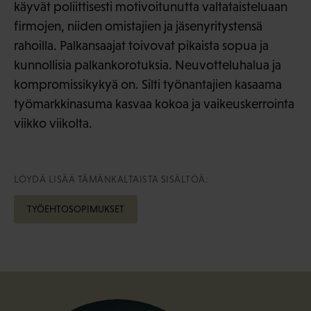
käyvät poliittisesti motivoitunutta valtataisteluaan
firmojen, niiden omistajien ja jäsenyritystensä
rahoilla. Palkansaajat toivovat pikaista sopua ja
kunnollisia palkankorotuksia. Neuvotteluhalua ja
kompromissikykyä on. Silti työnantajien kasaama
työmarkkinasuma kasvaa kokoa ja vaikeuskerrointa
viikko viikolta.
LÖYDÄ LISÄÄ TÄMÄNKALTAISTA SISÄLTÖÄ:
TYÖEHTOSOPIMUKSET