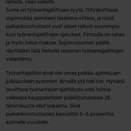
rahasta, vaan vallasta.
Suma on työnantajaliittojen syytä. Yrityskohtaisia
sopimuksia solmitaan tasaisena virtana, ja niissä
palkankorotustasot ovat olleet reilusti suurempia
kuin työnantajaliittojen ajatukset. Firmoilla on rahaa
ja myös halua maksaa. Sopimussuman päällä
näyttääkin tällä hetkellä seisovan työnantajaliittojen
vallanhimo.
Työnantajaliitot eivät ole omaa palkka-ajatteluaan
julkisuuteen avanneet. Arvailla sitä toki voi. Hyvänä
osviittana työnantajien ajattelusta voisi toimia
vaikkapa Kauppalehden pääkirjoituksessa 28.
tammikuuta ollut laskelma. Siinä
palkankorotustasoksi kaavailtiin 5–6 prosenttia
kolmelle vuodelle.