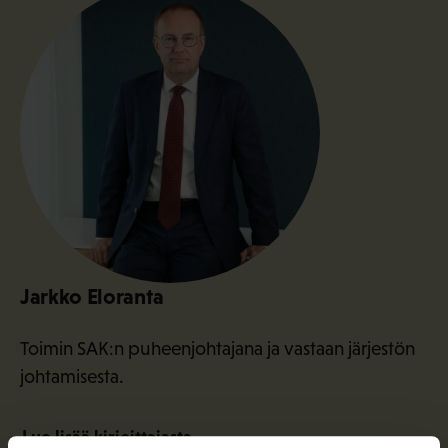
Jarkko Eloranta
Toimin SAK:n puheenjohtajana ja vastaan järjestön
johtamisesta.
Lue lisää kirjoittajasta