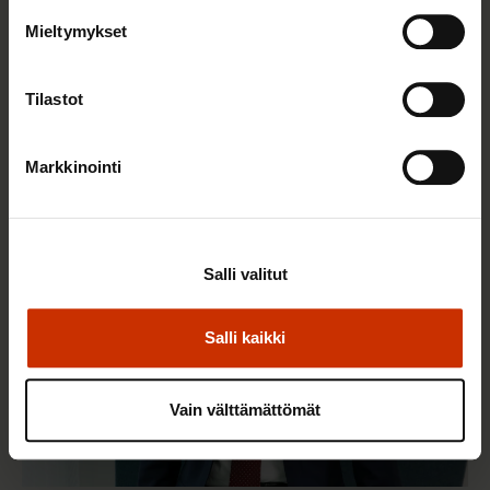
Mieltymykset
29.5.2026
Jarkko Eloranta
Tilastot
Investoikaa ihmisiin!
Markkinointi
TYÖNTEKIJÄN OIKEUDET
Salli valitut
Salli kaikki
Vain välttämättömät