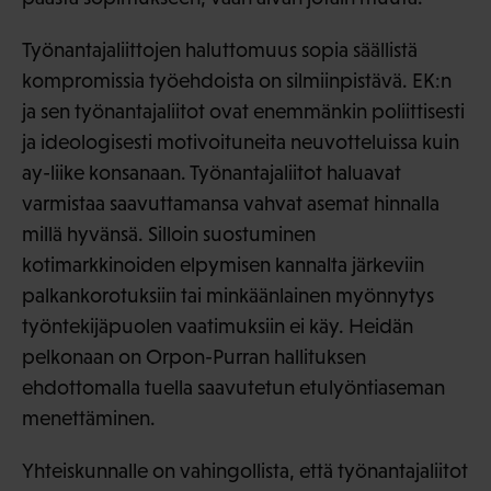
Työnantajaliittojen haluttomuus sopia säällistä
kompromissia työehdoista on silmiinpistävä. EK:n
ja sen työnantajaliitot ovat enemmänkin poliittisesti
ja ideologisesti motivoituneita neuvotteluissa kuin
ay-liike konsanaan. Työnantajaliitot haluavat
varmistaa saavuttamansa vahvat asemat hinnalla
millä hyvänsä. Silloin suostuminen
kotimarkkinoiden elpymisen kannalta järkeviin
palkankorotuksiin tai minkäänlainen myönnytys
työntekijäpuolen vaatimuksiin ei käy. Heidän
pelkonaan on Orpon-Purran hallituksen
ehdottomalla tuella saavutetun etulyöntiaseman
menettäminen.
Yhteiskunnalle on vahingollista, että työnantajaliitot