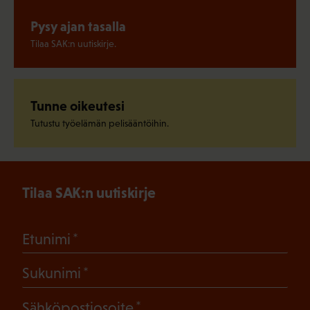
Pysy ajan tasalla
Tilaa SAK:n uutiskirje.
Tunne oikeutesi
Tutustu työelämän pelisääntöihin.
Tilaa SAK:n uutiskirje
(Pakollinen)
Etunimi
(Pakollinen)
Sukunimi
(Pakollinen)
Sähköpostiosoite