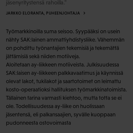
jäsenyritystensä rahoilla."
JARKKO ELORANTA, PUHEENJOHTAJA
Työmarkkinoilla suma seisoo. Syypääksi on usein
nähty SAK:lainen ammattiyhdistysliike. Vähemmän
on pohdittu työnantajien tekemisiä ja tekemättä
jättämisiä sekä niiden motiiveja.
Aloitetaan ay-liikkeen motiiveista. Julkisuudessa
SAK:laisen ay-liikkeen palkkavaatimus ja käynnissä
olevat lakot, tukilakot ja saartotoimet on leimattu
kosto-operaatioksi hallituksen työmarkkinatoimista.
Tällainen tarina varmasti kiehtoo, mutta totta se ei
ole. Todellisuudessa ay-liike on huolissaan
jäsentensä, eli palkansaajien, syvälle kuoppaan
pudonneesta ostovoimasta