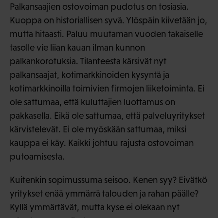
Palkansaajien ostovoiman pudotus on tosiasia.
Kuoppa on historiallisen syvä. Ylöspäin kiivetään jo,
mutta hitaasti. Paluu muutaman vuoden takaiselle
tasolle vie liian kauan ilman kunnon
palkankorotuksia. Tilanteesta kärsivät nyt
palkansaajat, kotimarkkinoiden kysyntä ja
kotimarkkinoilla toimivien firmojen liiketoiminta. Ei
ole sattumaa, että kuluttajien luottamus on
pakkasella. Eikä ole sattumaa, että palveluyritykset
kärvistelevät. Ei ole myöskään sattumaa, miksi
kauppa ei käy. Kaikki johtuu rajusta ostovoiman
putoamisesta.
Kuitenkin sopimussuma seisoo. Kenen syy? Eivätkö
yritykset enää ymmärrä talouden ja rahan päälle?
Kyllä ymmärtävät, mutta kyse ei olekaan nyt