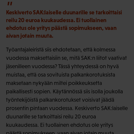
Keskiverto SAK:laiselle duunarille se tarkoittaisi
reilu 20 euroa kuukaudessa. Ei tuollainen
ehdotus ole yritys päästä sopimukseen, vaan
aivan jotain muuta.
Työantajaleiristä siis ehdotetaan, että kolmessa
vuodessa maksettaisiin se, mitä SAK:n liitot vaativat
jäsenilleen vuodessa? Tässä yhteydessä on hyvä
muistaa, että osa sovituista palkankorotuksista
maksetaan nykyään miltei poikkeuksetta
paikallisesti sopien. Käytännössä siis isolla joukolla
työntekijöistä palkankorotukset voisivat jäädä
prosentin pintaan vuodessa. Keskiverto SAK:laiselle
duunarille se tarkoittaisi reilu 20 euroa
kuukaudessa. Ei tuollainen ehdotus ole yritys
päästä sopimukseen, vaan aivan jotain muuta.