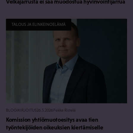
Velkajarrusta ei saa muodostua hyvinvointijarrua
TALOUS JA ELINKEINOELÄMÄ
BLOGIKIRJOITUS
26.5.2026
Pekka Ristelä
Komission yhtiömuotoesitys avaa tien
työntekijöiden oikeuksien kiertämiselle