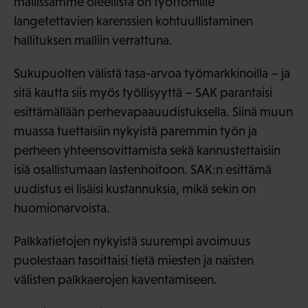
mallissamme oleellista on työttömille
langetettavien karenssien kohtuullistaminen
hallituksen malliin verrattuna.
Sukupuolten välistä tasa-arvoa työmarkkinoilla – ja
sitä kautta siis myös työllisyyttä – SAK parantaisi
esittämällään perhevapaauudistuksella. Siinä muun
muassa tuettaisiin nykyistä paremmin työn ja
perheen yhteensovittamista sekä kannustettaisiin
isiä osallistumaan lastenhoitoon. SAK:n esittämä
uudistus ei lisäisi kustannuksia, mikä sekin on
huomionarvoista.
Palkkatietojen nykyistä suurempi avoimuus
puolestaan tasoittaisi tietä miesten ja naisten
välisten palkkaerojen kaventamiseen.