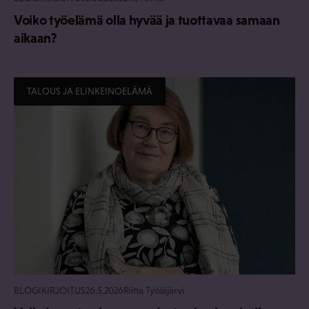
Voiko työelämä olla hyvää ja tuottavaa samaan
aikaan?
TALOUS JA ELINKEINOELÄMÄ
BLOGIKIRJOITUS
26.5.2026
Riitta Työläjärvi