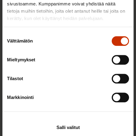
sivustoamme. Kumppanimme voivat yhdistää näitä
tietoja muihin tietoihin, joita olet antanut heille tai joita on
kerätty, kun olet käyttänyt heidän palvelujaan.
TYÖNTEKIJÄN OIKEUDET
Suostumuksen
Välttämätön
valinta
Mieltymykset
Tilastot
Markkinointi
14.10.2025
Jarkko Eloranta
Suomalainen duunari joustaa ilman
turvaverkkoja
Salli valitut