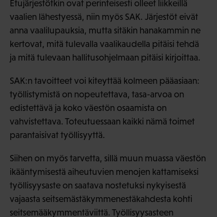
Etujärjestötkin ovat perinteisesti olleet liikkeillä
vaalien lähestyessä, niin myös SAK. Järjestöt eivät
anna vaalilupauksia, mutta sitäkin hanakammin ne
kertovat, mitä tulevalla vaalikaudella pitäisi tehdä
ja mitä tulevaan hallitusohjelmaan pitäisi kirjoittaa.
SAK:n tavoitteet voi kiteyttää kolmeen pääasiaan:
työllistymistä on nopeutettava, tasa-arvoa on
edistettävä ja koko väestön osaamista on
vahvistettava. Toteutuessaan kaikki nämä toimet
parantaisivat työllisyyttä.
Siihen on myös tarvetta, sillä muun muassa väestön
ikääntymisestä aiheutuvien menojen kattamiseksi
työllisyysaste on saatava nostetuksi nykyisestä
vajaasta seitsemästäkymmenestäkahdesta kohti
seitsemääkymmentäviittä. Työllisyysasteen