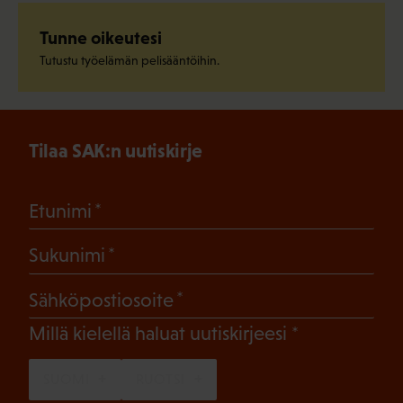
Tunne oikeutesi
Tutustu työelämän pelisääntöihin.
Tilaa SAK:n uutiskirje
(Pakollinen)
Etunimi
(Pakollinen)
Sukunimi
(Pakollinen)
Sähköpostiosoite
(Pakollinen)
Millä kielellä haluat uutiskirjeesi
SUOMI
RUOTSI