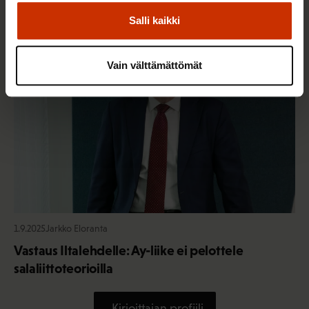
Salli kaikki
TYÖNTEKIJÄN OIKEUDET
Vain välttämättömät
1.9.2025
Jarkko Eloranta
Vastaus Iltalehdelle: Ay-liike ei pelottele
salaliittoteorioilla
Kirjoittajan profiili