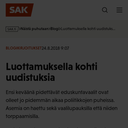
Hyppää
sisältöön
s
Näistä puhutaan
Blogi
Luottamuksella kohti uudistuks…
a
k
·
24.8.2018 9:07
BLOGIKIRJOITUKSET
f
i
Luottamuksella kohti
uudistuksia
Ensi keväänä pidettävät eduskuntavaalit ovat
olleet jo pidemmän aikaa poliitikkojen puheissa.
Asemia on haettu sekä vaalilupauksilla että niiden
torppaamisilla.