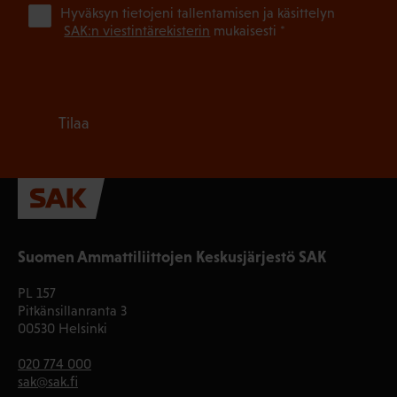
(Pa
Hyväksyn tietojeni tallentamisen ja käsittelyn
SAK:n viestintärekisterin
mukaisesti *
Tilaa
Suomen Ammattiliittojen Keskusjärjestö SAK
PL 157
Pitkänsillanranta 3
00530 Helsinki
020 774 000
sak@sak.fi