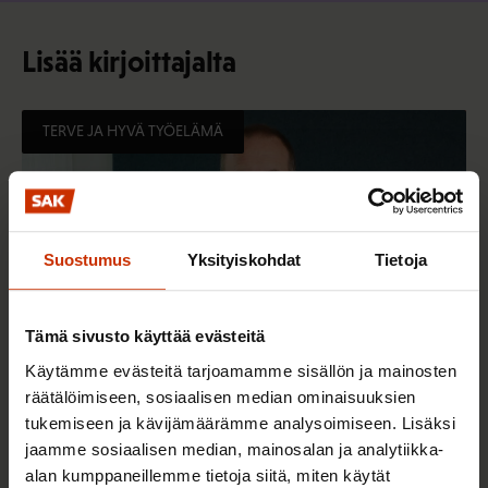
Lisää kirjoittajalta
TERVE JA HYVÄ TYÖELÄMÄ
Suostumus
Yksityiskohdat
Tietoja
Tämä sivusto käyttää evästeitä
Käytämme evästeitä tarjoamamme sisällön ja mainosten
räätälöimiseen, sosiaalisen median ominaisuuksien
tukemiseen ja kävijämäärämme analysoimiseen. Lisäksi
29.5.2026
Jarkko Eloranta
jaamme sosiaalisen median, mainosalan ja analytiikka-
alan kumppaneillemme tietoja siitä, miten käytät
Investoikaa ihmisiin!