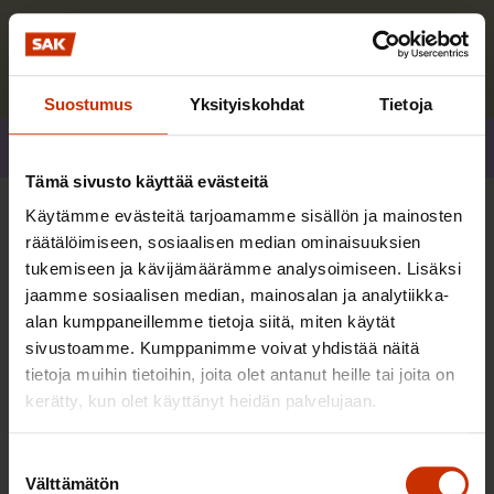
Lue lisää kirjoittajasta
Suostumus
Yksityiskohdat
Tietoja
Jaa
Tämä sivusto käyttää evästeitä
Käytämme evästeitä tarjoamamme sisällön ja mainosten
Lisää kirjoittajalta
räätälöimiseen, sosiaalisen median ominaisuuksien
tukemiseen ja kävijämäärämme analysoimiseen. Lisäksi
jaamme sosiaalisen median, mainosalan ja analytiikka-
AY-LIIKE SUOMESSA JA MAAILMALLA
alan kumppaneillemme tietoja siitä, miten käytät
sivustoamme. Kumppanimme voivat yhdistää näitä
tietoja muihin tietoihin, joita olet antanut heille tai joita on
kerätty, kun olet käyttänyt heidän palvelujaan.
Suostumuksen
Välttämätön
valinta