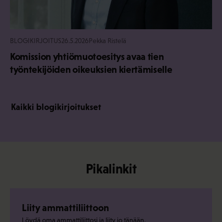
BLOGIKIRJOITUS
26.5.2026
Pekka Ristelä
Komission yhtiömuotoesitys avaa tien
työntekijöiden oikeuksien kiertämiselle
Kaikki blogikirjoitukset
Pikalinkit
Liity ammattiliittoon
Löydä oma ammattiliittosi ja liity jo tänään.