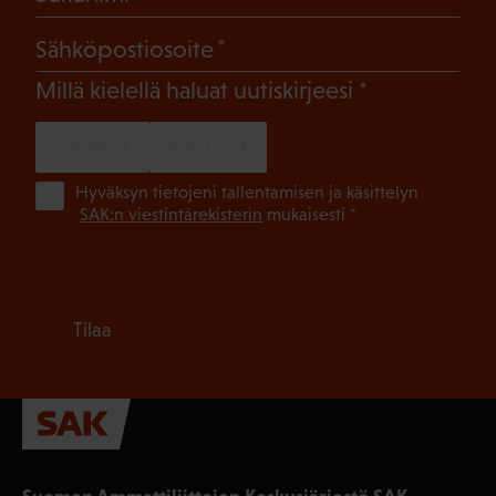
(Pakollinen)
Sähköpostiosoite
(Pakollinen)
Millä kielellä haluat uutiskirjeesi
SUOMI
RUOTSI
(Pa
Hyväksyn tietojeni tallentamisen ja käsittelyn
SAK:n viestintärekisterin
mukaisesti *
Tilaa