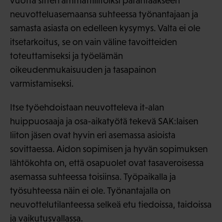
vuotta sitten ammattiliitoiksi parantaakseen
neuvotteluasemaansa suhteessa työnantajaan ja
samasta asiasta on edelleen kysymys. Valta ei ole
itsetarkoitus, se on vain väline tavoitteiden
toteuttamiseksi ja työelämän
oikeudenmukaisuuden ja tasapainon
varmistamiseksi.
Itse työehdoistaan neuvotteleva it-alan
huippuosaaja ja osa-aikatyötä tekevä SAK:laisen
liiton jäsen ovat hyvin eri asemassa asioista
sovittaessa. Aidon sopimisen ja hyvän sopimuksen
lähtökohta on, että osapuolet ovat tasaveroisessa
asemassa suhteessa toisiinsa. Työpaikalla ja
työsuhteessa näin ei ole. Työnantajalla on
neuvottelutilanteessa selkeä etu tiedoissa, taidoissa
ja vaikutusvallassa.