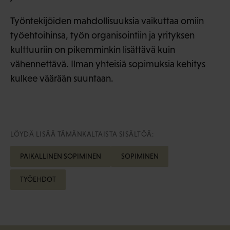
Työntekijöiden mahdollisuuksia vaikuttaa omiin
työehtoihinsa, työn organisointiin ja yrityksen
kulttuuriin on pikemminkin lisättävä kuin
vähennettävä. Ilman yhteisiä sopimuksia kehitys
kulkee väärään suuntaan.
LÖYDÄ LISÄÄ TÄMÄNKALTAISTA SISÄLTÖÄ:
PAIKALLINEN SOPIMINEN
SOPIMINEN
TYÖEHDOT