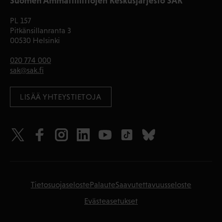
Suomen Ammattiliittojen Keskusjärjestö SAK
PL 157
Pitkänsillanranta 3
00530 Helsinki
020 774 000
sak@sak.fi
LISÄÄ YHTEYSTIETOJA
Tietosuojaseloste
Palaute
Saavutettavuusseloste
Evästeasetukset