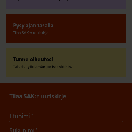
Pysy ajan tasalla
Tilaa SAK:n uutiskirje.
Tunne oikeutesi
Tutustu työelämän pelisääntöihin.
Tilaa SAK:n uutiskirje
(Pakollinen)
Etunimi
(Pakollinen)
Sukunimi