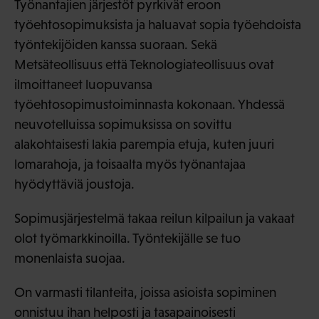
Työnantajien järjestöt pyrkivät eroon
työehtosopimuksista ja haluavat sopia työehdoista
työntekijöiden kanssa suoraan. Sekä
Metsäteollisuus että Teknologiateollisuus ovat
ilmoittaneet luopuvansa
työehtosopimustoiminnasta kokonaan. Yhdessä
neuvotelluissa sopimuksissa on sovittu
alakohtaisesti lakia parempia etuja, kuten juuri
lomarahoja, ja toisaalta myös työnantajaa
hyödyttäviä joustoja.
Sopimusjärjestelmä takaa reilun kilpailun ja vakaat
olot työmarkkinoilla. Työntekijälle se tuo
monenlaista suojaa.
On varmasti tilanteita, joissa asioista sopiminen
onnistuu ihan helposti ja tasapainoisesti