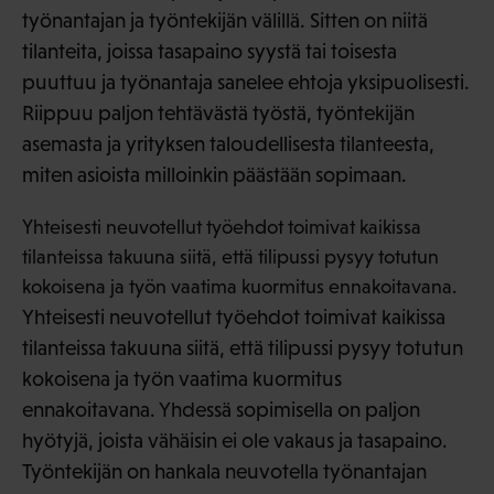
työnantajan ja työntekijän välillä. Sitten on niitä
tilanteita, joissa tasapaino syystä tai toisesta
puuttuu ja työnantaja sanelee ehtoja yksipuolisesti.
Riippuu paljon tehtävästä työstä, työntekijän
asemasta ja yrityksen taloudellisesta tilanteesta,
miten asioista milloinkin päästään sopimaan.
Yhteisesti neuvotellut työehdot toimivat kaikissa
tilanteissa takuuna siitä, että tilipussi pysyy totutun
kokoisena ja työn vaatima kuormitus ennakoitavana.
Yhteisesti neuvotellut työehdot toimivat kaikissa
tilanteissa takuuna siitä, että tilipussi pysyy totutun
kokoisena ja työn vaatima kuormitus
ennakoitavana. Yhdessä sopimisella on paljon
hyötyjä, joista vähäisin ei ole vakaus ja tasapaino.
Työntekijän on hankala neuvotella työnantajan