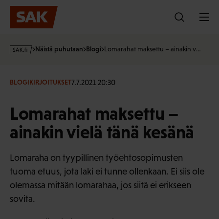
Hyppää
sisältöön
s
Näistä puhutaan
Blogi
Lomarahat maksettu – ainakin v…
a
k
·
7.7.2021 20:30
BLOGIKIRJOITUKSET
f
i
Lomarahat maksettu –
ainakin vielä tänä kesänä
Lomaraha on tyypillinen työehtosopimusten
tuoma etuus, jota laki ei tunne ollenkaan. Ei siis ole
olemassa mitään lomarahaa, jos siitä ei erikseen
sovita.