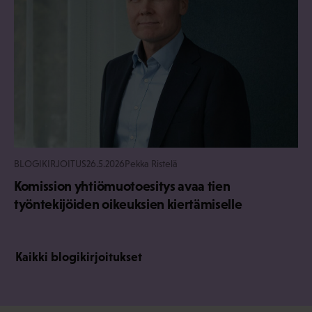
BLOGIKIRJOITUS
26.5.2026
Pekka Ristelä
Komission yhtiömuotoesitys avaa tien
työntekijöiden oikeuksien kiertämiselle
Kaikki blogikirjoitukset