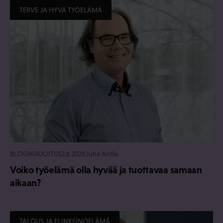
TERVE JA HYVÄ TYÖELÄMÄ
BLOGIKIRJOITUS
2.6.2026
Juha Antila
Voiko työelämä olla hyvää ja tuottavaa samaan
aikaan?
TALOUS JA ELINKEINOELÄMÄ