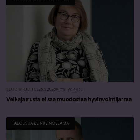
BLOGIKIRJOITUS
26.5.2026
Riitta Työläjärvi
Velkajarrusta ei saa muodostua hyvinvointijarrua
TALOUS JA ELINKEINOELÄMÄ