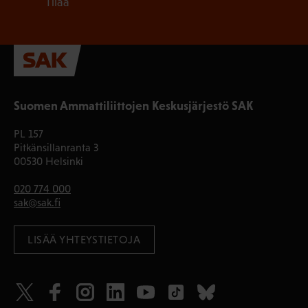
Tilaa
Suomen Ammattiliittojen Keskusjärjestö SAK
PL 157
Pitkänsillanranta 3
00530 Helsinki
020 774 000
sak@sak.fi
LISÄÄ YHTEYSTIETOJA