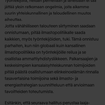
Työntekijöitä, heidän perheitään ja läheisiään ei saa
jättää yksin ratkomaan ongelmia, joita aikamme
suurin yhteiskunnallinen ja taloudellinen muutos
aiheuttaa.
Jotta vähähiiliseen talouteen siirtyminen saadaan
onnistumaan, pitää ilmastopolitiikalle saada
kaikkien, myös työntekijöiden, tuki. Tämä onnistuu
parhaiten, kun niin globaali kuin kansallinen
ilmastopolitiikka on työntekijöille reilua ja se
osallistaa ammattiyhdistysliikkeen. Palkansaajien ja
keskeisimpien kansalaisyhteiskunnan toimijoiden
pitää päästä osallistumaan elinkeinoelämän rinnalla
tasavertaisina toimijoina sekä ilmasto- ja
energiastrategian suunnitteluun että arvioimaan
tavoitteiden toteutumista.
Esitänkin, että seuraava hallitus perustaa laaja-