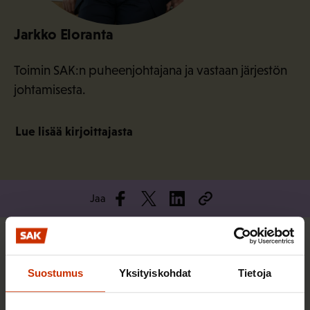
Jarkko Eloranta
Toimin SAK:n puheenjohtajana ja vastaan järjestön
johtamisesta.
Lue lisää kirjoittajasta
Jaa
Lisää kirjoittajalta
Suostumus
Yksityiskohdat
Tietoja
TERVE JA HYVÄ TYÖELÄMÄ