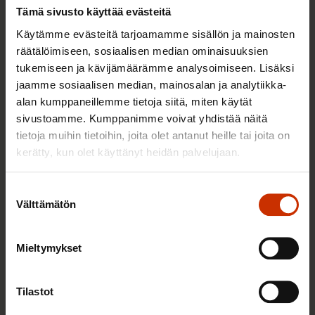
Tämä sivusto käyttää evästeitä
Käytämme evästeitä tarjoamamme sisällön ja mainosten
räätälöimiseen, sosiaalisen median ominaisuuksien
tukemiseen ja kävijämäärämme analysoimiseen. Lisäksi
jaamme sosiaalisen median, mainosalan ja analytiikka-
alan kumppaneillemme tietoja siitä, miten käytät
sivustoamme. Kumppanimme voivat yhdistää näitä
tietoja muihin tietoihin, joita olet antanut heille tai joita on
kerätty, kun olet käyttänyt heidän palvelujaan.
Suostumuksen
29.5.2026
Jarkko Eloranta
Välttämätön
valinta
Investoikaa ihmisiin!
Mieltymykset
TYÖNTEKIJÄN OIKEUDET
Tilastot