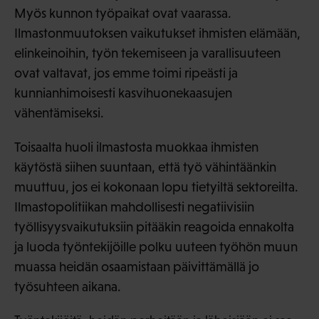
Myös kunnon työpaikat ovat vaarassa.
Ilmastonmuutoksen vaikutukset ihmisten elämään,
elinkeinoihin, työn tekemiseen ja varallisuuteen
ovat valtavat, jos emme toimi ripeästi ja
kunnianhimoisesti kasvihuonekaasujen
vähentämiseksi.
Toisaalta huoli ilmastosta muokkaa ihmisten
käytöstä siihen suuntaan, että työ vähintäänkin
muuttuu, jos ei kokonaan lopu tietyiltä sektoreilta.
Ilmastopolitiikan mahdollisesti negatiivisiin
työllisyysvaikutuksiin pitääkin reagoida ennakolta
ja luoda työntekijöille polku uuteen työhön muun
muassa heidän osaamistaan päivittämällä jo
työsuhteen aikana.