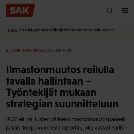
Hyppää
sisältöön
s
Näistä puhutaan
Blogi
Ilmastonmuutos reilulla tavall…
a
k
·
2.11.2018 9:41
BLOGIKIRJOITUKSET
f
i
Ilmastonmuutos reilulla
tavalla hallintaan –
Työntekijät mukaan
strategian suunnitteluun
IPCC eli hallitusten välinen ilmastonmuutospaneeli
julkaisi loppuvuodesta raportin, joka vastasi Pariisin