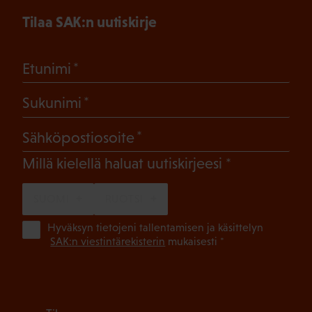
Tilaa SAK:n uutiskirje
(Pakollinen)
Etunimi
(Pakollinen)
Sukunimi
(Pakollinen)
Sähköpostiosoite
(Pakollinen)
Millä kielellä haluat uutiskirjeesi
SUOMI
RUOTSI
(Pa
Hyväksyn tietojeni tallentamisen ja käsittelyn
SAK:n viestintärekisterin
mukaisesti *