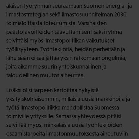
alaisen työryhmän seuraamaan Suomen energia- ja
ilmastostrategian sekä ilmastosuunnitelman 2030
toimialoittaista toteutumista. Varsinaisten
päästötavoitteiden saavuttamisen lisäksi ryhmä
selvittäisi myös ilmastopolitiikan vaikutukset
työllisyyteen. Työntekijöitä, heidän perheitään ja
läheisiään ei saa jättää yksin ratkomaan ongelmia,
joita aikamme suurin yhteiskunnallinen ja
taloudellinen muutos aiheuttaa.
Lisäksi olisi tarpeen kartoittaa nykyistä
yksityiskohtaisemmin, millaisia uusia markkinoita ja
työtä ilmastopolitiikka mahdollistaa Suomessa
toimiville yrityksille. Samassa yhteydessä pitäisi
selvittää myös, minkälaisia uusia työntekijöiden
osaamistarpeita ilmastonmuutoksesta aiheutuviin