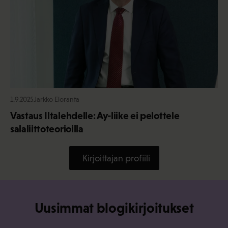
1.9.2025
Jarkko Eloranta
Vastaus Iltalehdelle: Ay-liike ei pelottele
salaliittoteorioilla
Kirjoittajan profiili
Uusimmat blogikirjoitukset