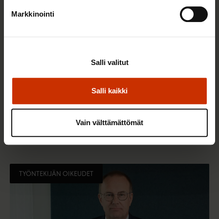
Markkinointi
Salli valitut
Salli kaikki
14.10.2025
Jarkko Eloranta
Suomalainen duunari joustaa ilman
Vain välttämättömät
turvaverkkoja
TYÖNTEKIJÄN OIKEUDET