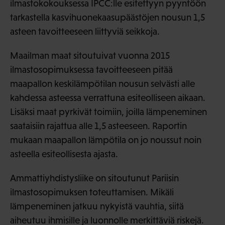
ilmastokokouksessa IPCC:lle esitettyyn pyyntöön
tarkastella kasvihuonekaasupäästöjen nousun 1,5
asteen tavoitteeseen liittyviä seikkoja.
Maailman maat sitoutuivat vuonna 2015
ilmastosopimuksessa tavoitteeseen pitää
maapallon keskilämpötilan nousun selvästi alle
kahdessa asteessa verrattuna esiteolliseen aikaan.
Lisäksi maat pyrkivät toimiin, joilla lämpeneminen
saataisiin rajattua alle 1,5 asteeseen. Raportin
mukaan maapallon lämpötila on jo noussut noin
asteella esiteollisesta ajasta.
Ammattiyhdistysliike on sitoutunut Pariisin
ilmastosopimuksen toteuttamisen. Mikäli
lämpeneminen jatkuu nykyistä vauhtia, siitä
aiheutuu ihmisille ja luonnolle merkittäviä riskejä.