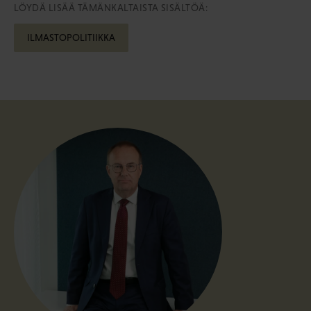
LÖYDÄ LISÄÄ TÄMÄNKALTAISTA SISÄLTÖÄ:
ILMASTOPOLITIIKKA