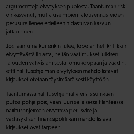
argumentteja elvytyksen puolesta. Taantuman riski
on kasvanut, mutta useimpien talousennusteiden
perusura lienee edelleen hidastuvan kasvun
jatkuminen.
Jos taantuma kuitenkin tulee, lopetan heti kritiikkini
elvyttävästä linjasta, heitän vaatimukset julkisen
talouden vahvistamisesta romukoppaan ja vaadin,
että hallitusohjelman elvytyksen mahdollistavat
kirjaukset otetaan täysimääräisesti käyttöön.
Taantumassa hallitusohjelmalta ei siis suinkaan
putoa pohja pois, vaan juuri sellaisessa tilanteessa
hallitusohjelman elvyttävä perusvire ja
vastasyklisen finanssipolitiikan mahdollistavat
kirjaukset ovat tarpeen.