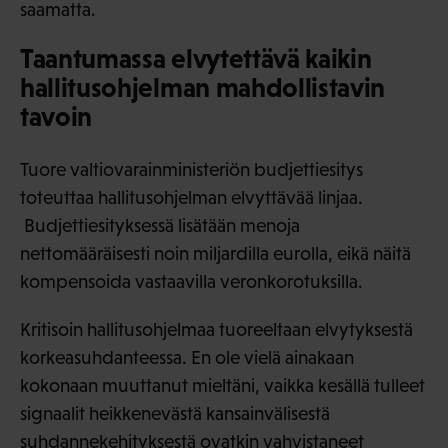
saamatta.
Taantumassa elvytettävä kaikin
hallitusohjelman mahdollistavin
tavoin
Tuore valtiovarainministeriön budjettiesitys
toteuttaa hallitusohjelman elvyttävää linjaa.
Budjettiesityksessä lisätään menoja
nettomääräisesti noin miljardilla eurolla, eikä näitä
kompensoida vastaavilla veronkorotuksilla.
Kritisoin hallitusohjelmaa tuoreeltaan elvytyksestä
korkeasuhdanteessa. En ole vielä ainakaan
kokonaan muuttanut mieltäni, vaikka kesällä tulleet
signaalit heikkenevästä kansainvälisestä
suhdannekehityksestä ovatkin vahvistaneet