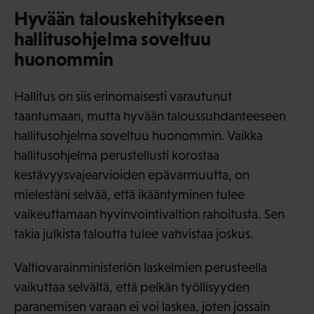
Hyvään talouskehitykseen
hallitusohjelma soveltuu
huonommin
Hallitus on siis erinomaisesti varautunut
taantumaan, mutta hyvään taloussuhdanteeseen
hallitusohjelma soveltuu huonommin. Vaikka
hallitusohjelma perustellusti korostaa
kestävyysvajearvioiden epävarmuutta, on
mielestäni selvää, että ikääntyminen tulee
vaikeuttamaan hyvinvointivaltion rahoitusta. Sen
takia julkista taloutta tulee vahvistaa joskus.
Valtiovarainministeriön laskelmien perusteella
vaikuttaa selvältä, että pelkän työllisyyden
paranemisen varaan ei voi laskea, joten jossain