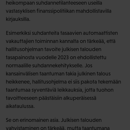
heikompaan suhdannetilanteeseen useilla
vastasyklisen finanssipolitiikan mahdollistavilla
kirjauksilla.
Esimerkiksi suhdanteita tasaavien automaattisten
vakauttajien toiminnan kannalta on tärkeää, että
hallitusohjelman tavoite julkisen talouden
tasapainosta vuodelle 2023 on ehdollistettu
normaalille suhdannekehitykselle. Jos
kansainvälisen taantuman takia julkinen talous
heikkenee, hallitusohjelma ei siis pakota tekemään
taantumaa syventäviä leikkauksia, jotta tuohon
tavoitteeseen päästäisiin alkuperäisessä
aikataulussa.
Se on erinomainen asia. Julkisen talouden
vahvistaminen on tärkeää, mutta taantumana