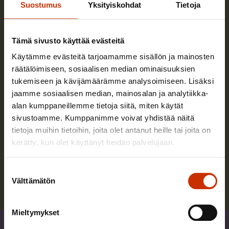
Suostumus
Yksityiskohdat
Tietoja
Tämä sivusto käyttää evästeitä
Käytämme evästeitä tarjoamamme sisällön ja mainosten
räätälöimiseen, sosiaalisen median ominaisuuksien
tukemiseen ja kävijämäärämme analysoimiseen. Lisäksi
jaamme sosiaalisen median, mainosalan ja analytiikka-
Ilkka Kaukoranta
alan kumppaneillemme tietoja siitä, miten käytät
sivustoamme. Kumppanimme voivat yhdistää näitä
Ilkka Kaukoranta työskenteli SAK:n
tietoja muihin tietoihin, joita olet antanut heille tai joita on
pääekonomistina vuoteen 2025 saakka.
kerätty, kun olet käyttänyt heidän palvelujaan.
Suostumuksen
Lue lisää kirjoittajasta
Välttämätön
valinta
Mieltymykset
Jaa