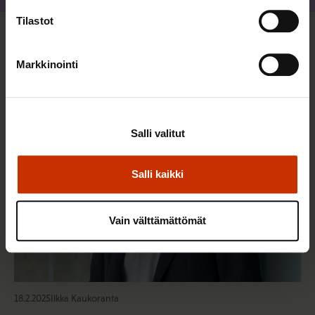
Tilastot
Lisää kirjoittajalta
Markkinointi
TALOUS JA ELINKEINOELÄMÄ
Salli valitut
Salli kaikki
Vain välttämättömät
18.2.2025
Ilkka Kaukoranta