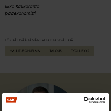
Ilkka Kaukoranta
pääekonomisti
LÖYDÄ LISÄÄ TÄMÄNKALTAISTA SISÄLTÖÄ:
HALLITUSOHJELMA
TALOUS
TYÖLLISYYS