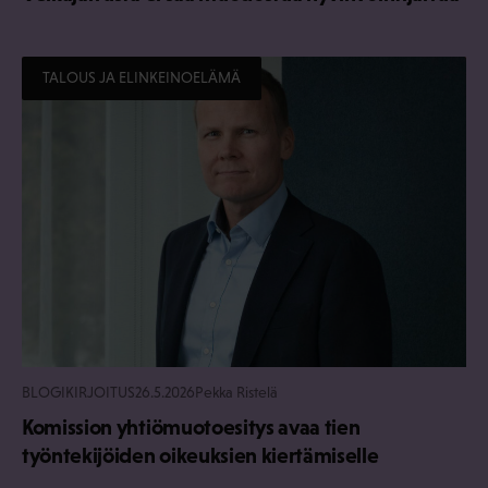
TALOUS JA ELINKEINOELÄMÄ
BLOGIKIRJOITUS
26.5.2026
Pekka Ristelä
Komission yhtiömuotoesitys avaa tien
työntekijöiden oikeuksien kiertämiselle