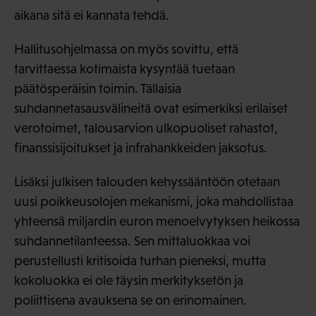
aikana sitä ei kannata tehdä.
Hallitusohjelmassa on myös sovittu, että
tarvittaessa kotimaista kysyntää tuetaan
päätösperäisin toimin. Tällaisia
suhdannetasausvälineitä ovat esimerkiksi erilaiset
verotoimet, talousarvion ulkopuoliset rahastot,
finanssisijoitukset ja infrahankkeiden jaksotus.
Lisäksi julkisen talouden kehyssääntöön otetaan
uusi poikkeusolojen mekanismi, joka mahdollistaa
yhteensä miljardin euron menoelvytyksen heikossa
suhdannetilanteessa. Sen mittaluokkaa voi
perustellusti kritisoida turhan pieneksi, mutta
kokoluokka ei ole täysin merkityksetön ja
poliittisena avauksena se on erinomainen.