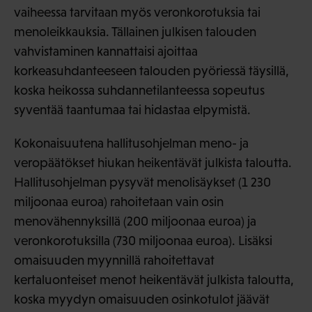
vaiheessa tarvitaan myös veronkorotuksia tai
menoleikkauksia. Tällainen julkisen talouden
vahvistaminen kannattaisi ajoittaa
korkeasuhdanteeseen talouden pyöriessä täysillä,
koska heikossa suhdannetilanteessa sopeutus
syventää taantumaa tai hidastaa elpymistä.
Kokonaisuutena hallitusohjelman meno- ja
veropäätökset hiukan heikentävät julkista taloutta.
Hallitusohjelman pysyvät menolisäykset (1 230
miljoonaa euroa) rahoitetaan vain osin
menovähennyksillä (200 miljoonaa euroa) ja
veronkorotuksilla (730 miljoonaa euroa). Lisäksi
omaisuuden myynnillä rahoitettavat
kertaluonteiset menot heikentävät julkista taloutta,
koska myydyn omaisuuden osinkotulot jäävät