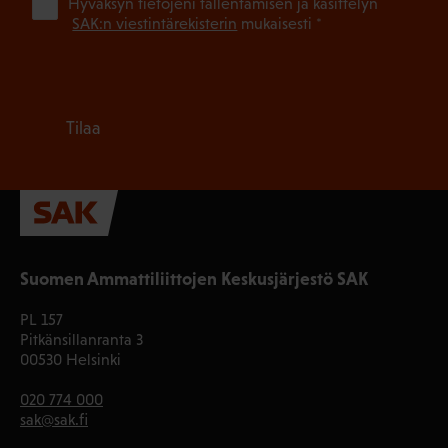
(Pa
Hyväksyn tietojeni tallentamisen ja käsittelyn
SAK:n viestintärekisterin
mukaisesti *
Tilaa
Suomen Ammattiliittojen Keskusjärjestö SAK
PL 157
Pitkänsillanranta 3
00530 Helsinki
020 774 000
sak@sak.fi