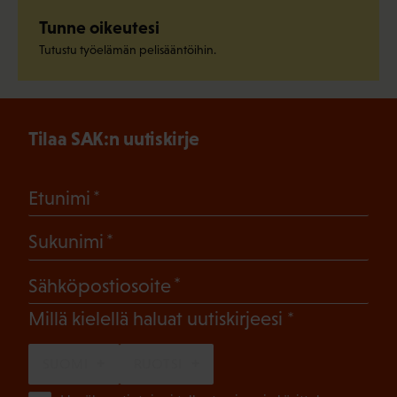
Tunne oikeutesi
Tutustu työelämän pelisääntöihin.
Tilaa SAK:n uutiskirje
(Pakollinen)
Etunimi
(Pakollinen)
Sukunimi
(Pakollinen)
Sähköpostiosoite
(Pakollinen)
Millä kielellä haluat uutiskirjeesi
SUOMI
RUOTSI