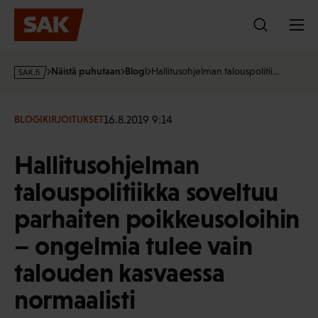
Hyppää
sisältöön
s
Näistä puhutaan
Blogi
Hallitusohjelman talouspolitii…
a
k
·
16.8.2019 9:14
BLOGIKIRJOITUKSET
f
i
Hallitusohjelman
talouspolitiikka soveltuu
parhaiten poikkeusoloihin
– ongelmia tulee vain
talouden kasvaessa
normaalisti