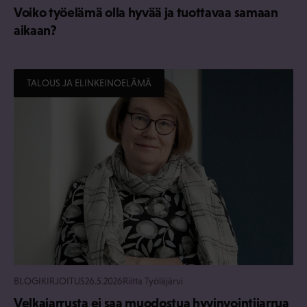
Voiko työelämä olla hyvää ja tuottavaa samaan
aikaan?
TALOUS JA ELINKEINOELÄMÄ
BLOGIKIRJOITUS
26.5.2026
Riitta Työläjärvi
Velkajarrusta ei saa muodostua hyvinvointijarrua