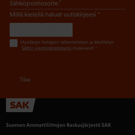
(Pakollinen)
Sähköpostiosoite
(Pakollinen)
Millä kielellä haluat uutiskirjeesi
SUOMI
RUOTSI
(Pa
Hyväksyn tietojeni tallentamisen ja käsittelyn
SAK:n viestintärekisterin
mukaisesti *
Tilaa
Suomen Ammattiliittojen Keskusjärjestö SAK