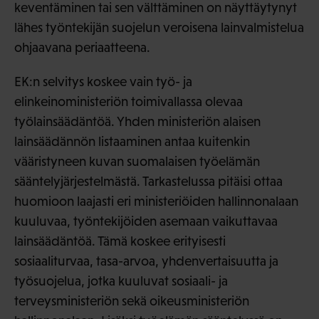
keventäminen tai sen välttäminen on näyttäytynyt
lähes työntekijän suojelun veroisena lainvalmistelua
ohjaavana periaatteena.
EK:n selvitys koskee vain työ- ja
elinkeinoministeriön toimivallassa olevaa
työlainsäädäntöä. Yhden ministeriön alaisen
lainsäädännön listaaminen antaa kuitenkin
vääristyneen kuvan suomalaisen työelämän
sääntelyjärjestelmästä. Tarkastelussa pitäisi ottaa
huomioon laajasti eri ministeriöiden hallinnonalaan
kuuluvaa, työntekijöiden asemaan vaikuttavaa
lainsäädäntöä. Tämä koskee erityisesti
sosiaaliturvaa, tasa-arvoa, yhdenvertaisuutta ja
työsuojelua, jotka kuuluvat sosiaali- ja
terveysministeriön sekä oikeusministeriön