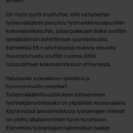
alittaen.
On myös syytä muistuttaa, että varhaisempi
työlainsäädäntö perustuu työmarkkinaosapuolten
kokonaisratkaisuihin, joissa palkkojen lisäksi sovittiin
lainsäädännön kehittämisen suuntaviivoista.
Esimerkiksi EK:n selvityksessä mukana olevasta
muutosturvasta sovittiin vuonna 2004
tulopoliittisen kokonaisratkaisun yhteydessä.
Halutaanko suomalainen työelämä ja
hyvinvointivaltio romuttaa?
Työlainsäädäntöuudistuksen leimaaminen
työntekijämyönteiseksi on ylipäätään kyseenalaista.
Käytännössä lainvalmistelussa työnantajien intressit
on otettu aikaisemminkin hyvin huomioon.
Esimerkiksi työnantajien hallinnollisen taakan