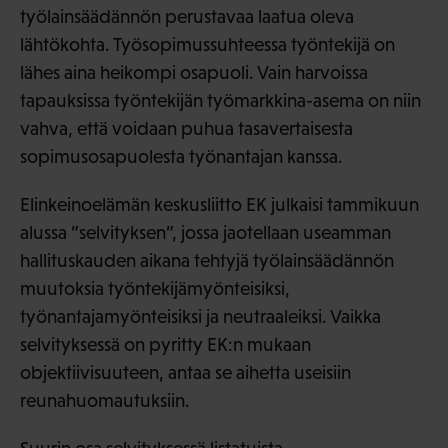
työlainsäädännön perustavaa laatua oleva
lähtökohta. Työsopimussuhteessa työntekijä on
lähes aina heikompi osapuoli. Vain harvoissa
tapauksissa työntekijän työmarkkina-asema on niin
vahva, että voidaan puhua tasavertaisesta
sopimusosapuolesta työnantajan kanssa.
Elinkeinoelämän keskusliitto EK julkaisi tammikuun
alussa ”selvityksen”, jossa jaotellaan useamman
hallituskauden aikana tehtyjä työlainsäädännön
muutoksia työntekijämyönteisiksi,
työnantajamyönteisiksi ja neutraaleiksi. Vaikka
selvityksessä on pyritty EK:n mukaan
objektiivisuuteen, antaa se aihetta useisiin
reunahuomautuksiin.