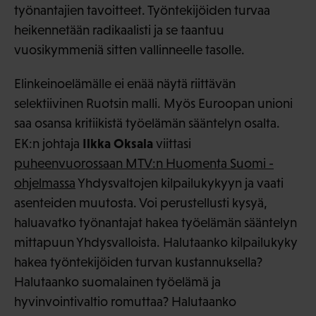
työnantajien tavoitteet. Työntekijöiden turvaa
heikennetään radikaalisti ja se taantuu
vuosikymmeniä sitten vallinneelle tasolle.
Elinkeinoelämälle ei enää näytä riittävän
selektiivinen Ruotsin malli. Myös Euroopan unioni
saa osansa kritiikistä työelämän sääntelyn osalta.
Ilkka Oksala
EK:n johtaja
viittasi
puheenvuorossaan MTV:n Huomenta Suomi -
ohjelmassa
Yhdysvaltojen kilpailukykyyn ja vaati
asenteiden muutosta. Voi perustellusti kysyä,
haluavatko työnantajat hakea työelämän sääntelyn
mittapuun Yhdysvalloista. Halutaanko kilpailukyky
hakea työntekijöiden turvan kustannuksella?
Halutaanko suomalainen työelämä ja
hyvinvointivaltio romuttaa? Halutaanko