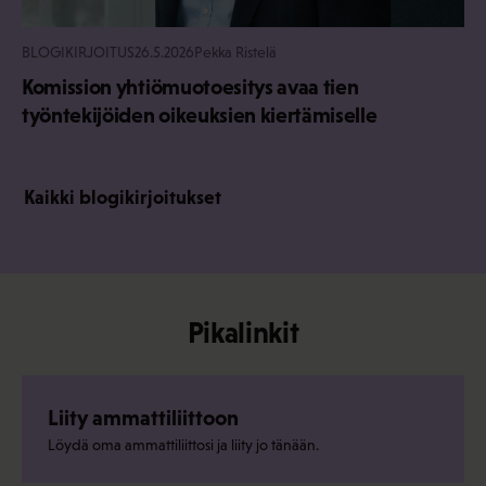
BLOGIKIRJOITUS
26.5.2026
Pekka Ristelä
Komission yhtiömuotoesitys avaa tien
työntekijöiden oikeuksien kiertämiselle
Kaikki blogikirjoitukset
Pikalinkit
Liity ammattiliittoon
Löydä oma ammattiliittosi ja liity jo tänään.