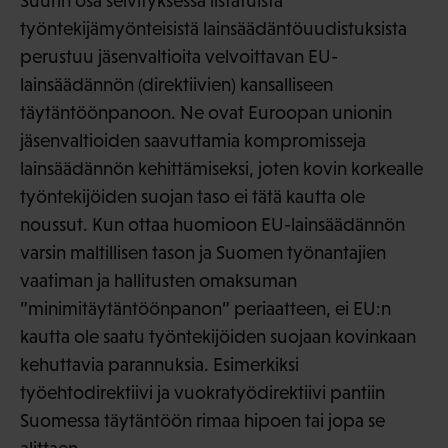
Suurin osa selvityksessä listatuista
työntekijämyönteisistä lainsäädäntöuudistuksista
perustuu jäsenvaltioita velvoittavan EU-
lainsäädännön (direktiivien) kansalliseen
täytäntöönpanoon. Ne ovat Euroopan unionin
jäsenvaltioiden saavuttamia kompromisseja
lainsäädännön kehittämiseksi, joten kovin korkealle
työntekijöiden suojan taso ei tätä kautta ole
noussut. Kun ottaa huomioon EU-lainsäädännön
varsin maltillisen tason ja Suomen työnantajien
vaatiman ja hallitusten omaksuman
”minimitäytäntöönpanon” periaatteen, ei EU:n
kautta ole saatu työntekijöiden suojaan kovinkaan
kehuttavia parannuksia. Esimerkiksi
työehtodirektiivi ja vuokratyödirektiivi pantiin
Suomessa täytäntöön rimaa hipoen tai jopa se