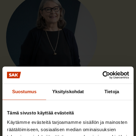
Paula Ilveskivi
Suostumus
Yksityiskohdat
Tietoja
Työskentelen juristina SAK:n työ ja turva -osastolla.
Tämä sivusto käyttää evästeitä
Lue lisää kirjoittajasta
Käytämme evästeitä tarjoamamme sisällön ja mainosten
räätälöimiseen, sosiaalisen median ominaisuuksien