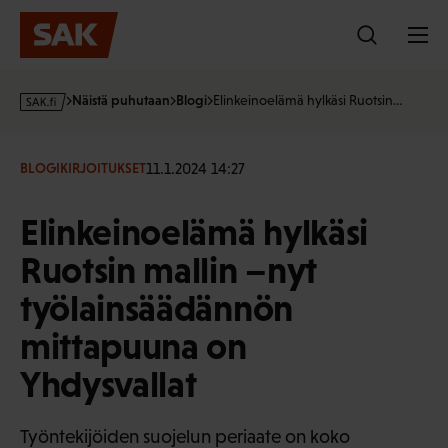
Hyppää
sisältöön
s
Näistä puhutaan
Blogi
Elinkeinoelämä hylkäsi Ruotsin…
a
k
·
11.1.2024 14:27
BLOGIKIRJOITUKSET
f
i
Elinkeinoelämä hylkäsi
Ruotsin mallin –nyt
työlainsäädännön
mittapuuna on
Yhdysvallat
Työntekijöiden suojelun periaate on koko