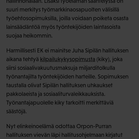
hallinnonalaan. Lisäksi työelämän sääntelyssä on
suuri merkitys työmarkkinaosapuolten välisillä
työehtosopimuksilla, joilla voidaan poiketa osasta
lainsäädäntöä myös työntekijöiden laintasoista
suojaa heikommin.
Harmillisesti EK ei mainitse Juha Sipilän hallituksen
aikana tehtyä
kilpailukykysopimusta
(kiky), joka
siirsi sosiaalivakuutusmaksuja miljarditolkulla
työnantajilta työntekijöiden harteille. Sopimuksen
taustalla olivat Sipilän hallituksen uhkaukset
pakkolaeista ja sosiaaliturvaleikkauksista.
Työnantajapuolelle kiky tarkoitti merkittäviä
säästöjä.
Nyt elinkeinoelämä odottaa Orpon-Purran
hallituksen vievän läpi hallitusohjelmaan kirjatut