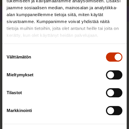
tukemiseen ja kävijämäärämme analysoimiseen. Lisäksi
jaamme sosiaalisen median, mainosalan ja analytiikka-
Jaa
alan kumppaneillemme tietoja siitä, miten käytät
sivustoamme. Kumppanimme voivat yhdistää näitä
tietoja muihin tietoihin, joita olet antanut heille tai joita on
Lisää kirjoittajalta
kerätty, kun olet käyttänyt heidän palvelujaan.
Suostumuksen
TYÖNTEKIJÄN OIKEUDET
Välttämätön
valinta
Mieltymykset
Tilastot
Markkinointi