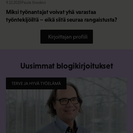
9.12.2025
Paula Ilveskivi
Miksi työnantajat voivat yhä varastaa
työntekijöiltä – eikä siitä seuraa rangaistusta?
Kirjoittajan profiili
Uusimmat blogikirjoitukset
TERVE JA HYVÄ TYÖELÄMÄ