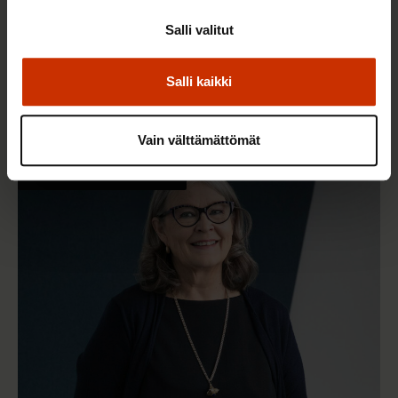
Salli valitut
19.3.2026
Paula Ilveskivi
KHO vahvisti: Wolt-lähetit ovat työsuhteessa
eivätkä itsensä työllistäjiä – viranomaisten on nyt
Salli kaikki
herättävä toimimaan
Vain välttämättömät
TYÖNTEKIJÄN OIKEUDET