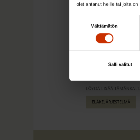
aikavälillä myös eläke
olet antanut heille tai joita o
syytä hakea yhdessä r
tulevaisuudessakin
Suostumuksen
Välttämätön
valinta
Lue myös
Ilkka Kauko
eläkejärjestelmän raho
Salli valitut
LÖYDÄ LISÄÄ TÄMÄNKALTA
ELÄKEJÄRJESTELMÄ