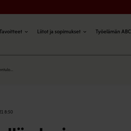
o
Tavoitteet
Liitot ja sopimukset
Työelämän ABC
eentulo…
21 8:50