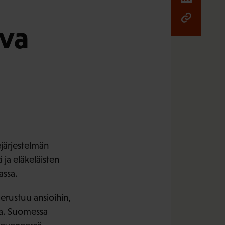
ava
järjestelmän
ä ja eläkeläisten
assa.
erustuu ansioihin,
oa. Suomessa