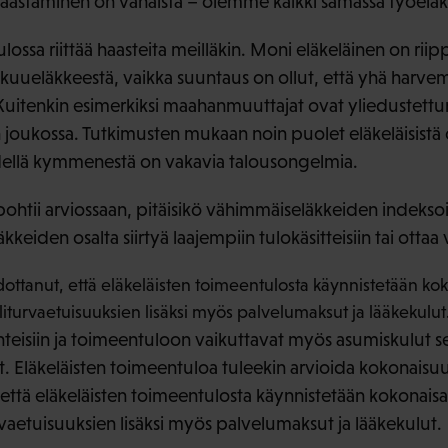
äästäminen on vähäistä – olemme kaikki samassa työelä
lossa riittää haasteita meilläkin. Moni eläkeläinen on rii
akuueläkkeestä, vaikka suuntaus on ollut, että yhä harve
Kuitenkin esimerkiksi maahanmuuttajat ovat yliedustettuna
 joukossa. Tutkimusten mukaan noin puolet eläkeläisistä
hdellä kymmenestä on vakavia talousongelmia.
htii arviossaan, pitäisikö vähimmäiseläkkeiden indeksoi
kkeiden osalta siirtyä laajempiin tulokäsitteisiin tai otta
ttanut, että eläkeläisten toimeentulosta käynnistetään koko
iturvaetuisuuksien lisäksi myös palvelumaksut ja lääkekulut
uhteisiin ja toimeentuloon vaikuttavat myös asumiskulut s
 Eläkeläisten toimeentuloa tuleekin arvioida kokonaisu
 että eläkeläisten toimeentulosta käynnistetään kokonaisar
vaetuisuuksien lisäksi myös palvelumaksut ja lääkekulut.