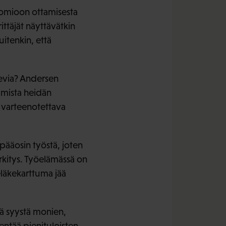
huomioon ottamisesta
ttäjät näyttävätkin
itenkin, että
olevia? Andersen
umista heidän
 varteenotettava
ääosin työstä, joten
erkitys. Työelämässä on
eläkekarttuma jää
tä syystä monien,
entää pienituloisten