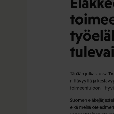
Eläkke
toimee
työelä
tuleva
To
Tänään julkaistussa
riittävyyttä ja kestävy
toimeentuloon liittyvi
Suomen eläkejärjestel
eikä meillä ole esime