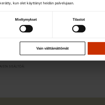
läisten keskinäisen eriarvoisuuden lisääntymistä. Näihin kai
n kerätty, kun olet käyttänyt heidän palvelujaan.
atkaisua ja pitää huolta kattavasta etuusperusteisesta e
Mieltymykset
Tilastot
rannan blogikirjoitus
, jossa arvioidaan raportin osaa, joka
ituksellista kestävyyttä.
Vain välttämättömät
ISTA SISÄLTÖÄ: