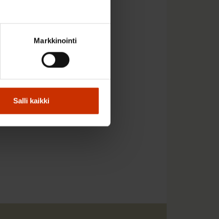
kkiin haasteisiin on
läkejärjestelmästämme
Markkinointi
 käsittelee
Salli kaikki