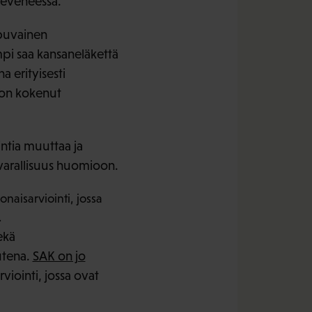
keveneessä.
ppuvainen
mpi saa kansaneläkettä
 erityisesti
 on kokenut
ntia muuttaa ja
a varallisuus huomioon.
naisarviointi, jossa
.
ekä
utena.
SAK on jo
viointi, jossa ovat