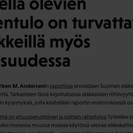
ellä olevien
ntulo on turvatt
kkeillä myös
isuudessa
rben M. Anderseni
n
raportissa
arvioidaan Suomen eläke
yttä. Tarkastelen tässä kirjoituksessa eläkkeiden riittävyytt
in kysymyksiä, joita käsitellään raportin ensimmäisessä os
mä on etuusperusteinen ja osittain rahastoiva
.Työeläke p
rkiksi monessa muussa maassa käytössä olevaa eläkekatt