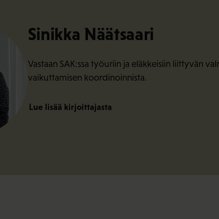
Sinikka Näätsaari
Vastaan SAK:ssa työuriin ja eläkkeisiin liittyvän val
vaikuttamisen koordinoinnista.
Lue lisää kirjoittajasta