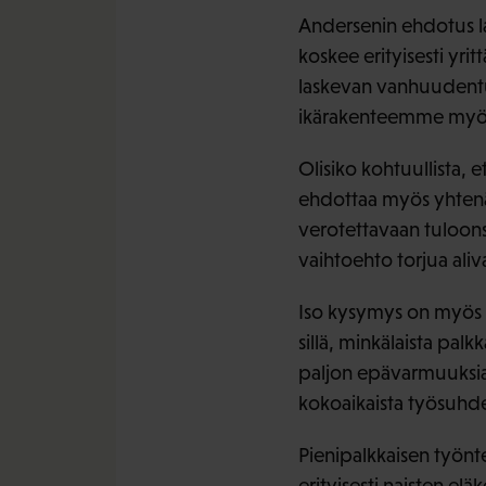
Andersenin ehdotus la
koskee erityisesti yri
laskevan vanhuudentu
ikärakenteemme myötä
Olisiko kohtuullista, 
ehdottaa myös yhtenä
verotettavaan tuloons
vaihtoehto torjua ali
Iso kysymys on myös s
sillä, minkälaista pal
paljon epävarmuuksia:
kokoaikaista työsuhd
Pienipalkkaisen työnt
erityisesti naisten el