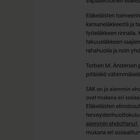
vapaaehtoinen eläkes
Eläkeläisten toimeentu
kansaneläkkeestä ja t
työeläkkeen rinnalla. 
takuueläkkeen saajien
rahahuolia ja noin y
Torben M. Andersen po
pitäisikö vähimmäiselä
SAK on jo aiemmin ehdo
ovat mukana eri sosiaal
Eläkeläisten elinolos
terveydenhuoltokulut.
aiemmin ehdottanut
,
mukana eri sosiaalitur