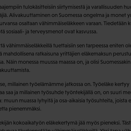
ajempiin tulokäsitteisiin siirtymisestä ja varallisuuden 
ttäjiä. Alivakuuttaminen on Suomessa ongelma ja monet yri
rvansa osaltaan vähimmäiseläkkeen varaan. Tiedetään ku
 sosiaali- ja terveysmenot ovat kasvussa.
että vähimmäiseläkkeillä tuettaisiin sen tarpeessa eniten 
 mahdollisena ratkaisuna yrittäjien eläkemaksun perust
a. Näin monessa muussa maassa on, ja olisi Suomessakin
vakuuttamista.
e, millainen työelämämme jatkossa on. Työeläke kertyy p
kkaa saa ja millainen työsuhde työntekijällä on, on suuri m
 muun muassa lyhyitä ja osa-aikaisia työsuhteita, joista 
etta pienemmäksi.
ekijän kokoaikatyön eläkekertymä jää myös pieneksi. Täs
äketurvaa täydennetään vähimmäiseläkkeillä. Yksi tapa väh