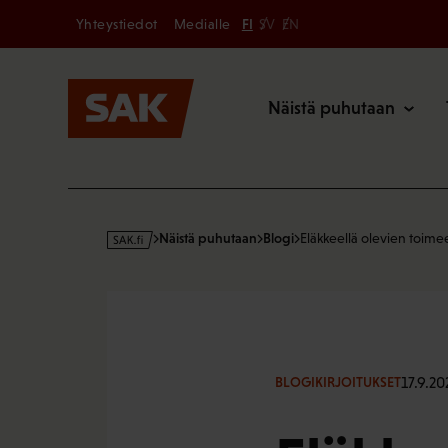
Secondary
Hyppää
Yhteystiedot
Medialle
FI
SV
EN
sisältöön
Päävalikk
Näistä puhutaan
s
Näistä puhutaan
Blogi
Eläkkeellä olevien toim
a
k
·
f
i
17.9.20
BLOGIKIRJOITUKSET