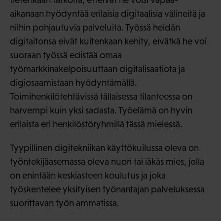
aikanaan hyödyntää erilaisia digitaalisia välineitä ja
niihin pohjautuvia palveluita. Työssä heidän
digitaitonsa eivät kuitenkaan kehity, eivätkä he voi
suoraan työssä edistää omaa
työmarkkinakelpoisuuttaan digitalisaatiota ja
digiosaamistaan hyödyntämällä.
Toimihenkilötehtävissä tällaisessa tilanteessa on
harvempi kuin yksi sadasta. Työelämä on hyvin
erilaista eri henkilöstöryhmillä tässä mielessä.
Tyypillinen digitekniikan käyttökuilussa oleva on
työntekijäasemassa oleva nuori tai iäkäs mies, jolla
on enintään keskiasteen koulutus ja joka
työskentelee yksityisen työnantajan palveluksessa
suorittavan työn ammatissa.