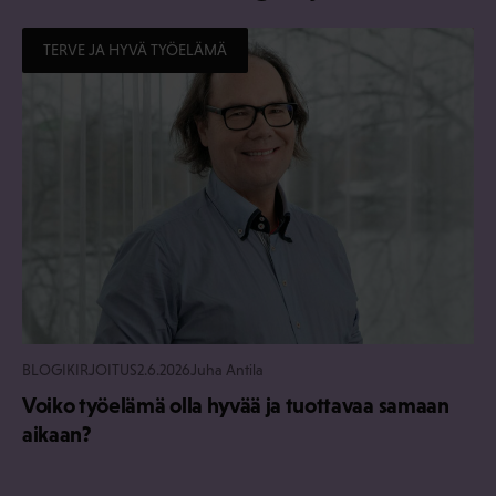
TERVE JA HYVÄ TYÖELÄMÄ
BLOGIKIRJOITUS
2.6.2026
Juha Antila
Voiko työelämä olla hyvää ja tuottavaa samaan
aikaan?