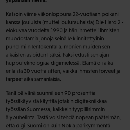
Katsoin viime viikonloppuna 22-vuotiaan poikani
kanssa jouluista (muttei joulurauhaista) Die Hard 2 -
elokuvaa vuodelta 1990 ja hän ihmetteli ihmisten
muodostamia jonoja seinälle kiinnitettyihin
puhelimiin lentokentällä, monien muiden sen
aikaisten asioiden lisäksi. Faksi edusti sen ajan
hupputeknologiaa digimielessä. Elämä oli aika
erilaista 30 vuotta sitten, vaikka ihmisten toiveet ja
tarpeet aika samanlaisia.
Tänä päivänä suunnilleen 90 prosenttia
työssäkäyvistä käyttää jotakin digitekniikkaa
työssään Suomessa, kaikkein tyypillisimmin
älypuhelinta. Tästä voisi tehdä nopean päätelmän,
että digi-Suomi on kuin Nokia parikymmentä