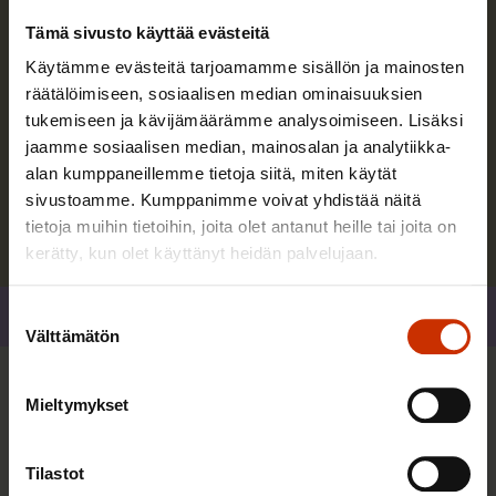
Tämä sivusto käyttää evästeitä
Juha Antila
Käytämme evästeitä tarjoamamme sisällön ja mainosten
räätälöimiseen, sosiaalisen median ominaisuuksien
Päävastuualueitani SAK:ssa ovat työyhteisöjen
tukemiseen ja kävijämäärämme analysoimiseen. Lisäksi
kehittäminen, työhyvinvointi ja työn tuottavuus.
jaamme sosiaalisen median, mainosalan ja analytiikka-
alan kumppaneillemme tietoja siitä, miten käytät
sivustoamme. Kumppanimme voivat yhdistää näitä
Lue lisää kirjoittajasta
tietoja muihin tietoihin, joita olet antanut heille tai joita on
kerätty, kun olet käyttänyt heidän palvelujaan.
Suostumuksen
Jaa
Välttämätön
valinta
Lisää kirjoittajalta
Mieltymykset
Tilastot
TERVE JA HYVÄ TYÖELÄMÄ