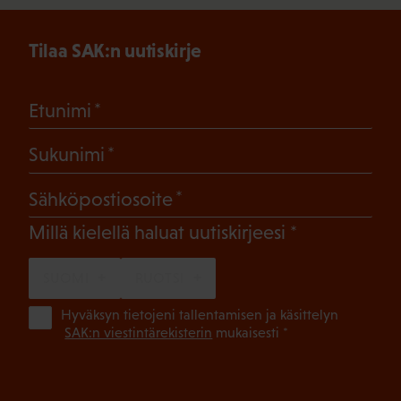
Tilaa SAK:n uutiskirje
(Pakollinen)
Etunimi
(Pakollinen)
Sukunimi
(Pakollinen)
Sähköpostiosoite
(Pakollinen)
Millä kielellä haluat uutiskirjeesi
SUOMI
RUOTSI
(Pa
Hyväksyn tietojeni tallentamisen ja käsittelyn
SAK:n viestintärekisterin
mukaisesti *