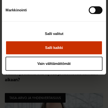
Markkinointi
Salli valitut
Salli kaikki
Vain välttämättömät
2.6.2026
Juha Antila
Voiko työelämä olla hyvää ja tuottavaa samaan
aikaan?
TASA-ARVO JA YHDENVERTAISUUS