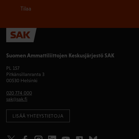
Tilaa
Suomen Ammattiliittojen Keskusjärjestö SAK
PL 157
Pitkänsillanranta 3
00530 Helsinki
020 774 000
sak@sak.fi
LISÄÄ YHTEYSTIETOJA