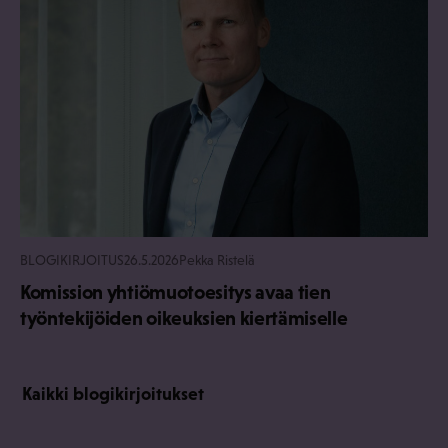
BLOGIKIRJOITUS
26.5.2026
Pekka Ristelä
Komission yhtiömuotoesitys avaa tien
työntekijöiden oikeuksien kiertämiselle
Kaikki blogikirjoitukset