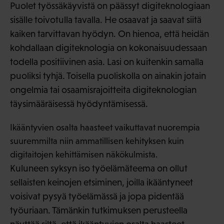
Puolet työssäkäyvistä on päässyt digiteknologiaan
sisälle toivotulla tavalla. He osaavat ja saavat siitä
kaiken tarvittavan hyödyn. On hienoa, että heidän
kohdallaan digiteknologia on kokonaisuudessaan
todella positiivinen asia. Lasi on kuitenkin samalla
puoliksi tyhjä. Toisella puoliskolla on ainakin jotain
ongelmia tai osaamisrajoitteita digiteknologian
täysimääräisessä hyödyntämisessä.
Ikääntyvien osalta haasteet vaikuttavat nuorempia
suuremmilta niin ammatillisen kehityksen kuin
digitaitojen kehittämisen näkökulmista.
Kuluneen syksyn iso työelämäteema on ollut
sellaisten keinojen etsiminen, joilla ikääntyneet
voisivat pysyä työelämässä ja jopa pidentää
työuriaan. Tämänkin tutkimuksen perusteella