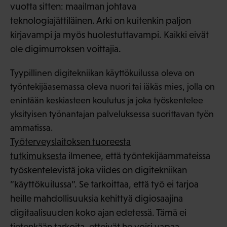
vuotta sitten: maailman johtava
teknologiajättiläinen. Arki on kuitenkin paljon
kirjavampi ja myös huolestuttavampi. Kaikki eivät
ole digimurroksen voittajia.
Tyypillinen digitekniikan käyttökuilussa oleva on
työntekijäasemassa oleva nuori tai iäkäs mies, jolla on
enintään keskiasteen koulutus ja joka työskentelee
yksityisen työnantajan palveluksessa suorittavan työn
ammatissa.
Työterveyslaitoksen tuoreesta
tutkimuksesta
ilmenee, että työntekijäammateissa
työskentelevistä joka viides on digitekniikan
”käyttökuilussa”. Se tarkoittaa, että työ ei tarjoa
heille mahdollisuuksia kehittyä digiosaajina
digitaalisuuden koko ajan edetessä. Tämä ei
tietenkään tarkoita, etteivät he voisi vapaa-