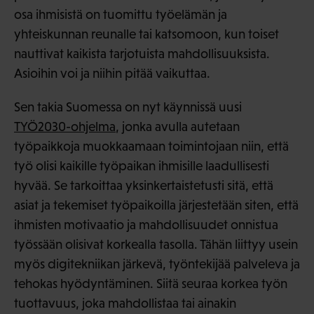
osa ihmisistä on tuomittu työelämän ja
yhteiskunnan reunalle tai katsomoon, kun toiset
nauttivat kaikista tarjotuista mahdollisuuksista.
Asioihin voi ja niihin pitää vaikuttaa.
Sen takia Suomessa on nyt käynnissä uusi
TYÖ2030-ohjelma
, jonka avulla autetaan
työpaikkoja muokkaamaan toimintojaan niin, että
työ olisi kaikille työpaikan ihmisille laadullisesti
hyvää. Se tarkoittaa yksinkertaistetusti sitä, että
asiat ja tekemiset työpaikoilla järjestetään siten, että
ihmisten motivaatio ja mahdollisuudet onnistua
työssään olisivat korkealla tasolla. Tähän liittyy usein
myös digitekniikan järkevä, työntekijää palveleva ja
tehokas hyödyntäminen. Siitä seuraa korkea työn
tuottavuus, joka mahdollistaa tai ainakin