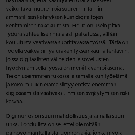
näyttää siltä, että ikääntyvien osalta haasteet
vaikuttavat nuorempia suuremmilta niin
ammatillisen kehityksen kuin digitaitojen
kehittämisen näkökulmista. Heillä on usein pitkä
työura suhteellisen matalasti palkatussa, vähän
koulutusta vaativassa suorittavassa työssä. Tästä on
todella vaikea siirtyä urakehityksen kautta tehtäviin,
joissa digitaalisten välineiden ja sovellusten
hyödyntämisellä työssä on merkittävämpi asema.
Tie on useimmiten tukossa ja samalla kun työelämä
ja koko muukin elämä siirtyy entistä enemmän
digiosaamista vaativaksi, ihmisen syrjäytymisen riski
kasvaa.
Digimurros on suuri mahdollisuus ja samalla suuri
uhka. Lohdullista on se, ettei ole mitään
painovoiman kaltaista luonnonlakia, jonka myötä