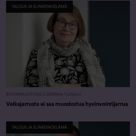
TALOUS JA ELINKEINOELÄMÄ
BLOGIKIRJOITUS
26.5.2026
Riitta Työläjärvi
Velkajarrusta ei saa muodostua hyvinvointijarrua
TALOUS JA ELINKEINOELÄMÄ