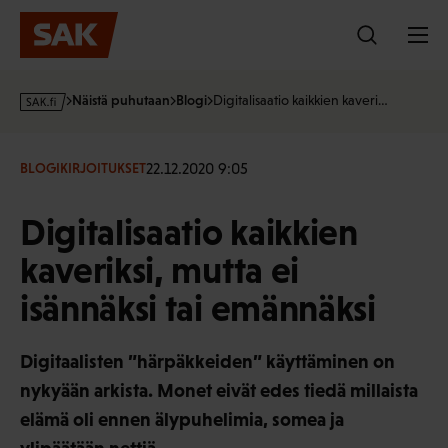
Hyppää
sisältöön
s
Näistä puhutaan
Blogi
Digitalisaatio kaikkien kaveri…
a
k
·
22.12.2020 9:05
BLOGIKIRJOITUKSET
f
i
Digitalisaatio kaikkien
kaveriksi, mutta ei
isännäksi tai emännäksi
Digitaalisten ”härpäkkeiden” käyttäminen on
nykyään arkista. Monet eivät edes tiedä millaista
elämä oli ennen älypuhelimia, somea ja
ylipäätään nettiä.