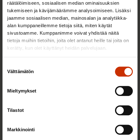
räätälöimiseen, sosiaalisen median ominaisuuksien
tukemiseen ja kävijämäärämme analysoimiseen. Lisäksi
jaamme sosiaalisen median, mainosalan ja analytiikka-
alan kumppaneillemme tietoja siitä, miten käytät
24.4.2026
Pia Björkbacka
sivustoamme. Kumppanimme voivat yhdistää näitä
Kunnianhimoinen ilmastopolitiikka on
tietoja muihin tietoihin, joita olet antanut heille tai joita on
pohjoismaisen työntekijän etu
kerätty, kun olet käyttänyt heidän palvelujaan.
Suostumuksen
Välttämätön
YMPÄRISTÖ, ILMASTO JA ENERGIA
valinta
Mieltymykset
Tilastot
Markkinointi