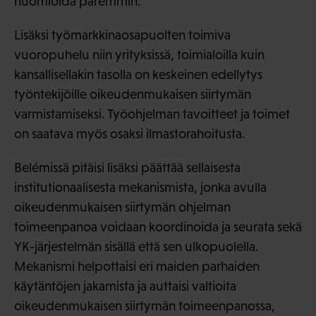
huomioida paremmin.
Lisäksi työmarkkinaosapuolten toimiva
vuoropuhelu niin yrityksissä, toimialoilla kuin
kansallisellakin tasolla on keskeinen edellytys
työntekijöille oikeudenmukaisen siirtymän
varmistamiseksi. Työohjelman tavoitteet ja toimet
on saatava myös osaksi ilmastorahoitusta.
Belémissä pitäisi lisäksi päättää sellaisesta
institutionaalisesta mekanismista, jonka avulla
oikeudenmukaisen siirtymän ohjelman
toimeenpanoa voidaan koordinoida ja seurata sekä
YK-järjestelmän sisällä että sen ulkopuolella.
Mekanismi helpottaisi eri maiden parhaiden
käytäntöjen jakamista ja auttaisi valtioita
oikeudenmukaisen siirtymän toimeenpanossa,