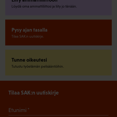
Löydä oma ammattiliittosi ja liity jo tänään.
Pysy ajan tasalla
Tilaa SAK:n uutiskirje.
Tunne oikeutesi
Tutustu työelämän pelisääntöihin.
Tilaa SAK:n uutiskirje
(Pakollinen)
Etunimi