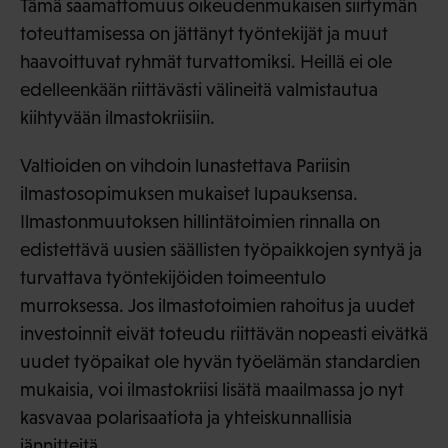
Tämä saamattomuus oikeudenmukaisen siirtymän
toteuttamisessa on jättänyt työntekijät ja muut
haavoittuvat ryhmät turvattomiksi. Heillä ei ole
edelleenkään riittävästi välineitä valmistautua
kiihtyvään ilmastokriisiin.
Valtioiden on vihdoin lunastettava Pariisin
ilmastosopimuksen mukaiset lupauksensa.
Ilmastonmuutoksen hillintätoimien rinnalla on
edistettävä uusien säällisten työpaikkojen syntyä ja
turvattava työntekijöiden toimeentulo
murroksessa. Jos ilmastotoimien rahoitus ja uudet
investoinnit eivät toteudu riittävän nopeasti eivätkä
uudet työpaikat ole hyvän työelämän standardien
mukaisia, voi ilmastokriisi lisätä maailmassa jo nyt
kasvavaa polarisaatiota ja yhteiskunnallisia
jännitteitä.