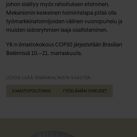
johon sisältyy myös rahoituksen etsiminen.
Mekanismin keskeinen toimintatapa pitää olla
työmarkkinatoimijoiden välinen vuoropuhelu ja
muiden sidosryhmien laaja osallistaminen.
YK:n ilmastokokous COP30 järjestetään Brasilian
Belémissä 10.–21. marraskuuta.
LÖYDÄ LISÄÄ TÄMÄNKALTAISTA SISÄLTÖÄ:
ILMASTOPOLITIIKKA
TYÖELÄMÄN OIKEUDET