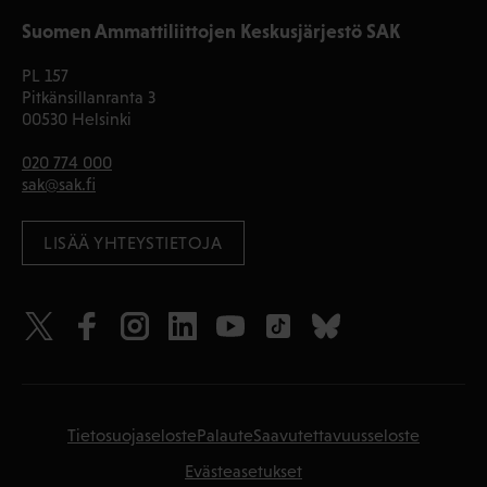
Suomen Ammattiliittojen Keskusjärjestö SAK
PL 157
Pitkänsillanranta 3
00530 Helsinki
020 774 000
sak@sak.fi
LISÄÄ YHTEYSTIETOJA
Tietosuojaseloste
Palaute
Saavutettavuusseloste
Evästeasetukset