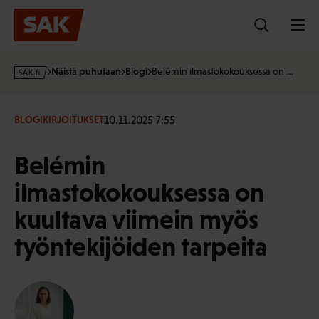
Hyppää
sisältöön
s
Näistä puhutaan
Blogi
Belémin ilmastokokouksessa on …
a
k
·
10.11.2025 7:55
BLOGIKIRJOITUKSET
f
i
Belémin
ilmastokokouksessa on
kuultava viimein myös
työntekijöiden tarpeita