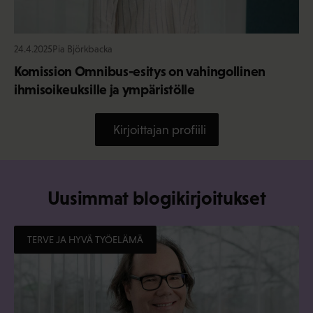
24.4.2025
Pia Björkbacka
Komission Omnibus-esitys on vahingollinen
ihmisoikeuksille ja ympäristölle
Kirjoittajan profiili
Uusimmat blogikirjoitukset
TERVE JA HYVÄ TYÖELÄMÄ