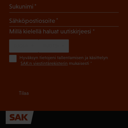
(Pakollinen)
Sukunimi
(Pakollinen)
Sähköpostiosoite
(Pakollinen)
Millä kielellä haluat uutiskirjeesi
SUOMI
RUOTSI
(Pa
Hyväksyn tietojeni tallentamisen ja käsittelyn
SAK:n viestintärekisterin
mukaisesti *
Tilaa