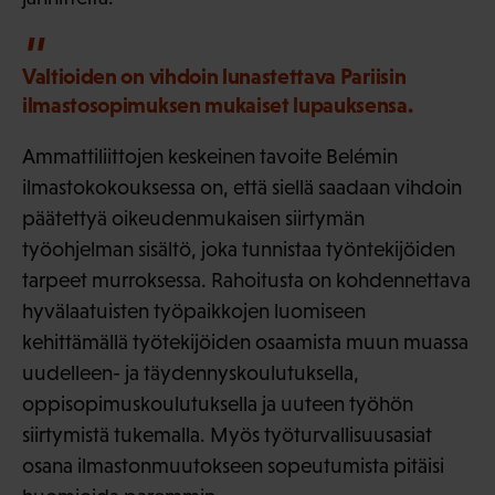
Valtioiden on vihdoin lunastettava Pariisin
ilmastosopimuksen mukaiset lupauksensa.
Ammattiliittojen keskeinen tavoite Belémin
ilmastokokouksessa on, että siellä saadaan vihdoin
päätettyä oikeudenmukaisen siirtymän
työohjelman sisältö, joka tunnistaa työntekijöiden
tarpeet murroksessa. Rahoitusta on kohdennettava
hyvälaatuisten työpaikkojen luomiseen
kehittämällä työtekijöiden osaamista muun muassa
uudelleen- ja täydennyskoulutuksella,
oppisopimuskoulutuksella ja uuteen työhön
siirtymistä tukemalla. Myös työturvallisuusasiat
osana ilmastonmuutokseen sopeutumista pitäisi