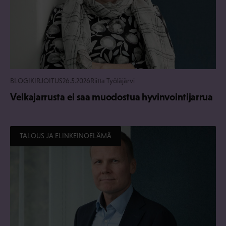
BLOGIKIRJOITUS
26.5.2026
Riitta Työläjärvi
Velkajarrusta ei saa muodostua hyvinvointijarrua
TALOUS JA ELINKEINOELÄMÄ