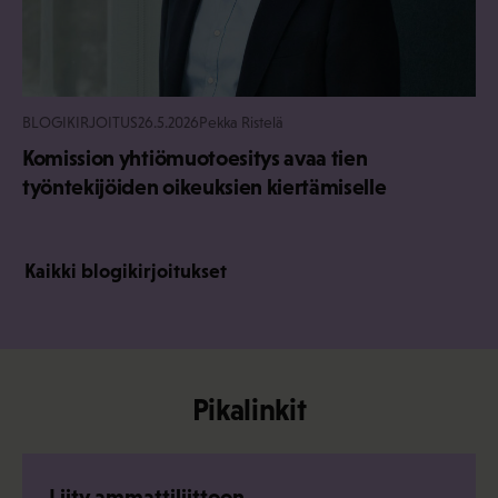
BLOGIKIRJOITUS
26.5.2026
Pekka Ristelä
Komission yhtiömuotoesitys avaa tien
työntekijöiden oikeuksien kiertämiselle
Kaikki blogikirjoitukset
Pikalinkit
Liity ammattiliittoon