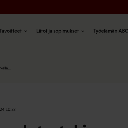
o
Tavoitteet
Liitot ja sopimukset
Työelämän ABC
tkalla…
24 10:22