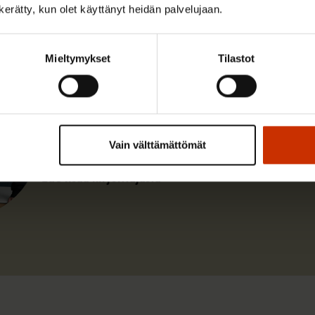
n kerätty, kun olet käyttänyt heidän palvelujaan.
Mieltymykset
Tilastot
Mikko Heinikoski
Vastaan SAK:ssa koulutus-, maahanmuutto- ja ty
tiimistä.
Vain välttämättömät
Lue lisää kirjoittajasta