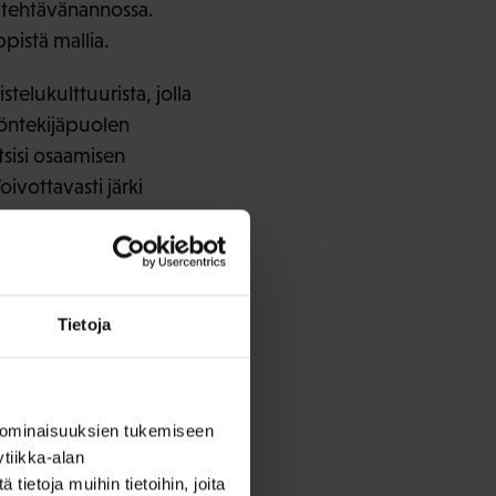
 tehtävänannossa.
pistä mallia.
telukulttuurista, jolla
yöntekijäpuolen
tsisi osaamisen
oivottavasti järki
Tietoja
 ominaisuuksien tukemiseen
tiikka-alan
ietoja muihin tietoihin, joita