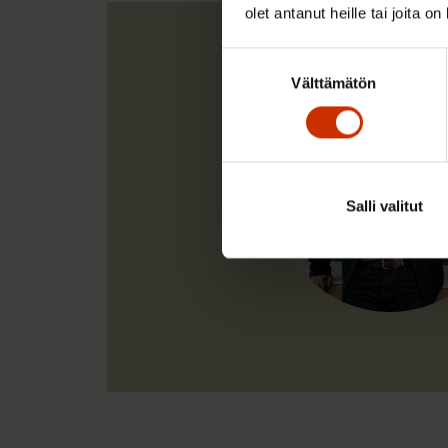
olet antanut heille tai joita o
Suostumuksen
Välttämätön
valinta
Salli valitut