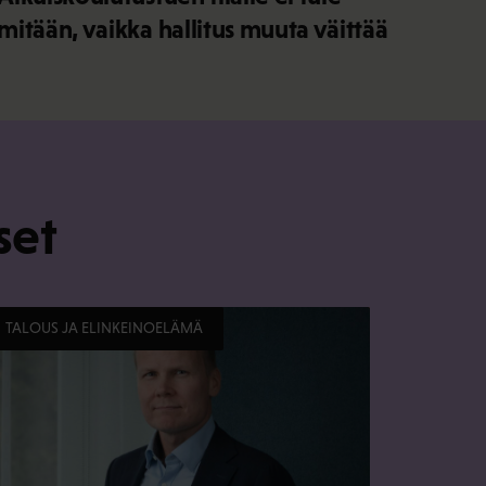
mitään, vaikka hallitus muuta väittää
set
TALOUS JA ELINKEINOELÄMÄ