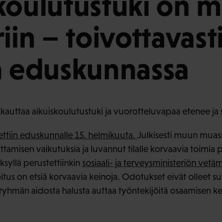
koulutustuki on m
iin – toivottavasti
a eduskunnassa
kkauttaa aikuiskoulutustuki ja vuorotteluvapaa etenee ja siv
nettiin eduskunnalle 15. helmikuuta.
Julkisesti muun muass
tamisen vaikutuksia ja luvannut tilalle korvaavia toimia pi
ksyllä perustettiinkin
sosiaali- ja terveysministeriön vet
oitus on etsiä korvaavia keinoja. Odotukset eivät olleet s
ryhmän aidosta halusta auttaa työntekijöitä osaamisen ke