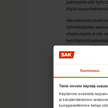
painopiste olisi työn
Myös lausuntokierroks
Aikuiskoulutustuen lak
työntekijöiden asemaa
ehdotuksista ei olla 
kehittämistä kaikenikäi
voittaa viimeistään e
Suostumus
LÖYDÄ LISÄÄ TÄMÄNKALTA
Tämä sivusto käyttää eväste
AIKUISKOULUTUS
Käytämme evästeitä tarjoama
ja kävijämäärämme analysoim
kumppaneillemme tietoja siitä