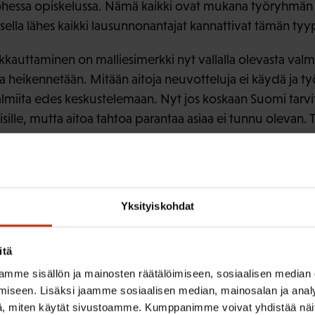
 ohessa opiskelussa. Nämä kaikki ovat mukana työryhmän
ella lähes kaikki lausunnonantajat kannattivat tämän tyyp
kauttaminen on malliesimerkki nyt vallalla olevasta valmis
 heikennetään. Mitään aitoja neuvotteluja ei käydä ja t
valmiita edes keskustelemaan. Nyt jos koskaan Suomi tarvi
sille, mutta aitoa tahtoa parantaa asiaa ei tunnu olevan. T
duskunnassa.
Yksityiskohdat
ISTA SISÄLTÖÄ:
itä
HALLITUSOHJELMA
OSAAMINEN
mme sisällön ja mainosten räätälöimiseen, sosiaalisen median
iseen. Lisäksi jaamme sosiaalisen median, mainosalan ja analy
, miten käytät sivustoamme. Kumppanimme voivat yhdistää näitä t