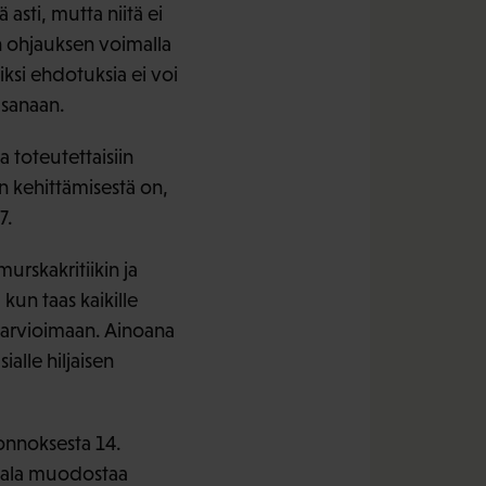
asti, mutta niitä ei
sen ohjauksen voimalla
iksi ehdotuksia ei voi
a sanaan.
 toteutettaisiin
 kehittämisestä on,
27.
urskakritiikin ja
 kun taas kaikille
et arvioimaan. Ainoana
ialle hiljaisen
uonnoksesta 14.
nkala muodostaa