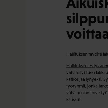
Aikuis
silppur
voitta
Hallituksen tavoite la
Hallituksen esitys an
vähätellyt tuen lakkaut
katkos jää lyhyeksi. Sy
työryhmä
, jonka tark
vähäinenkin toive työ
karissut.