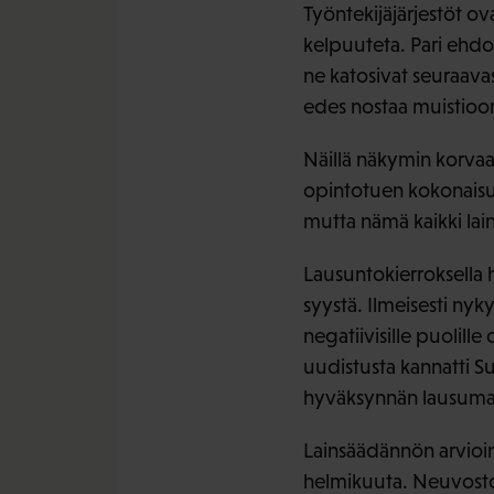
Työntekijäjärjestöt ov
kelpuuteta. Pari ehdotu
ne katosivat seuraavas
edes nostaa muistioon.
Näillä näkymin korvaa
opintotuen kokonaisu
mutta nämä kaikki lai
Lausuntokierroksella h
syystä. Ilmeisesti nyky
negatiivisille puolill
uudistusta kannatti Suo
hyväksynnän lausumal
Lainsäädännön arvioint
helmikuuta. Neuvoston