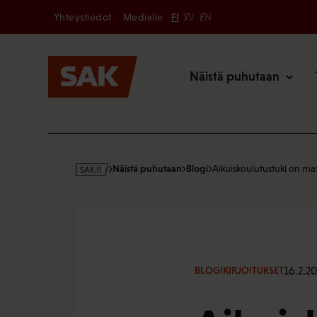
Secondary
Hyppää
Yhteystiedot
Medialle
FI
SV
EN
sisältöön
Päävalikk
Näistä puhutaan
s
Näistä puhutaan
Blogi
Aikuiskoulutustuki on ma
a
k
·
f
i
16.2.20
BLOGIKIRJOITUKSET