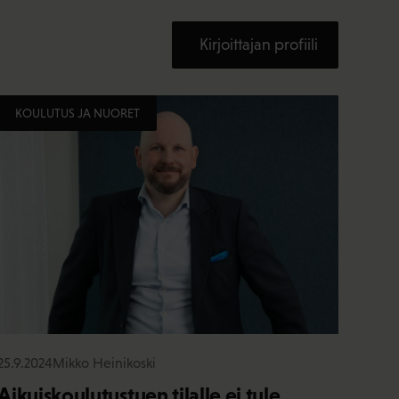
Kirjoittajan profiili
KOULUTUS JA NUORET
25.9.2024
Mikko Heinikoski
Aikuiskoulutustuen tilalle ei tule