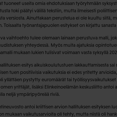
at tuoneet useita omia ehdotuksiaan työryhmään syksystä 
sta toki päätyi välillä tekstiin, mutta ilmeisesti poliitti
ta versiosta. Ainuttakaan perustelua ei ole kuultu siitä, m
 Toisaalta työnantajapuolen esitykset on kirjattu sanast
va vaihtoehto tulee olemaan lainaan perustuva malli, joka
udistuksen yhteydessä. Myös muita ajatuksia opintotuen
namalli mukaan lukien tulisivat voimaan vasta syksyllä 20
allituksen esitys aikuiskoulutustuen lakkauttamisesta sai m
isen tuen positiivisia vaikutuksia ei edes yritetty arvioida,
e oli yllättäen pystytty euromäärät tai työllisyysvaikutuks
men yrittäjät, lisäksi Elinkeinoelämän keskusliitto antoi as
la neljä ympäripyöreää riviä.
ineuvosto antoi kriittisen arvion hallituksen esityksen l
 mukaan vaikutusarvioita oli tehty, mutta niistä oli ha