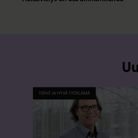
Uu
TERVE JA HYVÄ TYÖELÄMÄ