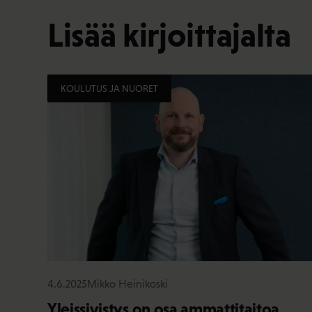
Lisää kirjoittajalta
KOULUTUS JA NUORET
4.6.2025
Mikko Heinikoski
Yleissivistys on osa ammattitaitoa