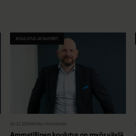
KOULUTUS JA NUORET
16.12.2024
Mikko Heinikoski
Ammatillinen koulutus on myös väylä