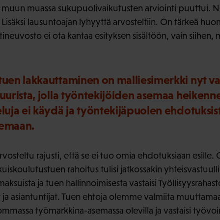
muun muassa sukupuolivaikutusten arviointi puuttui. Ne
 Lisäksi lausuntoajan lyhyyttä arvosteltiin. On tärkeä huo
ineuvosto ei ota kantaa esityksen sisältöön, vain siihen, 
tuen lakkauttaminen on malliesimerkki nyt val
tuurista, jolla työntekijöiden asemaa heikenn
luja ei käydä ja työntekijäpuolen ehdotuksista
lemaan.
vosteltu rajusti, että se ei tuo omia ehdotuksiaan esille
iskoulutustuen rahoitus tulisi jatkossakin yhteisvastuulli
uista ja tuen hallinnoimisesta vastaisi Työllisyysrahasto,
 ja asiantuntijat. Tuen ehtoja olemme valmiita muuttamaa
ikommassa työmarkkina-asemassa olevilla ja vastaisi työv