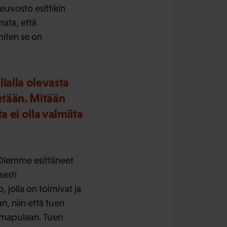
uvosto esittikin
mata, että
miten se on
lalla olevasta
etään. Mitään
 ei olla valmiita
. Olemme esittäneet
sesti
 jolla on toimivat ja
n, niin että tuen
oimapulaan. Tuen