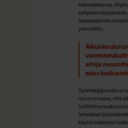
kokonaiskuvaa. Myös 
esityksen korjaamista.
lainsäädännön arvioint
perusteltu.
Aikuiskoulutus
valmistelukult
aitoja neuvotte
edes keskuste
Työntekijäpuolta on ar
muun muassa, että aiku
työttömyysvakuutusmaks
tehokkaat järjestelmät
käyttö lisääntyisi he