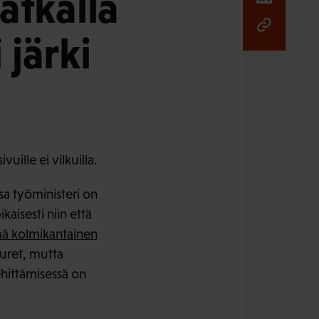
atkalla
 järki
uille ei vilkuilla.
a työministeri on
kaisesti niin että
ämä kolmikantainen
uuret, mutta
hittämisessä on