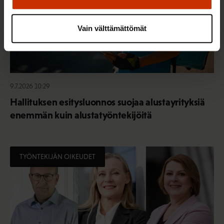
Vain välttämättömät
9.7.2026 10:29
Hallituksen esitysluonnos suojaa alustayrityksiä
enemmän kuin alustatyöntekijöitä
TYÖNTEKIJÄN OIKEUDET