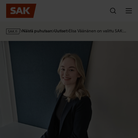
Hyppää
sisältöön
s
Näistä puhutaan
Uutiset
Elisa Väänänen on valittu SAK:…
a
k
Työsuhdeneuvonnan asiantuntija Elisa Väänänen. Kuva SAK.
·
f
i