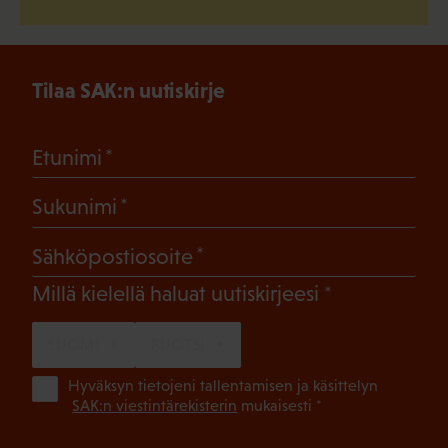
Tilaa SAK:n uutiskirje
(Pakollinen)
Etunimi
(Pakollinen)
Sukunimi
(Pakollinen)
Sähköpostiosoite
(Pakollinen)
Millä kielellä haluat uutiskirjeesi
SUOMI
RUOTSI
(Pa
Hyväksyn tietojeni tallentamisen ja käsittelyn
SAK:n viestintärekisterin
mukaisesti *