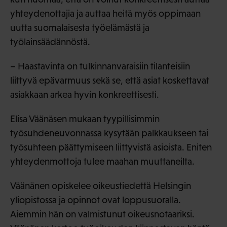
yhteydenottajia ja auttaa heitä myös oppimaan
uutta suomalaisesta työelämästä ja
työlainsäädännöstä.
– Haastavinta on tulkinnanvaraisiin tilanteisiin
liittyvä epävarmuus sekä se, että asiat koskettavat
asiakkaan arkea hyvin konkreettisesti.
Elisa Väänäsen mukaan tyypillisimmin
työsuhdeneuvonnassa kysytään palkkaukseen tai
työsuhteen päättymiseen liittyvistä asioista. Eniten
yhteydenmottoja tulee maahan muuttaneilta.
Väänänen opiskelee oikeustiedettä Helsingin
yliopistossa ja opinnot ovat loppusuoralla.
Aiemmin hän on valmistunut oikeusnotaariksi.