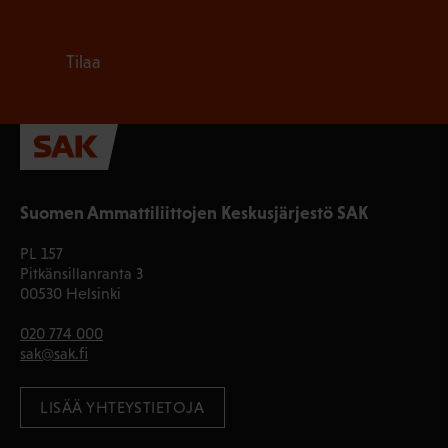
Tilaa
Suomen Ammattiliittojen Keskusjärjestö SAK
PL 157
Pitkänsillanranta 3
00530 Helsinki
020 774 000
sak@sak.fi
LISÄÄ YHTEYSTIETOJA