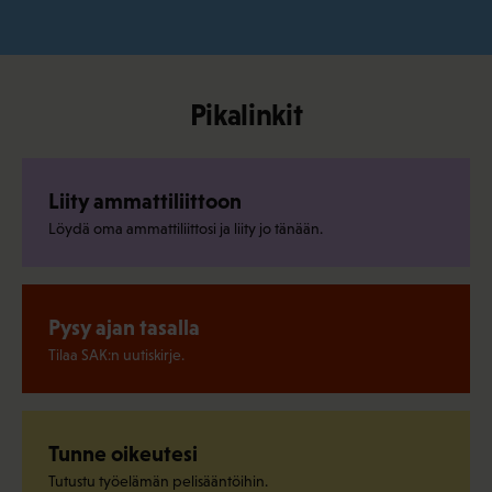
Pikalinkit
Liity ammattiliittoon
Löydä oma ammattiliittosi ja liity jo tänään.
Pysy ajan tasalla
Tilaa SAK:n uutiskirje.
Tunne oikeutesi
Tutustu työelämän pelisääntöihin.