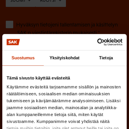
SUOMI
RUOTSI
a
k
o
(
Hyväksyn tietojeni tallentamisen ja käsittelyn
P
l
SAK:n viestintärekisterin
mukaisesti *
a
l
k
i
o
Suostumus
Yksityiskohdat
Tietoja
n
l
e
l
i
Tämä sivusto käyttää evästeitä
n
n
Käytämme evästeitä tarjoamamme sisällön ja mainosten
)
e
räätälöimiseen, sosiaalisen median ominaisuuksien
tukemiseen ja kävijämäärämme analysoimiseen. Lisäksi
n
jaamme sosiaalisen median, mainosalan ja analytiikka-
)
alan kumppaneillemme tietoja siitä, miten käytät
sivustoamme. Kumppanimme voivat yhdistää näitä
tietoja muihin tietoihin, joita olet antanut heille tai joita on