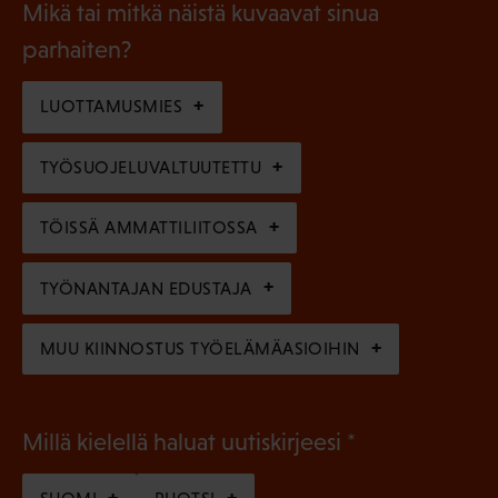
l
Mikä tai mitkä näistä kuvaavat sinua
n
k
l
parhaiten?
e
o
i
n
l
LUOTTAMUSMIES
n
)
l
e
TYÖSUOJELUVALTUUTETTU
i
n
n
)
TÖISSÄ AMMATTILIITOSSA
e
n
TYÖNANTAJAN EDUSTAJA
)
MUU KIINNOSTUS TYÖELÄMÄASIOIHIN
(
Millä kielellä haluat uutiskirjeesi
P