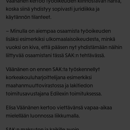
Väänänen kertoo työoikeuden kiinnostavan häntä,
koska siinä yhdistyy sopivasti juridiikka ja
käytännön tilanteet.
– Minulla on aiempaa osaamista työoikeuden
lisäksi esimerkiksi ulkomaalaisoikeudesta, minkä
vuoksi on kiva, että pääsen nyt yhdistämään näihin
liittyvää osaamistani tässä SAK:n tehtävässä.
Väänänen on ennen SAK:ta työskennellyt
korkeakouluharjoittelijana esimerkiksi
maahanmuuttovirastossa ja lakitiedon
toimitusavustajana Edilexin toimituksessa.
Elisa Väänänen kertoo viettävänsä vapaa-aikaa
mielellään luonnossa liikkumalla.
SAK:n maksuton ja kaikille avoin