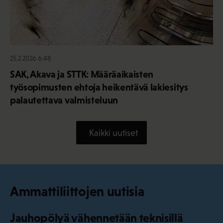
25.2.2026 6:48
SAK, Akava ja STTK: Määräaikaisten
työsopimusten ehtoja heikentävä lakiesitys
palautettava valmisteluun
Kaikki uutiset
Ammattiliittojen uutisia
Jauhopölyä vähennetään teknisillä