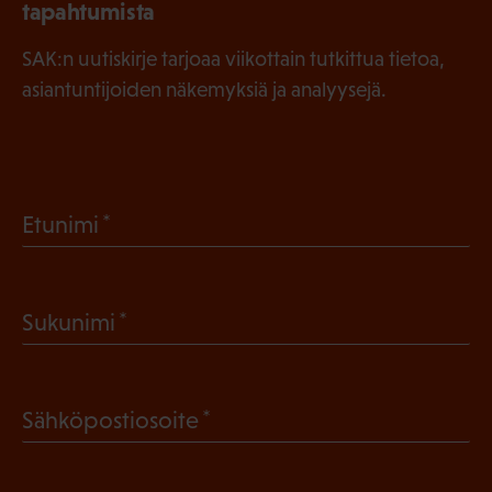
tapahtumista
SAK:n uutiskirje tarjoaa viikottain tutkittua tietoa,
asiantuntijoiden näkemyksiä ja analyysejä.
(
Etunimi
P
a
(
Sukunimi
k
P
o
a
l
(
Sähköpostiosoite
k
l
P
o
i
a