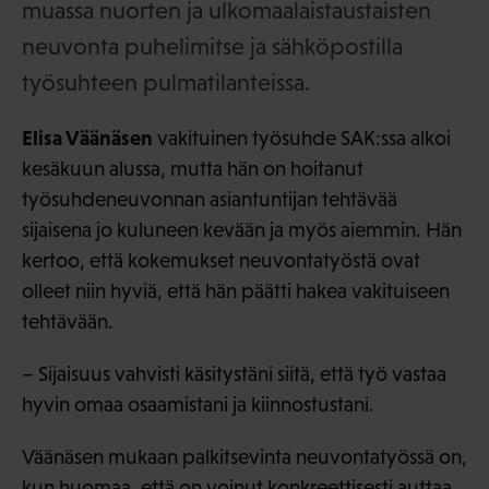
muassa nuorten ja ulkomaalaistaustaisten
neuvonta puhelimitse ja sähköpostilla
työsuhteen pulmatilanteissa.
Elisa Väänäsen
vakituinen työsuhde SAK:ssa alkoi
kesäkuun alussa, mutta hän on hoitanut
työsuhdeneuvonnan asiantuntijan tehtävää
sijaisena jo kuluneen kevään ja myös aiemmin. Hän
kertoo, että kokemukset neuvontatyöstä ovat
olleet niin hyviä, että hän päätti hakea vakituiseen
tehtävään.
– Sijaisuus vahvisti käsitystäni siitä, että työ vastaa
hyvin omaa osaamistani ja kiinnostustani.
Väänäsen mukaan palkitsevinta neuvontatyössä on,
kun huomaa, että on voinut konkreettisesti auttaa