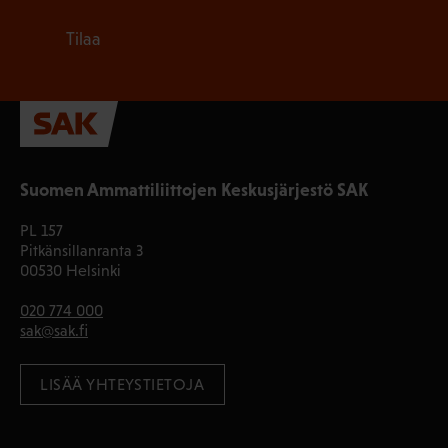
Tilaa
Suomen Ammattiliittojen Keskusjärjestö SAK
PL 157
Pitkänsillanranta 3
00530 Helsinki
020 774 000
sak@sak.fi
LISÄÄ YHTEYSTIETOJA