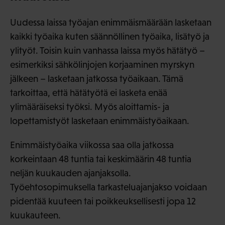
Uudessa laissa työajan enimmäismäärään lasketaan
kaikki työaika kuten säännöllinen työaika, lisätyö ja
ylityöt. Toisin kuin vanhassa laissa myös hätätyö –
esimerkiksi sähkölinjojen korjaaminen myrskyn
jälkeen – lasketaan jatkossa työaikaan. Tämä
tarkoittaa, että hätätyötä ei lasketa enää
ylimääräiseksi työksi. Myös aloittamis- ja
lopettamistyöt lasketaan enimmäistyöaikaan.
Enimmäistyöaika viikossa saa olla jatkossa
korkeintaan 48 tuntia tai keskimäärin 48 tuntia
neljän kuukauden ajanjaksolla.
Työehtosopimuksella tarkasteluajanjakso voidaan
pidentää kuuteen tai poikkeuksellisesti jopa 12
kuukauteen.