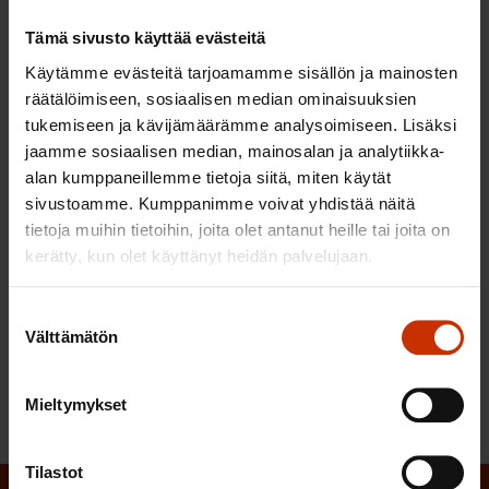
Uuden työaikalain vaikutukset selviävätkin
tarkemmin vasta, kun laki alkaa näkyä
Tämä sivusto käyttää evästeitä
työehtosopimuksissa.
Käytämme evästeitä tarjoamamme sisällön ja mainosten
räätälöimiseen, sosiaalisen median ominaisuuksien
Pirjo Pajunen
tukemiseen ja kävijämäärämme analysoimiseen. Lisäksi
jaamme sosiaalisen median, mainosalan ja analytiikka-
Lue myös Anu-Tuijan Lehdon blogikirjoitus
alan kumppaneillemme tietoja siitä, miten käytät
aiheesta
.
sivustoamme. Kumppanimme voivat yhdistää näitä
tietoja muihin tietoihin, joita olet antanut heille tai joita on
kerätty, kun olet käyttänyt heidän palvelujaan.
Suostumuksen
LÖYDÄ LISÄÄ TÄMÄNKALTAISTA SISÄLTÖÄ:
Välttämätön
valinta
TYÖAIKA
Mieltymykset
Tilastot