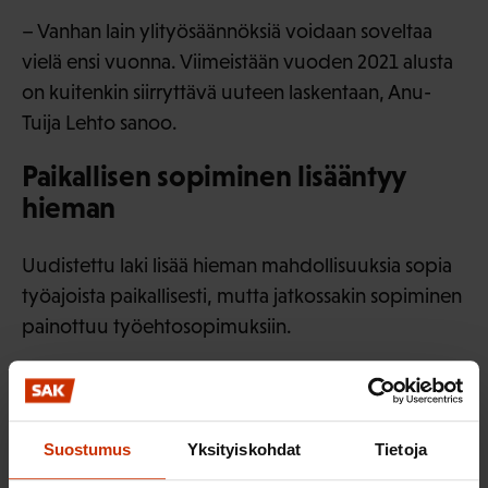
– Vanhan lain ylityösäännöksiä voidaan soveltaa
vielä ensi vuonna. Viimeistään vuoden 2021 alusta
on kuitenkin siirryttävä uuteen laskentaan, Anu-
Tuija Lehto sanoo.
Paikallisen sopiminen lisääntyy
hieman
Uudistettu laki lisää hieman mahdollisuuksia sopia
työajoista paikallisesti, mutta jatkossakin sopiminen
painottuu työehtosopimuksiin.
– Työajoista voi työehtosopimuksissa sopia varsin
laajasti toisin, ja niin myös paljon tehdään, Anu-Tuija
Lehto muistuttaa.
Suostumus
Yksityiskohdat
Tietoja