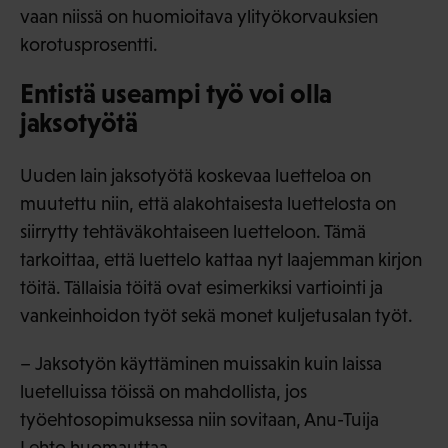
vaan niissä on huomioitava ylityökorvauksien
korotusprosentti.
Entistä useampi työ voi olla
jaksotyötä
Uuden lain jaksotyötä koskevaa luetteloa on
muutettu niin, että alakohtaisesta luettelosta on
siirrytty tehtäväkohtaiseen luetteloon. Tämä
tarkoittaa, että luettelo kattaa nyt laajemman kirjon
töitä. Tällaisia töitä ovat esimerkiksi vartiointi ja
vankeinhoidon työt sekä monet kuljetusalan työt.
– Jaksotyön käyttäminen muissakin kuin laissa
luetelluissa töissä on mahdollista, jos
työehtosopimuksessa niin sovitaan, Anu-Tuija
Lehto huomauttaa.