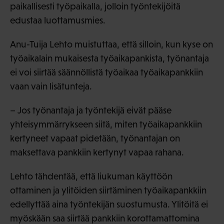
paikallisesti työpaikalla, jolloin työntekijöitä
edustaa luottamusmies.
Anu-Tuija Lehto muistuttaa, että silloin, kun kyse on
työaikalain mukaisesta työaikapankista, työnantaja
ei voi siirtää säännöllistä työaikaa työaikapankkiin
vaan vain lisätunteja.
– Jos työnantaja ja työntekijä eivät pääse
yhteisymmärrykseen siitä, miten työaikapankkiin
kertyneet vapaat pidetään, työnantajan on
maksettava pankkiin kertynyt vapaa rahana.
Lehto tähdentää, että liukuman käyttöön
ottaminen ja ylitöiden siirtäminen työaikapankkiin
edellyttää aina työntekijän suostumusta. Ylitöitä ei
myöskään saa siirtää pankkiin korottamattomina