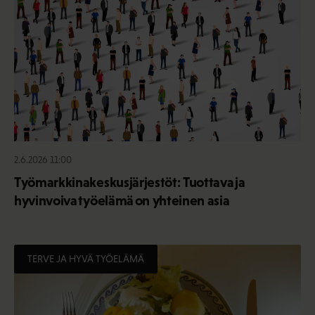
2.6.2026 11:00
Työmarkkinakeskusjärjestöt: Tuottava ja
hyvinvoiva työelämä on yhteinen asia
TERVE JA HYVÄ TYÖELÄMÄ