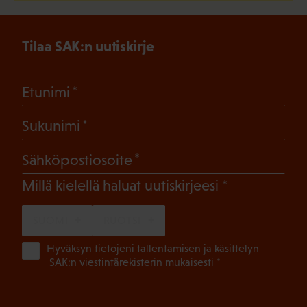
Tilaa SAK:n uutiskirje
(Pakollinen)
Etunimi
(Pakollinen)
Sukunimi
(Pakollinen)
Sähköpostiosoite
(Pakollinen)
Millä kielellä haluat uutiskirjeesi
SUOMI
RUOTSI
(Pa
Hyväksyn tietojeni tallentamisen ja käsittelyn
SAK:n viestintärekisterin
mukaisesti *