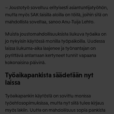
– Joustotyö soveltuu erityisesti asiantuntijatyöhön,
mutta myös SAK:laisilla aloilla on töitä, joihin sitä on
mahdollista soveltaa, sanoo Anu-Tuija Lehto.
Muista joustomahdollisuuksista liukuva työaika on
jo nykyisin käytössä monilla työpaikoilla. Uudessa
laissa liukuma-aika laajenee ja työnantajan on
pyrittävä antamaan kertyneet tunnit vapaana
kokonaisina päivinä.
Työaikapankista säädetään nyt
laissa
Työaikapankin käytöstä on sovittu monissa
työehtosopimuksissa, mutta nyt siitä tulee kirjaus
myös lakiin. Uutta on mahdollisuus sopia pankista