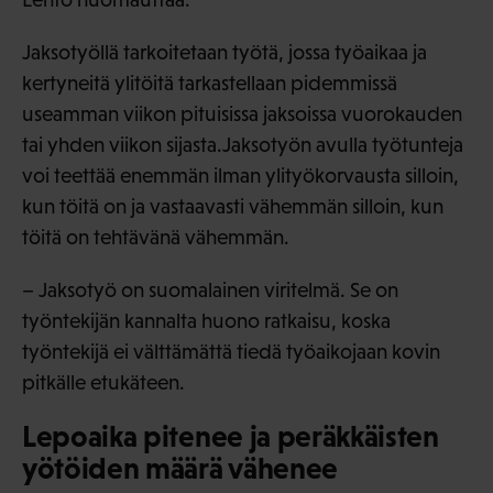
Jaksotyöllä tarkoitetaan työtä, jossa työaikaa ja
kertyneitä ylitöitä tarkastellaan pidemmissä
useamman viikon pituisissa jaksoissa vuorokauden
tai yhden viikon sijasta.Jaksotyön avulla työtunteja
voi teettää enemmän ilman ylityökorvausta silloin,
kun töitä on ja vastaavasti vähemmän silloin, kun
töitä on tehtävänä vähemmän.
– Jaksotyö on suomalainen viritelmä. Se on
työntekijän kannalta huono ratkaisu, koska
työntekijä ei välttämättä tiedä työaikojaan kovin
pitkälle etukäteen.
Lepoaika pitenee ja peräkkäisten
yötöiden määrä vähenee