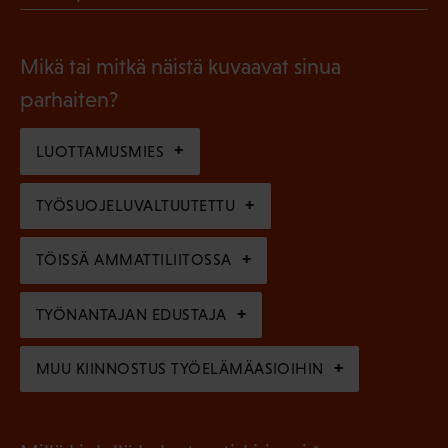
l
P
o
i
a
l
Mikä tai mitkä näistä kuvaavat sinua
n
k
l
parhaiten?
e
o
i
n
l
LUOTTAMUSMIES
n
)
l
e
TYÖSUOJELUVALTUUTETTU
i
n
n
)
TÖISSÄ AMMATTILIITOSSA
e
n
TYÖNANTAJAN EDUSTAJA
)
MUU KIINNOSTUS TYÖELÄMÄASIOIHIN