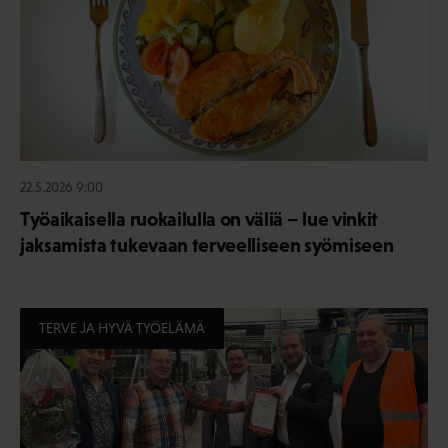
22.5.2026 9:00
Työaikaisella ruokailulla on väliä – lue vinkit
jaksamista tukevaan terveelliseen syömiseen
TERVE JA HYVÄ TYÖELÄMÄ