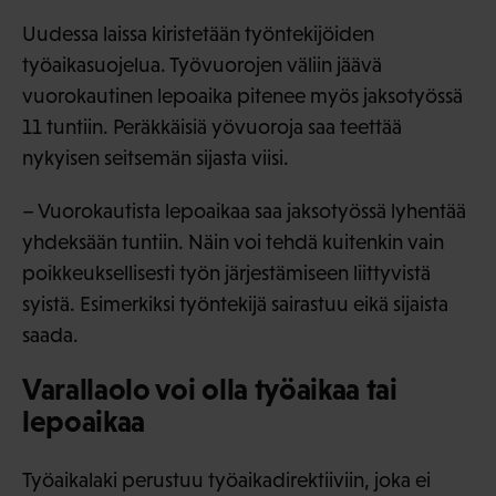
Uudessa laissa kiristetään työntekijöiden
työaikasuojelua. Työvuorojen väliin jäävä
vuorokautinen lepoaika pitenee myös jaksotyössä
11 tuntiin. Peräkkäisiä yövuoroja saa teettää
nykyisen seitsemän sijasta viisi.
– Vuorokautista lepoaikaa saa jaksotyössä lyhentää
yhdeksään tuntiin. Näin voi tehdä kuitenkin vain
poikkeuksellisesti työn järjestämiseen liittyvistä
syistä. Esimerkiksi työntekijä sairastuu eikä sijaista
saada.
Varallaolo voi olla työaikaa tai
lepoaikaa
Työaikalaki perustuu työaikadirektiiviin, joka ei