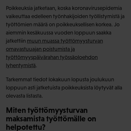
Poikkeuksia jatketaan, koska koronavirusepidemia
vaikeuttaa edelleen työnhakijoiden työllistymistä ja
työttömien määrä on poikkeuksellisen korkea. Jo
aiemmin kesäkuussa vuoden loppuun saakka
jatkettiin
muun muassa työttömyysturvan
omavastuuajan poistumista ja
työttömyyspäivärahan työssäoloehdon
lyhentymistä
.
Tarkemmat tiedot lokakuun lopusta joulukuun
loppuun asti jatketuista poikkeuksista löytyvät alla
olevasta listasta.
Miten työttömyysturvan
maksamista työttömälle on
helpotettu?