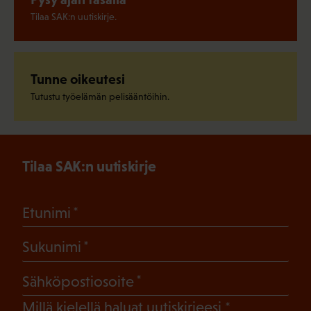
Tilaa SAK:n uutiskirje.
Tunne oikeutesi
Tutustu työelämän pelisääntöihin.
Tilaa SAK:n uutiskirje
(Pakollinen)
Etunimi
(Pakollinen)
Sukunimi
(Pakollinen)
Sähköpostiosoite
(Pakollinen)
Millä kielellä haluat uutiskirjeesi