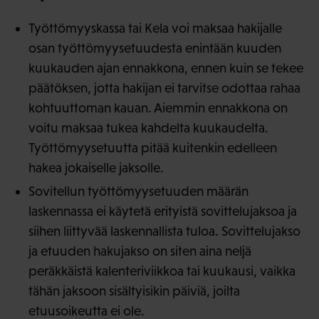
Työttömyyskassa tai Kela voi maksaa hakijalle
osan työttömyysetuudesta enintään kuuden
kuukauden ajan ennakkona, ennen kuin se tekee
päätöksen, jotta hakijan ei tarvitse odottaa rahaa
kohtuuttoman kauan. Aiemmin ennakkona on
voitu maksaa tukea kahdelta kuukaudelta.
Työttömyysetuutta pitää kuitenkin edelleen
hakea jokaiselle jaksolle.
Sovitellun työttömyysetuuden määrän
laskennassa ei käytetä erityistä sovittelujaksoa ja
siihen liittyvää laskennallista tuloa. Sovittelujakso
ja etuuden hakujakso on siten aina neljä
peräkkäistä kalenteriviikkoa tai kuukausi, vaikka
tähän jaksoon sisältyisikin päiviä, joilta
etuusoikeutta ei ole.