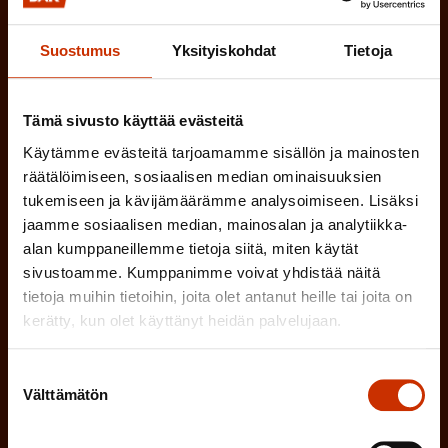
Tilaa SAK:n uutiskirje ja pysy kartalla
Suostumus
Yksityiskohdat
Tietoja
tapahtumista
SAK:n uutiskirje tarjoaa viikottain tutkittua tietoa,
Tämä sivusto käyttää evästeitä
asiantuntijoiden näkemyksiä ja analyysejä.
Käytämme evästeitä tarjoamamme sisällön ja mainosten
räätälöimiseen, sosiaalisen median ominaisuuksien
tukemiseen ja kävijämäärämme analysoimiseen. Lisäksi
jaamme sosiaalisen median, mainosalan ja analytiikka-
(
alan kumppaneillemme tietoja siitä, miten käytät
Etunimi
sivustoamme. Kumppanimme voivat yhdistää näitä
P
tietoja muihin tietoihin, joita olet antanut heille tai joita on
a
kerätty, kun olet käyttänyt heidän palvelujaan.
(
Sukunimi
k
P
Suostumuksen
o
Välttämätön
valinta
a
l
(
Sähköpostiosoite
k