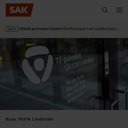
Hyppää
sisältöön
s
Näistä puhutaan
Uutiset
Työttömyysturvan poikkeuksia j…
a
k
·
f
i
Kuva: Patrik Lindström