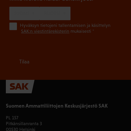
SUOMI
RUOTSI
(Pa
Hyväksyn tietojeni tallentamisen ja käsittelyn
SAK:n viestintärekisterin
mukaisesti *
Tilaa
Suomen Ammattiliittojen Keskusjärjestö SAK
PL 157
Pitkänsillanranta 3
00530 Helsinki