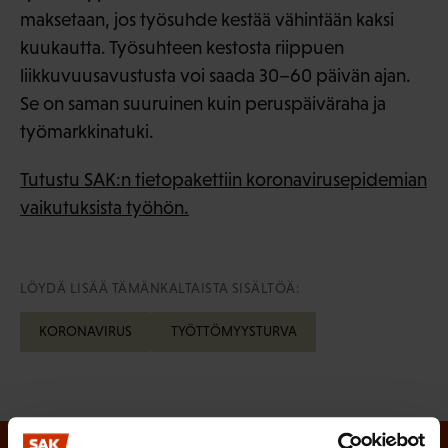
maksetaan, jos työsuhde kestää vähintään kaksi
kuukautta. Työsuhteen kestosta riippuen
liikkuvuusavustusta voi saada 30–60 päivän ajan.
Se on saman suuruinen kuin peruspäiväraha ja
työmarkkinatuki.
Tutustu SAK:n tietopakettiin koronavirusepidemian
vaikutuksista työhön.
LÖYDÄ LISÄÄ TÄMÄNKALTAISTA SISÄLTÖÄ:
KORONAVIRUS
TYÖTTÖMYYSTURVA