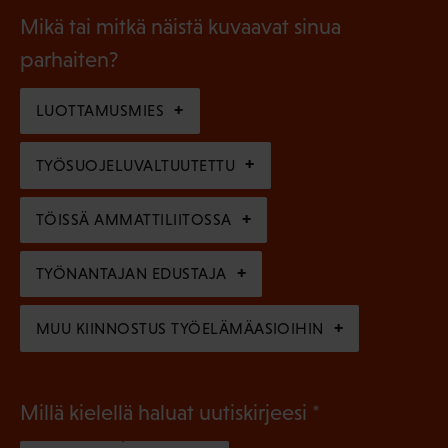
a
l
Mikä tai mitkä näistä kuvaavat sinua
n
k
l
parhaiten?
e
o
i
n
l
LUOTTAMUSMIES
n
)
l
e
TYÖSUOJELUVALTUUTETTU
i
n
n
)
TÖISSÄ AMMATTILIITOSSA
e
n
TYÖNANTAJAN EDUSTAJA
)
MUU KIINNOSTUS TYÖELÄMÄASIOIHIN
(
Millä kielellä haluat uutiskirjeesi
P