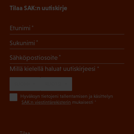
Tilaa SAK:n uutiskirje
(Pakollinen)
Etunimi
(Pakollinen)
Sukunimi
(Pakollinen)
Sähköpostiosoite
(Pakollinen)
Millä kielellä haluat uutiskirjeesi
SUOMI
RUOTSI
(Pa
Hyväksyn tietojeni tallentamisen ja käsittelyn
SAK:n viestintärekisterin
mukaisesti *
Tilaa