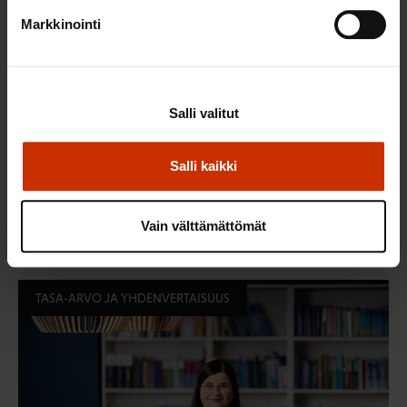
Markkinointi
Salli valitut
Salli kaikki
3.6.2026 13:34
Mikä muuttui määräaikaisissa työsuhteissa? Lue
juristin vastaukset!
Vain välttämättömät
TASA-ARVO JA YHDENVERTAISUUS