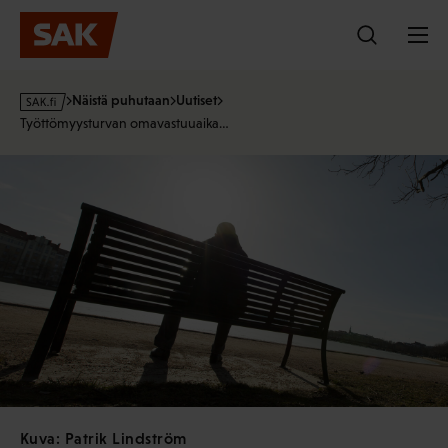
Hyppää
sisältöön
s
Näistä puhutaan
Uutiset
a
Työttömyysturvan omavastuuaika…
k
·
f
i
Kuva: Patrik Lindström