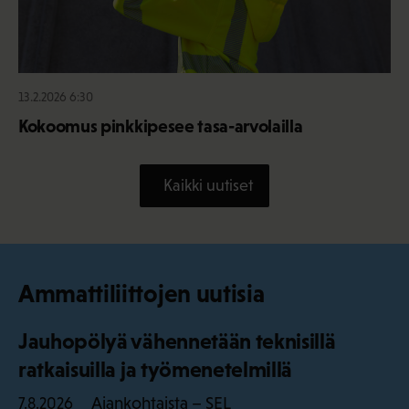
13.2.2026 6:30
Kokoomus pinkkipesee tasa-arvolailla
Kaikki uutiset
Ammattiliittojen uutisia
Jauhopölyä vähennetään teknisillä
ratkaisuilla ja työmenetelmillä
Ajankohtaista – SEL
7.8.2026