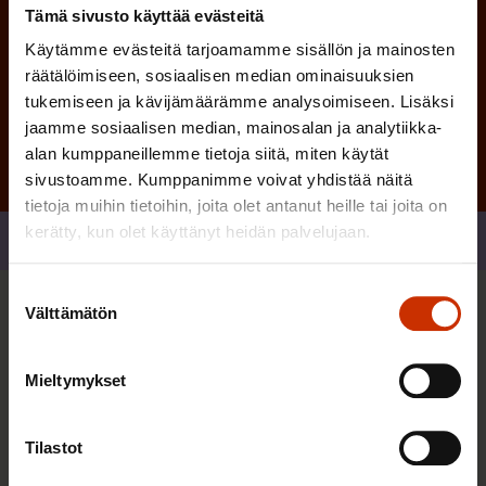
Tämä sivusto käyttää evästeitä
Käytämme evästeitä tarjoamamme sisällön ja mainosten
Tilaa
räätälöimiseen, sosiaalisen median ominaisuuksien
tukemiseen ja kävijämäärämme analysoimiseen. Lisäksi
jaamme sosiaalisen median, mainosalan ja analytiikka-
alan kumppaneillemme tietoja siitä, miten käytät
sivustoamme. Kumppanimme voivat yhdistää näitä
tietoja muihin tietoihin, joita olet antanut heille tai joita on
kerätty, kun olet käyttänyt heidän palvelujaan.
Jaa
Suostumuksen
Välttämätön
valinta
Sinua saattaa myös kiinnostaa
Mieltymykset
TASA-ARVO JA YHDENVERTAISUUS
Tilastot