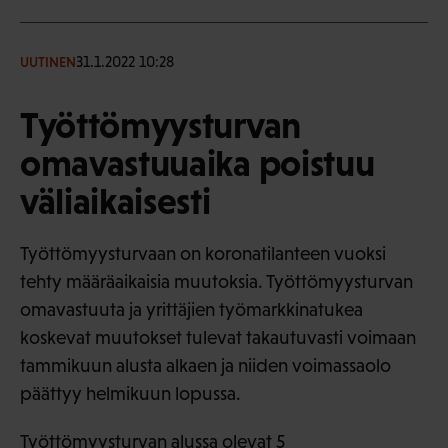
31.1.2022 10:28
UUTINEN
Työttömyysturvan
omavastuuaika poistuu
väliaikaisesti
Työttömyysturvaan on koronatilanteen vuoksi
tehty määräaikaisia muutoksia. Työttömyysturvan
omavastuuta ja yrittäjien työmarkkinatukea
koskevat muutokset tulevat takautuvasti voimaan
tammikuun alusta alkaen ja niiden voimassaolo
päättyy helmikuun lopussa.
Työttömyysturvan alussa olevat 5