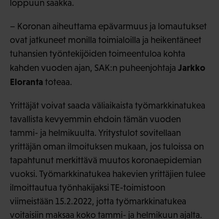
loppuun saakka.
– Koronan aiheuttama epävarmuus ja lomautukset
ovat jatkuneet monilla toimialoilla ja heikentäneet
tuhansien työntekijöiden toimeentuloa kohta
Jarkko
kahden vuoden ajan, SAK:n puheenjohtaja
Eloranta
toteaa.
Yrittäjät voivat saada väliaikaista työmarkkinatukea
tavallista kevyemmin ehdoin tämän vuoden
tammi- ja helmikuulta. Yritystulot sovitellaan
yrittäjän oman ilmoituksen mukaan, jos tuloissa on
tapahtunut merkittävä muutos koronaepidemian
vuoksi. Työmarkkinatukea hakevien yrittäjien tulee
ilmoittautua työnhakijaksi TE-toimistoon
viimeistään 15.2.2022, jotta työmarkkinatukea
voitaisiin maksaa koko tammi- ja helmikuun ajalta.