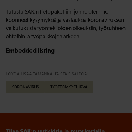
Tutustu SAK:n tietopakettiin
, jonne olemme
koonneet kysymyksiä ja vastauksia koronaviruksen
vaikutuksista työntekijöiden oikeuksiin, työsuhteen
ehtoihin ja työpaikkojen arkeen.
Embedded listing
LÖYDÄ LISÄÄ TÄMÄNKALTAISTA SISÄLTÖÄ:
KORONAVIRUS
TYÖTTÖMYYSTURVA
Tilaa SAK:n uutiskirje ja pysy kartalla