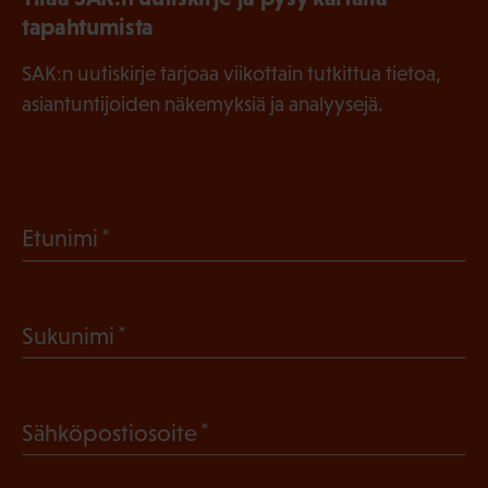
tapahtumista
SAK:n uutiskirje tarjoaa viikottain tutkittua tietoa,
asiantuntijoiden näkemyksiä ja analyysejä.
(
Etunimi
P
a
(
Sukunimi
k
P
o
a
l
(
Sähköpostiosoite
k
l
P
o
i