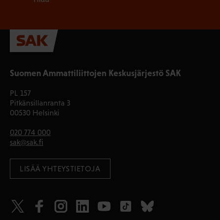
Suomen Ammattiliittojen Keskusjärjestö SAK
PL 157
Pitkänsillanranta 3
00530 Helsinki
020 774 000
sak@sak.fi
LISÄÄ YHTEYSTIETOJA