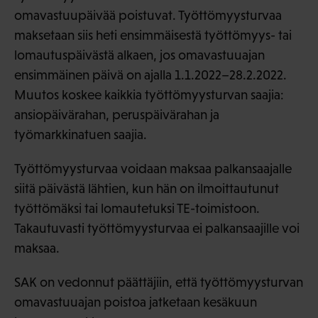
omavastuupäivää poistuvat. Työttömyysturvaa
maksetaan siis heti ensimmäisestä työttömyys- tai
lomautuspäivästä alkaen, jos omavastuuajan
ensimmäinen päivä on ajalla 1.1.2022–28.2.2022.
Muutos koskee kaikkia työttömyysturvan saajia:
ansiopäivärahan, peruspäivärahan ja
työmarkkinatuen saajia.
Työttömyysturvaa voidaan maksaa palkansaajalle
siitä päivästä lähtien, kun hän on ilmoittautunut
työttömäksi tai lomautetuksi TE-toimistoon.
Takautuvasti työttömyysturvaa ei palkansaajille voi
maksaa.
SAK on vedonnut päättäjiin, että työttömyysturvan
omavastuuajan poistoa jatketaan kesäkuun