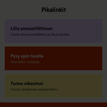
Pikalinkit
Liity ammattiliittoon
Löydä oma ammattiliittosi ja liity jo tänään.
Pysy ajan tasalla
Tilaa SAK:n uutiskirje.
Tunne oikeutesi
Tutustu työelämän pelisääntöihin.