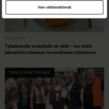
Vain välttämättömät
22.5.2026 9:00
Työaikaisella ruokailulla on väliä – lue vinkit
jaksamista tukevaan terveelliseen syömiseen
TERVE JA HYVÄ TYÖELÄMÄ