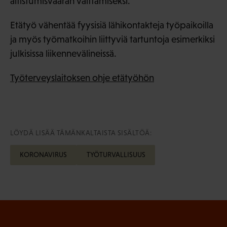
altistumisvaaran välttämiseksi.
Etätyö vähentää fyysisiä lähikontakteja työpaikoilla
ja myös työmatkoihin liittyviä tartuntoja esimerkiksi
julkisissa liikennevälineissä.
Työterveyslaitoksen ohje etätyöhön
LÖYDÄ LISÄÄ TÄMÄNKALTAISTA SISÄLTÖÄ:
KORONAVIRUS
TYÖTURVALLISUUS