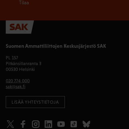
Tilaa
Suomen Ammattiliittojen Keskusjärjestö SAK
PL 157
Pitkänsillanranta 3
00530 Helsinki
020 774 000
sak@sak.fi
LISÄÄ YHTEYSTIETOJA