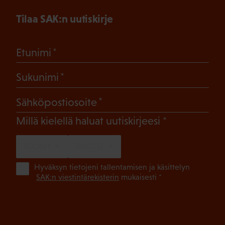
Tilaa SAK:n uutiskirje
(Pakollinen)
Etunimi
(Pakollinen)
Sukunimi
(Pakollinen)
Sähköpostiosoite
(Pakollinen)
Millä kielellä haluat uutiskirjeesi
SUOMI
RUOTSI
(Pa
Hyväksyn tietojeni tallentamisen ja käsittelyn
SAK:n viestintärekisterin
mukaisesti *