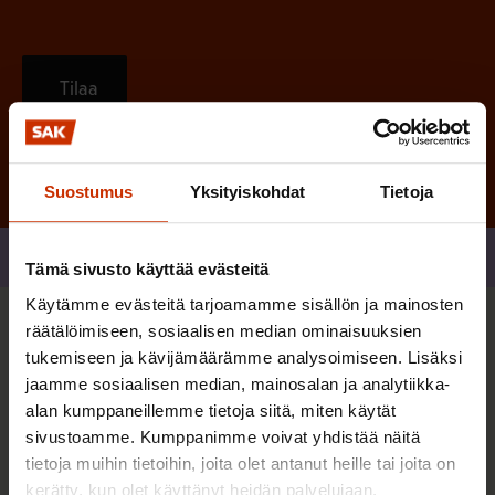
Tilaa
Suostumus
Yksityiskohdat
Tietoja
Jaa
Tämä sivusto käyttää evästeitä
Käytämme evästeitä tarjoamamme sisällön ja mainosten
räätälöimiseen, sosiaalisen median ominaisuuksien
Sinua saattaa myös kiinnostaa
tukemiseen ja kävijämäärämme analysoimiseen. Lisäksi
jaamme sosiaalisen median, mainosalan ja analytiikka-
alan kumppaneillemme tietoja siitä, miten käytät
TERVE JA HYVÄ TYÖELÄMÄ
sivustoamme. Kumppanimme voivat yhdistää näitä
tietoja muihin tietoihin, joita olet antanut heille tai joita on
kerätty, kun olet käyttänyt heidän palvelujaan.