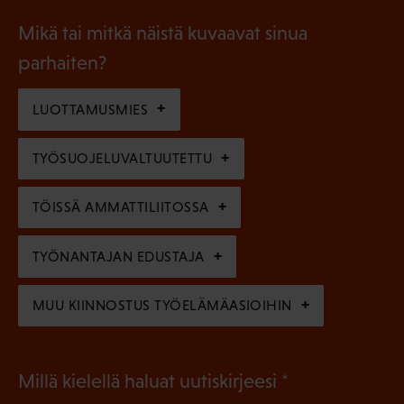
i
a
l
Mikä tai mitkä näistä kuvaavat sinua
n
k
l
parhaiten?
e
o
i
n
l
LUOTTAMUSMIES
n
)
l
e
TYÖSUOJELUVALTUUTETTU
i
n
n
)
TÖISSÄ AMMATTILIITOSSA
e
n
TYÖNANTAJAN EDUSTAJA
)
MUU KIINNOSTUS TYÖELÄMÄASIOIHIN
(
Millä kielellä haluat uutiskirjeesi