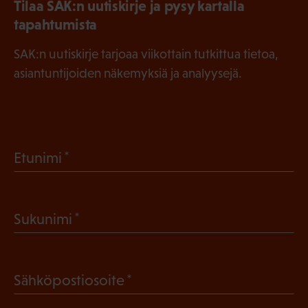
Tilaa SAK:n uutiskirje ja pysy kartalla
tapahtumista
SAK:n uutiskirje tarjoaa viikottain tutkittua tietoa,
asiantuntijoiden näkemyksiä ja analyysejä.
(
Etunimi
P
a
(
Sukunimi
k
P
o
a
l
(
Sähköpostiosoite
k
l
P
o