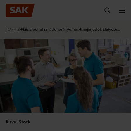
Hyppää
sisältöön
s
Näistä puhutaan
Uutiset
Työmarkkinajärjestöt: Etätyösu…
a
k
·
f
i
Kuva iStock