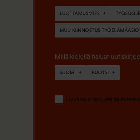
k
l
o
LUOTTAMUSMIES
TYÖSUOJE
i
l
n
MUU KIINNOSTUS TYÖELÄMÄASIO
l
e
i
n
n
Millä kielellä haluat uutiskirjee
)
e
SUOMI
RUOTSI
n
)
Hyväksyn tietojeni tallentamis