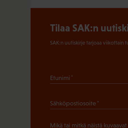
Tilaa SAK:n uutisk
SAK:n uutiskirje tarjoaa viikottain 
(
Etunimi
P
a
(
Sähköpostiosoite
k
P
o
a
l
Mikä tai mitkä näistä kuvaavat