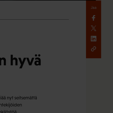
Jaa
on hyvä
iää nyt seitsemättä
ntekijöiden
kilöstöä.