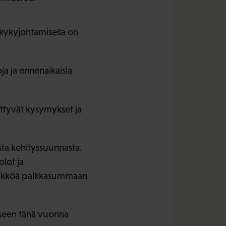
ökykyjohtamisella on
a ja ennenaikaisia
ittyvät kysymykset ja
sta kehityssuunnasta.
lot ja
ksikköä palkkasummaan
kseen tänä vuonna