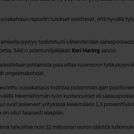
sikatsaus-raportin tulokset osoittavat, että hyvällä ty
amisella pystyy todistetusti vähentämään sairaspoissaoloj
Kari Haring
lomia, SAK:n asiantuntijalääkäri
sanoo.
arkoitetaan johtamista joka ottaa huomioon työkykyyn li
tyvät ongelmakohdat.
teutettu vuosikatsaus todistaa pidemmän ajan positiivise
välillä tekemättömän työn kustannukset eli sairauspoissao
 ovat laskeneet yrityksissä keskimäärin 1,3 prosenttiy
on ollut tasaisesti alaspäin.
 tämä tarkoittaa noin 22 miljoonan euron säästöä tutkimu