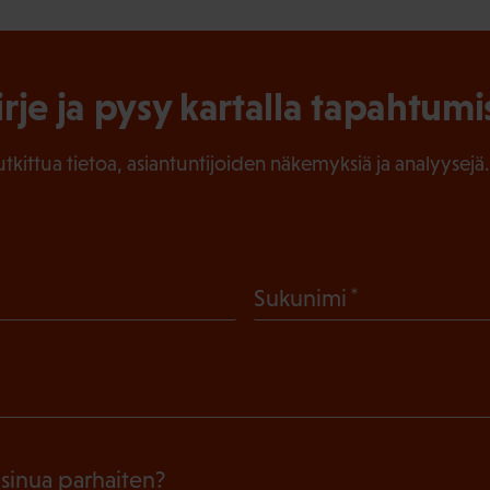
irje ja pysy kartalla tapahtumi
tutkittua tietoa, asiantuntijoiden näkemyksiä ja analyysejä.
(
Sukunimi
P
a
k
o
l
 sinua parhaiten?