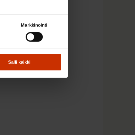
ojen Keskusjärjestö
tusyhtiö PwC sekä
Markkinointi
utusyhtiö If.
Salli kaikki