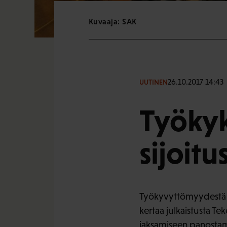
Kuvaaja: SAK
26.10.2017 14:43
UUTINEN
Työkyk
sijoitu
Työkyvyttömyydestä jo
kertaa julkaistusta T
jaksamiseen panostami