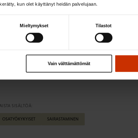
n kerätty, kun olet käyttänyt heidän palvelujaan.
osikatsauksen tekivät yhteistyössä Suomen Ammattiliitt
eskusliitto EK, Terveystalo, Työterveyslaitos, tilintarkas
Mieltymykset
Tilastot
Etera, Ilmarinen, Keva, Varma ja Veritas sekä vahinkovaku
ltiin 55 yrityksen tilannetta.
män työn vuosikatsaus
Vain välttämättömät
ISTA SISÄLTÖÄ:
OSATYÖKYKYISET
SAIRASTAMINEN