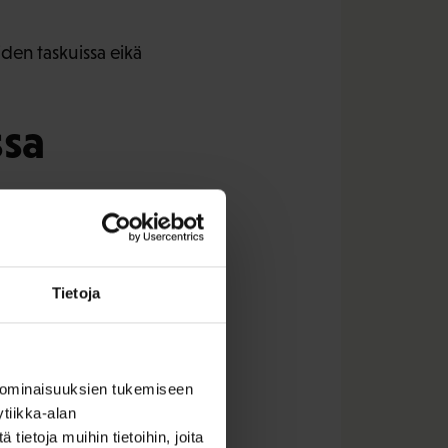
iden taskuissa eikä
ssa
jät ja työnantajat ovat
naltaehkäisevään
Tietoja
rää. Pitää puuttua
 olemassa olevasta
 ominaisuuksien tukemiseen
tuntija joka näkyy
tiikka-alan
ietoja muihin tietoihin, joita