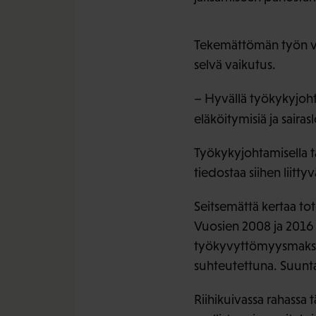
Tekemättömän työn vuo
selvä vaikutus.
– Hyvällä työkykyjoht
eläköitymisiä ja sairas
Työkykyjohtamisella t
tiedostaa siihen liit
Seitsemättä kertaa to
Vuosien 2008 ja 2016 
työkyvyttömyysmaksut
suhteutettuna. Suunta 
Riihikuivassa rahassa