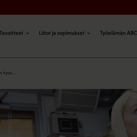
o
Tavoitteet
Liitot ja sopimukset
Työelämän ABC
on hyvä …