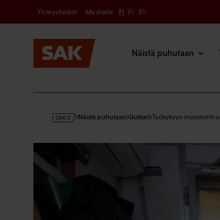
Secondary
Hyppää
Yhteystiedot
Medialle
FI
SV
EN
sisältöön
Päävalikk
Näistä puhutaan
s
Näistä puhutaan
Uutiset
Työkykyyn investointi 
a
k
·
f
i