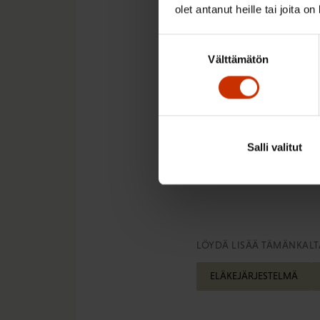
olet antanut heille tai joita o
Tekemättömän työn vu
Suostumuksen
SAK, Elinkeinoelämän k
Välttämätön
valinta
eläkevakuuttajat Elo, 
Tutkimuksessa tarkaste
Lue lisää –
Tekemättö
Salli valitut
Johannes Waris
LÖYDÄ LISÄÄ TÄMÄNKALTA
ELÄKEJÄRJESTELMÄ