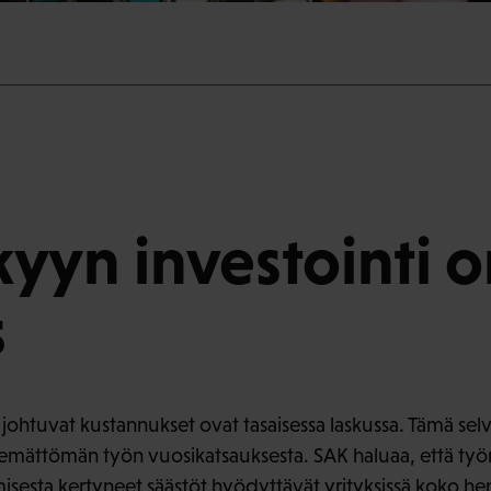
yyn investointi 
s
htuvat kustannukset ovat tasaisessa laskussa. Tämä selv
ekemättömän työn vuosikatsauksesta. SAK haluaa, että työ
sesta kertyneet säästöt hyödyttävät yrityksissä koko hen