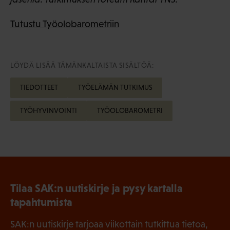
Tutustu Työolobarometriin
LÖYDÄ LISÄÄ TÄMÄNKALTAISTA SISÄLTÖÄ:
TIEDOTTEET
TYÖELÄMÄN TUTKIMUS
TYÖHYVINVOINTI
TYÖOLOBAROMETRI
Tilaa SAK:n uutiskirje ja pysy kartalla
tapahtumista
SAK:n uutiskirje tarjoaa viikottain tutkittua tietoa,