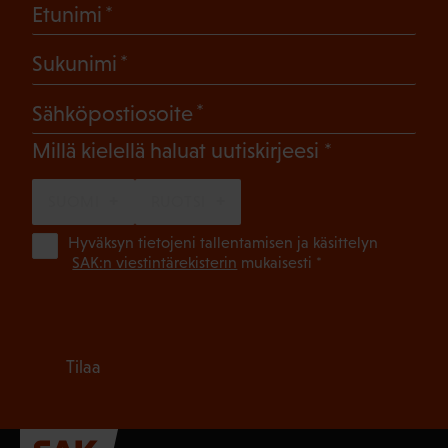
(Pakollinen)
Etunimi
(Pakollinen)
Sukunimi
(Pakollinen)
Sähköpostiosoite
(Pakollinen)
Millä kielellä haluat uutiskirjeesi
SUOMI
RUOTSI
(Pa
Hyväksyn tietojeni tallentamisen ja käsittelyn
SAK:n viestintärekisterin
mukaisesti *
Tilaa