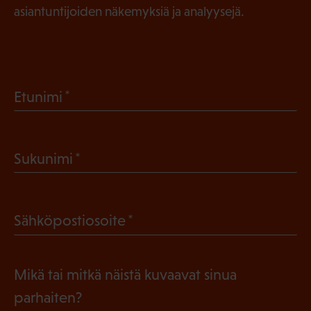
asiantuntijoiden näkemyksiä ja analyysejä.
(
Etunimi
P
a
(
Sukunimi
k
P
o
a
l
(
Sähköpostiosoite
k
l
P
o
i
a
l
Mikä tai mitkä näistä kuvaavat sinua
n
k
l
parhaiten?
e
o