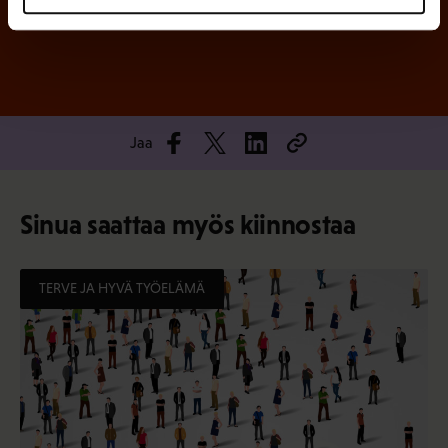
Jaa
Sinua saattaa myös kiinnostaa
TERVE JA HYVÄ TYÖELÄMÄ