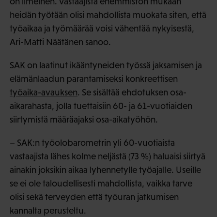
on ilmeinen. Vastaajista enemmistön mukaan
heidän työtään olisi mahdollista muokata siten, että
työaikaa ja työmäärää voisi vähentää nykyisestä,
Ari-Matti Näätänen sanoo.
SAK on laatinut ikääntyneiden työssä jaksamisen ja
elämänlaadun parantamiseksi konkreettisen
työaika-avauksen
. Se sisältää ehdotuksen osa-
aikarahasta, jolla tuettaisiin 60- ja 61-vuotiaiden
siirtymistä määräajaksi osa-aikatyöhön.
– SAK:n työolobarometrin yli 60-vuotiaista
vastaajista lähes kolme neljästä (73 %) haluaisi siirtyä
ainakin joksikin aikaa lyhennetylle työajalle. Useille
se ei ole taloudellisesti mahdollista, vaikka tarve
olisi sekä terveyden että työuran jatkumisen
kannalta perusteltu.