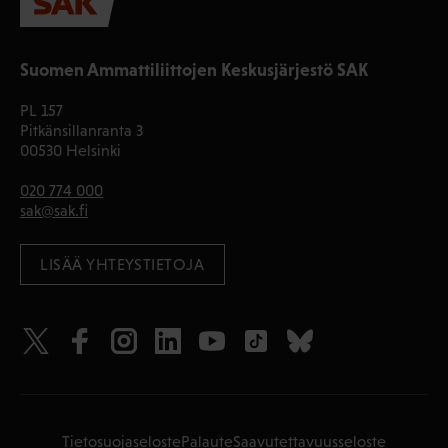
Suomen Ammattiliittojen Keskusjärjestö SAK
PL 157
Pitkänsillanranta 3
00530 Helsinki
020 774 000
sak@sak.fi
LISÄÄ YHTEYSTIETOJA
Tietosuojaseloste
Palaute
Saavutettavuusseloste