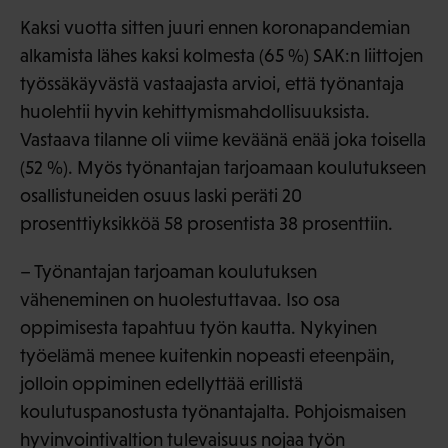
Kaksi vuotta sitten juuri ennen koronapandemian
alkamista lähes kaksi kolmesta (65 %) SAK:n liittojen
työssäkäyvästä vastaajasta arvioi, että työnantaja
huolehtii hyvin kehittymismahdollisuuksista.
Vastaava tilanne oli viime keväänä enää joka toisella
(52 %). Myös työnantajan tarjoamaan koulutukseen
osallistuneiden osuus laski peräti 20
prosenttiyksikköä 58 prosentista 38 prosenttiin.
– Työnantajan tarjoaman koulutuksen
väheneminen on huolestuttavaa. Iso osa
oppimisesta tapahtuu työn kautta. Nykyinen
työelämä menee kuitenkin nopeasti eteenpäin,
jolloin oppiminen edellyttää erillistä
koulutuspanostusta työnantajalta. Pohjoismaisen
hyvinvointivaltion tulevaisuus nojaa työn