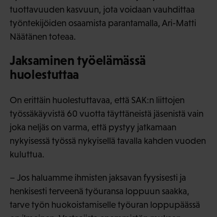
tuottavuuden kasvuun, jota voidaan vauhdittaa
työntekijöiden osaamista parantamalla, Ari-Matti
Näätänen toteaa.
Jaksaminen työelämässä
huolestuttaa
On erittäin huolestuttavaa, että SAK:n liittojen
työssäkäyvistä 60 vuotta täyttäneistä jäsenistä vain
joka neljäs on varma, että pystyy jatkamaan
nykyisessä työssä nykyisellä tavalla kahden vuoden
kuluttua.
– Jos haluamme ihmisten jaksavan fyysisesti ja
henkisesti terveenä työuransa loppuun saakka,
tarve työn huokoistamiselle työuran loppupäässä