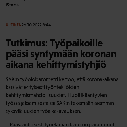
iStock.
26.10.2022 8:44
UUTINEN
Tutkimus: Työpaikoille
pääsi syntymään koronan
aikana kehittymistyhjiö
SAK:n työolobarometri kertoo, että korona-aikana
kärsivät erityisesti työntekijöiden
kehittymismahdollisuudet. Huoli ikääntyvien
työssä jaksamisesta sai SAK:n tekemään aiemmin
syksyllä uuden työaika-avauksen.
– Pääsääntöisesti työelämän laatu on parantunut,