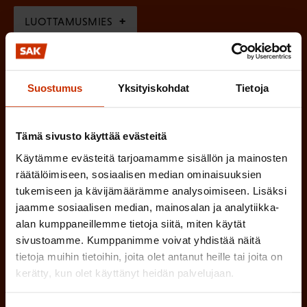
i
n
l
LUOTTAMUSMIES
n
)
l
e
TYÖSUOJELUVALTUUTETTU
i
n
n
Suostumus
Yksityiskohdat
Tietoja
)
TÖISSÄ AMMATTILIITOSSA
e
n
TYÖNANTAJAN EDUSTAJA
Tämä sivusto käyttää evästeitä
)
Käytämme evästeitä tarjoamamme sisällön ja mainosten
MUU KIINNOSTUS TYÖELÄMÄASIOIHIN
räätälöimiseen, sosiaalisen median ominaisuuksien
tukemiseen ja kävijämäärämme analysoimiseen. Lisäksi
jaamme sosiaalisen median, mainosalan ja analytiikka-
alan kumppaneillemme tietoja siitä, miten käytät
(
Millä kielellä haluat uutiskirjeesi
sivustoamme. Kumppanimme voivat yhdistää näitä
P
tietoja muihin tietoihin, joita olet antanut heille tai joita on
SUOMI
RUOTSI
a
kerätty, kun olet käyttänyt heidän palvelujaan.
k