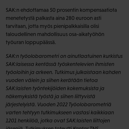
SAK:n ehdottamaa 50 prosentin kompensaatiota
menetetystä palkasta aina 280 euroon asti
tarvitaan, jotta myös pienipalkkaisilla olisi
taloudellinen mahdollisuus osa-aikatyöhön
työuran loppupäässä.
SAK:n työolobarometri on ainutlaatuinen kurkistus
SAK:laisessa kentässä työskentelevien ihmisten
työoloihin ja arkeen. Tutkimus julkaistaan kahden
vuoden välein ja siihen kerätään tietoa
SAK:laisten työntekijöiden kokemuksista ja
näkemyksistä työstä ja siihen liittyvistä
järjestelyistä. Vuoden 2022 Työolobarometriä
varten tehtyyn tutkimukseen vastasi kaikkiaan
1201 henkilöä, jotka ovat SAK:laisten liittojen
jäseniä. Tutkimuksen toteutti Kantar TNS.