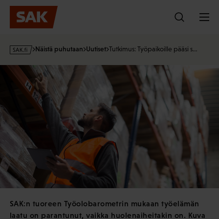
Hyppää
sisältöön
s
Näistä puhutaan
Uutiset
Tutkimus: Työpaikoille pääsi s…
a
k
·
f
i
SAK:n tuoreen Työolobarometrin mukaan työelämän
laatu on parantunut, vaikka huolenaiheitakin on. Kuva