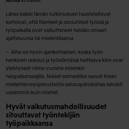
kuvailee.
Lähes kaikki tämän tutkimuksen haastateltavat
kertoivat, että tilanteet ja olosuhteet työssä ja
työpaikalla ovat vaikuttaneet heidän omaan
ajatteluunsa tai mielentilaansa
– Aihe on hyvin ajankohtainen, koska työn
henkinen raskaus ja työelämässä haittaava kiire ovat
yleistyneet viime vuosina eteenkin
naispalkansaajilla. Naiset esimerkiksi saavat Kelan
mielenterveysperusteista sairauspäivärahaa selvästi
useammin kuin miehet.
Hyvät vaikutusmahdollisuudet
sitouttavat työntekijän
työpaikkaansa