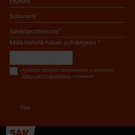
(Pakollinen)
Etunimi
(Pakollinen)
Sukunimi
(Pakollinen)
Sähköpostiosoite
(Pakollinen)
Millä kielellä haluat uutiskirjeesi
SUOMI
RUOTSI
(Pa
Hyväksyn tietojeni tallentamisen ja käsittelyn
SAK:n viestintärekisterin
mukaisesti *
Tilaa