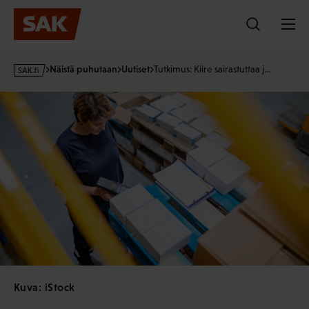
Hyppää
sisältöön
s
Näistä puhutaan
Uutiset
Tutkimus: Kiire sairastuttaa j…
a
k
·
f
i
Kuva: iStock