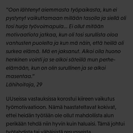
”Oon lähtenyt aiemmasta työpaikasta, kun ei
pystynyt vaikuttamaan millään tasolla ja siellä oli
tosi hurja työvoimapula… Ei ollut mitään
motivaatiota jatkaa, kun oli tosi surullista oloa
vanhusten puolelta ja kun mä näin, että heillä oli
surkea elämä. Mä en jaksanut. Alkoi olla huono
henkinen vointi ja se alkoi säteillä mun perhe-
elämään, kun on olin surullinen ja se alkoi
masentaa.”
Lähihoitaja, 29
UUseissa vastauksissa korostui kiireen vaikutus
työmotivaatioon. Nämä haastateltavat kokivat,
ettei heidän työtään ole ollut mahdollista alun
perikään tehdä niin hyvin kuin haluaisi. Tämä johtui
työtahdista tai vähäisistä resursseista.