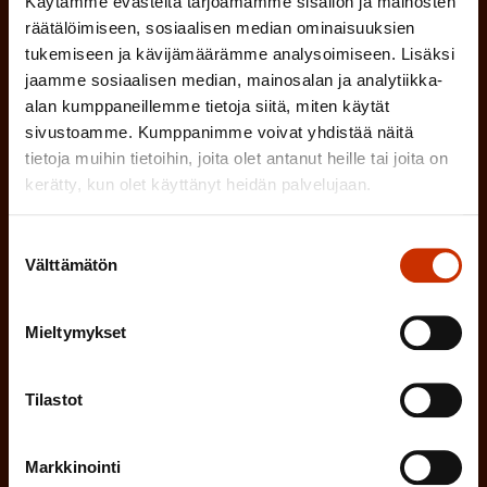
Käytämme evästeitä tarjoamamme sisällön ja mainosten
n
l
LUOTTAMUSMIES
räätälöimiseen, sosiaalisen median ominaisuuksien
n
)
tukemiseen ja kävijämäärämme analysoimiseen. Lisäksi
l
e
jaamme sosiaalisen median, mainosalan ja analytiikka-
TYÖSUOJELUVALTUUTETTU
i
n
alan kumppaneillemme tietoja siitä, miten käytät
n
sivustoamme. Kumppanimme voivat yhdistää näitä
)
TÖISSÄ AMMATTILIITOSSA
tietoja muihin tietoihin, joita olet antanut heille tai joita on
e
kerätty, kun olet käyttänyt heidän palvelujaan.
n
TYÖNANTAJAN EDUSTAJA
)
Suostumuksen
MUU KIINNOSTUS TYÖELÄMÄASIOIHIN
Välttämätön
valinta
Mieltymykset
(
Millä kielellä haluat uutiskirjeesi
P
Tilastot
SUOMI
RUOTSI
a
k
Markkinointi