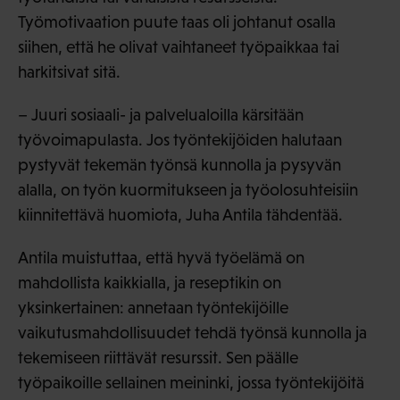
Työmotivaation puute taas oli johtanut osalla
siihen, että he olivat vaihtaneet työpaikkaa tai
harkitsivat sitä.
– Juuri sosiaali- ja palvelualoilla kärsitään
työvoimapulasta. Jos työntekijöiden halutaan
pystyvät tekemän työnsä kunnolla ja pysyvän
alalla, on työn kuormitukseen ja työolosuhteisiin
kiinnitettävä huomiota, Juha Antila tähdentää.
Antila muistuttaa, että hyvä työelämä on
mahdollista kaikkialla, ja reseptikin on
yksinkertainen: annetaan työntekijöille
vaikutusmahdollisuudet tehdä työnsä kunnolla ja
tekemiseen riittävät resurssit. Sen päälle
työpaikoille sellainen meininki, jossa työntekijöitä