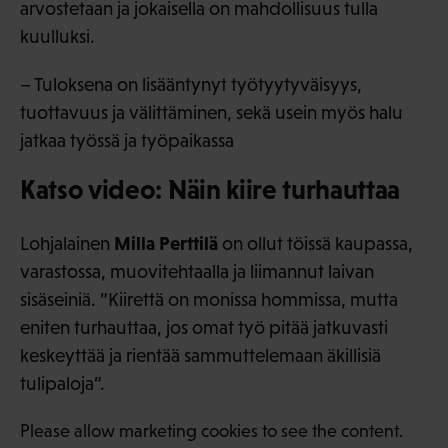
arvostetaan ja jokaisella on mahdollisuus tulla
kuulluksi.
– Tuloksena on lisääntynyt työtyytyväisyys,
tuottavuus ja välittäminen, sekä usein myös halu
jatkaa työssä ja työpaikassa
Katso video: Näin kiire turhauttaa
Milla Perttilä
Lohjalainen
on ollut töissä kaupassa,
varastossa, muovitehtaalla ja liimannut laivan
sisäseiniä. ”Kiirettä on monissa hommissa, mutta
eniten turhauttaa, jos omat työ pitää jatkuvasti
keskeyttää ja rientää sammuttelemaan äkillisiä
tulipaloja”.
Please allow marketing cookies to see the content.