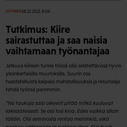
28.12.2021 8:06
UUTINEN
Tutkimus: Kiire
sairastuttaa ja saa naisia
vaihtamaan työnantajaa
Jatkuva kiireen tunne töissä olisi selätettävissä hyvin
yksinkertaisilla muutoksilla. Suurin osa
haastatelluista kaipaisi mahdollisuuksia ja resursseja
tehdä työnsä paremmin.
”No taukoja saisi oikeesti pitää mitkä kuuluvat
lakisääteisesti. Se oisi tosi kiva. Edes vaikka silloin
tällöin. Oisi semmosta rentoa meininkiä, eikä
pakkosuorittamista ja pakkopullaa. Oisi hyvä