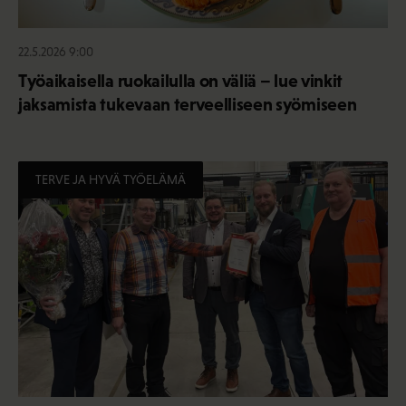
22.5.2026 9:00
Työaikaisella ruokailulla on väliä – lue vinkit
jaksamista tukevaan terveelliseen syömiseen
TERVE JA HYVÄ TYÖELÄMÄ