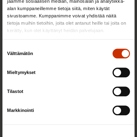
jaamme sosiaalisen median, mainosalan ja analytiikka-
Sinua saattaa myös kiinnostaa
alan kumppaneillemme tietoja siitä, miten käytät
sivustoamme. Kumppanimme voivat yhdistää näitä
tietoja muihin tietoihin, joita olet antanut heille tai joita on
AY-LIIKE SUOMESSA JA MAAILMALLA
kerätty, kun olet käyttänyt heidän palvelujaan.
Suostumuksen
Välttämätön
valinta
Mieltymykset
Tilastot
25.6.2026 10:35
Markkinointi
Työelämän ammattilaiset: Panemme olutta,
jonka takana voimme ylpeänä seisoa