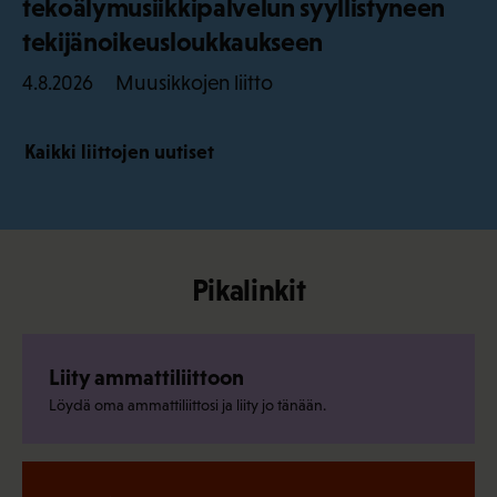
tekoälymusiikkipalvelun syyllistyneen
tekijänoikeusloukkaukseen
Muusikkojen liitto
4.8.2026
Kaikki liittojen uutiset
Pikalinkit
Liity ammattiliittoon
Löydä oma ammattiliittosi ja liity jo tänään.