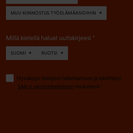
)
MUU KIINNOSTUS TYÖELÄMÄASIOIHIN
(
Millä kielellä haluat uutiskirjeesi
P
SUOMI
RUOTSI
a
k
o
(
Hyväksyn tietojeni tallentamisen ja käsittelyn
P
l
SAK:n viestintärekisterin
mukaisesti *
a
l
k
i
o
n
l
e
l