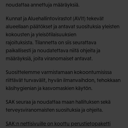
noudattaa annettuja määräyksiä.
Kunnat ja Aluehallintovirastot (AVIt) tekevät
alueellaan päätökset ja antavat suosituksia yleisten
kokousten ja yleisötilaisuuksien
rajoituksista. Tilannetta on siis seurattava
paikallisesti ja noudatettava niitä ohjeita ja
määräyksiä, joita viranomaiset antavat.
Suosittelemme varmistamaan kokoontumisissa
riittävät turvavälit, hyvän ilmanvaihdon, tehokkaan
käsihygienian ja kasvomaskien käytön.
SAK seuraa ja noudattaa maan hallituksen sekä
terveysviranomaisten suosituksia ja ohjeita.
SAK:n nettisivuille on koottu perustietopaketti