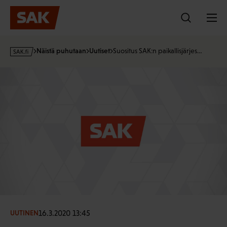
Hyppää
sisältöön
s
Näistä puhutaan
Uutiset
Suositus SAK:n paikallisjärjes…
a
k
·
f
i
16.3.2020 13:45
UUTINEN