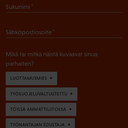
(
Sukunimi
k
P
o
a
l
(
Sähköpostiosoite
k
l
P
o
i
a
l
Mikä tai mitkä näistä kuvaavat sinua
n
k
l
parhaiten?
e
o
i
n
l
LUOTTAMUSMIES
n
)
l
e
TYÖSUOJELUVALTUUTETTU
i
n
n
)
TÖISSÄ AMMATTILIITOSSA
e
n
TYÖNANTAJAN EDUSTAJA