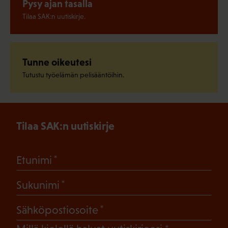
Pysy ajan tasalla
Tilaa SAK:n uutiskirje.
Tunne oikeutesi
Tutustu työelämän pelisääntöihin.
Tilaa SAK:n uutiskirje
(Pakollinen)
Etunimi
(Pakollinen)
Sukunimi
(Pakollinen)
Sähköpostiosoite