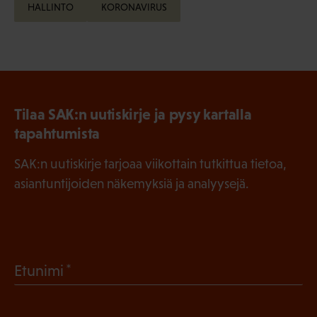
HALLINTO
KORONAVIRUS
Tilaa SAK:n uutiskirje ja pysy kartalla
tapahtumista
SAK:n uutiskirje tarjoaa viikottain tutkittua tietoa,
asiantuntijoiden näkemyksiä ja analyysejä.
(
Etunimi
P
a