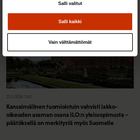
Salli valitut
AY-LIIKE SUOMESSA JA MAAILMALLA
Salli kaikki
Vain välttämättömät
23.5.2026 7:40
Kansainvälinen tuomioistuin vahvisti lakko-
oikeuden aseman osana ILO:n yleissopimusta –
päätöksellä on merkitystä myös Suomelle