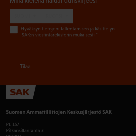
(Pakollinen)
Millä kielellä haluat uutiskirjeesi
SUOMI
RUOTSI
(Pa
Hyväksyn tietojeni tallentamisen ja käsittelyn
SAK:n viestintärekisterin
mukaisesti *
Tilaa
Suomen Ammattiliittojen Keskusjärjestö SAK
PL 157
Pitkänsillanranta 3