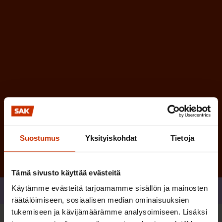
i
n
n
)
e
n
)
Tilaa
Suostumus
Yksityiskohdat
Tietoja
Tämä sivusto käyttää evästeitä
Käytämme evästeitä tarjoamamme sisällön ja mainosten
Jaa
räätälöimiseen, sosiaalisen median ominaisuuksien
tukemiseen ja kävijämäärämme analysoimiseen. Lisäksi