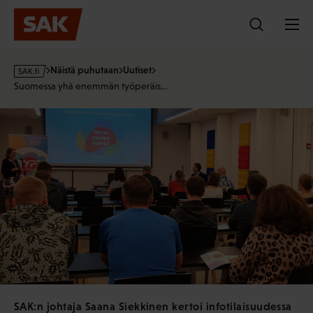
Hyppää
sisältöön
s
Näistä puhutaan
Uutiset
a
Suomessa yhä enemmän työperäis…
k
·
f
i
SAK:n johtaja Saana Siekkinen kertoi infotilaisuudessa