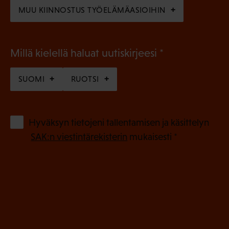
)
MUU KIINNOSTUS TYÖELÄMÄASIOIHIN
(
Millä kielellä haluat uutiskirjeesi
P
SUOMI
RUOTSI
a
k
o
(
Hyväksyn tietojeni tallentamisen ja käsittelyn
P
l
SAK:n viestintärekisterin
mukaisesti *
a
l
k
i
o
n
l
e
l
i
n