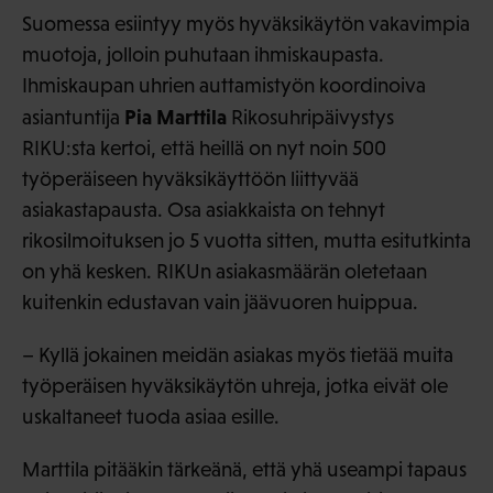
Suomessa esiintyy myös hyväksikäytön vakavimpia
muotoja, jolloin puhutaan ihmiskaupasta.
Ihmiskaupan uhrien auttamistyön koordinoiva
Pia Marttila
asiantuntija
Rikosuhripäivystys
RIKU:sta kertoi, että heillä on nyt noin 500
työperäiseen hyväksikäyttöön liittyvää
asiakastapausta. Osa asiakkaista on tehnyt
rikosilmoituksen jo 5 vuotta sitten, mutta esitutkinta
on yhä kesken. RIKUn asiakasmäärän oletetaan
kuitenkin edustavan vain jäävuoren huippua.
– Kyllä jokainen meidän asiakas myös tietää muita
työperäisen hyväksikäytön uhreja, jotka eivät ole
uskaltaneet tuoda asiaa esille.
Marttila pitääkin tärkeänä, että yhä useampi tapaus