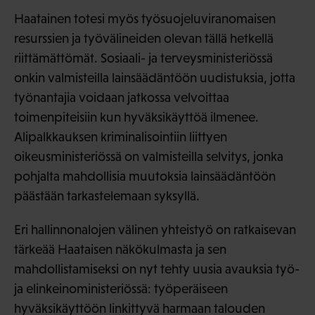
Haatainen totesi myös työsuojeluviranomaisen
resurssien ja työvälineiden olevan tällä hetkellä
riittämättömät. Sosiaali- ja terveysministeriössä
onkin valmisteilla lainsäädäntöön uudistuksia, jotta
työnantajia voidaan jatkossa velvoittaa
toimenpiteisiin kun hyväksikäyttöä ilmenee.
Alipalkkauksen kriminalisointiin liittyen
oikeusministeriössä on valmisteilla selvitys, jonka
pohjalta mahdollisia muutoksia lainsäädäntöön
päästään tarkastelemaan syksyllä.
Eri hallinnonalojen välinen yhteistyö on ratkaisevan
tärkeää Haataisen näkökulmasta ja sen
mahdollistamiseksi on nyt tehty uusia avauksia työ-
ja elinkeinoministeriössä: työperäiseen
hyväksikäyttöön linkittyvä harmaan talouden