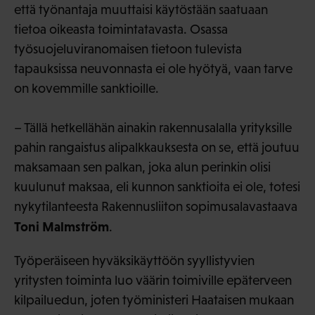
että työnantaja muuttaisi käytöstään saatuaan
tietoa oikeasta toimintatavasta. Osassa
työsuojeluviranomaisen tietoon tulevista
tapauksissa neuvonnasta ei ole hyötyä, vaan tarve
on kovemmille sanktioille.
– Tällä hetkellähän ainakin rakennusalalla yrityksille
pahin rangaistus alipalkkauksesta on se, että joutuu
maksamaan sen palkan, joka alun perinkin olisi
kuulunut maksaa, eli kunnon sanktioita ei ole, totesi
nykytilanteesta Rakennusliiton sopimusalavastaava
Toni Malmström
.
Työperäiseen hyväksikäyttöön syyllistyvien
yritysten toiminta luo väärin toimiville epäterveen
kilpailuedun, joten työministeri Haataisen mukaan