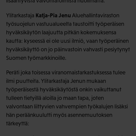
lisääntyvistä valvontatoimista huolimatta.
Katja-Pia Jenu
Ylitarkastaja
Aluehallintaviraston
työsuojelun vastuualueelta taustoitti työperäisen
hyväksikäytön laajuutta pitkän kokemuksensa
kautta: kyseessä ei ole uusi ilmiö, vaan työperäinen
hyväksikäyttö on jo päinvastoin vahvasti pesiytynyt
Suomen työmarkkinoille.
Peräti joka toisessa viranomaistarkastuksessa tulee
ilmi puutteita. Ylitarkastaja Jenun mukaan
työperäisestä hyväksikäytöstä onkin vaikuttanut
tulleen tietyillä aloilla jo maan tapa, joten
valvontaan liittyvien vahvempien työkalujen lisäksi
hän peräänkuulutti myös asennemuutoksen
tärkeyttä: