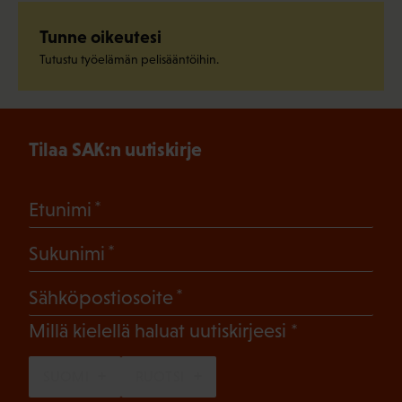
Tunne oikeutesi
Tutustu työelämän pelisääntöihin.
Tilaa SAK:n uutiskirje
(Pakollinen)
Etunimi
(Pakollinen)
Sukunimi
(Pakollinen)
Sähköpostiosoite
(Pakollinen)
Millä kielellä haluat uutiskirjeesi
SUOMI
RUOTSI