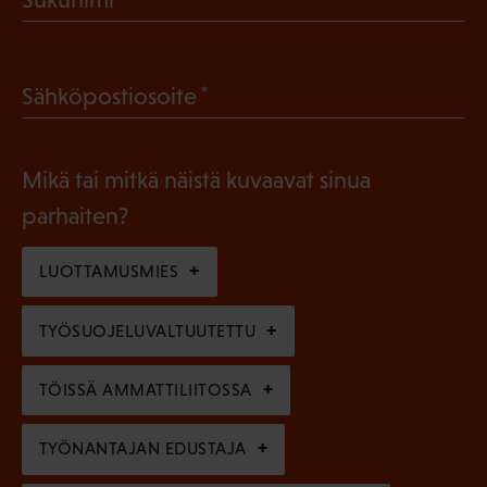
k
P
o
a
l
(
Sähköpostiosoite
k
l
P
o
i
a
l
Mikä tai mitkä näistä kuvaavat sinua
n
k
l
parhaiten?
e
o
i
n
l
LUOTTAMUSMIES
n
)
l
e
TYÖSUOJELUVALTUUTETTU
i
n
n
)
TÖISSÄ AMMATTILIITOSSA
e
n
TYÖNANTAJAN EDUSTAJA