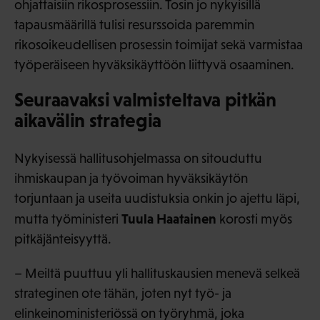
ohjattaisiin rikosprosessiin. Tosin jo nykyisillä
tapausmäärillä tulisi resurssoida paremmin
rikosoikeudellisen prosessin toimijat sekä varmistaa
työperäiseen hyväksikäyttöön liittyvä osaaminen.
Seuraavaksi valmisteltava pitkän
aikavälin strategia
Nykyisessä hallitusohjelmassa on sitouduttu
ihmiskaupan ja työvoiman hyväksikäytön
torjuntaan ja useita uudistuksia onkin jo ajettu läpi,
Tuula Haatainen
mutta työministeri
korosti myös
pitkäjänteisyyttä.
– Meiltä puuttuu yli hallituskausien menevä selkeä
strateginen ote tähän, joten nyt työ- ja
elinkeinoministeriössä on työryhmä, joka