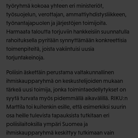
työryhmä kokoaa yhteen eri ministeriöt,
työsuojelun, verottajan, ammattiyhdistysliikkeen,
työnantajapuolen ja järjestöjen toimijoita.
Harmaata taloutta torjuviin hankkeisiin suunnatulla
rahoituksella pyritään synnyttämään konkreettisia
toimenpiteitä, joista vakiintuisi uusia
torjuntakeinoja.
Poliisin äskettäin perustama valtakunnallinen
ihmiskaupparyhmä on keskustelijoiden mukaan
tärkeä uusi toimija, jonka toimintaedellytykset on
syytä turvata myös pidemmällä aikavälillä. RIKU:n
Marttila toi kuitenkin esille, että esimerkiksi suurin
osa heille tulevista tapauksista tutkitaan eri
poliisilaitoksilla ympäri Suomea ja
ihmiskaupparyhmä keskittyy tutkimaan vain