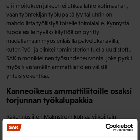
eli ilmoituksen jälkeen ei uhkaa lähtö kotimaahan,
vaan työntekijän työlupa säilyy tai uhrin on
mahdollista työllistyä toiselle toimialalle. Kynnystä
tuoda esille hyväksikäyttöä on pyritty
madaltamaan myös erilaisilla palvelukanavilla,
kuten Työ- ja elinkeinoministeriön tuella uudistettu
SAK:n monikielinen työsuhdeneuvonta, joka pyrkii
myös tiivistämään ammattiliittojen välistä
yhteistyökenttää.
Kanneoikeus ammattiliitoille osaksi
torjunnan työkalupakkia
Rakennusliiton Malmström kohtaa viikoittain
työperäisen hyväksikäytön tapauksia osana
työtään. Rakennusalalla ilmiö keskittyy