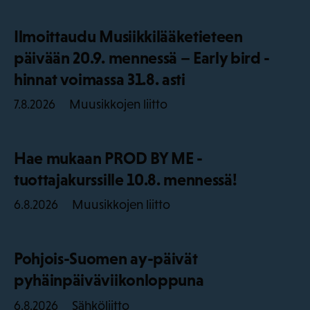
Ilmoittaudu Musiikkilääketieteen
päivään 20.9. mennessä – Early bird -
hinnat voimassa 31.8. asti
Muusikkojen liitto
7.8.2026
Hae mukaan PROD BY ME -
tuottajakurssille 10.8. mennessä!
Muusikkojen liitto
6.8.2026
Pohjois-Suomen ay-päivät
pyhäinpäiväviikonloppuna
Sähköliitto
6.8.2026