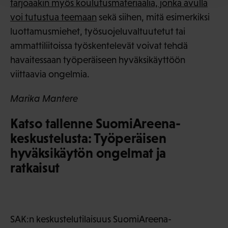
tarjoaakin myös koulutusmateriaalia, jonka avulla
voi tutustua teemaan
sekä siihen, mitä esimerkiksi
luottamusmiehet, työsuojeluvaltuutetut tai
ammattiliitoissa työskentelevät voivat tehdä
havaitessaan työperäiseen hyväksikäyttöön
viittaavia ongelmia.
Marika Mantere
Katso tallenne SuomiAreena-
keskustelusta: Työperäisen
hyväksikäytön ongelmat ja
ratkaisut
SAK:n keskustelutilaisuus SuomiAreena-