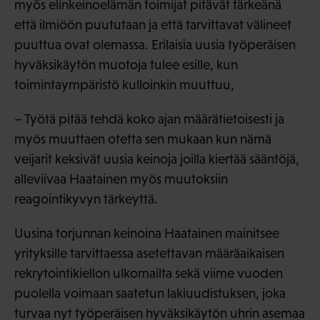
myös elinkeinoelämän toimijat pitävät tärkeänä
että ilmiöön puututaan ja että tarvittavat välineet
puuttua ovat olemassa. Erilaisia uusia työperäisen
hyväksikäytön muotoja tulee esille, kun
toimintaympäristö kulloinkin muuttuu,
– Työtä pitää tehdä koko ajan määrätietoisesti ja
myös muuttaen otetta sen mukaan kun nämä
veijarit keksivät uusia keinoja joilla kiertää sääntöjä,
alleviivaa Haatainen myös muutoksiin
reagointikyvyn tärkeyttä.
Uusina torjunnan keinoina Haatainen mainitsee
yrityksille tarvittaessa asetettavan määräaikaisen
rekrytointikiellon ulkomailta sekä viime vuoden
puolella voimaan saatetun lakiuudistuksen, joka
turvaa nyt työperäisen hyväksikäytön uhrin asemaa