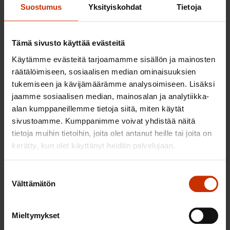
kasvukeskuksiin, joissa myös rakennetaan paljon ja
Suostumus
Yksityiskohdat
Tietoja
Uudellamaalla tilanne onkin ollut jo pitkään
hälyttävä. Rakennusliitossa työmaakäyntejä
Tämä sivusto käyttää evästeitä
tehdään vuosittain ympäri Suomea noin 4000-
Käytämme evästeitä tarjoamamme sisällön ja mainosten
5000, joiden perusteella Malmström toteaa, että
räätälöimiseen, sosiaalisen median ominaisuuksien
ilman liiton jäsenyyttä työntekijät ovat selvästi
tukemiseen ja kävijämäärämme analysoimiseen. Lisäksi
alttiimpia hyväksikäytölle.
jaamme sosiaalisen median, mainosalan ja analytiikka-
alan kumppaneillemme tietoja siitä, miten käytät
Malmström nosti yhtenä ratkaisuna esille
sivustoamme. Kumppanimme voivat yhdistää näitä
konkreettisen tarpeen, joka auttaisi hyväksikäytön
tietoja muihin tietoihin, joita olet antanut heille tai joita on
uhreja,
kerätty, kun olet käyttänyt heidän palvelujaan.
– Kun on näitä hiljaa olevia, väärinkohdeltuja
Suostumuksen
henkilöitä, jotka eivät itse pysty ajamaan asioitaan
Välttämätön
valinta
eteenpäin, olisi erittäin tärkeää, että ammattiliitolla
olisi kanneoikeus, jolla tuoda esille näitä tapauksia
Mieltymykset
ja ajaa asiaa.