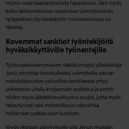
murto-osaa haastavimmista tapauksista. Siksi myös
koko laitosverkoston osaamisen varmistaminen
työperäisen hyväksikäytön tunnistamisessa on
tärkeää.
Kovemmat sanktiot työntekijöitä
hyväksikäyttäville työnantajille
Työsuojeluviranomaisen näkökulmasta ylitarkastaja
Jenu toivottaa tervetulleeksi valmisteilla olevan
mahdollisuuden velvoittaa tarvittaessa yritys
uhkasakon uhalla korjaamaan palkkaus ja pohtii
olisiko myös jälkikäteisvaltuutus avuksi, jotta myös
takautuvasti olisi mahdollisuus velvoittaa
hoitamaan palkka-asiat kuntoon.
Myös rikoslain päivitykselle olisi Jenun mukaan