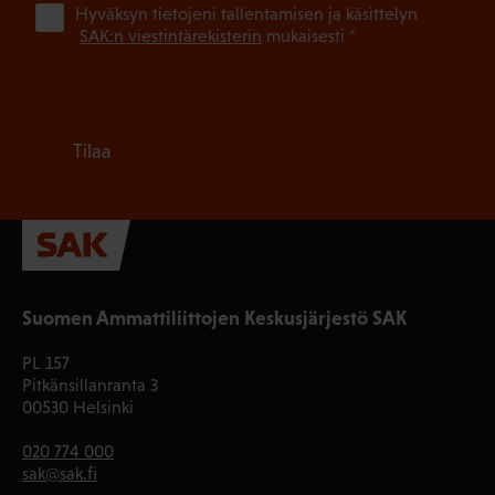
(Pa
Hyväksyn tietojeni tallentamisen ja käsittelyn
SAK:n viestintärekisterin
mukaisesti *
Tilaa
Suomen Ammattiliittojen Keskusjärjestö SAK
PL 157
Pitkänsillanranta 3
00530 Helsinki
020 774 000
sak@sak.fi