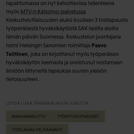
tapahtumassa on nyt katsottavissa tallenteena
myös
MTV:n Katsomo-palvelussa
.
Keskustelutilaisuuden aluksi kuullaan 3 tositapausta
työperäisestä hyväksikäytöstä SAK:laisilta aloilta
tämän päivän Suomessa. Keskustelun juontajana
Paavo
toimi Helsingin Sanomien toimittaja
Teittinen
, joka on kirjoittanut myös työperäisen
hyväksikäytön teemasta ja onnistunut nostamaan
ilmiöön liittyneitä tapauksia suuren yleisön
tietoisuuteen.
LÖYDÄ LISÄÄ TÄMÄNKALTAISTA SISÄLTÖÄ:
MAAHANMUUTTO
TYÖEHTOSOPIMUKSET
TYÖELÄMÄN PELISÄÄNNÖT