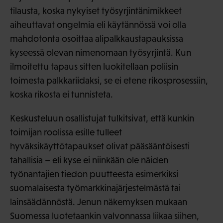
tilausta, koska nykyiset työsyrjintänimikkeet
aiheuttavat ongelmia eli käytännössä voi olla
mahdotonta osoittaa alipalkkaustapauksissa
kyseessä olevan nimenomaan työsyrjintä. Kun
ilmoitettu tapaus sitten luokitellaan poliisin
toimesta palkkariidaksi, se ei etene rikosprosessiin,
koska rikosta ei tunnisteta.
Keskusteluun osallistujat tulkitsivat, että kunkin
toimijan roolissa esille tulleet
hyväksikäyttötapaukset olivat pääsääntöisesti
tahallisia – eli kyse ei niinkään ole näiden
työnantajien tiedon puutteesta esimerkiksi
suomalaisesta työmarkkinajärjestelmästä tai
lainsäädännöstä. Jenun näkemyksen mukaan
Suomessa luotetaankin valvonnassa liikaa siihen,