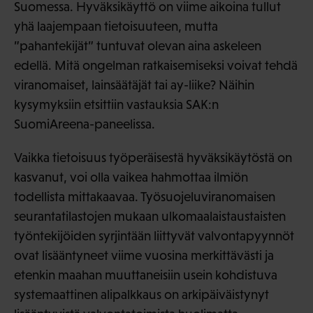
Suomessa. Hyväksikäyttö on viime aikoina tullut
yhä laajempaan tietoisuuteen, mutta
”pahantekijät” tuntuvat olevan aina askeleen
edellä. Mitä ongelman ratkaisemiseksi voivat tehdä
viranomaiset, lainsäätäjät tai ay-liike? Näihin
kysymyksiin etsittiin vastauksia SAK:n
SuomiAreena-paneelissa.
Vaikka tietoisuus työperäisestä hyväksikäytöstä on
kasvanut, voi olla vaikea hahmottaa ilmiön
todellista mittakaavaa. Työsuojeluviranomaisen
seurantatilastojen mukaan ulkomaalaistaustaisten
työntekijöiden syrjintään liittyvät valvontapyynnöt
ovat lisääntyneet viime vuosina merkittävästi ja
etenkin maahan muuttaneisiin usein kohdistuva
systemaattinen alipalkkaus on arkipäiväistynyt