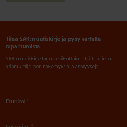
Tilaa SAK:n uutiskirje ja pysy kartalla
tapahtumista
SAK:n uutiskirje tarjoaa viikottain tutkittua tietoa,
asiantuntijoiden näkemyksiä ja analyysejä.
(
Etunimi
P
a
(
Sukunimi