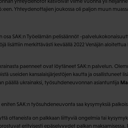
nan yhteydenotot kasvoivat viime vuonna yli neljänne
26:een. Yhteydenottajien joukossa oli paljon muun muas
osa SAK:n Työelämän pelisäännöt -palvelukokonaisuutta
ltöjä lisättiin merkittävästi keväällä 2022 Venäjän aloitett
 Ukrainasta paenneet ovat löytäneet SAK:n palvelun. Olem
tä useiden kansalaisjärjestöjen kautta ja osallistuneet lis
Maa
kan päällä ukrainaksi, työsuhdeneuvonnan asiantuntija
n eniten SAK:n työsuhdeneuvonta saa kysymyksiä palkois
ttä ottaneista on palkkaan liittyviä ongelmia tai kysymyksi
orostuvat erityisesti epäselvyydet palkan maksamisessa, P