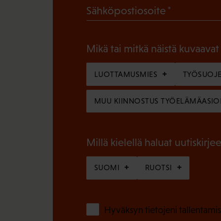
(
Sähköpostiosoite
k
P
o
a
l
Mikä tai mitkä näistä kuvaavat
k
l
o
LUOTTAMUSMIES
TYÖSUOJE
i
l
n
MUU KIINNOSTUS TYÖELÄMÄASIO
l
e
i
n
n
Millä kielellä haluat uutiskirjee
)
e
SUOMI
RUOTSI
n
)
Hyväksyn tietojeni tallentamis