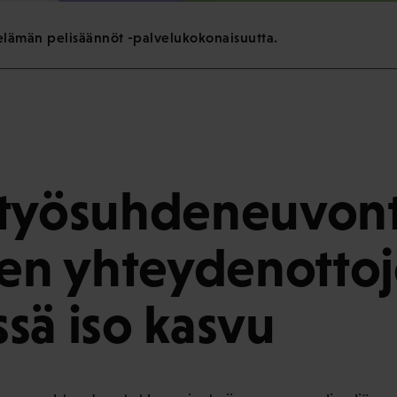
lämän pelisäännöt -palvelukokonaisuutta.
 työsuhdeneuvon
den yhteydenotto
sä iso kasvu