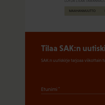
LÖYDÄ LISÄÄ TÄMÄNKALTA
MAAHANMUUTTO
Tilaa SAK:n uutisk
SAK:n uutiskirje tarjoaa viikottain 
(
Etunimi
P
a