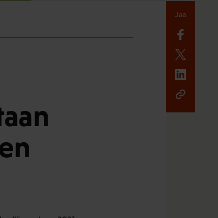
Jaa
taan
jen