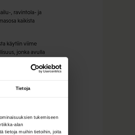
u-, ravintola- ja
masosa kaikista
a käytiin viime
isuus, jonka avulla
iitä, että puhelujen
Tietoja
ti kysymään
aa, että soittajalla
elua vielä
 ominaisuuksien tukemiseen
tiikka-alan
ietoja muihin tietoihin, joita