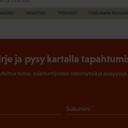
ISTA SISÄLTÖÄ:
NUORET
TIEDOTTEET
TYÖEHDOT
TYÖELÄMÄN PELISÄÄ
irje ja pysy kartalla tapahtumi
tutkittua tietoa, asiantuntijoiden näkemyksiä ja analyysejä.
(
Sukunimi
P
a