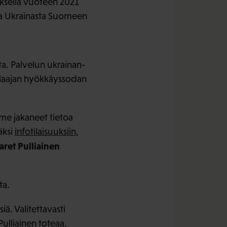
ksellä vuoteen 2021
sa Ukrainasta Suomeen
. Palvelun ukrainan-
ua laajan hyökkäyssodan
me jakaneet tietoa
äksi
infotilaisuuksiin
,
ret Pulliainen
ta.
ä. Valitettavasti
ulliainen toteaa.