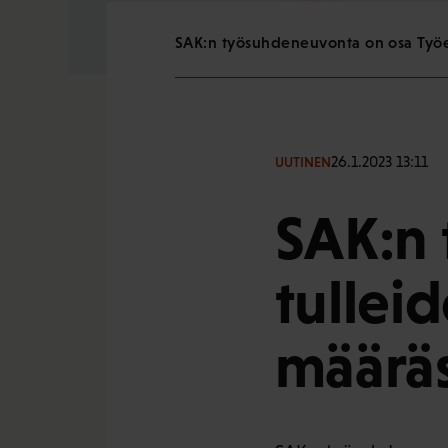
SAK:n työsuhdeneuvonta on osa Työe
26.1.2023 13:11
UUTINEN
SAK:n
tullei
määräs