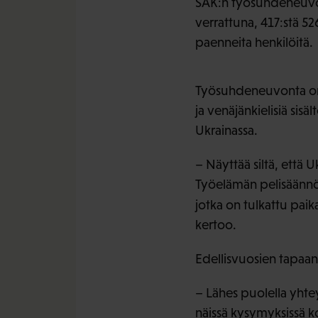
SAK:n työsuhdeneuvon
verrattuna, 417:stä 5
paenneita henkilöitä.
Työsuhdeneuvonta on 
ja venäjänkielisiä sisä
Ukrainassa.
– Näyttää siltä, että
Työelämän pelisäännöis
jotka on tulkattu pai
kertoo.
Edellisvuosien tapaa
– Lähes puolella yhtey
näissä kysymyksissä k