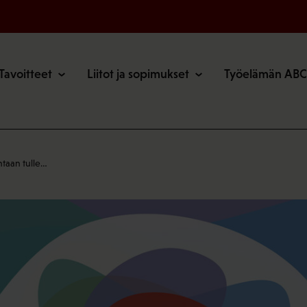
o
Tavoitteet
Liitot ja sopimukset
Työelämän ABC
taan tulle…