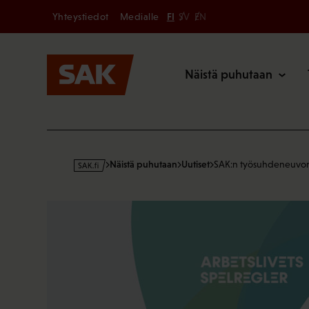
Secondary
Hyppää
Yhteystiedot
Medialle
FI
SV
EN
sisältöön
Päävalikk
Näistä puhutaan
s
Näistä puhutaan
Uutiset
SAK:n työsuhdeneuvon
a
k
·
f
i