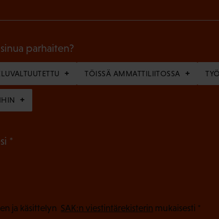
k
o
l
 sinua parhaiten?
l
LUVALTUUTETTU
TÖISSÄ AMMATTILIITOSSA
TY
i
n
IHIN
e
n
(
si
)
P
a
k
o
(
en ja käsittelyn
SAK:n viestintärekisterin
mukaisesti *