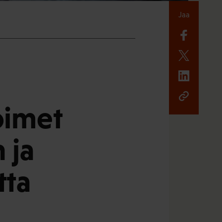
Jaa
oimet
 ja
tta