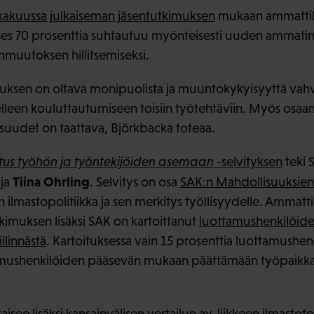
kakuussa julkaiseman jäsentutkimuksen
mukaan ammattili
lähes 70 prosenttia suhtautuu myönteisesti uuden ammatin
nmuutoksen hillitsemiseksi.
uksen on oltava monipuolista ja muuntokykyisyyttä vahvi
leen kouluttautumiseen toisiin työtehtäviin. Myös osaa
isuudet on taattava, Björkbacka toteaa.
tus työhön ja työntekijöiden asemaan
-selvityksen
teki 
Tiina Ohrling
ija
. Selvitys on osa
SAK:n Mahdollisuuksien 
ilmastopolitiikka ja sen merkitys työllisyydelle. Ammatti
tkimuksen lisäksi SAK on kartoittanut
luottamushenkilöid
linnästä
. Kartoituksessa vain 15 prosenttia luottamushenk
tamushenkilöiden pääsevän mukaan päättämään työpaikk
see lisäksi kansainvälisen vertailun ay-liikkeen ilmastotoi