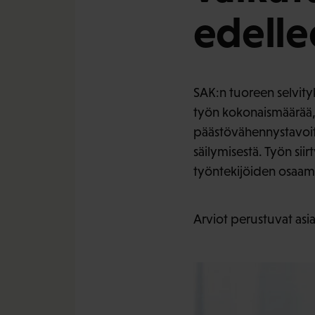
edelle
SAK:n tuoreen selvity
työn kokonaismäärää, 
päästövähennystavoitt
säilymisestä. Työn siir
työntekijöiden osaami
Arviot perustuvat asian