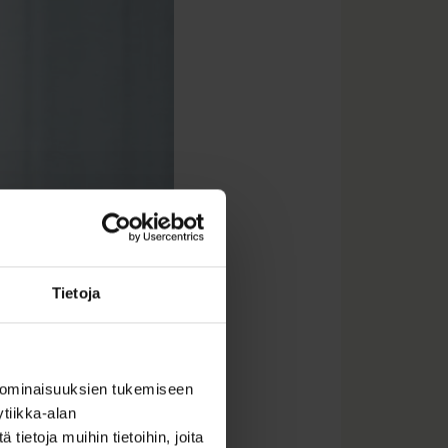
Tietoja
 ominaisuuksien tukemiseen
tiikka-alan
ietoja muihin tietoihin, joita