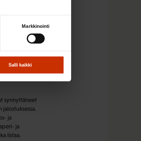
n haastavaksi ja
van arvioiminen, SAK:n
Markkinointi
a näillä aloilla myös
oilla ilmastotoimet
Salli kaikki
uvat usein
uluttajakysynnän
at synnyttäneet
 jalostuksessa.
s- ja
aperi- ja
a listaa.