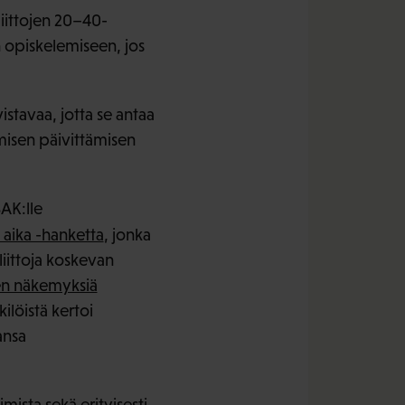
ittojen 20–40-
 opiskelemiseen, jos
stavaa, jotta se antaa
misen päivittämisen
SAK:lle
aika -hanketta
, jonka
liittoja koskevan
en näkemyksiä
ilöistä kertoi
ansa
mista sekä erityisesti