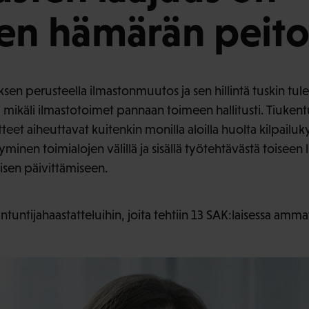
en hämärän peito
ksen perusteella ilmastonmuutos ja sen hillintä tuskin t
mikäli ilmastotoimet pannaan toimeen hallitusti. Tiuken
eet aiheuttavat kuitenkin monilla aloilla huolta kilpailu
tyminen toimialojen välillä ja sisällä työtehtävästä toiseen l
sen päivittämiseen.
tuntijahaastatteluihin, joita tehtiin 13 SAK:laisessa ammatt