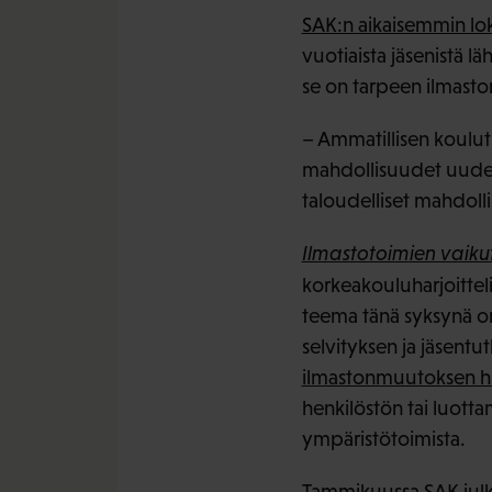
SAK:n aikaisemmin lo
vuotiaista jäsenistä 
se on tarpeen ilmasto
– Ammatillisen koulut
mahdollisuudet uudel
taloudelliset mahdoll
Ilmastotoimien vaiku
korkeakouluharjoittel
teema tänä syksynä on 
selvityksen ja jäsentu
ilmastonmuutoksen hil
henkilöstön tai luot
ympäristötoimista.
Tammikuussa SAK julkai