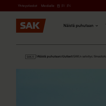
Secondary
Hyppää
Yhteystiedot
Medialle
FI
SV
EN
sisältöön
Päävalikk
Näistä puhutaan
s
Näistä puhutaan
Uutiset
SAK:n selvitys: Ilmasto
a
k
·
f
i