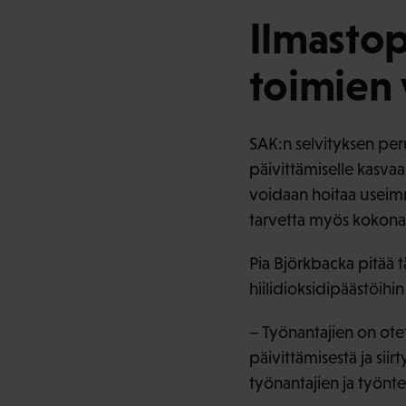
Ilmastop
toimien 
SAK:n selvityksen peru
päivittämiselle kasvaa
voidaan hoitaa useimmil
tarvetta myös kokona
Pia Björkbacka pitää t
hiilidioksidipäästöihi
– Työnantajien on ote
päivittämisestä ja sii
työnantajien ja työnt