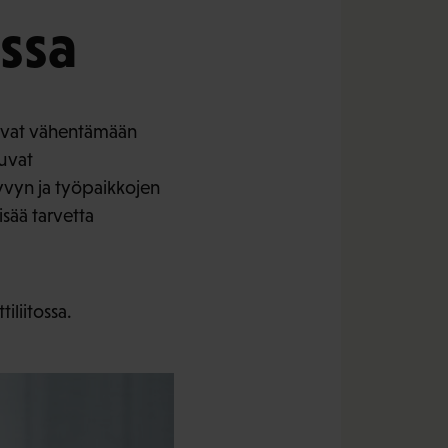
ssa
ulevat vähentämään
tuvat
kyvyn ja työpaikkojen
isää tarvetta
iliitossa.