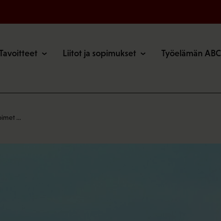
o
Tavoitteet
Liitot ja sopimukset
Työelämän ABC
toimet …