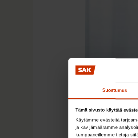
Suostumus
Tämä sivusto käyttää eväste
Käytämme evästeitä tarjoama
Pia Björkbacka
ja kävijämäärämme analysoim
kumppaneillemme tietoja siitä