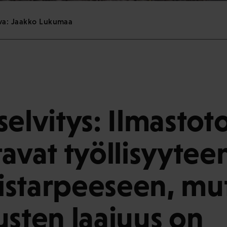
uva: Jaakko Lukumaa
selvitys: Ilmastot
avat työllisyyteen
starpeeseen, mu
usten laajuus on