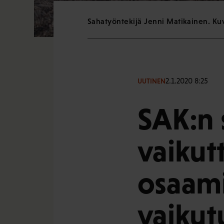
Sahatyöntekijä Jenni Matikainen. K
2.1.2020 8:25
UUTINEN
SAK:n 
vaikutt
osaami
vaikut