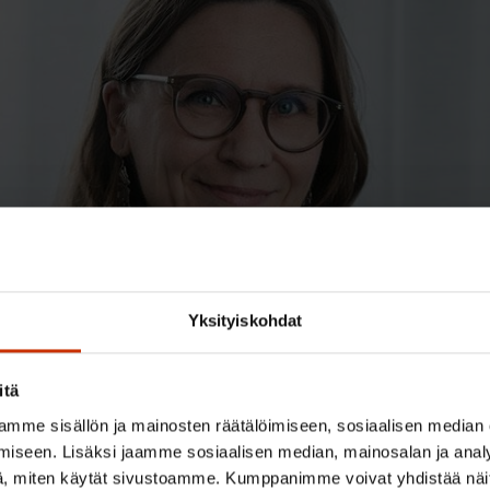
Yksityiskohdat
itä
mme sisällön ja mainosten räätälöimiseen, sosiaalisen median
iseen. Lisäksi jaamme sosiaalisen median, mainosalan ja analy
, miten käytät sivustoamme. Kumppanimme voivat yhdistää näitä t