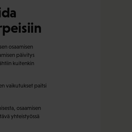
ida
peisiin
lisen osaamisen
amisen päivitys
ähtiin kuitenkin
en vaikutukset paitsi
misesta, osaamisen
ttävä yhteistyössä