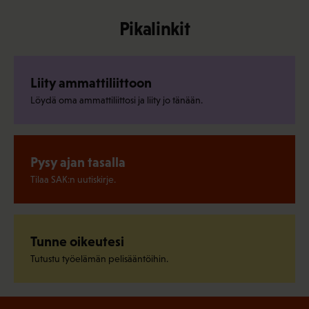
Pikalinkit
Liity ammattiliittoon
Löydä oma ammattiliittosi ja liity jo tänään.
Pysy ajan tasalla
Tilaa SAK:n uutiskirje.
Tunne oikeutesi
Tutustu työelämän pelisääntöihin.