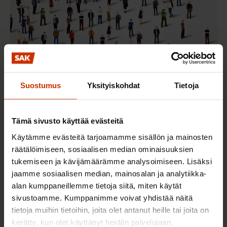
Suostumus
Yksityiskohdat
Tietoja
2.6.2026 11:00
Työmarkkinakeskusjärjestöt: Tuottava ja
Tämä sivusto käyttää evästeitä
hyvinvoiva työelämä on yhteinen asia
Käytämme evästeitä tarjoamamme sisällön ja mainosten
räätälöimiseen, sosiaalisen median ominaisuuksien
tukemiseen ja kävijämäärämme analysoimiseen. Lisäksi
TERVE JA HYVÄ TYÖELÄMÄ
jaamme sosiaalisen median, mainosalan ja analytiikka-
alan kumppaneillemme tietoja siitä, miten käytät
sivustoamme. Kumppanimme voivat yhdistää näitä
tietoja muihin tietoihin, joita olet antanut heille tai joita on
kerätty, kun olet käyttänyt heidän palvelujaan.