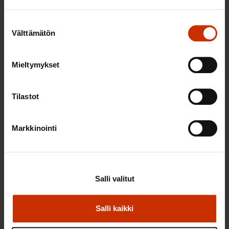
Suostumuksen
Välttämätön
valinta
Mieltymykset
22.5.2026 9:00
Työaikaisella ruokailulla on väliä – lue vinkit
Tilastot
jaksamista tukevaan terveelliseen syömiseen
Markkinointi
TERVE JA HYVÄ TYÖELÄMÄ
Salli valitut
Salli kaikki