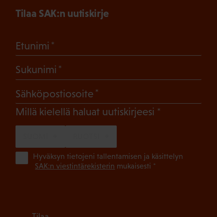
Tilaa SAK:n uutiskirje
(Pakollinen)
Etunimi
(Pakollinen)
Sukunimi
(Pakollinen)
Sähköpostiosoite
(Pakollinen)
Millä kielellä haluat uutiskirjeesi
SUOMI
RUOTSI
(Pa
Hyväksyn tietojeni tallentamisen ja käsittelyn
SAK:n viestintärekisterin
mukaisesti *
Tilaa