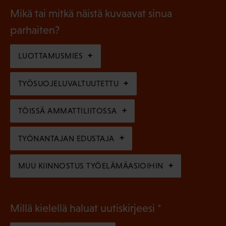
a
l
Mikä tai mitkä näistä kuvaavat sinua
n
k
l
parhaiten?
e
o
i
n
l
LUOTTAMUSMIES
n
)
l
e
TYÖSUOJELUVALTUUTETTU
i
n
n
)
TÖISSÄ AMMATTILIITOSSA
e
n
TYÖNANTAJAN EDUSTAJA
)
MUU KIINNOSTUS TYÖELÄMÄASIOIHIN
(
Millä kielellä haluat uutiskirjeesi
P