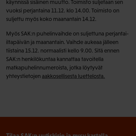
käynnissä sisäinen muutto. Toimisto suljetaan sen
vuoksi perjantaina 11.12. klo 14.00. Toimisto on
suljettu myös koko maanantain 14.12.
Myös SAK:n puhelinvaihde on suljettuna perjantai-
iltapäivän ja maanantain. Vaihde aukeaa jälleen
tiistaina 15.12. normaalisti kello 9.00. Sitä ennen
SAK:n henkilökuntaa kannattaa tavoitella
matkapuhelinnumeroista, jotka löytyvät
yhteystietojen
aakkosellisesta luettelosta.
Tilaa SAK:n uutiskirje ja pysy kartalla