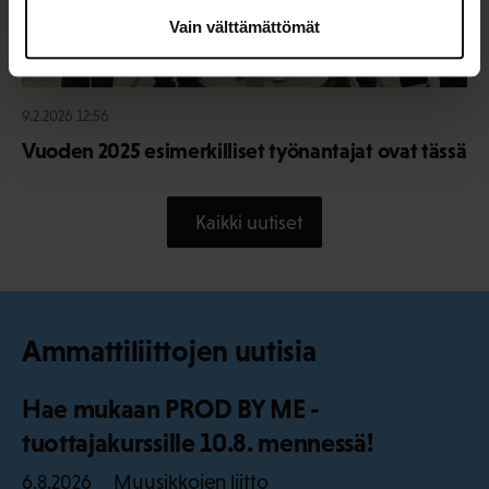
Vain välttämättömät
9.2.2026 12:56
Vuoden 2025 esimerkilliset työnantajat ovat tässä
Kaikki uutiset
Ammattiliittojen uutisia
Hae mukaan PROD BY ME -
tuottajakurssille 10.8. mennessä!
Muusikkojen liitto
6.8.2026