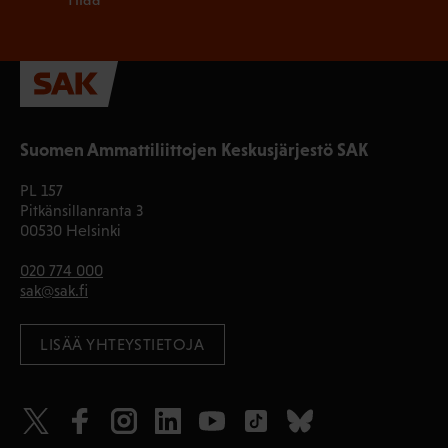
Suomen Ammattiliittojen Keskusjärjestö SAK
PL 157
Pitkänsillanranta 3
00530 Helsinki
020 774 000
sak@sak.fi
LISÄÄ YHTEYSTIETOJA