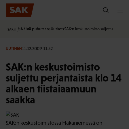
Hyppää
sisältöön
s
Näistä puhutaan
Uutiset
SAK:n keskustoimisto suljettu …
a
k
·
11.12.2009 11:52
UUTINEN
f
i
SAK:n keskustoimisto
suljettu perjantaista klo 14
alkaen tiistaiaamuun
saakka
SAK:n keskustoimistossa Hakaniemessä on