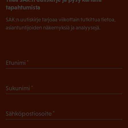
tapahtumista
SAK:n uutiskirje tarjoaa viikottain tutkittua tietoa,
asiantuntijoiden näkemyksiä ja analyysejä.
(
Etunimi
P
a
(
Sukunimi
k
P
o
a
l
(
Sähköpostiosoite
k
l
P
o
i