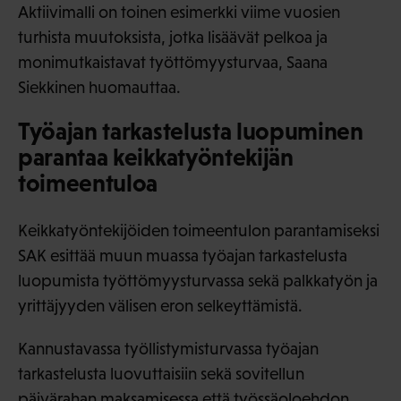
Aktiivimalli on toinen esimerkki viime vuosien
turhista muutoksista, jotka lisäävät pelkoa ja
monimutkaistavat työttömyysturvaa, Saana
Siekkinen huomauttaa.
Työajan tarkastelusta luopuminen
parantaa keikkatyöntekijän
toimeentuloa
Keikkatyöntekijöiden toimeentulon parantamiseksi
SAK esittää muun muassa työajan tarkastelusta
luopumista työttömyysturvassa sekä palkkatyön ja
yrittäjyyden välisen eron selkeyttämistä.
Kannustavassa työllistymisturvassa työajan
tarkastelusta luovuttaisiin sekä sovitellun
päivärahan maksamisessa että työssäoloehdon