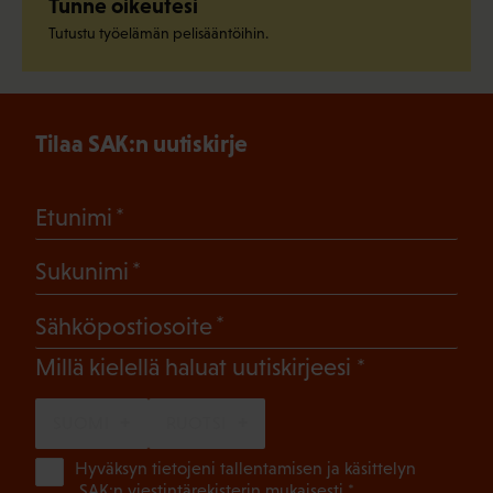
Tunne oikeutesi
Tutustu työelämän pelisääntöihin.
Tilaa SAK:n uutiskirje
(Pakollinen)
Etunimi
(Pakollinen)
Sukunimi
(Pakollinen)
Sähköpostiosoite
(Pakollinen)
Millä kielellä haluat uutiskirjeesi
SUOMI
RUOTSI
(Pa
Hyväksyn tietojeni tallentamisen ja käsittelyn
SAK:n viestintärekisterin
mukaisesti *