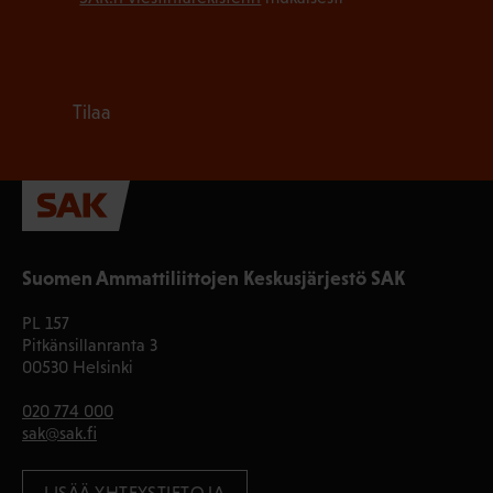
Tilaa
Suomen Ammattiliittojen Keskusjärjestö SAK
PL 157
Pitkänsillanranta 3
00530 Helsinki
020 774 000
sak@sak.fi
LISÄÄ YHTEYSTIETOJA