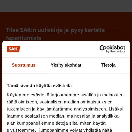
Tilaa SAK:n uutiskirje ja pysy kartalla
tapahtumista
SAK:n uutiskirje tarjoaa viikottain tutkittua tietoa,
asiantuntijoiden näkemyksiä ja analyysejä.
Suostumus
Yksityiskohdat
Tietoja
Tämä sivusto käyttää evästeitä
(
Etunimi
Käytämme evästeitä tarjoamamme sisällön ja mainosten
räätälöimiseen, sosiaalisen median ominaisuuksien
P
tukemiseen ja kävijämäärämme analysoimiseen. Lisäksi
a
jaamme sosiaalisen median, mainosalan ja analytiikka-
(
Sukunimi
k
alan kumppaneillemme tietoja siitä, miten käytät
P
sivustoamme. Kumppanimme voivat yhdistää näitä