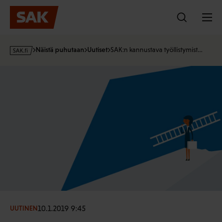
Hyppää
sisältöön
s
Näistä puhutaan
Uutiset
SAK:n kannustava työllistymist…
a
k
·
f
i
10.1.2019 9:45
UUTINEN