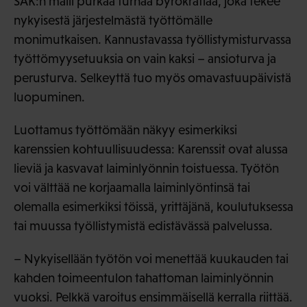
SAK:n malli purkaa turhaa byrokratiaa, joka tekee
nykyisestä järjestelmästä työttömälle
monimutkaisen. Kannustavassa työllistymisturvassa
työttömyysetuuksia on vain kaksi – ansioturva ja
perusturva. Selkeyttä tuo myös omavastuupäivistä
luopuminen.
Luottamus työttömään näkyy esimerkiksi
karenssien kohtuullisuudessa: Karenssit ovat alussa
lieviä ja kasvavat laiminlyönnin toistuessa. Työtön
voi välttää ne korjaamalla laiminlyöntinsä tai
olemalla esimerkiksi töissä, yrittäjänä, koulutuksessa
tai muussa työllistymistä edistävässä palvelussa.
– Nykyisellään työtön voi menettää kuukauden tai
kahden toimeentulon tahattoman laiminlyönnin
vuoksi. Pelkkä varoitus ensimmäisellä kerralla riittää.