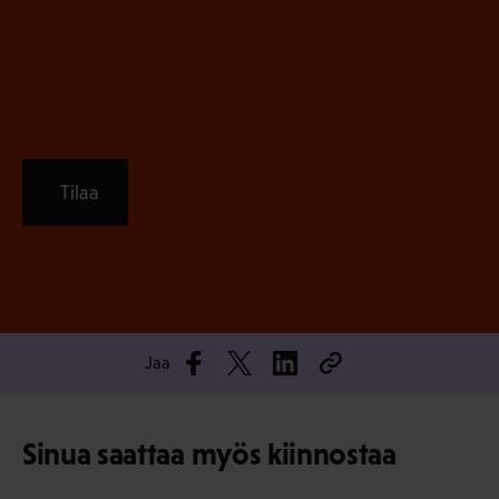
n
)
Tilaa
Jaa
Sinua saattaa myös kiinnostaa