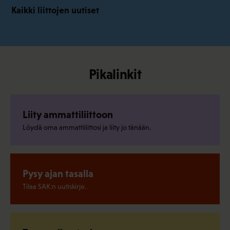
Kaikki liittojen uutiset
Pikalinkit
Liity ammattiliittoon
Löydä oma ammattiliittosi ja liity jo tänään.
Pysy ajan tasalla
Tilaa SAK:n uutiskirje.