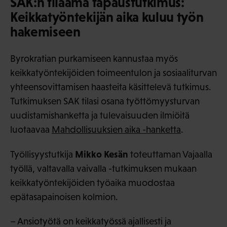
SAK:n tilaama tapaustutkimus:
Keikkatyöntekijän aika kuluu työn
hakemiseen
Byrokratian purkamiseen kannustaa myös
keikkatyöntekijöiden toimeentulon ja sosiaaliturvan
yhteensovittamisen haasteita käsittelevä tutkimus.
Tutkimuksen SAK tilasi osana työttömyysturvan
uudistamishanketta ja tulevaisuuden ilmiöitä
luotaavaa
Mahdollisuuksien aika -hanketta
.
Mikko Kesän
Työllisyystutkija
toteuttaman Vajaalla
työllä, valtavalla vaivalla -tutkimuksen mukaan
keikkatyöntekijöiden työaika muodostaa
epätasapainoisen kolmion.
– Ansiotyötä on keikkatyössä ajallisesti ja