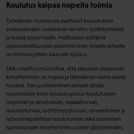
Koulutus kaipaa nopeita toimia
Työelämän muutos on asettanut koulutuksen
avainasemaan; osaaminen on ehto työllistymiselle
ja työssä pysymiselle. Hallituksen esittämä
oppivelvollisuuden pidentäminen toiselle asteelle
on toimiva pitkän aikavälin sijoitus.
SAK:n hallitus muistuttaa, että aikuisten osaamisen
kohottaminen on nopea ja täsmällinen keino saada
tuloksia. Sen uudistaminen aiotaan tehdä
huomioiden koko koulutuspolun koulutuksen
tarjonnan ja rahoituksen, sosiaaliturvan,
muutosturvan, työttömyysturvan, omaehtoisen ja
työvoimapoliittisen koulutuksen sekä osaamisen
tunnistamisen niveltyminen uuteen järjestelmään.