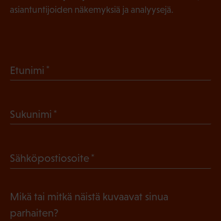
asiantuntijoiden näkemyksiä ja analyysejä.
(
Etunimi
P
a
(
Sukunimi
k
P
o
a
l
(
Sähköpostiosoite
k
l
P
o
i
a
l
Mikä tai mitkä näistä kuvaavat sinua
n
k
l
parhaiten?
e