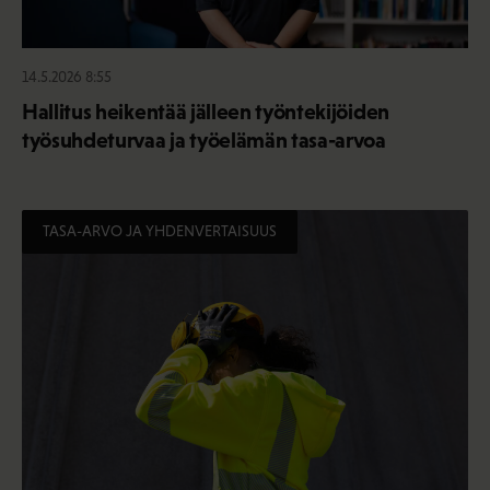
14.5.2026 8:55
Hallitus heikentää jälleen työntekijöiden
työsuhdeturvaa ja työelämän tasa-arvoa
TASA-ARVO JA YHDENVERTAISUUS