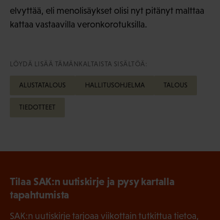
elvyttää, eli menolisäykset olisi nyt pitänyt malttaa
kattaa vastaavilla veronkorotuksilla.
LÖYDÄ LISÄÄ TÄMÄNKALTAISTA SISÄLTÖÄ:
ALUSTATALOUS
HALLITUSOHJELMA
TALOUS
TIEDOTTEET
Tilaa SAK:n uutiskirje ja pysy kartalla
tapahtumista
SAK:n uutiskirje tarjoaa viikottain tutkittua tietoa,