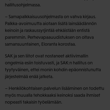
hallitusohjelmassa.
– Samapalkkaisuusohjelmasta on vahva kirjaus.
Palkka-avoimuutta aiotaan lisätä lainsäädännön
keinoin ja raskaussyrjintää ehkäistään entistä
paremmin. Perhevapaauudistuksen on oltava
samansuuntainen, Eloranta korostaa.
SAK ja sen liitot ovat nostaneet aktiivimallin
ongelmia esiin toistuvasti, ja SAK:n hallitus on
tyytyväinen, ettei monin kohdin epäonnistunutta
järjestelmää enää jatketa.
– Henkilökohtaisen palvelun lisääminen on todettu
myös muualla tehokkaaksi keinoksi saada ihmiset
nopeasti takaisin työelämään.