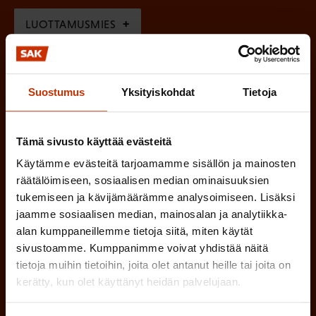
o
i
n
l
LUOTTAMUSMIES
n
)
l
e
TYÖSUOJELUVALTUUTETTU
i
n
n
Suostumus
Yksityiskohdat
Tietoja
)
TÖISSÄ AMMATTILIITOSSA
e
n
TYÖNANTAJAN EDUSTAJA
Tämä sivusto käyttää evästeitä
)
Käytämme evästeitä tarjoamamme sisällön ja mainosten
MUU KIINNOSTUS TYÖELÄMÄASIOIHIN
räätälöimiseen, sosiaalisen median ominaisuuksien
tukemiseen ja kävijämäärämme analysoimiseen. Lisäksi
jaamme sosiaalisen median, mainosalan ja analytiikka-
alan kumppaneillemme tietoja siitä, miten käytät
(
Millä kielellä haluat uutiskirjeesi
sivustoamme. Kumppanimme voivat yhdistää näitä
P
tietoja muihin tietoihin, joita olet antanut heille tai joita on
SUOMI
RUOTSI
a
kerätty, kun olet käyttänyt heidän palvelujaan.
k