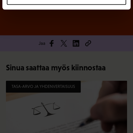
Jaa
Sinua saattaa myös kiinnostaa
TASA-ARVO JA YHDENVERTAISUUS