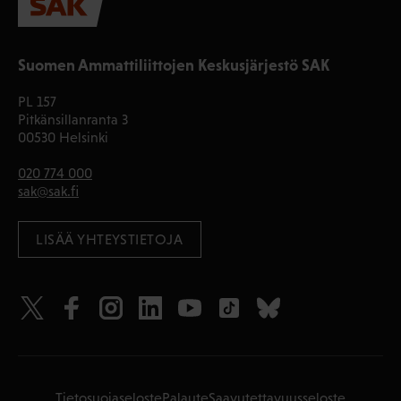
Suomen Ammattiliittojen Keskusjärjestö SAK
PL 157
Pitkänsillanranta 3
00530 Helsinki
020 774 000
sak@sak.fi
LISÄÄ YHTEYSTIETOJA
Tietosuojaseloste
Palaute
Saavutettavuusseloste