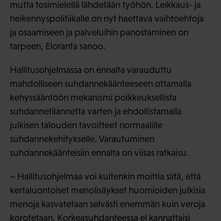
mutta tosimielellä lähdetään työhön. Leikkaus- ja
heikennyspolitiikalle on nyt haettava vaihtoehtoja
ja osaamiseen ja palveluihin panostaminen on
tarpeen, Eloranta sanoo.
Hallitusohjelmassa on ennalta varauduttu
mahdolliseen suhdannekäänteeseen ottamalla
kehyssääntöön mekanismi poikkeuksellista
suhdannetilannetta varten ja ehdollistamalla
julkisen talouden tavoitteet normaalille
suhdannekehitykselle. Varautuminen
suhdannekäänteisiin ennalta on viisas ratkaisu.
– Hallitusohjelmaa voi kuitenkin moittia siitä, että
kertaluontoiset menolisäykset huomioiden julkisia
menoja kasvatetaan selvästi enemmän kuin veroja
korotetaan. Korkeasuhdanteessa ei kannattaisi