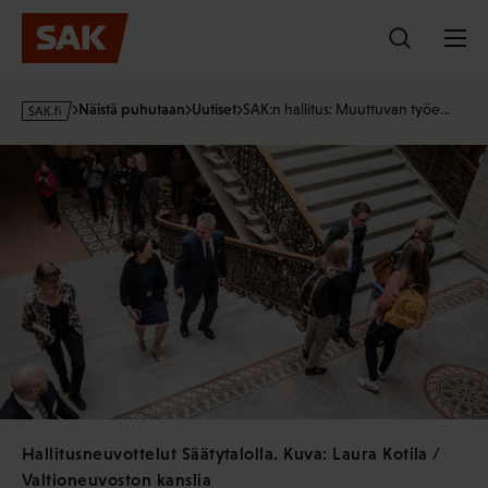
Hyppää
sisältöön
s
Näistä puhutaan
Uutiset
SAK:n hallitus: Muuttuvan työe…
a
k
·
f
i
Hallitusneuvottelut Säätytalolla. Kuva: Laura Kotila /
Valtioneuvoston kanslia