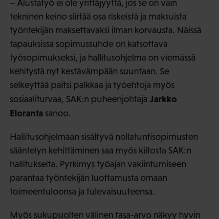
– Alustatyö ei ole yrittäjyyttä, jos se on vain
tekninen keino siirtää osa riskeistä ja maksuista
työntekijän maksettavaksi ilman korvausta. Näissä
tapauksissa sopimussuhde on katsottava
työsopimukseksi, ja hallitusohjelma on viemässä
kehitystä nyt kestävämpään suuntaan. Se
selkeyttää paitsi palkkaa ja työehtoja myös
Jarkko
sosiaaliturvaa, SAK:n puheenjohtaja
Eloranta
sanoo.
Hallitusohjelmaan sisältyvä nollatuntisopimusten
sääntelyn kehittäminen saa myös kiitosta SAK:n
hallitukselta. Pyrkimys työajan vakiintumiseen
parantaa työntekijän luottamusta omaan
toimeentuloonsa ja tulevaisuuteensa.
Myös sukupuolten välinen tasa-arvo näkyy hyvin