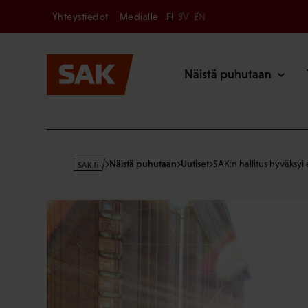
Secondary
Hyppää
Yhteystiedot
Medialle
FI
SV
EN
sisältöön
Päävalikk
Näistä puhutaan
s
Näistä puhutaan
Uutiset
SAK:n hallitus hyväksyi
a
k
·
f
i