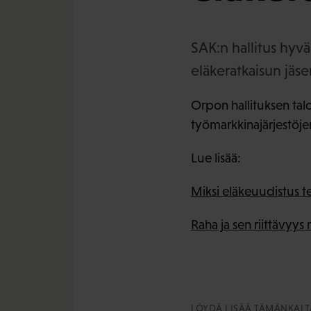
SAK:n hallitus hyv
eläkeratkaisun jäsen
Orpon hallituksen talou
työmarkkinajärjestöje
Lue lisää:
Miksi eläkeuudistus teh
Raha ja sen riittävyys
LÖYDÄ LISÄÄ TÄMÄNKALTA