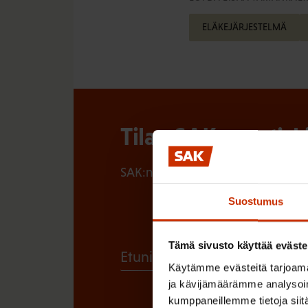
ELÄKEJÄRJESTELMÄ
Tilaa SAK:n uutisk
SAK:n uutiskirje tarjoaa viikottain 
Suostumus
Tämä sivusto käyttää eväste
(
Etunimi
Käytämme evästeitä tarjoama
P
ja kävijämäärämme analysoim
a
kumppaneillemme tietoja siitä