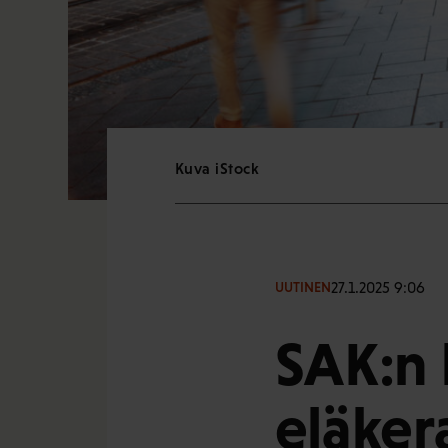
Kuva iStock
27.1.2025 9:06
UUTINEN
SAK:n 
eläker