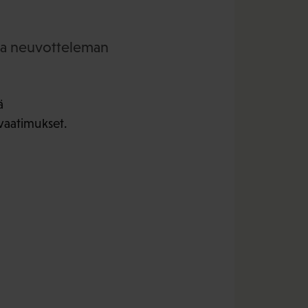
uta neuvotteleman
ä
vaatimukset.