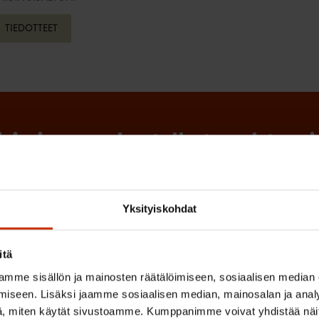
TIEDOTTEET
irje ja pysy kartalla tapahtumi
tutkittua tietoa, asiantuntijoiden näkemyksiä ja analyysejä.
Yksityiskohdat
itä
(
Sukunimi
mme sisällön ja mainosten räätälöimiseen, sosiaalisen median
P
iseen. Lisäksi jaamme sosiaalisen median, mainosalan ja analy
a
, miten käytät sivustoamme. Kumppanimme voivat yhdistää näitä t