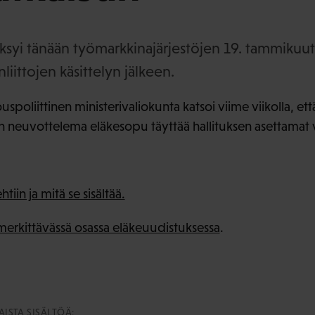
äksyi tänään työmarkkinajärjestöjen 19. tammiku
liittojen käsittelyn jälkeen.
spoliittinen ministerivaliokunta katsoi viime viikolla, ett
n neuvottelema eläkesopu täyttää hallituksen asettamat 
tiin ja mitä se sisältää.
 merkittävässä osassa eläkeuudistuksessa
.
ISTA SISÄLTÖÄ: