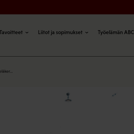
o
Tavoitteet
Liitot ja sopimukset
Työelämän ABC
 eläker…