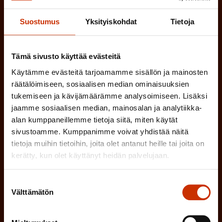
)
MUU KIINNOSTUS TYÖELÄMÄASIOIHIN
Suostumus
Yksityiskohdat
Tietoja
(
Millä kielellä haluat uutiskirjeesi
Tämä sivusto käyttää evästeitä
P
Käytämme evästeitä tarjoamamme sisällön ja mainosten
SUOMI
RUOTSI
räätälöimiseen, sosiaalisen median ominaisuuksien
a
tukemiseen ja kävijämäärämme analysoimiseen. Lisäksi
k
jaamme sosiaalisen median, mainosalan ja analytiikka-
o
alan kumppaneillemme tietoja siitä, miten käytät
(
Hyväksyn tietojeni tallentamisen ja käsittelyn
sivustoamme. Kumppanimme voivat yhdistää näitä
P
l
SAK:n viestintärekisterin
mukaisesti *
tietoja muihin tietoihin, joita olet antanut heille tai joita on
a
l
kerätty, kun olet käyttänyt heidän palvelujaan.
k
i
o
Suostumuksen
n
l
Välttämätön
valinta
e
l
i
n