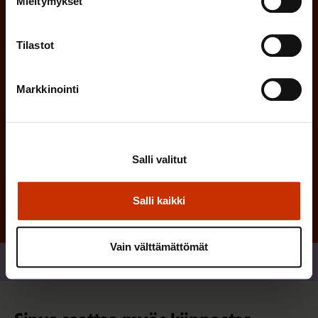
Mieltymykset
n
)
e
Tilastot
n
)
Markkinointi
Tilaa
Salli valitut
Salli kaikki
Vain välttämättömät
Jaa