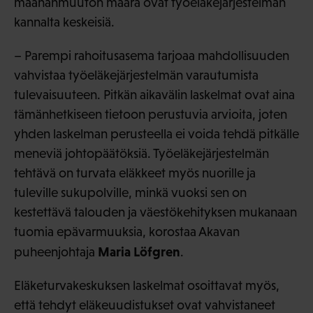
maahanmuuton määrä ovat työeläkejärjestelmän
kannalta keskeisiä.
– Parempi rahoitusasema tarjoaa mahdollisuuden
vahvistaa työeläkejärjestelmän varautumista
tulevaisuuteen. Pitkän aikavälin laskelmat ovat aina
tämänhetkiseen tietoon perustuvia arvioita, joten
yhden laskelman perusteella ei voida tehdä pitkälle
meneviä johtopäätöksiä. Työeläkejärjestelmän
tehtävä on turvata eläkkeet myös nuorille ja
tuleville sukupolville, minkä vuoksi sen on
kestettävä talouden ja väestökehityksen mukanaan
tuomia epävarmuuksia, korostaa Akavan
Maria Löfgren
puheenjohtaja
.
Eläketurvakeskuksen laskelmat osoittavat myös,
että tehdyt eläkeuudistukset ovat vahvistaneet