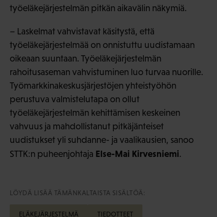
työeläkejärjestelmän pitkän aikavälin näkymiä.
– Laskelmat vahvistavat käsitystä, että
työeläkejärjestelmää on onnistuttu uudistamaan
oikeaan suuntaan. Työeläkejärjestelmän
rahoitusaseman vahvistuminen luo turvaa nuorille.
Työmarkkinakeskusjärjestöjen yhteistyöhön
perustuva valmistelutapa on ollut
työeläkejärjestelmän kehittämisen keskeinen
vahvuus ja mahdollistanut pitkäjänteiset
uudistukset yli suhdanne- ja vaalikausien, sanoo
Else-Mai Kirvesniemi
STTK:n puheenjohtaja
.
LÖYDÄ LISÄÄ TÄMÄNKALTAISTA SISÄLTÖÄ:
ELÄKEJÄRJESTELMÄ
TIEDOTTEET