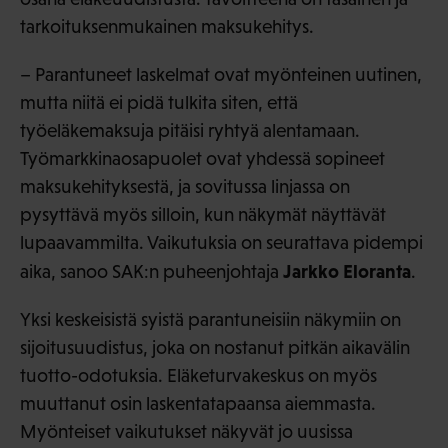
tarkoituksenmukainen maksukehitys.
– Parantuneet laskelmat ovat myönteinen uutinen,
mutta niitä ei pidä tulkita siten, että
työeläkemaksuja pitäisi ryhtyä alentamaan.
Työmarkkinaosapuolet ovat yhdessä sopineet
maksukehityksestä, ja sovitussa linjassa on
pysyttävä myös silloin, kun näkymät näyttävät
lupaavammilta. Vaikutuksia on seurattava pidempi
Jarkko Eloranta
aika, sanoo SAK:n puheenjohtaja
.
Yksi keskeisistä syistä parantuneisiin näkymiin on
sijoitusuudistus, joka on nostanut pitkän aikavälin
tuotto-odotuksia. Eläketurvakeskus on myös
muuttanut osin laskentatapaansa aiemmasta.
Myönteiset vaikutukset näkyvät jo uusissa