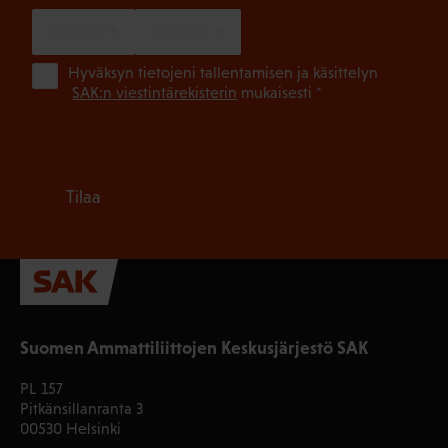
SUOMI
RUOTSI
(Pa
Hyväksyn tietojeni tallentamisen ja käsittelyn
SAK:n viestintärekisterin
mukaisesti *
Tilaa
Suomen Ammattiliittojen Keskusjärjestö SAK
PL 157
Pitkänsillanranta 3
00530 Helsinki