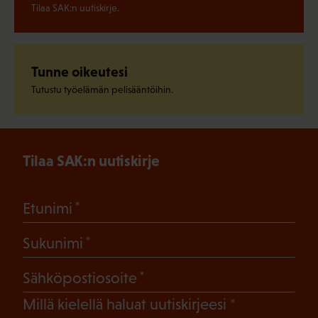
Tilaa SAK:n uutiskirje.
Tunne oikeutesi
Tutustu työelämän pelisääntöihin.
Tilaa SAK:n uutiskirje
(Pakollinen)
Etunimi
(Pakollinen)
Sukunimi
(Pakollinen)
Sähköpostiosoite
(Pakollinen)
Millä kielellä haluat uutiskirjeesi