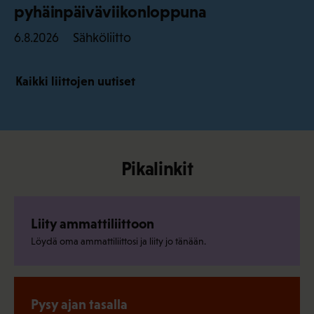
pyhäinpäiväviikonloppuna
Sähköliitto
6.8.2026
Kaikki liittojen uutiset
Pikalinkit
Liity ammattiliittoon
Löydä oma ammattiliittosi ja liity jo tänään.
Pysy ajan tasalla