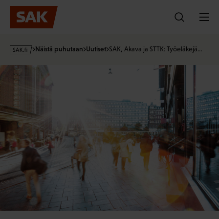
Hyppää
sisältöön
s
Näistä puhutaan
Uutiset
SAK, Akava ja STTK: Työeläkejä…
a
k
·
f
i