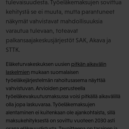
tulevaisuudesta. Työeläkemaksujen sovittua
kehitystä se ei muuta, mutta parantuneet
näkymät vahvistavat mahdollisuuksia
varautua tulevaan, toteavat
palkansaajakeskusjärjestöt SAK, Akava ja
STTK.
Eläketurvakeskuksen uusien
pitkän aikavälin
laskelmien
mukaan suomalaisen
työeläkejärjestelmän rahoitusasema näyttää
vahvistuvan. Arvioiden perusteella
työeläkevakuutusmaksussa voisi pitkällä aikavälillä
olla jopa laskuvaraa. Työeläkemaksujen
alentaminen ei kuitenkaan ole ajankohtaista, sillä
maksukehityksestä on sovittu vuoteen 2030 asti
osana eläkeuudistusta. Tavoitteena on tasainen ja