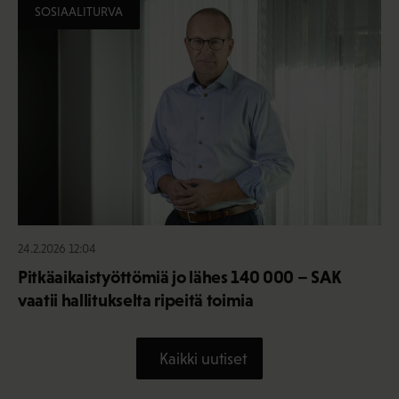
SOSIAALITURVA
24.2.2026 12:04
Pitkäaikaistyöttömiä jo lähes 140 000 – SAK
vaatii hallitukselta ripeitä toimia
Kaikki uutiset