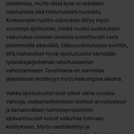
laskelmissa, mutta niissä kyse on edelleen
odotuksista eikä toteutuneista tuotoista.
Korkeampiin tuotto-odotuksiin liittyy myös
suurempi sijoitusriski, minkä vuoksi uudistuksen
vaikutuksia voidaan arvioida luotettavasti vasta
pidemmällä aikavälillä. Eläkeuudistuksessa sovittiin,
että mahdolliset hyvät sijoitustuotot käytetään
työeläkejärjestelmän rahoitusaseman
vahvistamiseen. Tavoitteena on varmistaa
järjestelmän kestävyys myös heikompina aikoina.
Vaikka sijoitustuotot ovat olleet viime vuosina
vahvoja, osakemarkkinoiden korkeat arvostustasot
ja kansainvälisen toimintaympäristön
epävarmuudet voivat vaikuttaa tulevaan
kehitykseen. Myös väestökehitys ja