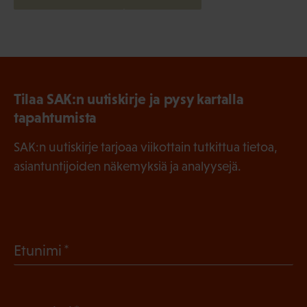
Tilaa SAK:n uutiskirje ja pysy kartalla
tapahtumista
SAK:n uutiskirje tarjoaa viikottain tutkittua tietoa,
asiantuntijoiden näkemyksiä ja analyysejä.
(
Etunimi
P
a