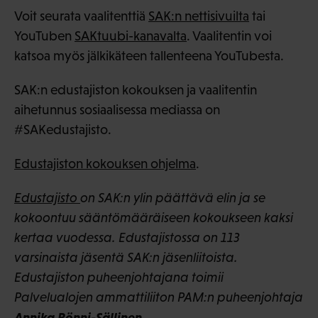
Voit seurata vaalitenttiä
SAK:n nettisivuilta
tai
YouTuben
SAKtuubi-kanavalta
. Vaalitentin voi
katsoa myös jälkikäteen tallenteena YouTubesta.
SAK:n edustajiston kokouksen ja vaalitentin
aihetunnus sosiaalisessa mediassa on
#SAKedustajisto.
Edustajiston kokouksen ohjelma
.
Edustajisto
on SAK:n ylin päättävä elin ja se
kokoontuu sääntömääräiseen kokoukseen kaksi
kertaa vuodessa. Edustajistossa on 113
varsinaista jäsentä SAK:n jäsenliitoista.
Edustajiston puheenjohtajana toimii
Palvelualojen ammattiliiton PAM:n puheenjohtaja
Annika Rönni-Sällinen
.