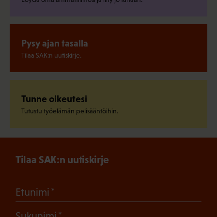
Pysy ajan tasalla
Tilaa SAK:n uutiskirje.
Tunne oikeutesi
Tutustu työelämän pelisääntöihin.
Tilaa SAK:n uutiskirje
(Pakollinen)
Etunimi
(Pakollinen)
Sukunimi