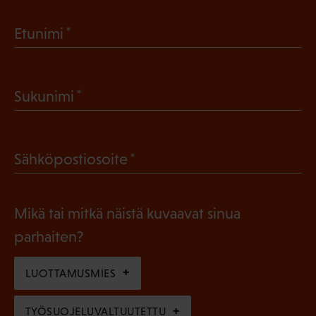
(
Etunimi
P
a
(
Sukunimi
k
P
o
a
l
(
Sähköpostiosoite
k
l
P
o
i
a
l
Mikä tai mitkä näistä kuvaavat sinua
n
k
l
parhaiten?
e
o
i
n
l
LUOTTAMUSMIES
n
)
l
e
TYÖSUOJELUVALTUUTETTU