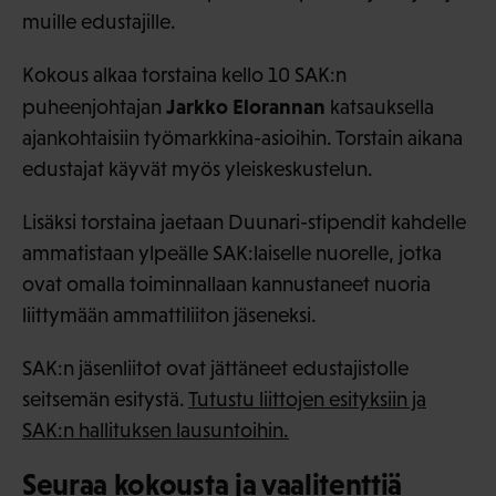
muille edustajille.
Kokous alkaa torstaina kello 10 SAK:n
Jarkko Elorannan
puheenjohtajan
katsauksella
ajankohtaisiin työmarkkina-asioihin. Torstain aikana
edustajat käyvät myös yleiskeskustelun.
Lisäksi torstaina jaetaan Duunari-stipendit kahdelle
ammatistaan ylpeälle SAK:laiselle nuorelle, jotka
ovat omalla toiminnallaan kannustaneet nuoria
liittymään ammattiliiton jäseneksi.
SAK:n jäsenliitot ovat jättäneet edustajistolle
seitsemän esitystä.
Tutustu liittojen esityksiin ja
SAK:n hallituksen lausuntoihin.
Seuraa kokousta ja vaalitenttiä