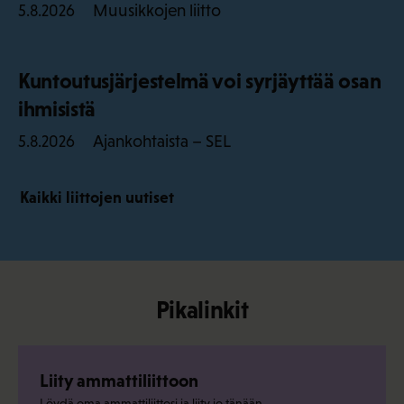
Muusikkojen liitto
5.8.2026
Kuntoutusjärjestelmä voi syrjäyttää osan
ihmisistä
Ajankohtaista – SEL
5.8.2026
Kaikki liittojen uutiset
Pikalinkit
Liity ammattiliittoon
Löydä oma ammattiliittosi ja liity jo tänään.