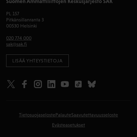
Suomen Ammattiliittojen Keskusjärjestö SAK
PL 157
Pitkänsillanranta 3
00530 Helsinki
020 774 000
sak@sak.fi
LISÄÄ YHTEYSTIETOJA
Tietosuojaseloste
Palaute
Saavutettavuusseloste
Evästeasetukset