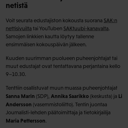
netistä
Voit seurata edustajiston kokousta suorana
SAK:n
nettisivuilta
tai YouTuben
SAKtuubi-kanavalta
.
Samojen linkkien kautta löytyy tallenne
ensimmäisen kokouspäivän jälkeen.
Kuuden suurimman puolueen puheenjohtajat tai
muut edustajat ovat tentattavana perjantaina kello
9–10.30.
Tenttiin osallistuvat muun muassa puheenjohtajat
Sanna Marin
Annika Saarikko
Li
(SDP),
(keskusta) ja
Andersson
(vasemmistoliitto). Tentin juontaa
Journalisti-lehden päätoimittaja ja tietokirjailija
Maria Pettersson
.