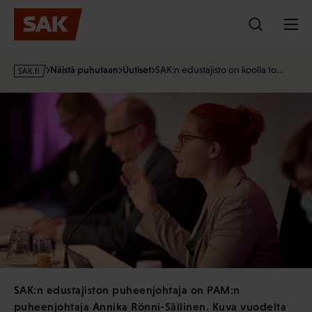
Hyppää
sisältöön
s
Näistä puhutaan
Uutiset
SAK:n edustajisto on koolla to…
a
k
·
f
i
SAK:n edustajiston puheenjohtaja on PAM:n
puheenjohtaja Annika Rönni-Sällinen. Kuva vuodelta