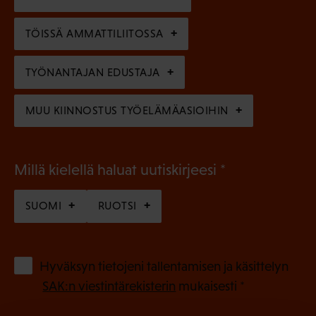
i
n
n
)
TÖISSÄ AMMATTILIITOSSA
e
n
TYÖNANTAJAN EDUSTAJA
)
MUU KIINNOSTUS TYÖELÄMÄASIOIHIN
(
Millä kielellä haluat uutiskirjeesi
P
SUOMI
RUOTSI
a
k
o
(
Hyväksyn tietojeni tallentamisen ja käsittelyn
P
l
SAK:n viestintärekisterin
mukaisesti *
a
l