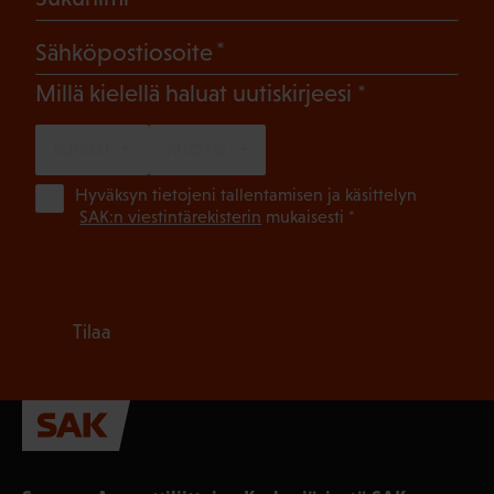
(Pakollinen)
Sähköpostiosoite
(Pakollinen)
Millä kielellä haluat uutiskirjeesi
SUOMI
RUOTSI
(Pa
Hyväksyn tietojeni tallentamisen ja käsittelyn
SAK:n viestintärekisterin
mukaisesti *
Tilaa