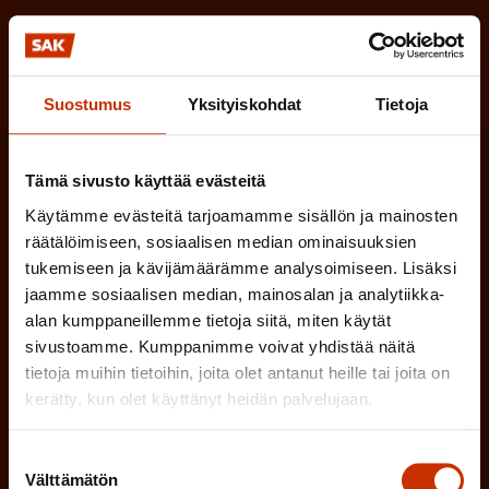
k
i
o
n
l
e
l
Suostumus
Yksityiskohdat
Tietoja
i
n
n
)
Tämä sivusto käyttää evästeitä
e
n
Käytämme evästeitä tarjoamamme sisällön ja mainosten
)
räätälöimiseen, sosiaalisen median ominaisuuksien
tukemiseen ja kävijämäärämme analysoimiseen. Lisäksi
jaamme sosiaalisen median, mainosalan ja analytiikka-
alan kumppaneillemme tietoja siitä, miten käytät
sivustoamme. Kumppanimme voivat yhdistää näitä
tietoja muihin tietoihin, joita olet antanut heille tai joita on
Tilaa
kerätty, kun olet käyttänyt heidän palvelujaan.
Suostumuksen
Välttämätön
valinta