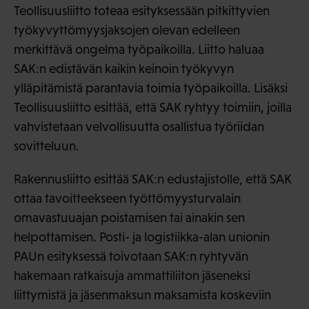
Teollisuusliitto toteaa esityksessään pitkittyvien
työkyvyttömyysjaksojen olevan edelleen
merkittävä ongelma työpaikoilla. Liitto haluaa
SAK:n edistävän kaikin keinoin työkyvyn
ylläpitämistä parantavia toimia työpaikoilla. Lisäksi
Teollisuusliitto esittää, että SAK ryhtyy toimiin, joilla
vahvistetaan velvollisuutta osallistua työriidan
sovitteluun.
Rakennusliitto esittää SAK:n edustajistolle, että SAK
ottaa tavoitteekseen työttömyysturvalain
omavastuuajan poistamisen tai ainakin sen
helpottamisen. Posti- ja logistiikka-alan unionin
PAUn esityksessä toivotaan SAK:n ryhtyvän
hakemaan ratkaisuja ammattiliiton jäseneksi
liittymistä ja jäsenmaksun maksamista koskeviin