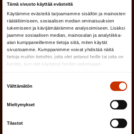
a
Tämä sivusto käyttää evästeitä
k
Käytämme evästeitä tarjoamamme sisällön ja mainosten
o
(
räätälöimiseen, sosiaalisen median ominaisuuksien
Hyväksyn tietojeni tallentamisen ja käsittelyn
tukemiseen ja kävijämäärämme analysoimiseen. Lisäksi
P
l
SAK:n viestintärekisterin
mukaisesti *
jaamme sosiaalisen median, mainosalan ja analytiikka-
a
l
alan kumppaneillemme tietoja siitä, miten käytät
k
i
sivustoamme. Kumppanimme voivat yhdistää näitä
o
tietoja muihin tietoihin, joita olet antanut heille tai joita on
n
l
kerätty, kun olet käyttänyt heidän palvelujaan.
e
l
i
n
Suostumuksen
n
Välttämätön
valinta
)
e
n
Mieltymykset
)
Tilastot