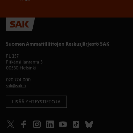
Suomen Ammattiliittojen Keskusjärjestö SAK
PL 157
Pitkänsillanranta 3
00530 Helsinki
020 774 000
sak@sak.fi
LISÄÄ YHTEYSTIETOJA