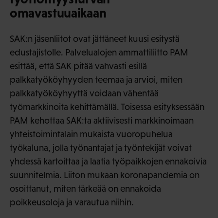
omavastuuaikaan
SAK:n jäsenliitot ovat jättäneet kuusi esitystä
edustajistolle. Palvelualojen ammattiliitto PAM
esittää, että SAK pitää vahvasti esillä
palkkatyököyhyyden teemaa ja arvioi, miten
palkkatyököyhyyttä voidaan vähentää
työmarkkinoita kehittämällä. Toisessa esityksessään
PAM kehottaa SAK:ta aktiivisesti markkinoimaan
yhteistoimintalain mukaista vuoropuhelua
työkaluna, jolla työnantajat ja työntekijät voivat
yhdessä kartoittaa ja laatia työpaikkojen ennakoivia
suunnitelmia. Liiton mukaan koronapandemia on
osoittanut, miten tärkeää on ennakoida
poikkeusoloja ja varautua niihin.