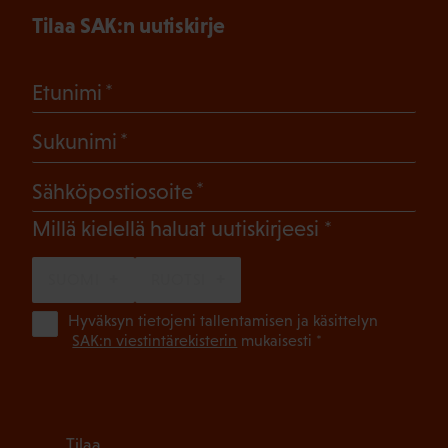
Tilaa SAK:n uutiskirje
(Pakollinen)
Etunimi
(Pakollinen)
Sukunimi
(Pakollinen)
Sähköpostiosoite
(Pakollinen)
Millä kielellä haluat uutiskirjeesi
SUOMI
RUOTSI
(Pa
Hyväksyn tietojeni tallentamisen ja käsittelyn
SAK:n viestintärekisterin
mukaisesti *
Tilaa