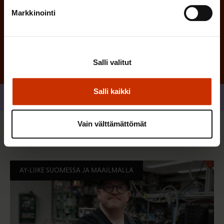
Markkinointi
Tilaa
Salli valitut
Salli kaikki
Jaa
Vain välttämättömät
Sinua saattaa myös kiinnostaa
AY-LIIKE SUOMESSA JA MAAILMALLA