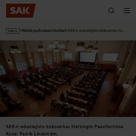
Hyppää
sisältöön
s
Näistä puhutaan
Uutiset
SAK:n edustajisto kokoontui to…
a
k
·
f
i
SAK:n edustajisto kokoontuu Helsingin Paasitornissa.
Kuva: Patrik Lindström.