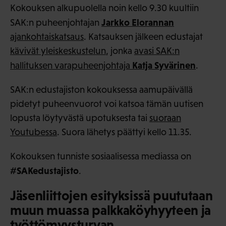
Kokouksen alkupuolella noin kello 9.30 kuultiin
Jarkko Elorannan
SAK:n puheenjohtajan
ajankohtaiskatsaus
. Katsauksen jälkeen edustajat
kävivät yleiskeskustelun
, jonka
avasi SAK:n
Katja Syvärinen
hallituksen varapuheenjohtaja
.
SAK:n edustajiston kokouksessa aamupäivällä
pidetyt puheenvuorot voi katsoa tämän uutisen
lopusta löytyvästä upotuksesta tai
suoraan
Youtubessa
. Suora lähetys päättyi kello 11.35.
Kokouksen tunniste sosiaalisessa mediassa on
#SAKedustajisto
.
Jäsenliittojen esityksissä puututaan
muun muassa palkkaköyhyyteen ja
työttömyysturvan