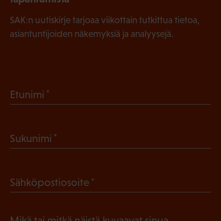
SAK:n uutiskirje tarjoaa viikottain tutkittua tietoa,
asiantuntijoiden näkemyksiä ja analyysejä.
(
Etunimi
P
a
(
Sukunimi
k
P
o
a
l
(
Sähköpostiosoite
k
l
P
o
i
a
l
Mikä tai mitkä näistä kuvaavat sinua