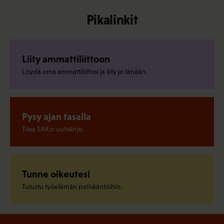
Pikalinkit
Liity ammattiliittoon
Löydä oma ammattiliittosi ja liity jo tänään.
Pysy ajan tasalla
Tilaa SAK:n uutiskirje.
Tunne oikeutesi
Tutustu työelämän pelisääntöihin.