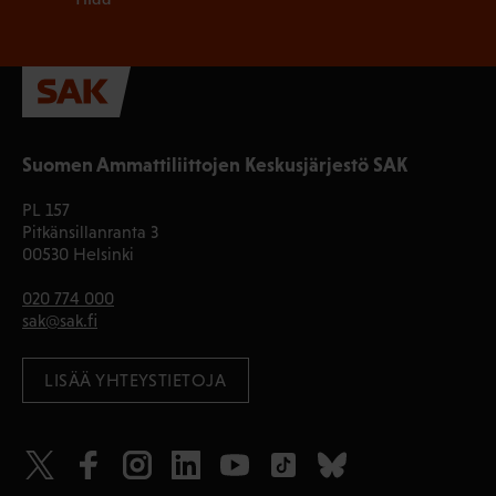
Suomen Ammattiliittojen Keskusjärjestö SAK
PL 157
Pitkänsillanranta 3
00530 Helsinki
020 774 000
sak@sak.fi
LISÄÄ YHTEYSTIETOJA