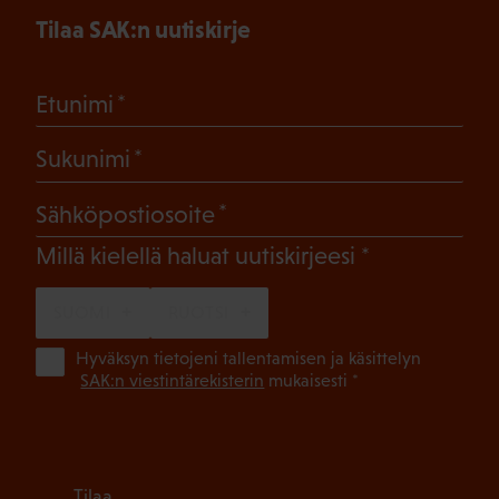
Tilaa SAK:n uutiskirje
(Pakollinen)
Etunimi
(Pakollinen)
Sukunimi
(Pakollinen)
Sähköpostiosoite
(Pakollinen)
Millä kielellä haluat uutiskirjeesi
SUOMI
RUOTSI
(Pa
Hyväksyn tietojeni tallentamisen ja käsittelyn
SAK:n viestintärekisterin
mukaisesti *
Tilaa