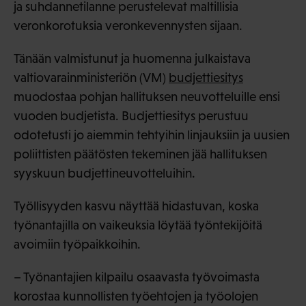
ja suhdannetilanne perustelevat maltillisia
veronkorotuksia veronkevennysten sijaan.
Tänään valmistunut ja huomenna julkaistava
valtiovarainministeriön (VM)
budjettiesitys
muodostaa pohjan hallituksen neuvotteluille ensi
vuoden budjetista. Budjettiesitys perustuu
odotetusti jo aiemmin tehtyihin linjauksiin ja uusien
poliittisten päätösten tekeminen jää hallituksen
syyskuun budjettineuvotteluihin.
Työllisyyden kasvu näyttää hidastuvan, koska
työnantajilla on vaikeuksia löytää työntekijöitä
avoimiin työpaikkoihin.
– Työnantajien kilpailu osaavasta työvoimasta
korostaa kunnollisten työehtojen ja työolojen