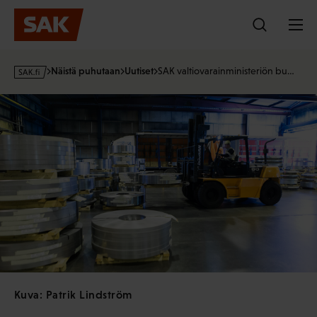
Hyppää
sisältöön
s
Näistä puhutaan
Uutiset
SAK valtiovarainministeriön bu…
a
k
·
f
i
Kuva: Patrik Lindström