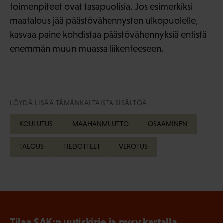
toimenpiteet ovat tasapuolisia. Jos esimerkiksi
maatalous jää päästövähennysten ulkopuolelle,
kasvaa paine kohdistaa päästövähennyksiä entistä
enemmän muun muassa liikenteeseen.
LÖYDÄ LISÄÄ TÄMÄNKALTAISTA SISÄLTÖÄ:
KOULUTUS
MAAHANMUUTTO
OSAAMINEN
TALOUS
TIEDOTTEET
VEROTUS
Tilaa SAK:n uutiskirje ja pysy kartalla