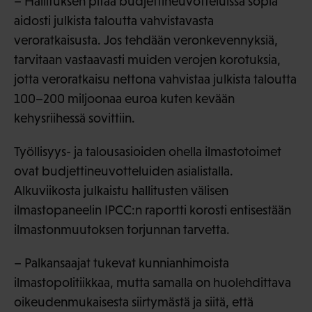
– Hallituksen pitää budjettineuvotteluissa sopia
aidosti julkista taloutta vahvistavasta
veroratkaisusta. Jos tehdään veronkevennyksiä,
tarvitaan vastaavasti muiden verojen korotuksia,
jotta veroratkaisu nettona vahvistaa julkista taloutta
100–200 miljoonaa euroa kuten kevään
kehysriihessä sovittiin.
Työllisyys- ja talousasioiden ohella ilmastotoimet
ovat budjettineuvotteluiden asialistalla.
Alkuviikosta julkaistu hallitusten välisen
ilmastopaneelin IPCC:n raportti korosti entisestään
ilmastonmuutoksen torjunnan tarvetta.
– Palkansaajat tukevat kunnianhimoista
ilmastopolitiikkaa, mutta samalla on huolehdittava
oikeudenmukaisesta siirtymästä ja siitä, että