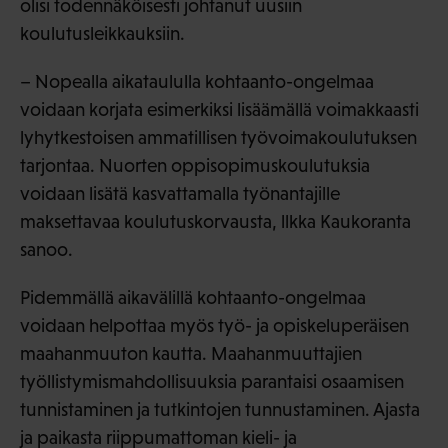
olisi todennäköisesti johtanut uusiin
koulutusleikkauksiin.
– Nopealla aikataululla kohtaanto-ongelmaa
voidaan korjata esimerkiksi lisäämällä voimakkaasti
lyhytkestoisen ammatillisen työvoimakoulutuksen
tarjontaa. Nuorten oppisopimuskoulutuksia
voidaan lisätä kasvattamalla työnantajille
maksettavaa koulutuskorvausta, llkka Kaukoranta
sanoo.
Pidemmällä aikavälillä kohtaanto-ongelmaa
voidaan helpottaa myös työ- ja opiskeluperäisen
maahanmuuton kautta. Maahanmuuttajien
työllistymismahdollisuuksia parantaisi osaamisen
tunnistaminen ja tutkintojen tunnustaminen. Ajasta
ja paikasta riippumattoman kieli- ja