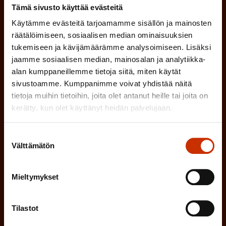
a
Tämä sivusto käyttää evästeitä
l
Mikä tai mitkä näistä kuvaavat sinua
n
k
Käytämme evästeitä tarjoamamme sisällön ja mainosten
l
parhaiten?
e
räätälöimiseen, sosiaalisen median ominaisuuksien
o
i
n
tukemiseen ja kävijämäärämme analysoimiseen. Lisäksi
l
LUOTTAMUSMIES
n
jaamme sosiaalisen median, mainosalan ja analytiikka-
)
l
alan kumppaneillemme tietoja siitä, miten käytät
e
TYÖSUOJELUVALTUUTETTU
sivustoamme. Kumppanimme voivat yhdistää näitä
i
n
tietoja muihin tietoihin, joita olet antanut heille tai joita on
n
kerätty, kun olet käyttänyt heidän palvelujaan.
)
TÖISSÄ AMMATTILIITOSSA
e
Suostumuksen
n
TYÖNANTAJAN EDUSTAJA
Välttämätön
valinta
)
MUU KIINNOSTUS TYÖELÄMÄASIOIHIN
Mieltymykset
(
Millä kielellä haluat uutiskirjeesi
Tilastot
P