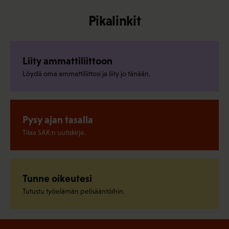
Pikalinkit
Liity ammattiliittoon
Löydä oma ammattiliittosi ja liity jo tänään.
Pysy ajan tasalla
Tilaa SAK:n uutiskirje.
Tunne oikeutesi
Tutustu työelämän pelisääntöihin.