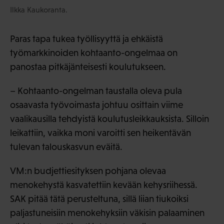
Ilkka Kaukoranta.
Paras tapa tukea työllisyyttä ja ehkäistä
työmarkkinoiden kohtaanto-ongelmaa on
panostaa pitkäjänteisesti koulutukseen.
– Kohtaanto-ongelman taustalla oleva pula
osaavasta työvoimasta johtuu osittain viime
vaalikausilla tehdyistä koulutusleikkauksista. Silloin
leikattiin, vaikka moni varoitti sen heikentävän
tulevan talouskasvun eväitä.
VM:n budjettiesityksen pohjana olevaa
menokehystä kasvatettiin kevään kehysriihessä.
SAK pitää tätä perusteltuna, sillä liian tiukoiksi
paljastuneisiin menokehyksiin väkisin palaaminen