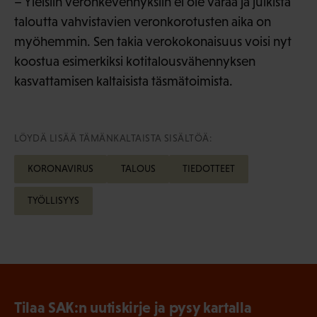
– Yleisiin veronkevennyksiin ei ole varaa ja julkista
taloutta vahvistavien veronkorotusten aika on
myöhemmin. Sen takia verokokonaisuus voisi nyt
koostua esimerkiksi kotitalousvähennyksen
kasvattamisen kaltaisista täsmätoimista.
LÖYDÄ LISÄÄ TÄMÄNKALTAISTA SISÄLTÖÄ:
KORONAVIRUS
TALOUS
TIEDOTTEET
TYÖLLISYYS
Tilaa SAK:n uutiskirje ja pysy kartalla