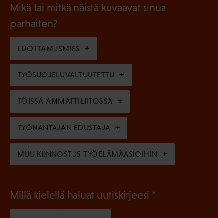
a
l
Mikä tai mitkä näistä kuvaavat sinua
n
k
l
parhaiten?
e
o
i
n
l
LUOTTAMUSMIES
n
)
l
e
TYÖSUOJELUVALTUUTETTU
i
n
n
)
TÖISSÄ AMMATTILIITOSSA
e
n
TYÖNANTAJAN EDUSTAJA
)
MUU KIINNOSTUS TYÖELÄMÄASIOIHIN
(
Millä kielellä haluat uutiskirjeesi
P