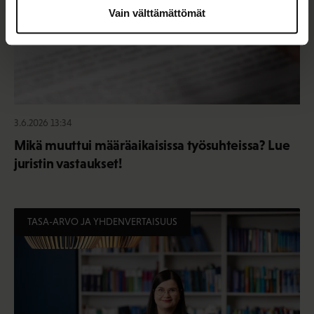
Vain välttämättömät
3.6.2026 13:34
Mikä muuttui määräaikaisissa työsuhteissa? Lue
juristin vastaukset!
TASA-ARVO JA YHDENVERTAISUUS