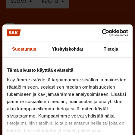
SUOMI
RUOTSI
a
k
o
(
Hyväksyn tietojeni tallentamisen ja käsittelyn
P
l
SAK:n viestintärekisterin
mukaisesti *
a
l
Suostumus
Yksityiskohdat
Tietoja
k
i
o
n
l
Tämä sivusto käyttää evästeitä
e
l
Käytämme evästeitä tarjoamamme sisällön ja mainosten
i
n
räätälöimiseen, sosiaalisen median ominaisuuksien
n
)
tukemiseen ja kävijämäärämme analysoimiseen. Lisäksi
e
jaamme sosiaalisen median, mainosalan ja analytiikka-
n
alan kumppaneillemme tietoja siitä, miten käytät
)
sivustoamme. Kumppanimme voivat yhdistää näitä
tietoja muihin tietoihin, joita olet antanut heille tai joita on
kerätty, kun olet käyttänyt heidän palvelujaan.