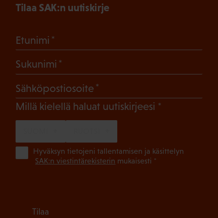
Tilaa SAK:n uutiskirje
(Pakollinen)
Etunimi
(Pakollinen)
Sukunimi
(Pakollinen)
Sähköpostiosoite
(Pakollinen)
Millä kielellä haluat uutiskirjeesi
SUOMI
RUOTSI
(Pa
Hyväksyn tietojeni tallentamisen ja käsittelyn
SAK:n viestintärekisterin
mukaisesti *
Tilaa