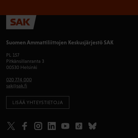
Suomen Ammattiliittojen Keskusjärjestö SAK
PL 157
Pitkänsillanranta 3
00530 Helsinki
020 774 000
sak@sak.fi
LISÄÄ YHTEYSTIETOJA