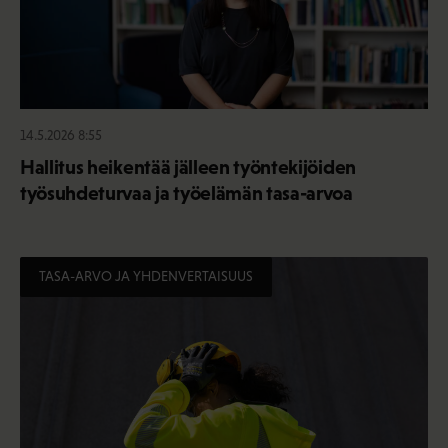
14.5.2026 8:55
Hallitus heikentää jälleen työntekijöiden
työsuhdeturvaa ja työelämän tasa-arvoa
TASA-ARVO JA YHDENVERTAISUUS