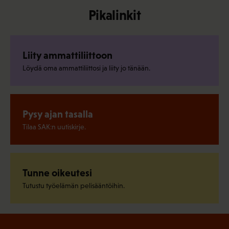
Pikalinkit
Liity ammattiliittoon
Löydä oma ammattiliittosi ja liity jo tänään.
Pysy ajan tasalla
Tilaa SAK:n uutiskirje.
Tunne oikeutesi
Tutustu työelämän pelisääntöihin.