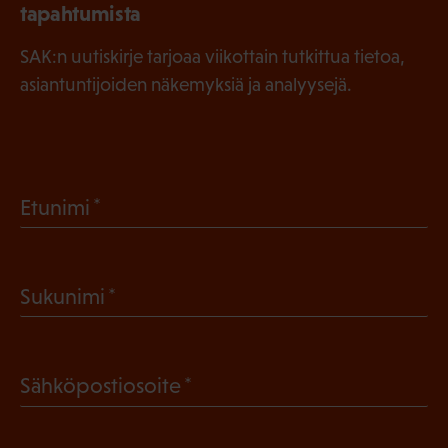
tapahtumista
SAK:n uutiskirje tarjoaa viikottain tutkittua tietoa,
asiantuntijoiden näkemyksiä ja analyysejä.
(
Etunimi
P
a
(
Sukunimi
k
P
o
a
l
(
Sähköpostiosoite
k
l
P
o
i