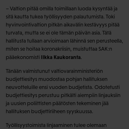
– Valtion pitää omilla toimillaan luoda kysyntää ja
sitä kautta tukea työllisyyden palautumista. Toki
hyvinvointivaltion pitkän aikavälin kestävyys pitää
turvata, mutta se ei ole tämän päivän asia. Tätä
hallitusta tullaan arvioimaan lähinnä sen perusteella,
miten se hoitaa koronakriisin, muistuttaa SAK:n
Ilkka Kaukoranta
pääekonomisti
.
Tänään valmistunut valtiovarainministeriön
budjettiesitys muodostaa pohjan hallituksen
neuvotteluille ensi vuoden budjetista. Odotetusti
budjettiesitys perustuu pitkälti aiempiin linjauksiin
ja uusien poliittisten päätösten tekeminen jää
hallituksen budjettiriiheen syyskuussa.
Työllisyystoimista linjaaminen tulee olemaan