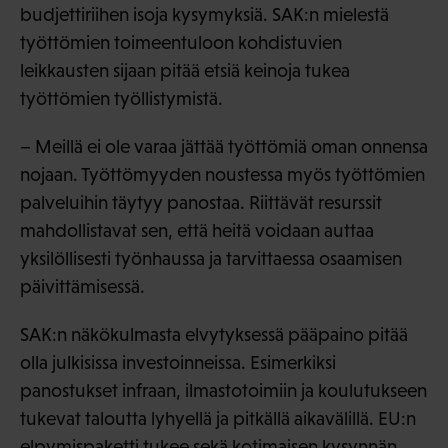
budjettiriihen isoja kysymyksiä. SAK:n mielestä
työttömien toimeentuloon kohdistuvien
leikkausten sijaan pitää etsiä keinoja tukea
työttömien työllistymistä.
– Meillä ei ole varaa jättää työttömiä oman onnensa
nojaan. Työttömyyden noustessa myös työttömien
palveluihin täytyy panostaa. Riittävät resurssit
mahdollistavat sen, että heitä voidaan auttaa
yksilöllisesti työnhaussa ja tarvittaessa osaamisen
päivittämisessä.
SAK:n näkökulmasta elvytyksessä pääpaino pitää
olla julkisissa investoinneissa. Esimerkiksi
panostukset infraan, ilmastotoimiin ja koulutukseen
tukevat taloutta lyhyellä ja pitkällä aikavälillä. EU:n
elpymispaketti tukee sekä kotimaisen kysynnän