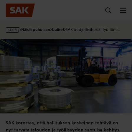
Hyppää
sisältöön
s
Näistä puhutaan
Uutiset
SAK budjettiriihestä: Työttömi…
a
k
·
f
i
SAK korostaa, että hallituksen keskeinen tehtävä on
nyt turvata talouden ja työllisyyden suotuisa kehitys.