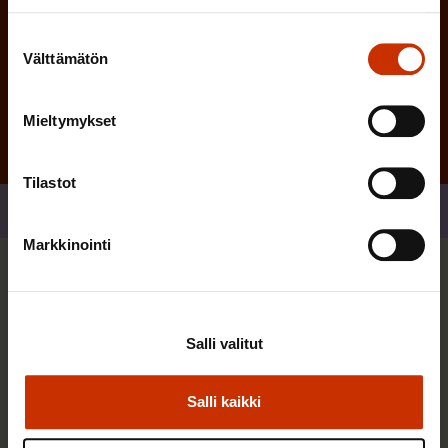
Suostumuksen
Tilaa
Välttämätön
valinta
Mieltymykset
Tilastot
Jaa
Markkinointi
Sinua saattaa myös kiinnostaa
Salli valitut
TASA-ARVO JA YHDENVERTAISUUS
Salli kaikki