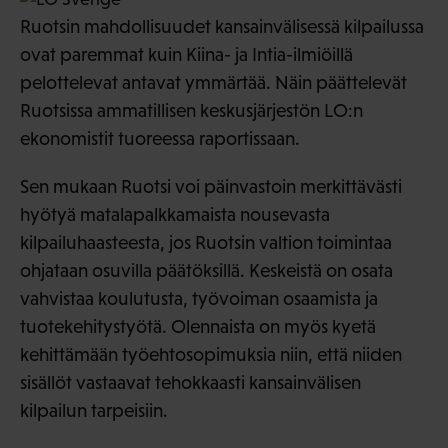
Ruotsin mahdollisuudet kansainvälisessä kilpailussa
ovat paremmat kuin Kiina- ja Intia-ilmiöillä
pelottelevat antavat ymmärtää. Näin päättelevät
Ruotsissa ammatillisen keskusjärjestön LO:n
ekonomistit tuoreessa raportissaan.
Sen mukaan Ruotsi voi päinvastoin merkittävästi
hyötyä matalapalkkamaista nousevasta
kilpailuhaasteesta, jos Ruotsin valtion toimintaa
ohjataan osuvilla päätöksillä. Keskeistä on osata
vahvistaa koulutusta, työvoiman osaamista ja
tuotekehitystyötä. Olennaista on myös kyetä
kehittämään työehtosopimuksia niin, että niiden
sisällöt vastaavat tehokkaasti kansainvälisen
kilpailun tarpeisiin.