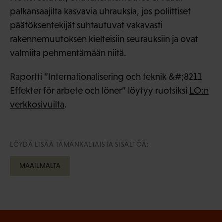
palkansaajilta kasvavia uhrauksia, jos poliittiset
päätöksentekijät suhtautuvat vakavasti
rakennemuutoksen kielteisiin seurauksiin ja ovat
valmiita pehmentämään niitä.
Raportti ”Internationalisering och teknik &#;8211
Effekter för arbete och löner” löytyy ruotsiksi
LO:n
verkkosivuilta
.
LÖYDÄ LISÄÄ TÄMÄNKALTAISTA SISÄLTÖÄ:
MAAILMALTA