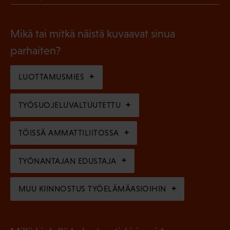
l
P
o
i
a
l
Mikä tai mitkä näistä kuvaavat sinua
n
k
l
parhaiten?
e
o
i
n
l
LUOTTAMUSMIES
n
)
l
e
TYÖSUOJELUVALTUUTETTU
i
n
n
)
TÖISSÄ AMMATTILIITOSSA
e
n
TYÖNANTAJAN EDUSTAJA
)
MUU KIINNOSTUS TYÖELÄMÄASIOIHIN