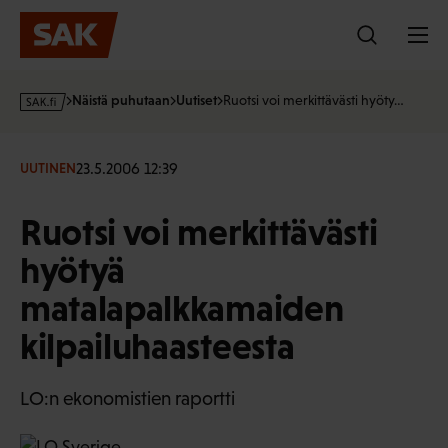
Hyppää
sisältöön
s
Näistä puhutaan
Uutiset
Ruotsi voi merkittävästi hyöty…
a
k
·
23.5.2006 12:39
UUTINEN
f
i
Ruotsi voi merkittävästi
hyötyä
matalapalkkamaiden
kilpailuhaasteesta
LO:n ekonomistien raportti