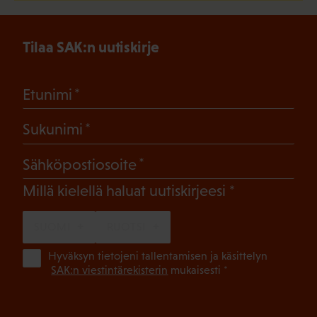
Tilaa SAK:n uutiskirje
(Pakollinen)
Etunimi
(Pakollinen)
Sukunimi
(Pakollinen)
Sähköpostiosoite
(Pakollinen)
Millä kielellä haluat uutiskirjeesi
SUOMI
RUOTSI
(Pa
Hyväksyn tietojeni tallentamisen ja käsittelyn
SAK:n viestintärekisterin
mukaisesti *