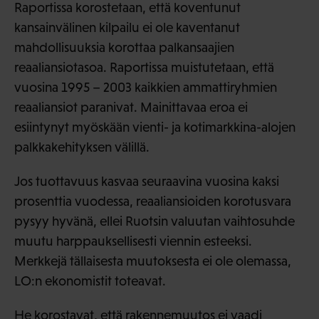
Raportissa korostetaan, että koventunut
kansainvälinen kilpailu ei ole kaventanut
mahdollisuuksia korottaa palkansaajien
reaaliansiotasoa. Raportissa muistutetaan, että
vuosina 1995 – 2003 kaikkien ammattiryhmien
reaaliansiot paranivat. Mainittavaa eroa ei
esiintynyt myöskään vienti- ja kotimarkkina-alojen
palkkakehityksen välillä.
Jos tuottavuus kasvaa seuraavina vuosina kaksi
prosenttia vuodessa, reaaliansioiden korotusvara
pysyy hyvänä, ellei Ruotsin valuutan vaihtosuhde
muutu harppauksellisesti viennin esteeksi.
Merkkejä tällaisesta muutoksesta ei ole olemassa,
LO:n ekonomistit toteavat.
He korostavat, että rakennemuutos ei vaadi