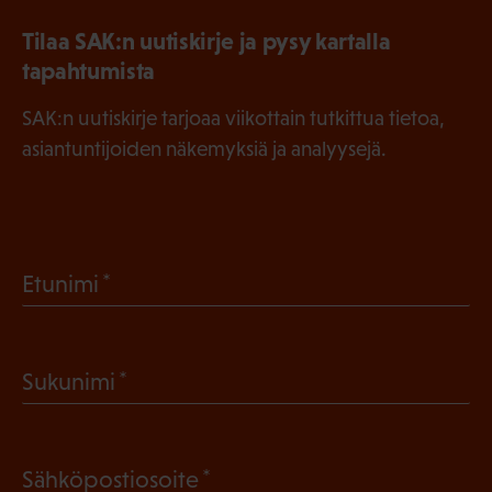
Tilaa SAK:n uutiskirje ja pysy kartalla
tapahtumista
SAK:n uutiskirje tarjoaa viikottain tutkittua tietoa,
asiantuntijoiden näkemyksiä ja analyysejä.
(
Etunimi
P
a
(
Sukunimi
k
P
o
a
l
(
Sähköpostiosoite
k