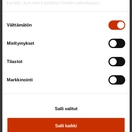
kerätty, kun olet käyttänyt heidän palvelujaan.
Suostumuksen
Välttämätön
valinta
Mieltymykset
Tilastot
2.6.2026 11:00
Työmarkkinakeskusjärjestöt: Tuottava ja
Markkinointi
hyvinvoiva työelämä on yhteinen asia
TERVE JA HYVÄ TYÖELÄMÄ
Salli valitut
Salli kaikki