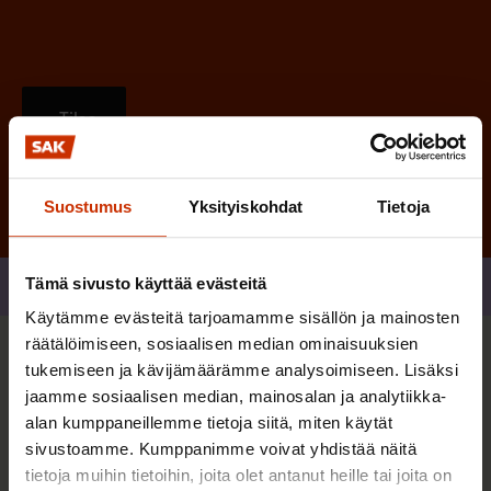
Tilaa
Suostumus
Yksityiskohdat
Tietoja
Tämä sivusto käyttää evästeitä
Jaa
Käytämme evästeitä tarjoamamme sisällön ja mainosten
räätälöimiseen, sosiaalisen median ominaisuuksien
Sinua saattaa myös kiinnostaa
tukemiseen ja kävijämäärämme analysoimiseen. Lisäksi
jaamme sosiaalisen median, mainosalan ja analytiikka-
alan kumppaneillemme tietoja siitä, miten käytät
TERVE JA HYVÄ TYÖELÄMÄ
sivustoamme. Kumppanimme voivat yhdistää näitä
tietoja muihin tietoihin, joita olet antanut heille tai joita on