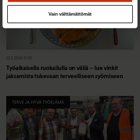
Vain välttämättömät
22.5.2026 9:00
Työaikaisella ruokailulla on väliä – lue vinkit
jaksamista tukevaan terveelliseen syömiseen
TERVE JA HYVÄ TYÖELÄMÄ