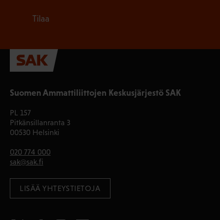
Tilaa
Suomen Ammattiliittojen Keskusjärjestö SAK
PL 157
Pitkänsillanranta 3
00530 Helsinki
020 774 000
sak@sak.fi
LISÄÄ YHTEYSTIETOJA