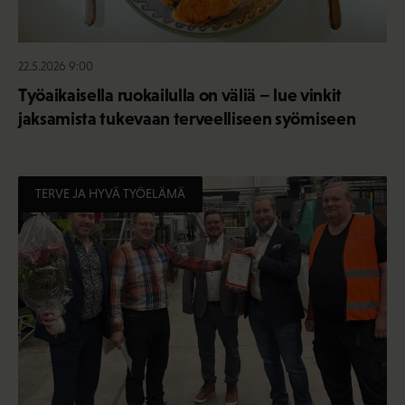
22.5.2026 9:00
Työaikaisella ruokailulla on väliä – lue vinkit
jaksamista tukevaan terveelliseen syömiseen
TERVE JA HYVÄ TYÖELÄMÄ