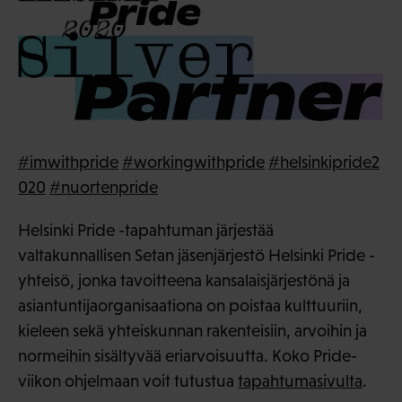
#imwithpride
#workingwithpride
#helsinkipride2
020
#nuortenpride
Helsinki Pride -tapahtuman järjestää
valtakunnallisen Setan jäsenjärjestö Helsinki Pride -
yhteisö, jonka tavoitteena kansalaisjärjestönä ja
asiantuntijaorganisaationa on poistaa kulttuuriin,
kieleen sekä yhteiskunnan rakenteisiin, arvoihin ja
normeihin sisältyvää eriarvoisuutta. Koko Pride-
viikon ohjelmaan voit tutustua
tapahtumasivulta
.