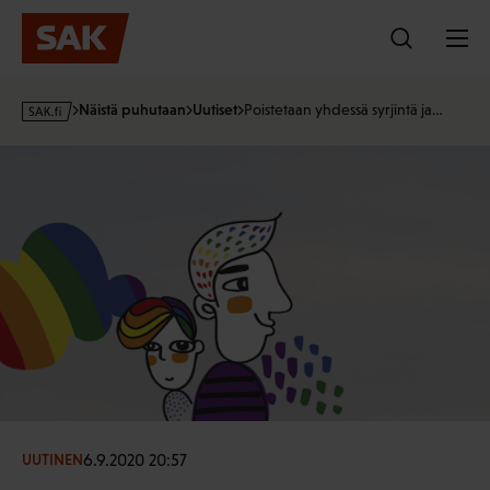
Hyppää
sisältöön
s
Näistä puhutaan
Uutiset
Poistetaan yhdessä syrjintä ja…
a
k
·
f
i
6.9.2020 20:57
UUTINEN