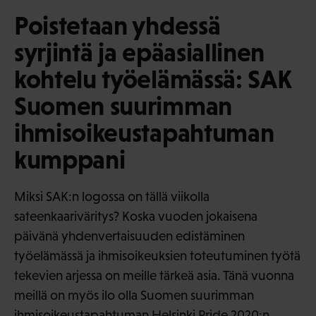
Poistetaan yhdessä
syrjintä ja epäasiallinen
kohtelu työelämässä: SAK
Suomen suurimman
ihmisoikeustapahtuman
kumppani
Miksi SAK:n logossa on tällä viikolla
sateenkaariväritys? Koska vuoden jokaisena
päivänä yhdenvertaisuuden edistäminen
työelämässä ja ihmisoikeuksien toteutuminen työtä
tekevien arjessa on meille tärkeä asia. Tänä vuonna
meillä on myös ilo olla Suomen suurimman
ihmisoikeustapahtuman Helsinki Pride 2020:n