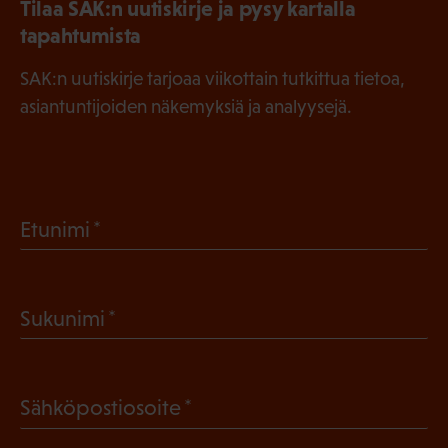
Tilaa SAK:n uutiskirje ja pysy kartalla
tapahtumista
SAK:n uutiskirje tarjoaa viikottain tutkittua tietoa,
asiantuntijoiden näkemyksiä ja analyysejä.
(
Etunimi
P
a
(
Sukunimi
k
P
o
a
l
(
Sähköpostiosoite
k
l
P
o