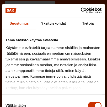
P
SUOMI
RUOTSI
a
k
Suostumus
Yksityiskohdat
Tietoja
o
l
Tämä sivusto käyttää evästeitä
l
Käytämme evästeitä tarjoamamme sisällön ja mainosten
i
räätälöimiseen, sosiaalisen median ominaisuuksien
n
tukemiseen ja kävijämäärämme analysoimiseen. Lisäksi
e
jaamme sosiaalisen median, mainosalan ja analytiikka-
alan kumppaneillemme tietoja siitä, miten käytät
n
sivustoamme. Kumppanimme voivat yhdistää näitä
)
tietoja muihin tietoihin, joita olet antanut heille tai joita on
kerätty, kun olet käyttänyt heidän palvelujaan.
Suostumuksen
Välttämätön
Tilaa
valinta