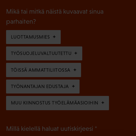
i
a
l
Mikä tai mitkä näistä kuvaavat sinua
n
k
l
parhaiten?
e
o
i
n
l
LUOTTAMUSMIES
n
)
l
e
TYÖSUOJELUVALTUUTETTU
i
n
n
)
TÖISSÄ AMMATTILIITOSSA
e
n
TYÖNANTAJAN EDUSTAJA
)
MUU KIINNOSTUS TYÖELÄMÄASIOIHIN
(
Millä kielellä haluat uutiskirjeesi