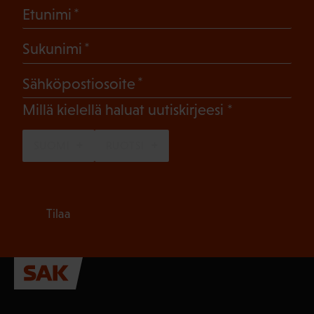
(Pakollinen)
Etunimi
(Pakollinen)
Sukunimi
(Pakollinen)
Sähköpostiosoite
(Pakollinen)
Millä kielellä haluat uutiskirjeesi
SUOMI
RUOTSI
Tilaa