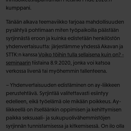
kumppani.
Tänään alkava teemaviikko tarjoaa mahdollisuuden
pysähtyä pohtimaan miten työpaikoilla päästään
syrjinnästä eroon ja kuinka edistetään henkilöstön
yhdenvertaisuutta: järjestämme yhdessä Akavan ja
STTK:n kanssa
Voiko töihin tulla sellaisena kuin on? -
seminaarin
tiistaina 8.9.2020, jonka voi katsoa
verkossa livenä tai myöhemmin tallenteena.
– Yhdenvertaisuuden edistäminen on ay-liikkeen
perustehtävä. Syrjintää valitettavasti esiintyy
edelleen, eikä työelämä ole mikään poikkeus. Ay-
liikkeellä on itselläänkin oppimisen ja kehittymisen
paikka seksuaali- ja sukupuolivähemmistöjen
syrjinnän tunnistamisessa ja kitkemisessä. On ilo olla