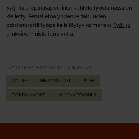
Syrjintä ja epätasapuolinen kohtelu työelämässä on
kielletty. Perustietoa yhdenvertaisuuden
edistämisestä työpaikalla löytyy esimerkiksi
Työ- ja
elinkeinoministeriön sivulta
.
LÖYDÄ LISÄÄ TÄMÄNKALTAISTA SISÄLTÖÄ:
AY-LIIKE
IHMISOIKEUDET
PRIDE
TYÖHYVINVOINTI
YHDENVERTAISUUS