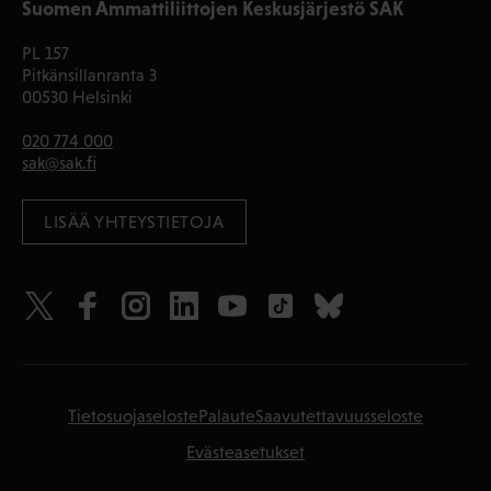
Suomen Ammattiliittojen Keskusjärjestö SAK
PL 157
Pitkänsillanranta 3
00530 Helsinki
020 774 000
sak@sak.fi
LISÄÄ YHTEYSTIETOJA
Tietosuojaseloste
Palaute
Saavutettavuusseloste
Evästeasetukset