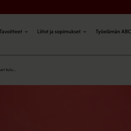
o
Tavoitteet
Liitot ja sopimukset
Työelämän ABC
ari kulu…