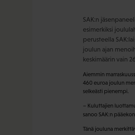
SAK:n jäsenpaneelis
esimerkiksi joulula
perusteella SAK:lai
joulun ajan menoih
keskimäärin vain 2
Aiemmin marraskuussa
460 euroa joulun me
selkeästi pienempi.
– Kuluttajien luottamu
sanoo SAK:n pääekon
Tänä jouluna merkittä