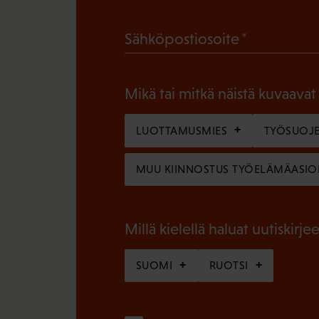
a
(
Sähköpostiosoite
k
P
o
a
l
Mikä tai mitkä näistä kuvaavat
k
l
o
LUOTTAMUSMIES
TYÖSUOJE
i
l
n
MUU KIINNOSTUS TYÖELÄMÄASIO
l
e
i
n
n
Millä kielellä haluat uutiskirjee
)
e
SUOMI
RUOTSI
n
)