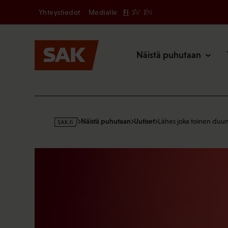
Secondary
Hyppää
Yhteystiedot
Medialle
FI
SV
EN
sisältöön
Päävalikk
Näistä puhutaan
s
Näistä puhutaan
Uutiset
Lähes joka toinen duun
a
k
·
f
i