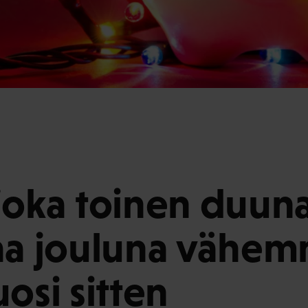
joka toinen duuna
aa jouluna vähe
osi sitten