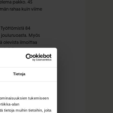
anelema pakko. 45
mmän rahaa kuin viime
. Työttömistä 84
%) jouluruoasta. Myös
ä olevista ilmoittaa
o Lainà.
staa SAK:n liittojen
nsaajia tai työttömiä.
Tietoja
 ominaisuuksien tukemiseen
tiikka-alan
ietoja muihin tietoihin, joita