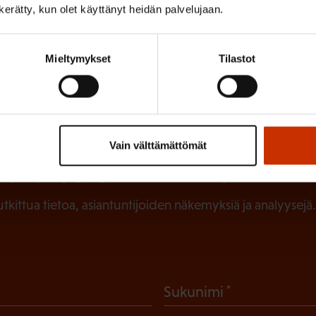
n kerätty, kun olet käyttänyt heidän palvelujaan.
ISTA SISÄLTÖÄ:
Ä
Mieltymykset
Tilastot
Vain välttämättömät
irje ja pysy kartalla tapahtumi
tutkittua tietoa, asiantuntijoiden näkemyksiä ja analyysejä.
(
Sukunimi
P