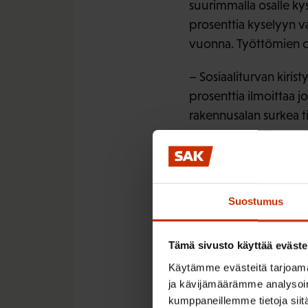
suurimmalla osalle kys
prosenttia kyselyyn v
vuonna. Työttömien o
– Sosiaaliturvan kiris
prosenttia ilmoittaa j
rakennusalan surkea ti
käyttävänsä vähemmän
SAK:n jäsenpaneelin ai
työmarkkinoiden käytet
Suostumus
Tutustu tutkimuks
Tämä sivusto käyttää eväste
Käytämme evästeitä tarjoama
ja kävijämäärämme analysoim
kumppaneillemme tietoja siitä