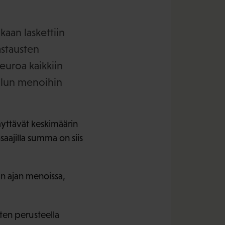
kaan laskettiin
astausten
euroa kaikkiin
oulun menoihin
yttävät keskimäärin
saajilla summa on siis
un ajan menoissa,
ten perusteella