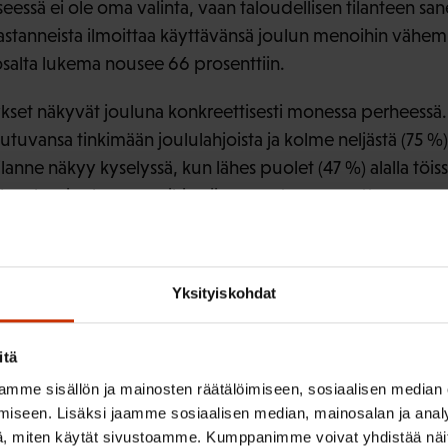
eessä ei ole oma valinta, vaan taloudellisen tilanteen s
astanneista ilmoittaa käyttävänsä joulun menoihin vähe
salta lukema nousee 66 prosenttiin.
tykset näkyvät jouluna konkreettisesti monessa perheessä
outuvansa tinkimään joululahjoista ja kolme neljästä (75 
lanne näkyy kyselyssä, kun lähes puolet (47 %) alalla töiss
 rahaa joulun menoihin viime vuoteen verrattuna, sano
neisto (n=1606) kerättiin 17.11.—24.11.2025. Aineisto edu
tävissä olevia jäseniä eli kyselyssä on mukana vain palka
Yksityiskohdat
een
itä
mme sisällön ja mainosten räätälöimiseen, sosiaalisen median
iseen. Lisäksi jaamme sosiaalisen median, mainosalan ja analy
, miten käytät sivustoamme. Kumppanimme voivat yhdistää näitä t