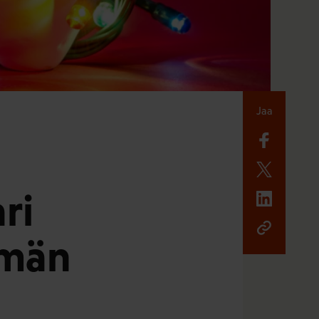
Jaa
ri
mmän