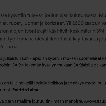
sa kysyttiin tulevan joulun ajan kulutuksesta. Mu
hjat, ruoat, juomat ja koristeet. Yli 1600 saadun v
sten alojen työntekijät käyttävät keskimäärin 394 
in. Työttömänä olevat ilmoittivat käyttävänsä j
65 euroa.
 julkaistun
Lähi-Tapiolan kyselyn mukaan
suomalaiset kä
noihin.
SAK:n tekemän kyselyn mukaan
SAK:laisilla palkan
s on tällä hetkellä todella heikkoa ja se näkyy myös joul
Patrizio Lainà
omisti
.
vä osa vastaajista joutuu tinkimään menoista. Avovastaus