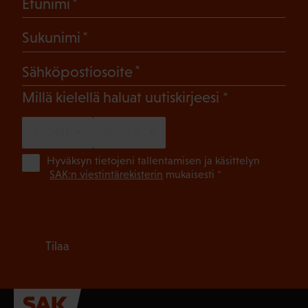
(Pakollinen)
Etunimi
(Pakollinen)
Sukunimi
(Pakollinen)
Sähköpostiosoite
(Pakollinen)
Millä kielellä haluat uutiskirjeesi
SUOMI
RUOTSI
(Pa
Hyväksyn tietojeni tallentamisen ja käsittelyn
SAK:n viestintärekisterin
mukaisesti *
Tilaa