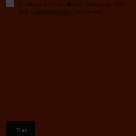
o
(
Hyväksyn tietojeni tallentamisen ja käsittelyn
P
l
SAK:n viestintärekisterin
mukaisesti *
a
l
k
i
o
n
l
e
l
i
n
n
)
e
n
)
Tilaa