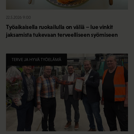
22.5.2026 9:00
Työaikaisella ruokailulla on väliä – lue vinkit
jaksamista tukevaan terveelliseen syömiseen
TERVE JA HYVÄ TYÖELÄMÄ