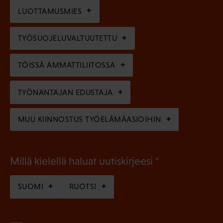
n
l
LUOTTAMUSMIES
n
)
l
e
TYÖSUOJELUVALTUUTETTU
i
n
n
)
TÖISSÄ AMMATTILIITOSSA
e
n
TYÖNANTAJAN EDUSTAJA
)
MUU KIINNOSTUS TYÖELÄMÄASIOIHIN
(
Millä kielellä haluat uutiskirjeesi
P
SUOMI
RUOTSI
a
k