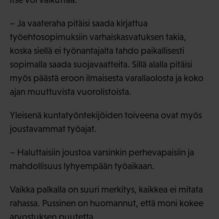
– Ja vaateraha pitäisi saada kirjattua
työehtosopimuksiin varhaiskasvatuksen takia,
koska siellä ei työnantajalta tahdo paikallisesti
sopimalla saada suojavaatteita. Sillä alalla pitäisi
myös päästä eroon ilmaisesta varallaolosta ja koko
ajan muuttuvista vuorolistoista.
Yleisenä kuntatyöntekijöiden toiveena ovat myös
joustavammat työajat.
– Haluttaisiin joustoa varsinkin perhevapaisiin ja
mahdollisuus lyhyempään työaikaan.
Vaikka palkalla on suuri merkitys, kaikkea ei mitata
rahassa. Pussinen on huomannut, että moni kokee
arvostuksen puutetta.