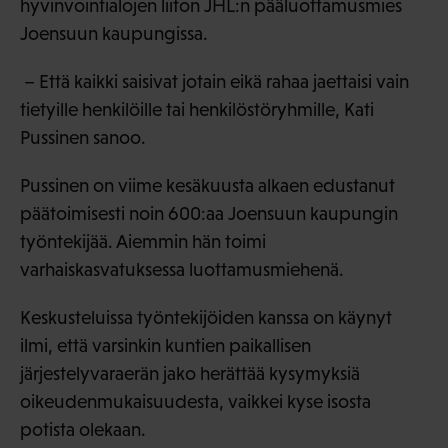
hyvinvointialojen liiton JHL:n pääluottamusmies
Joensuun kaupungissa.
– Että kaikki saisivat jotain eikä rahaa jaettaisi vain
tietyille henkilöille tai henkilöstöryhmille, Kati
Pussinen sanoo.
Pussinen on viime kesäkuusta alkaen edustanut
päätoimisesti noin 600:aa Joensuun kaupungin
työntekijää. Aiemmin hän toimi
varhaiskasvatuksessa luottamusmiehenä.
Keskusteluissa työntekijöiden kanssa on käynyt
ilmi, että varsinkin kuntien paikallisen
järjestelyvaraerän jako herättää kysymyksiä
oikeudenmukaisuudesta, vaikkei kyse isosta
potista olekaan.