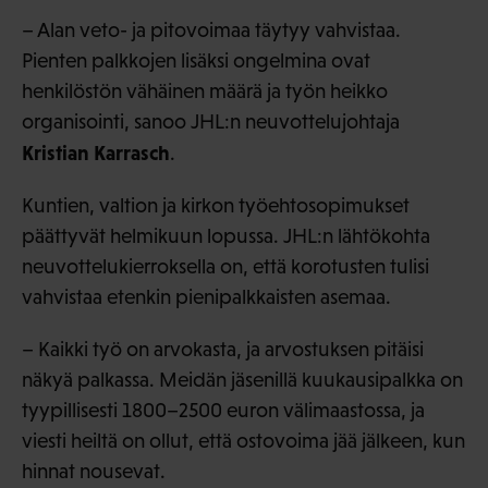
– Alan veto- ja pitovoimaa täytyy vahvistaa.
Pienten palkkojen lisäksi ongelmina ovat
henkilöstön vähäinen määrä ja työn heikko
organisointi, sanoo JHL:n neuvottelujohtaja
Kristian Karrasch
.
Kuntien, valtion ja kirkon työehtosopimukset
päättyvät helmikuun lopussa. JHL:n lähtökohta
neuvottelukierroksella on, että korotusten tulisi
vahvistaa etenkin pienipalkkaisten asemaa.
– Kaikki työ on arvokasta, ja arvostuksen pitäisi
näkyä palkassa. Meidän jäsenillä kuukausipalkka on
tyypillisesti 1800–2500 euron välimaastossa, ja
viesti heiltä on ollut, että ostovoima jää jälkeen, kun
hinnat nousevat.