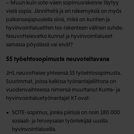
– Muun kuin sote-väen sopimusrakenne täytyy
vielä sopia. Jännitteitä ja eri näkemyksiä on myös
palkansaajapuolella siinä, mikä on kuntien ja
hyvinvointialueitten tes-rakenteen välinen suhde.
Neuvottelevatko kunnat ja hyvinvointialueet
samassa pöydässä vai eivät?
55 työehtosopimusta neuvoteltavana
JHL neuvottelee yhteensä 55 työehtosopimusta.
Suurimmat, joissa kaikissa työnantajaliittona on
vuodenvaihteessa nimensä muuttanut Kunta- ja
hyvinvointialuetyönantajat KT ovat:
SOTE-sopimus, jonka piirissä on noin 180 000
sosiaali- ja terveysalan työntekijää uusilla
hyvinvointialueilla.