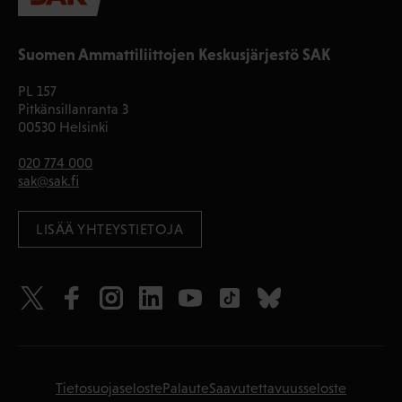
Suomen Ammattiliittojen Keskusjärjestö SAK
PL 157
Pitkänsillanranta 3
00530 Helsinki
020 774 000
sak@sak.fi
LISÄÄ YHTEYSTIETOJA
Tietosuojaseloste
Palaute
Saavutettavuusseloste