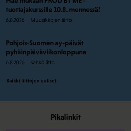
Hae mukaan PROD BY ME -
tuottajakurssille 10.8. mennessä!
Muusikkojen liitto
6.8.2026
Pohjois-Suomen ay-päivät
pyhäinpäiväviikonloppuna
Sähköliitto
6.8.2026
Kaikki liittojen uutiset
Pikalinkit