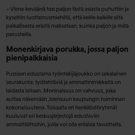
– Viime keväänä tosi paljon tästä asiasta puhuttiin ja
kyseltiin luottamusmiehiltä, että keille kaikille siitä
paikallisesta erästä maksetaan, kuinka paljon ja millä
perusteilla.
Monenkirjava porukka, jossa paljon
pienipalkkaisia
Pussisen edustama työntekijäjoukko on sekalainen
seurakunta: työtehtäviä ja ammattinimikkeitä on
laidasta laitaan. Moninaisuus on vahvuus, joka
auttaa näkemään Joensuun kaupungin toiminnan
kokonaisuutena. Toisaalta eri henkilöstöryhmät
kuuluvat eri keskusjärjestöjä edustaviin
ammattiliittoihin, joilla voi olla erilaisia tavoitteita.