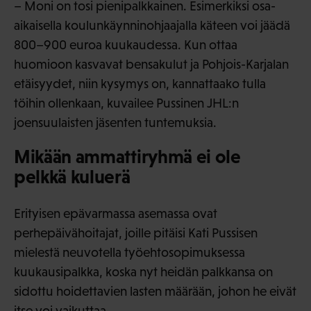
– Moni on tosi pienipalkkainen. Esimerkiksi osa-
aikaisella koulunkäynninohjaajalla käteen voi jäädä
800–900 euroa kuukaudessa. Kun ottaa
huomioon kasvavat bensakulut ja Pohjois-Karjalan
etäisyydet, niin kysymys on, kannattaako tulla
töihin ollenkaan, kuvailee Pussinen JHL:n
joensuulaisten jäsenten tuntemuksia.
Mikään ammattiryhmä ei ole
pelkkä kuluerä
Erityisen epävarmassa asemassa ovat
perhepäivähoitajat, joille pitäisi Kati Pussisen
mielestä neuvotella työehtosopimuksessa
kuukausipalkka, koska nyt heidän palkkansa on
sidottu hoidettavien lasten määrään, johon he eivät
itse voi vaikuttaa.