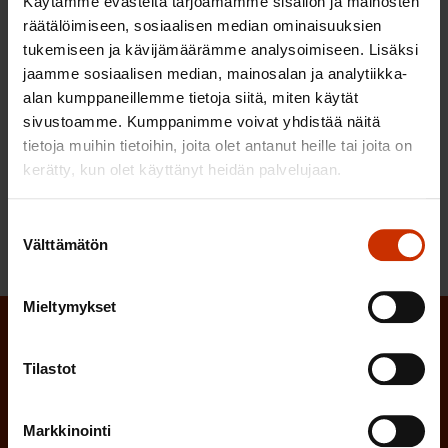
Käytämme evästeitä tarjoamamme sisällön ja mainosten
pitäisi myös päästä eroon ilmaisesta
räätälöimiseen, sosiaalisen median ominaisuuksien
tukemiseen ja kävijämäärämme analysoimiseen. Lisäksi
varallaolosta ja koko ajan muuttuvista
jaamme sosiaalisen median, mainosalan ja analytiikka-
vuorolistoista.
alan kumppaneillemme tietoja siitä, miten käytät
sivustoamme. Kumppanimme voivat yhdistää näitä
tietoja muihin tietoihin, joita olet antanut heille tai joita on
LÖYDÄ LISÄÄ TÄMÄNKALTAISTA SISÄLTÖÄ:
kerätty, kun olet käyttänyt heidän palvelujaan.
SOPIMINEN
TYÖEHTOSOPIMUKSET
Suostumuksen
Välttämätön
valinta
Mieltymykset
Tilaa SAK:n uutiskirje ja pysy kartalla
Tilastot
tapahtumista
SAK:n uutiskirje tarjoaa viikottain tutkittua tietoa,
Markkinointi