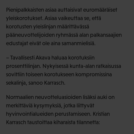
Pienipalkkaisten asiaa auttaisivat euromääräiset
yleiskorotukset. Asiaa vaikeuttaa se, että
korotusten yleislinjan määrittävässä
pääneuvottelijoiden ryhmässä alan palkansaajien
edustajat eivät ole aina samanmielisiä.
– Tavallisesti Akava haluaa korotuksiin
prosenttilinjan. Nykyisessä kunta-alan ratkaisussa
sovittiin toiseen korotukseen kompromissina
sekalinja, sanoo Karrasch.
Normaalien neuvotteluasioiden lisäksi auki on
merkittäviä kysymyksiä, jotka liittyvät
hyvinvointialueiden perustamiseen. Kristian
Karrasch taustoittaa kiharaista tilannetta: