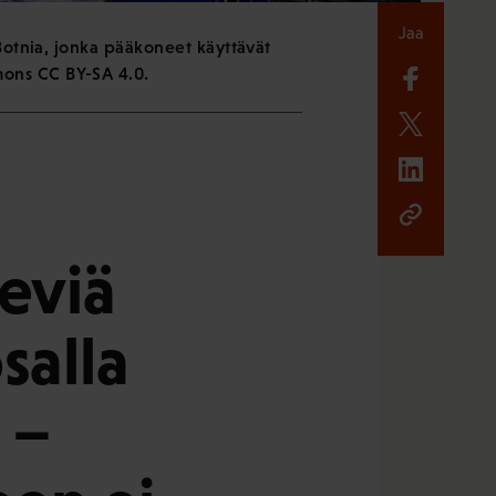
Jaa
Botnia, jonka pääkoneet käyttävät
mons CC BY-SA 4.0.
seviä
salla
 –