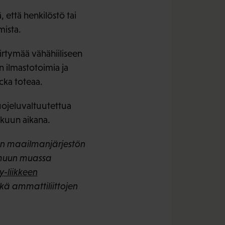
 että henkilöstö tai
ista.
irtymää vähähiiliseen
n ilmastotoimia ja
cka toteaa.
uojeluvaltuutettua
akuun aikana.
een maailmanjärjestön
t muun muassa
y-liikkeen
kä ammattiliittojen