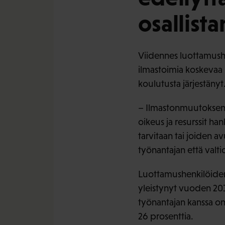
osallista
Viidennes luottamushe
ilmastoimia koskevaa k
koulutusta järjestänyt
– Ilmastonmuutoksen hi
oikeus ja resurssit ha
tarvitaan tai joiden a
työnantajan että valti
Luottamushenkilöiden
yleistynyt vuoden 201
työnantajan kanssa on
26 prosenttia.