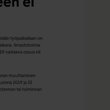
een ei
eidän työpaikallaan on
ikana. Ilmastotoimia
19 vastaava osuus oli
minnan muuttaminen
vuonna 2019 ja 55
otannon tai toiminnan