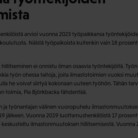
mista
nkilöistä arvioi vuonna 2023 työpaikkansa työntekijöide
oulutusta. Näistä työpaikoista kuitenkin vain 18 prosentti
.
llitseminen ei onnistu ilman osaavia työntekijöitä. Työnt
nkkia työn ohessa taitoja, joita ilmastotoimien vuoksi muu
vulla he voivat siirtyä kokonaan uuteen työhön. Tähän tarv
on toimia, Pia Björkbacka tähdentää.
 ja työnantajan välinen vuoropuhelu ilmastonmuutoksen 
9 jälkeen. Vuonna 2019 luottamushenkilöistä 17 prosentti
 keskusteltu ilmastonmuutoksen hillitsemisestä. Vuonna 2