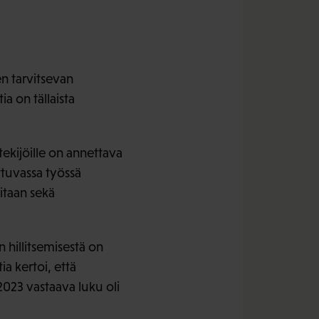
n tarvitsevan
a on tällaista
ekijöille on annettava
ttuvassa työssä
itaan sekä
hillitsemisestä on
a kertoi, että
023 vastaava luku oli