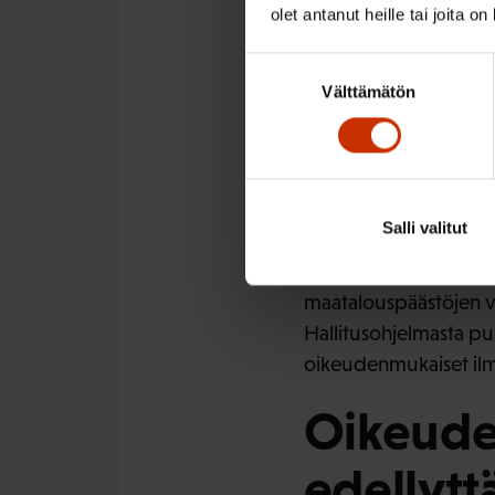
olet antanut heille tai joita o
Johtava asiantuntija Pia 
Suostumuksen
Välttämätön
valinta
SAK:n johtava asiantu
vaikuttavampiin toimi
myös poliittisilta päätt
– On sinänsä myönteis
Salli valitut
teollisuuden lisäinves
riitä kunniahimoiseksi i
maatalouspäästöjen vä
Hallitusohjelmasta pu
oikeudenmukaiset ilm
Oikeude
edellytt