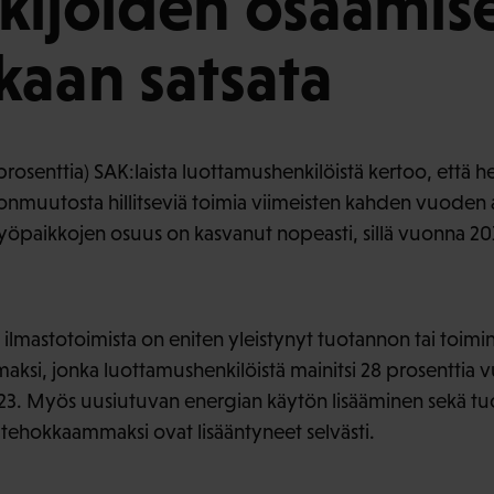
kijöiden osaamis
kaan satsata
rosenttia) SAK:laista luottamushenkilöistä kertoo, että h
nmuutosta hillitseviä toimia viimeisten kahden vuoden a
työpaikkojen osuus on kasvanut nopeasti, sillä vuonna 20
ä ilmastotoimista on eniten yleistynyt tuotannon tai toi
ksi, jonka luottamushenkilöistä mainitsi 28 prosenttia 
23. Myös uusiutuvan energian käytön lisääminen sekä tu
ehokkaammaksi ovat lisääntyneet selvästi.